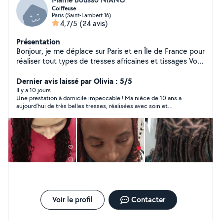
Coiffeuse
Paris (Saint-Lambert 16)
4,7/5
(24 avis)
Présentation
Bonjour, je me déplace sur Paris et en Île de France pour
réaliser tout types de tresses africaines et tissages Vous
pouvez retrouver mes prestations sur mon compte
Instagram @lareinedestressessenegalaises
Dernier avis laissé par Olivia : 5/5
Il y a 10 jours
Une prestation à domicile impeccable ! Ma nièce de 10 ans a
aujourd’hui de très belles tresses, réalisées avec soin et
précision. Une tresseuse douce, patiente, on sent le vrai
savoir-faire. Je recommande sans hésiter ! À très bientôt
Voir le profil
Contacter