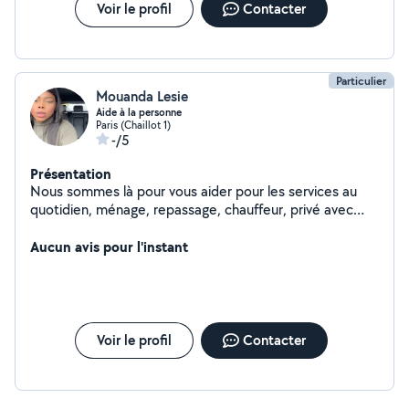
Veuillez me contacter directement sur whasApp j'y suis
Voir le profil
Contacter
plus réactive. Disponible à Puteaux et environs
Joignable sur whatsapp uniquement zeroo 7 soixante 2
onzzzze 60 quatre vinggggt 17
Particulier
Mouanda Lesie
Aide à la personne
Paris (Chaillot 1)
-/5
Présentation
Nous sommes là pour vous aider pour les services au
quotidien, ménage, repassage, chauffeur, privé avec
voiture de luxe. À votre disposition. Coiffeuse
Esthéticienne à couturière, domicile
Aucun avis pour l'instant
Voir le profil
Contacter