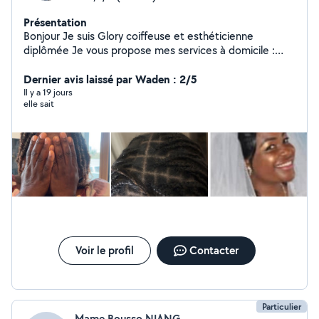
Présentation
Bonjour Je suis Glory coiffeuse et esthéticienne
diplômée Je vous propose mes services à domicile :
Coiffures afro (tresses, vanilles, etc.) Coiffure tous
types de cheveux Manucure & pédicure Soins du visage
Dernier avis laissé par Waden : 2/5
Relooking & bien-être Menege Babysitting Je me
Il y a 19 jours
elle sait
déplace partout Travail soigné Professionnalisme
Résultat garanti N'hésitez pas à me contacter en
message privé pour plus d'infos ou pour prendre rendez-
vous !
Voir le profil
Contacter
Particulier
Mame Bousso NIANG