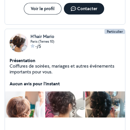
des images de mes réalisations pour vous inspirer.
Veuillez me contacter directement sur whasApp j'y suis
Voir le profil
Contacter
plus réactive. Disponible à Puteaux et environs
Joignable sur whatsapp uniquement zeroo 7 soixante 2
onzzzze 60 quatre vinggggt 17
Particulier
H'hair Mario
Paris (Ternes 10)
-/5
Présentation
Coiffures de soirées, mariages et autres événements
importants pour vous.
Aucun avis pour l'instant