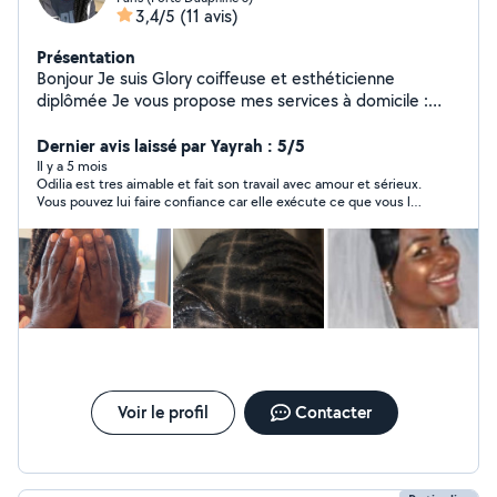
3,4/5
(11 avis)
Présentation
Bonjour Je suis Glory coiffeuse et esthéticienne
diplômée Je vous propose mes services à domicile :
Coiffures afro (tresses, vanilles, etc.) Coiffure tous
types de cheveux Manucure & pédicure Soins du visage
Dernier avis laissé par Yayrah : 5/5
Relooking & bien-être Menege Babysitting Je me
Il y a 5 mois
Odilia est tres aimable et fait son travail avec amour et sérieux.
déplace partout Travail soigné Professionnalisme
Vous pouvez lui faire confiance car elle exécute ce que vous lui
Résultat garanti N'hésitez pas à me contacter en
demandez...
message privé pour plus d'infos ou pour prendre rendez-
vous !
Voir le profil
Contacter