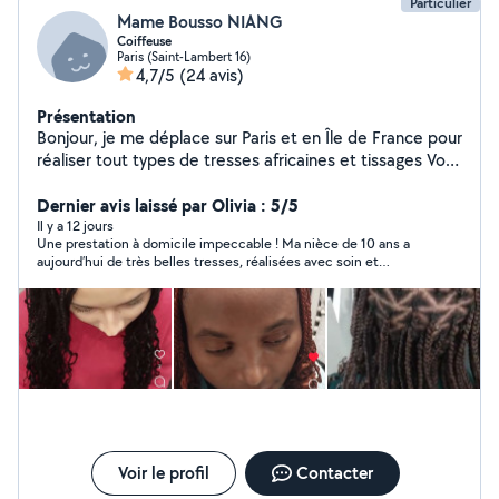
Particulier
Mame Bousso NIANG
Coiffeuse
Paris (Saint-Lambert 16)
4,7/5
(24 avis)
Présentation
Bonjour, je me déplace sur Paris et en Île de France pour
réaliser tout types de tresses africaines et tissages Vous
pouvez retrouver mes prestations sur mon compte
Instagram @lareinedestressessenegalaises
Dernier avis laissé par Olivia : 5/5
Il y a 12 jours
Une prestation à domicile impeccable ! Ma nièce de 10 ans a
aujourd’hui de très belles tresses, réalisées avec soin et
précision. Une tresseuse douce, patiente, on sent le vrai
savoir-faire. Je recommande sans hésiter ! À très bientôt
Voir le profil
Contacter