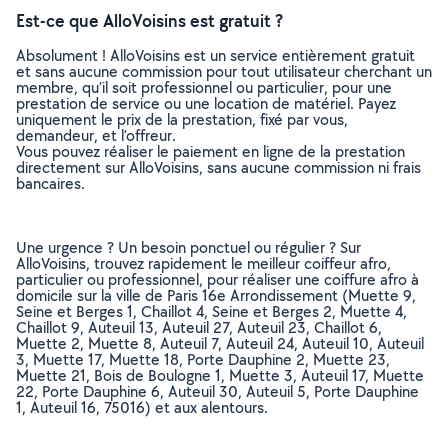
Est-ce que AlloVoisins est gratuit ?
Absolument ! AlloVoisins est un service entièrement gratuit
et sans aucune commission pour tout utilisateur cherchant un
membre, qu’il soit professionnel ou particulier, pour une
prestation de service ou une location de matériel. Payez
uniquement le prix de la prestation, fixé par vous,
demandeur, et l’offreur.
Vous pouvez réaliser le paiement en ligne de la prestation
directement sur AlloVoisins, sans aucune commission ni frais
bancaires.
Une urgence ? Un besoin ponctuel ou régulier ? Sur
AlloVoisins, trouvez rapidement le meilleur coiffeur afro,
particulier ou professionnel, pour réaliser une coiffure afro à
domicile sur la ville de Paris 16e Arrondissement (Muette 9,
Seine et Berges 1, Chaillot 4, Seine et Berges 2, Muette 4,
Chaillot 9, Auteuil 13, Auteuil 27, Auteuil 23, Chaillot 6,
Muette 2, Muette 8, Auteuil 7, Auteuil 24, Auteuil 10, Auteuil
3, Muette 17, Muette 18, Porte Dauphine 2, Muette 23,
Muette 21, Bois de Boulogne 1, Muette 3, Auteuil 17, Muette
22, Porte Dauphine 6, Auteuil 30, Auteuil 5, Porte Dauphine
1, Auteuil 16, 75016) et aux alentours.