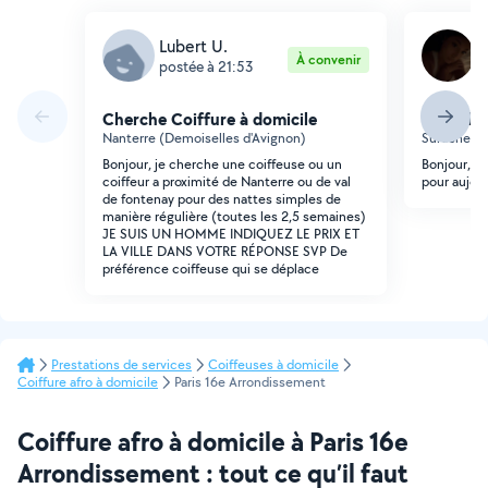
Lubert U.
A
À convenir
postée à 21:53
p
Cherche Coiffure à domicile
Cherche 
Nanterre (Demoiselles d'Avignon)
Suresnes (
Bonjour, je cherche une coiffeuse ou un
Bonjour, J'
coiffeur a proximité de Nanterre ou de val
pour aujour
de fontenay pour des nattes simples de
manière régulière (toutes les 2,5 semaines)
JE SUIS UN HOMME INDIQUEZ LE PRIX ET
LA VILLE DANS VOTRE RÉPONSE SVP De
préférence coiffeuse qui se déplace
Prestations de services
Coiffeuses à domicile
Coiffure afro à domicile
Paris 16e Arrondissement
Coiffure afro à domicile à Paris 16e
Arrondissement : tout ce qu’il faut