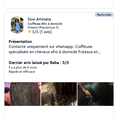
Particulier
Sow Aminata
Coiffeuse Afro à domicile
Puteaux (Republique 2)
5/5
(1 avis)
Présentation
Contacte uniquement sur whatsapp. Coiffeuse
spécialisée en cheveux afro à domicile Puteaux et
alentours Vous cherchez une coiffeuse expérimentée
pour sublimer vos cheveux afro sans bouger de chez
Dernier avis laissé par Baba : 5/5
vous ? Je suis Aminata, coiffeuse indépendante
Il y a plus de 6 mois
Rapide et efficace
passionnée, spécialisée dans l'entretien et la mise en
beauté des textures crépues, bouclées et frisées. Mes
prestations : Tresses : vanilles, box braids, faux locs,
micro locs Locks & entretien : démarrage et retouche
de locks, micro locks Coiffures protectrices : twist out,
braid out, nattes collées, fulani braid. Coupe & conseils :
entretien et accompagnement personnalisé Retrouvez
mes tarifs et réalisations dans l'onglet Photos ! Vous y
trouverez les prix des différentes prestations ainsi que