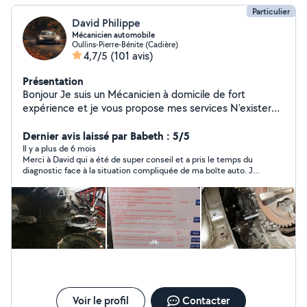
Particulier
David Philippe
Mécanicien automobile
Oullins-Pierre-Bénite (Cadière)
4,7/5
(101 avis)
Présentation
Bonjour Je suis un Mécanicien à domicile de fort
expérience et je vous propose mes services N'exister
pas de me contacter pour plus d'informations
Cordialement
Dernier avis laissé par Babeth : 5/5
Il y a plus de 6 mois
Merci à David qui a été de super conseil et a pris le temps du
diagnostic face à la situation compliquée de ma boîte auto. Je
recommande ses services !
Voir le profil
Contacter