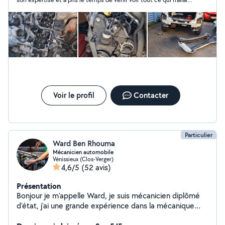
pas. Il est très disponible et vraiment très gentil et patient, je
recommande à 1000%.
Voir le profil
Contacter
Particulier
Ward Ben Rhouma
Mécanicien automobile
Vénissieux (Clos-Verger)
4,6/5
(52 avis)
Présentation
Bonjour je m'appelle Ward, je suis mécanicien diplômé
d'état, j'ai une grande expérience dans la mécanique
automobile depuis mes 14 ans.