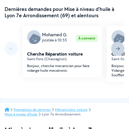
Dernières demandes pour Mise à niveau d'huile à
Lyon 7e Arrondissement (69) et alentours
Mohamed G.
M
À convenir
postée à 10:55
p
Cherche Réparation voiture
Cherche 
Saint-Fons (Chassagnon)
Saint-Fons
Bonjour, cherche mecanicien pour faire
Bonjour, c
vidange huile mecatronic
Vidange huil
Soufflet ca
Prestations de services
Mécaniciens voiture
Mise à niveau d'huile
Lyon 7e Arrondissement