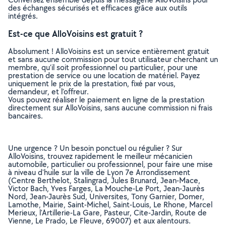
des échanges sécurisés et efficaces grâce aux outils
intégrés.
Est-ce que AlloVoisins est gratuit ?
Absolument ! AlloVoisins est un service entièrement gratuit
et sans aucune commission pour tout utilisateur cherchant un
membre, qu’il soit professionnel ou particulier, pour une
prestation de service ou une location de matériel. Payez
uniquement le prix de la prestation, fixé par vous,
demandeur, et l’offreur.
Vous pouvez réaliser le paiement en ligne de la prestation
directement sur AlloVoisins, sans aucune commission ni frais
bancaires.
Une urgence ? Un besoin ponctuel ou régulier ? Sur
AlloVoisins, trouvez rapidement le meilleur mécanicien
automobile, particulier ou professionnel, pour faire une mise
à niveau d'huile sur la ville de Lyon 7e Arrondissement
(Centre Berthelot, Stalingrad, Jules Brunard, Jean-Mace,
Victor Bach, Yves Farges, La Mouche-Le Port, Jean-Jaurès
Nord, Jean-Jaurès Sud, Universites, Tony Garnier, Domer,
Lamothe, Mairie, Saint-Michel, Saint-Louis, Le Rhone, Marcel
Merieux, l'Artillerie-La Gare, Pasteur, Cite-Jardin, Route de
Vienne, Le Prado, Le Fleuve, 69007) et aux alentours.