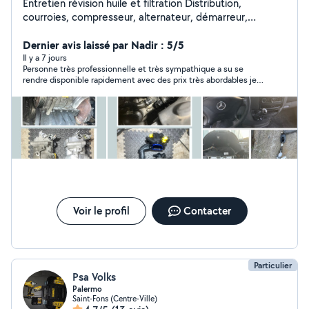
Entretien révision huile et filtration Distribution,
courroies, compresseur, alternateur, démarreur,
Échappement, transmission manuelle, cardan, soufflet,
suspension, amortisseur, bras de suspension, rotule,
Dernier avis laissé par Nadir : 5/5
biellettes, colonne de direction, contacteur tournant,
Il y a 7 jours
Personne très professionnelle et très sympathique a su se
Freins disques, plaquettes ,pédale, servofrein, abs, frein
rendre disponible rapidement avec des prix très abordables je
de stationnement, batterie, système de charge,
recommande
système de démarrage. Recharge climatisation,
recherche de fuite R134a.. Contactez moi pour plus d'
infos et pour les tarifs.
Voir le profil
Contacter
Particulier
Psa Volks
Palermo
Saint-Fons (Centre-Ville)