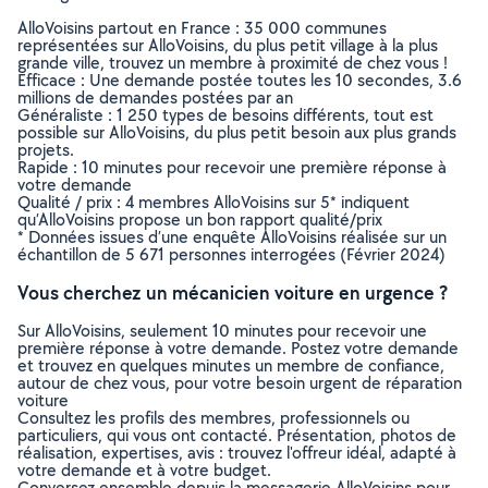
AlloVoisins partout en France : 35 000 communes
représentées sur AlloVoisins, du plus petit village à la plus
grande ville, trouvez un membre à proximité de chez vous !
Efficace : Une demande postée toutes les 10 secondes, 3.6
millions de demandes postées par an
Généraliste : 1 250 types de besoins différents, tout est
possible sur AlloVoisins, du plus petit besoin aux plus grands
projets.
Rapide : 10 minutes pour recevoir une première réponse à
votre demande
Qualité / prix : 4 membres AlloVoisins sur 5* indiquent
qu’AlloVoisins propose un bon rapport qualité/prix
* Données issues d’une enquête AlloVoisins réalisée sur un
échantillon de 5 671 personnes interrogées (Février 2024)
Vous cherchez un mécanicien voiture en urgence ?
Sur AlloVoisins, seulement 10 minutes pour recevoir une
première réponse à votre demande. Postez votre demande
et trouvez en quelques minutes un membre de confiance,
autour de chez vous, pour votre besoin urgent de réparation
voiture
Consultez les profils des membres, professionnels ou
particuliers, qui vous ont contacté. Présentation, photos de
réalisation, expertises, avis : trouvez l'offreur idéal, adapté à
votre demande et à votre budget.
Conversez ensemble depuis la messagerie AlloVoisins pour