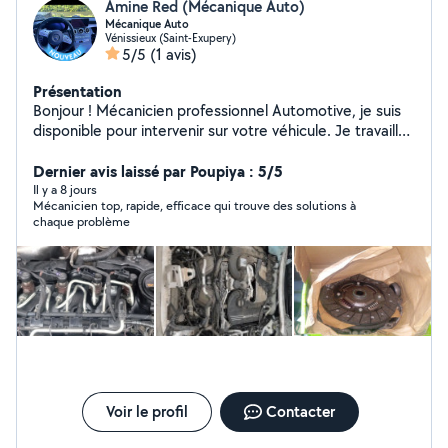
Amine Red (Mécanique Auto)
Mécanique Auto
Vénissieux (Saint-Exupery)
5/5
(1 avis)
Présentation
Bonjour ! Mécanicien professionnel Automotive, je suis
disponible pour intervenir sur votre véhicule. Je travaille
proprement, avec mes outils, et à des tarifs justes. Est-
ce que vous êtes disponible pour que l'on fasse le point
Dernier avis laissé par Poupiya : 5/5
sur votre besoin ? À bientôt !"
Il y a 8 jours
Mécanicien top, rapide, efficace qui trouve des solutions à
chaque problème
Voir le profil
Contacter