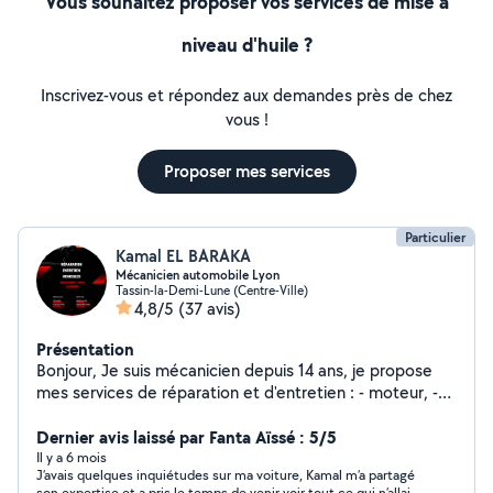
Vous souhaitez proposer vos services de mise à
niveau d'huile ?
Inscrivez-vous et répondez aux demandes près de chez
vous !
Proposer mes services
Particulier
Kamal EL BARAKA
Mécanicien automobile Lyon
Tassin-la-Demi-Lune (Centre-Ville)
4,8/5
(37 avis)
Présentation
Bonjour, Je suis mécanicien depuis 14 ans, je propose
mes services de réparation et d'entretien : - moteur, -
embrayage, - distribution, - ponçage des phares, -
changement de pare choc sans peinture, - joint de
Dernier avis laissé par Fanta Aïssé : 5/5
culasse - (...)
Il y a 6 mois
J’avais quelques inquiétudes sur ma voiture, Kamal m’a partagé
son expertise et a pris le temps de venir voir tout ce qui n’allait