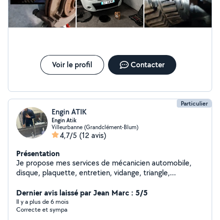
Voir le profil
Contacter
Particulier
Engin ATIK
Engin Atik
Villeurbanne (Grandclément-Blum)
4,7/5
(12 avis)
Présentation
Je propose mes services de mécanicien automobile,
disque, plaquette, entretien, vidange, triangle,
amortisseur Et tout ce qui est reprogrammation,
optimisation de votre moteur, problème lié au fap,
Dernier avis laissé par Jean Marc : 5/5
vanne egr... Snap : yozgatlii_69
Il y a plus de 6 mois
Correcte et sympa