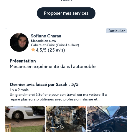
Proposer mes services
Particulier
Sofiane Charaa
Mécanicien auto
Caluire-et-Cuire (Cuire-Le-Haut)
4,5/5
(25 avis)
Présentation
Mécanicien expérimenté dans l automobile
Dernier avis laissé par Sarah : 5/5
Il y a 2 mois
Un grand merci à Sofiene pour son travail sur ma voiture. Il a
réparé plusieurs problèmes avec professionnalisme et
efficacité. Très à l’écoute, sympathique et honnête sur les
tarifs, il est également très arrangeant. Je le recommande à
100 % et les yeux fermés. Je n’hésiterai pas à revenir vers lui
pour de futurs travaux sur mon véhicule. ⭐⭐⭐⭐⭐