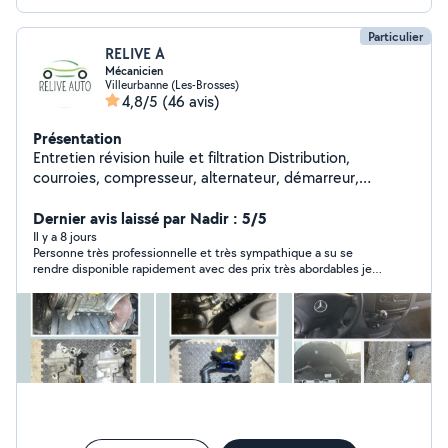
Particulier
RELIVE A
Mécanicien
Villeurbanne (Les-Brosses)
4,8/5
(46 avis)
Présentation
Entretien révision huile et filtration Distribution,
courroies, compresseur, alternateur, démarreur,
Échappement, transmission manuelle, cardan, soufflet,
suspension, amortisseur, bras de suspension, rotule,
Dernier avis laissé par Nadir : 5/5
biellettes, colonne de direction, contacteur tournant,
Il y a 8 jours
Personne très professionnelle et très sympathique a su se
Freins disques, plaquettes ,pédale, servofrein, abs, frein
rendre disponible rapidement avec des prix très abordables je
de stationnement, batterie, système de charge,
recommande
système de démarrage. Recharge climatisation,
recherche de fuite R134a.. Contactez moi pour plus d'
infos et pour les tarifs.