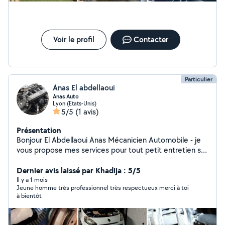
Voir le profil
Contacter
Particulier
Anas El abdellaoui
Anas Auto
Lyon (Etats-Unis)
5/5
(1 avis)
Présentation
Bonjour El Abdellaoui Anas Mécanicien Automobile - je
vous propose mes services pour tout petit entretien sur
véhicule légers comme sur utilitaire - vidange filtre -
disque plaquette frein - changement bougie - démarreur
Dernier avis laissé par Khadija : 5/5
- alternateur changement toute pièces possible , ect... .
Il y a 1 mois
Jeune homme très professionnel très respectueux merci à toi
Déplacement dans tout la région Lyonnaise ou sur place
à bientôt
(sur Venissieux) N'hésitez pas !