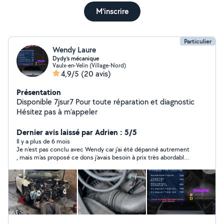
M'inscrire
Particulier
Wendy Laure
Dydy’s mécanique
Vaulx-en-Velin (Village-Nord)
4,9/5
(20 avis)
Présentation
Disponible 7jsur7 Pour toute réparation et diagnostic
Hésitez pas à m'appeler
Dernier avis laissé par Adrien : 5/5
Il y a plus de 6 mois
Je n’est pas conclu avec Wendy car j’ai été dépanné autrement
, mais m’as proposé ce dons j’avais besoin à prix très abordable
et en fonction de mon emplois du temps. Je ferais appel à lui si
besoin à l’avenir pour mes mon véhicule . ?