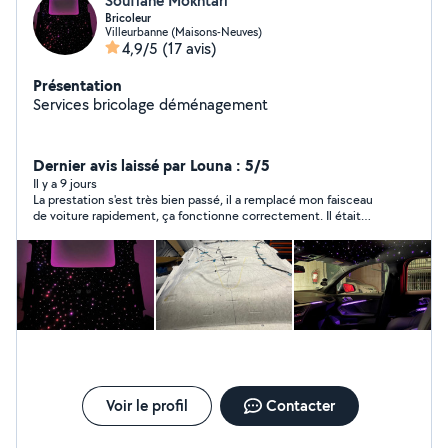
Soufiane Mokhtari
Bricoleur
Villeurbanne (Maisons-Neuves)
4,9/5
(17 avis)
Présentation
Services bricolage déménagement
Dernier avis laissé par Louna : 5/5
Il y a 9 jours
La prestation s'est très bien passé, il a remplacé mon faisceau
de voiture rapidement, ça fonctionne correctement. Il était
arrengeant sur l'horaire et réactif par message, je recommande!
Voir le profil
Contacter