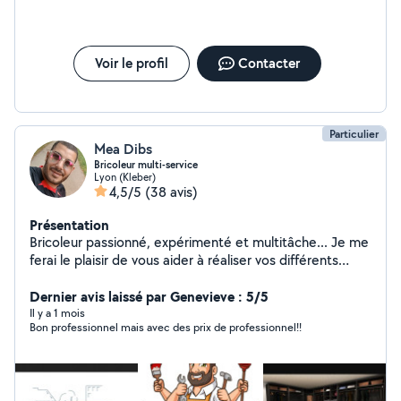
buée. Attention à vous
Voir le profil
Contacter
Particulier
Mea Dibs
Bricoleur multi-service
Lyon (Kleber)
4,5/5
(38 avis)
Présentation
Bricoleur passionné, expérimenté et multitâche... Je me
ferai le plaisir de vous aider à réaliser vos différents
projets ou bien simplement résoudre vos tracas du
Dernier avis laissé par Genevieve : 5/5
quotidien. N'hésitez pas à me contacter.
Il y a 1 mois
Bon professionnel mais avec des prix de professionnel!!