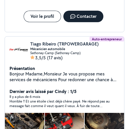
Voir le profil
Contacter
Auto-entrepreneur
Tiago Ribeiro (TRPOWERGARAGE)
Mécanicien automobile
Sathonay-Camp (Sathonay-Camp)
3,5/5
(17 avis)
Présentation
Bonjour Madame,Monsieur Je vous propose mes
services de mécaniciens Pour redonner une chance à
votre véhicule de retrouver nos route dans son meilleur
état de santé.
Dernier avis laissé par Cindy : 1/5
Il y a plus de 6 mois
Horrible !! Et une étoile c'est déjà chère payé. Ne répond pas au
message fait comme il veut quant il veux. À fuir de toute
urgence surtout quand t’ il s’agit de remettre votre véhicule
entre le main de ce genre d’individu. Notament pour la sécurité
routière !!!