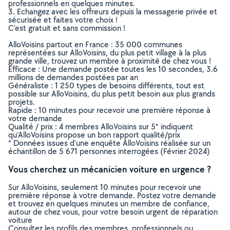
professionnels en quelques minutes.
3. Echangez avec les offreurs depuis la messagerie privée et
sécurisée et faites votre choix !
C’est gratuit et sans commission !
AlloVoisins partout en France : 35 000 communes
représentées sur AlloVoisins, du plus petit village à la plus
grande ville, trouvez un membre à proximité de chez vous !
Efficace : Une demande postée toutes les 10 secondes, 3.6
millions de demandes postées par an
Généraliste : 1 250 types de besoins différents, tout est
possible sur AlloVoisins, du plus petit besoin aux plus grands
projets.
Rapide : 10 minutes pour recevoir une première réponse à
votre demande
Qualité / prix : 4 membres AlloVoisins sur 5* indiquent
qu’AlloVoisins propose un bon rapport qualité/prix
* Données issues d’une enquête AlloVoisins réalisée sur un
échantillon de 5 671 personnes interrogées (Février 2024)
Vous cherchez un mécanicien voiture en urgence ?
Sur AlloVoisins, seulement 10 minutes pour recevoir une
première réponse à votre demande. Postez votre demande
et trouvez en quelques minutes un membre de confiance,
autour de chez vous, pour votre besoin urgent de réparation
voiture
Consultez les profils des membres, professionnels ou