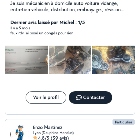
Je suis mécanicien à domicile auto voiture vidange,
entretien véhicule, distribution, embrayage., révision
moteur..etc
Dernier avis laissé par Michel : 1/5
Il y a 5 mois
faux rdv j'ai posé un congés pour rien
Voir le profil
Contacter
Particulier
Enzo Martinez
Lyon (Dauphine-Montluc)
4,8/5
(39 avis)