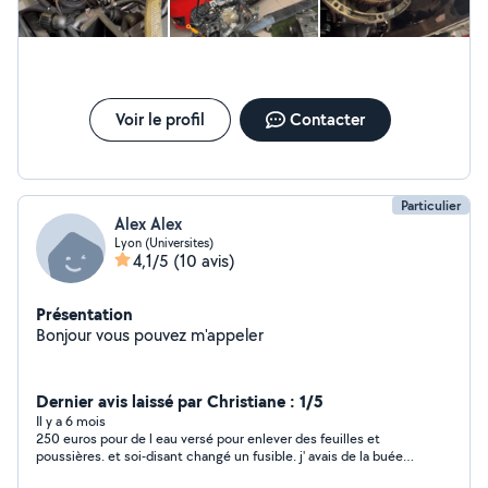
Voir le profil
Contacter
Particulier
Alex Alex
Lyon (Universites)
4,1/5
(10 avis)
Présentation
Bonjour vous pouvez m'appeler
Dernier avis laissé par Christiane : 1/5
Il y a 6 mois
250 euros pour de l eau versé pour enlever des feuilles et
poussières. et soi-disant changé un fusible. j' avais de la buée
sur mon pare brise. après son intervention j' ai toujours de la