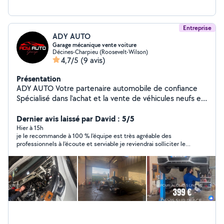
Entreprise
ADY AUTO
Garage mécanique vente voiture
Décines-Charpieu (Roosevelt-Wilson)
4,7/5
(9 avis)
Présentation
ADY AUTO Votre partenaire automobile de confiance
Spécialisé dans l'achat et la vente de véhicules neufs et
d'occasion, ADY AUTO vous accompagne également
pour toutes vos prestations en : Mécanique générale
Dernier avis laissé par David : 5/5
Carrosserie peinture ️ Diagnostic et réparation toutes
Hier à 15h
je le recommande à 100 % l'équipe est très agréable des
marques Entretien complet de votre véhicule Notre
professionnels à l'écoute et serviable je reviendrai solliciter leur
équipe de professionnels met son expertise et son
service n'hésitez pas aller chez ady auto
savoir-faire à votre service pour vous garantir des
interventions rapides, fiables et au meilleur prix. Que ce
soit pour l'achat, la vente ou l'entretien de votre voiture,
nous vous proposons un service sérieux et de qualité.
ADY AUTO 641434292