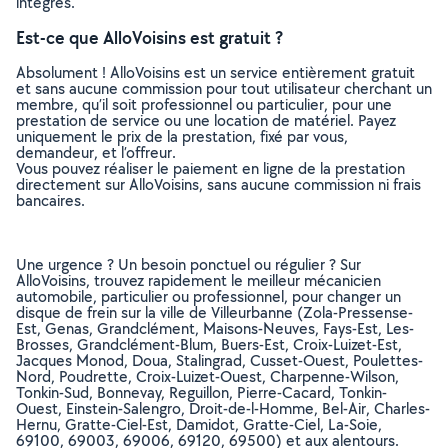
intégrés.
Est-ce que AlloVoisins est gratuit ?
Absolument ! AlloVoisins est un service entièrement gratuit
et sans aucune commission pour tout utilisateur cherchant un
membre, qu’il soit professionnel ou particulier, pour une
prestation de service ou une location de matériel. Payez
uniquement le prix de la prestation, fixé par vous,
demandeur, et l’offreur.
Vous pouvez réaliser le paiement en ligne de la prestation
directement sur AlloVoisins, sans aucune commission ni frais
bancaires.
Une urgence ? Un besoin ponctuel ou régulier ? Sur
AlloVoisins, trouvez rapidement le meilleur mécanicien
automobile, particulier ou professionnel, pour changer un
disque de frein sur la ville de Villeurbanne (Zola-Pressense-
Est, Genas, Grandclément, Maisons-Neuves, Fays-Est, Les-
Brosses, Grandclément-Blum, Buers-Est, Croix-Luizet-Est,
Jacques Monod, Doua, Stalingrad, Cusset-Ouest, Poulettes-
Nord, Poudrette, Croix-Luizet-Ouest, Charpenne-Wilson,
Tonkin-Sud, Bonnevay, Reguillon, Pierre-Cacard, Tonkin-
Ouest, Einstein-Salengro, Droit-de-l-Homme, Bel-Air, Charles-
Hernu, Gratte-Ciel-Est, Damidot, Gratte-Ciel, La-Soie,
69100, 69003, 69006, 69120, 69500) et aux alentours.