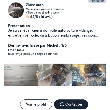
Particulier
Ziane auto
Mécanicien voiture à domicile
Villeurbanne (Les-Brosses)
4,1/5
(16 avis)
Présentation
Je suis mécanicien à domicile auto voiture vidange,
entretien véhicule, distribution, embrayage., révision
moteur..etc
Dernier avis laissé par Michel : 1/5
Il y a 4 mois
faux rdv j'ai posé un congés pour rien
Voir le profil
Contacter