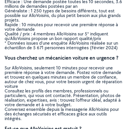
Efficace : Une demande postée toutes les 10 secondes, 3.6
millions de demandes postées par an
Généraliste : 1 250 types de besoins différents, tout est
possible sur AlloVoisins, du plus petit besoin aux plus grands
projets.
Rapide : 10 minutes pour recevoir une première réponse à
votre demande
Qualité / prix : 4 membres AlloVoisins sur 5* indiquent
qu’AlloVoisins propose un bon rapport qualité/prix
* Données issues d’une enquête AlloVoisins réalisée sur un
échantillon de 5 671 personnes interrogées (Février 2024)
Vous cherchez un mécanicien voiture en urgence ?
Sur AlloVoisins, seulement 10 minutes pour recevoir une
première réponse à votre demande. Postez votre demande
et trouvez en quelques minutes un membre de confiance,
autour de chez vous, pour votre besoin urgent de réparation
voiture
Consultez les profils des membres, professionnels ou
particuliers, qui vous ont contacté. Présentation, photos de
réalisation, expertises, avis : trouvez l'offreur idéal, adapté à
votre demande et à votre budget.
Conversez ensemble depuis la messagerie AlloVoisins pour
des échanges sécurisés et efficaces grâce aux outils
intégrés.
Est-ce que AlloVoisins est gratuit ?