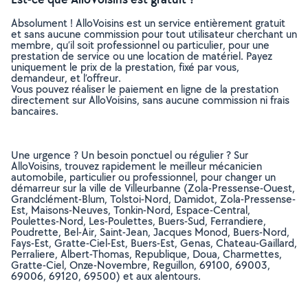
Absolument ! AlloVoisins est un service entièrement gratuit
et sans aucune commission pour tout utilisateur cherchant un
membre, qu’il soit professionnel ou particulier, pour une
prestation de service ou une location de matériel. Payez
uniquement le prix de la prestation, fixé par vous,
demandeur, et l’offreur.
Vous pouvez réaliser le paiement en ligne de la prestation
directement sur AlloVoisins, sans aucune commission ni frais
bancaires.
Une urgence ? Un besoin ponctuel ou régulier ? Sur
AlloVoisins, trouvez rapidement le meilleur mécanicien
automobile, particulier ou professionnel, pour changer un
démarreur sur la ville de Villeurbanne (Zola-Pressense-Ouest,
Grandclément-Blum, Tolstoi-Nord, Damidot, Zola-Pressense-
Est, Maisons-Neuves, Tonkin-Nord, Espace-Central,
Poulettes-Nord, Les-Poulettes, Buers-Sud, Ferrandiere,
Poudrette, Bel-Air, Saint-Jean, Jacques Monod, Buers-Nord,
Fays-Est, Gratte-Ciel-Est, Buers-Est, Genas, Chateau-Gaillard,
Perraliere, Albert-Thomas, Republique, Doua, Charmettes,
Gratte-Ciel, Onze-Novembre, Reguillon, 69100, 69003,
69006, 69120, 69500) et aux alentours.