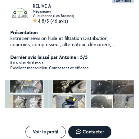
Particulier
RELIVE A
Mécanicien
Villeurbanne (Les-Brosses)
4,8/5
(46 avis)
Présentation
Entretien révision huile et filtration Distribution,
courroies, compresseur, alternateur, démarreur,
Échappement, transmission manuelle, cardan, soufflet,
suspension, amortisseur, bras de suspension, rotule,
Dernier avis laissé par Antoine : 5/5
biellettes, colonne de direction, contacteur tournant,
Il y a plus de 6 mois
Excellent mécanicien. Compétent et efficace.
Freins disques, plaquettes ,pédale, servofrein, abs, frein
de stationnement, batterie, système de charge,
système de démarrage. Recharge climatisation,
recherche de fuite R134a.. Contactez moi pour plus d'
infos et pour les tarifs.
Voir le profil
Contacter