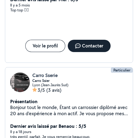
soigné, à des tarifs attractifs, avec un travail réalisé dans
Il y a 5 mois
Top top 👍🏼
le respect de vos attentes. N'hésitez pas à me
contacter pour échanger sur votre projet ou obtenir un
devis. Réactivité, professionnalisme et satisfaction
client sont mes priorités.
Voir le profil
Contacter
Particulier
Carro Sserie
Carro Ssier
Lyon (Jean-Jaurès Sud)
3/5
(3 avis)
Présentation
Bonjour tout le monde, Étant un carrossier diplômé avec
20 ans d'expérience à mon actif. Je vous propose mes
services, alors n'hésitez pas à me contacter pour plus
d'informations. Je fais: Remontage/démontage toutes
Dernier avis laissé par Benaou : 5/5
pièces de voiture Carrosserie de A à Z tous
Il y a 18 jours
très gentil. parfait. Je vous remercie beaucoup.