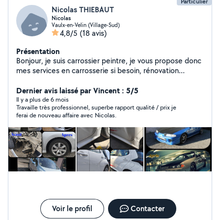
Particulier
Nicolas THIEBAUT
Nicolas
Vaulx-en-Velin (Village-Sud)
4,8/5
(18 avis)
Présentation
Bonjour, je suis carrossier peintre, je vous propose donc
mes services en carrosserie si besoin, rénovation
d'optique, feux teintés ... mais également en mécanique
(disques plaquettes, révision, rotules, biellettes,
Dernier avis laissé par Vincent : 5/5
triangle...) n'hésitez pas à me contacter
Il y a plus de 6 mois
Travaille très professionnel, superbe rapport qualité / prix je
ferai de nouveau affaire avec Nicolas.
Voir le profil
Contacter