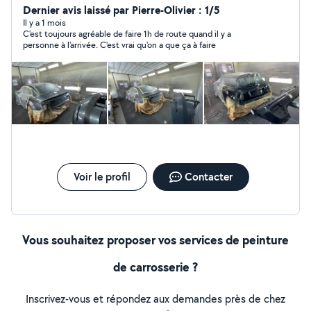
très soigné et de qualités irréprochable . - Particuliers ou
Dernier avis laissé par Pierre-Olivier : 1/5
Professionnels, vous pouvez me confier votre véhicule
Il y a 1 mois
C'est toujours agréable de faire 1h de route quand il y a
en toute sérénité, le résultat sera à la hauteur de vos
personne à l'arrivée. C'est vrai qu'on a que ça à faire
exigences. - Les devis sont réalisés sur des photos ou
présentation du véhicule. - La satisfaction des clients
est ma priorité C'est pourquoi chaque véhicule que je
prend en charge votre véhicule avec des plus grands
soins comme si c'était ma propre voiture . Délais de
travaux RAPIDE. n'hésitez pas à m'envoyer un message
ou à me contacter par téléphone Bien cordialement
Voir le profil
Contacter
Vous souhaitez proposer vos services de peinture
de carrosserie ?
Inscrivez-vous et répondez aux demandes près de chez