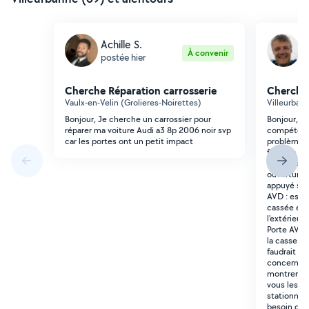
Achille S.
M
À convenir
postée hier
p
Cherche Réparation carrosserie
Cherche 
Vaulx-en-Velin (Grolieres-Noirettes)
Villeurban
Bonjour, Je cherche un carrossier pour
Bonjour, J
réparer ma voiture Audi a3 8p 2006 noir svp
compétente
car les portes ont un petit impact
problème s
fourgon : -
système fo
ouvertures
appuyé sur 
AVD : est b
cassée et 
l'extérieur
Porte AVG 
la casse du
faudrait re
concernée. 
montrent e
vous les e
stationné v
besoin du 