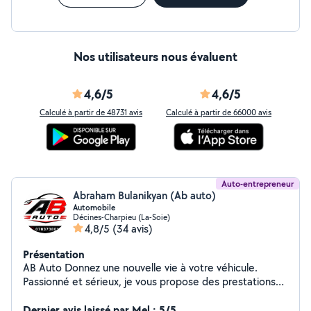
Nos utilisateurs nous évaluent
4,6/5
4,6/5
Calculé à partir de 48731 avis
Calculé à partir de 66000 avis
Auto-entrepreneur
Abraham Bulanikyan (Ab auto)
Automobile
Décines-Charpieu (La-Soie)
4,8/5
(34 avis)
Présentation
AB Auto Donnez une nouvelle vie à votre véhicule.
Passionné et sérieux, je vous propose des prestations
de qualité pour améliorer l'apparence et l'état de votre
voiture. Mon objectif est de vous offrir un résultat
Dernier avis laissé par Mel : 5/5