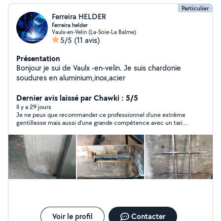
Particulier
Ferreira HELDER
Ferreira helder
Vaulx-en-Velin (La-Soie-La Balme)
5/5
(11 avis)
Présentation
Bonjour je sui de Vaulx -en-velin. Je suis chardonie
soudures en aluminium,inox,acier
Dernier avis laissé par Chawki : 5/5
Il y a 29 jours
Je ne peux que recommander ce professionnel d’une extrême
gentillesse mais aussi d’une grande compétence avec un tarif
défiant toute concurrence. Il a traité un trou causé par la
corrosion perforante sur un véhicule et le travail était excellent.
Je recommande
Voir le profil
Contacter