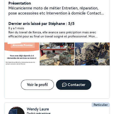
Présentation
Mécanicienne moto de métier Entretien, réparation,
pose accessoires etc Intervention à domicile Contact
0660 puis 2709 et 89
Dernier avis laissé par Stéphane : 5/5
Il y a 1 mois
Ravi du travail de Kenza, elle avance sans précipition mais avec
efficacité pour au final un travail soigné et professionnel. Mon
MP3 repart avec une courroie, un variateur et des plaquettes
neuves, tout cela changé dans le garage de la maison. Je
recommande sans souci cette vraie professionnelle de la
mécanique 2 roues !!
Voir le profil
Contacter
Particulier
Wendy Laure
Dydy’s mécanique