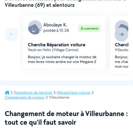
Villeurbanne (69) et alentours
Aboulaye K.
J
À convenir
postée à 15:56
p
Cherche Réparation voiture
Cherche 
Vaulx-en-Velin (Village-Centre)
Villeurban
Bonjour, je souhaite changer le moteur de
Bonjour, j
mes leves vitres arrière sur une Megane 2
me change
mon numér
Prestations de services
Mécaniciens voiture
Changement de moteur
Villeurbanne
Changement de moteur à Villeurbanne :
tout ce qu’il faut savoir