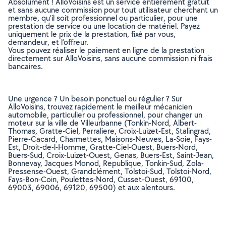
Absolument ! AlloVoisins est un service entièrement gratuit
et sans aucune commission pour tout utilisateur cherchant un
membre, qu’il soit professionnel ou particulier, pour une
prestation de service ou une location de matériel. Payez
uniquement le prix de la prestation, fixé par vous,
demandeur, et l’offreur.
Vous pouvez réaliser le paiement en ligne de la prestation
directement sur AlloVoisins, sans aucune commission ni frais
bancaires.
Une urgence ? Un besoin ponctuel ou régulier ? Sur
AlloVoisins, trouvez rapidement le meilleur mécanicien
automobile, particulier ou professionnel, pour changer un
moteur sur la ville de Villeurbanne (Tonkin-Nord, Albert-
Thomas, Gratte-Ciel, Perraliere, Croix-Luizet-Est, Stalingrad,
Pierre-Cacard, Charmettes, Maisons-Neuves, La-Soie, Fays-
Est, Droit-de-l-Homme, Gratte-Ciel-Ouest, Buers-Nord,
Buers-Sud, Croix-Luizet-Ouest, Genas, Buers-Est, Saint-Jean,
Bonnevay, Jacques Monod, Republique, Tonkin-Sud, Zola-
Pressense-Ouest, Grandclément, Tolstoi-Sud, Tolstoi-Nord,
Fays-Bon-Coin, Poulettes-Nord, Cusset-Ouest, 69100,
69003, 69006, 69120, 69500) et aux alentours.