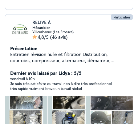
Particulier
RELIVE A
Mécanicien
Villeurbanne (Les-Brosses)
4,8/5
(46 avis)
Présentation
Entretien révision huile et filtration Distribution,
courroies, compresseur, alternateur, démarreur,
Échappement, transmission manuelle, cardan, soufflet,
suspension, amortisseur, bras de suspension, rotule,
Dernier avis laissé par Lidya : 5/5
biellettes, colonne de direction, contacteur tournant,
vendredi à 10h
Je suis très satisfaite du travail rien à dire très professionnel
Freins disques, plaquettes ,pédale, servofrein, abs, frein
très rapide vraiment bravo un travail nickel
de stationnement, batterie, système de charge,
système de démarrage. Recharge climatisation,
recherche de fuite R134a.. Contactez moi pour plus d'
infos et pour les tarifs.