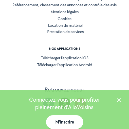
Référencement, classement des annonces et contrôle des avis
Mentions légales
Cookies
Location de matériel
Prestation de services
NOS APPLICATIONS
Télécharger l’application iOS
Télécharger l’application Android
Retrouvez-nous :
Connectez-vous pour profiter
pleinement d'AlloVoisins
M'inscrire
Version 25.5.3
Carte