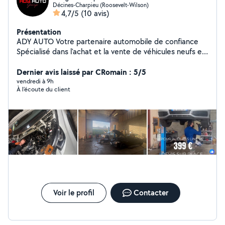
Décines-Charpieu (Roosevelt-Wilson)
4,7/5
(10 avis)
Présentation
ADY AUTO Votre partenaire automobile de confiance
Spécialisé dans l'achat et la vente de véhicules neufs et
d'occasion, ADY AUTO vous accompagne également
pour toutes vos prestations en : Mécanique générale
Dernier avis laissé par CRomain : 5/5
Carrosserie peinture ️ Diagnostic et réparation toutes
vendredi à 9h
À l’écoute du client
marques Entretien complet de votre véhicule Notre
équipe de professionnels met son expertise et son
savoir-faire à votre service pour vous garantir des
interventions rapides, fiables et au meilleur prix. Que ce
soit pour l'achat, la vente ou l'entretien de votre voiture,
nous vous proposons un service sérieux et de qualité.
ADY AUTO 641434292
Voir le profil
Contacter