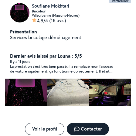
Particulier
Soufiane Mokhtari
Bricoleur
Villeurbanne (Maisons-Neuves)
4,9/5
(18 avis)
Présentation
Services bricolage déménagement
Dernier avis laissé par Louna : 5/5
Il y a 11 jours
La prestation s'est très bien passé, il a remplacé mon faisceau
de voiture rapidement, ça fonctionne correctement. Il était
arrengeant sur l'horaire et réactif par message, je recommande!
Voir le profil
Contacter