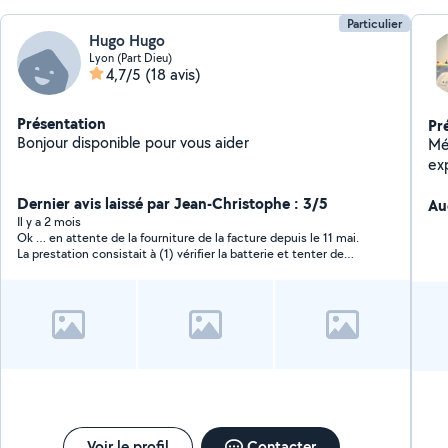
Particulier
Hugo Hugo
Lyon (Part Dieu)
4,7/5
(18 avis)
Présentation
Pr
Bonjour disponible pour vous aider
Mé
ex
Méc
Dernier avis laissé par Jean-Christophe : 3/5
sér
Au
Il y a 2 mois
mo
Ok … en attente de la fourniture de la facture depuis le 11 mai.
lum
La prestation consistait à (1) vérifier la batterie et tenter de
faire redémarrer mon véhicule (2) aller acheter une batterie de
remplacement de marque Bosch en me fournissant une
facture (3) remplacer l’ancienne batterie par la nouvelle.
Voir le profil
Contacter