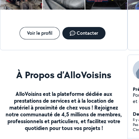
Voir le profil
Contacter
À Propos d’AlloVoisins
Pr
AlloVoisins est la plateforme dédiée aux
Po
prestations de services et à la location de
et
matériel à proximité de chez vous ! Rejoignez
notre communauté de 4,5 millions de membres,
Der
Il 
professionnels et particuliers, et facilitez votre
Pas
quotidien pour tous vos projets !
C'e
tem