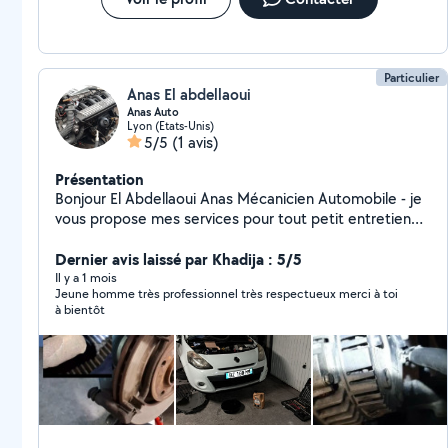
Particulier
Anas El abdellaoui
Anas Auto
Lyon (Etats-Unis)
5/5
(1 avis)
Présentation
Bonjour El Abdellaoui Anas Mécanicien Automobile - je
vous propose mes services pour tout petit entretien
sur véhicule légers comme sur utilitaire - vidange filtre -
disque plaquette frein - changement bougie -
Dernier avis laissé par Khadija : 5/5
démarreur - alternateur changement toute pièces
Il y a 1 mois
Jeune homme très professionnel très respectueux merci à toi
possible , ect... . Déplacement dans tout la région
à bientôt
Lyonnaise ou sur place (sur Venissieux) N'hésitez pas !