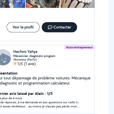
Voir le profil
Contacter
Auto-entrepreneur
Hechmi Yahya
Mécanicien. diagnostic program
Vénissieux (Parilly)
1/5
(1 avis)
ésentation
ur tout dépannage de problème voitures. Mécanique
 diagnostic et programmation calculateur.
nier avis laissé par Alain : 1/5
y a plus de 6 mois
 de réponse, à ma demande et aux questions sur celle ci.
st assez révélateur....au moins je n'aurais pas perdu mon
ps et mon argent. :)