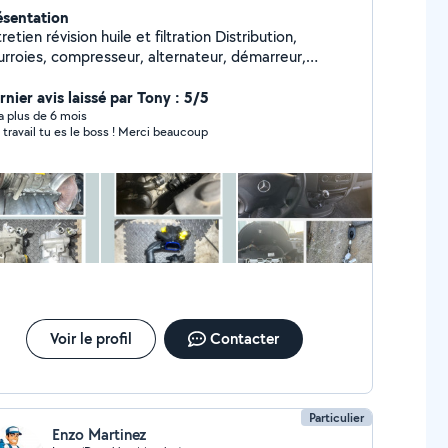
ésentation
etien révision huile et filtration Distribution,
urroies, compresseur, alternateur, démarreur,
t, transmission manuelle, cardan, soufflet,
spension, amortisseur, bras de suspension, rotule,
rnier avis laissé par Tony : 5/5
llettes, colonne de direction, contacteur tournant,
y a plus de 6 mois
 travail tu es le boss ! Merci beaucoup
ins disques, plaquettes ,pédale, servofrein, abs,
n de stationnement, batterie, système de charge,
stème de démarrage. Recharge climatisation,
cherche de fuite R134a.. Contactez moi pour plus d'
os et pour les tarifs.
Voir le profil
Contacter
Particulier
Enzo Martinez