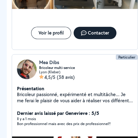
Voir le profil
Contacter
Particulier
Mea Dibs
Bricoleur multi-service
Lyon (Kleber)
4,5/5
(38 avis)
Présentation
Bricoleur passionné, expérimenté et multitâche... Je
me ferai le plaisir de vous aider à réaliser vos différents
projets ou bien simplement résoudre vos tracas du
Dernier avis laissé par Genevieve : 5/5
quotidien. N'hésitez pas à me contacter.
Il y a 1 mois
Bon professionnel mais avec des prix de professionnel!!