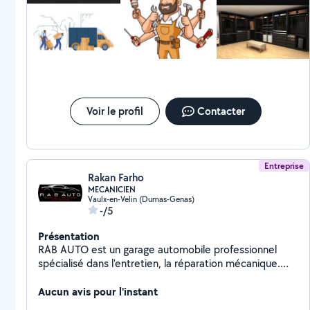
Voir le profil
Contacter
Entreprise
Rakan Farho
MECANICIEN
Vaulx-en-Velin (Dumas-Genas)
-/5
Présentation
RAB AUTO est un garage automobile professionnel
spécialisé dans l'entretien, la réparation mécanique.
Situé à VAULX EN VELIN, l'établissement met à votre
service une équipe de techniciens qualifiés, à l'écoute
Aucun avis pour l'instant
de vos besoins, pour assurer un service rapide, fiable et