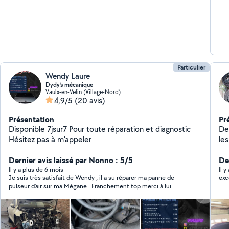
Particulier
Wendy Laure
Dydy’s mécanique
Vaulx-en-Velin (Village-Nord)
4,9/5
(20 avis)
Présentation
Pr
Disponible 7jsur7 Pour toute réparation et diagnostic
De
Hésitez pas à m'appeler
les
Dernier avis laissé par Nonno : 5/5
Der
Il y a plus de 6 mois
Il 
Je suis très satisfait de Wendy , il a su réparer ma panne de
exce
pulseur d’air sur ma Mégane . Franchement top merci à lui .