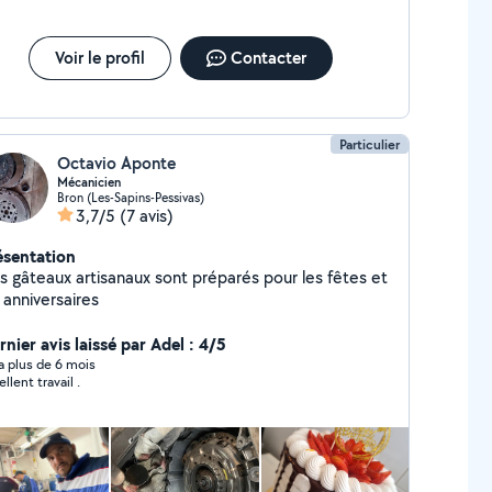
Voir le profil
Contacter
Particulier
Octavio Aponte
Mécanicien
Bron (Les-Sapins-Pessivas)
3,7/5
(7 avis)
ésentation
s gâteaux artisanaux sont préparés pour les fêtes et
 anniversaires
nier avis laissé par Adel : 4/5
y a plus de 6 mois
llent travail .