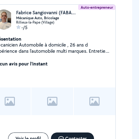
Auto-entrepreneur
Fabrice Sangiovanni (FABAUTODIAG)
Mécanique Auto, Bricolage
Rillieux-la-Pape (Village)
-/5
ésentation
canicien Automobile à domicile , 26 ans d
périence dans l'automobile multi marques. Entretien ,
anique , Diagnostic , faites moi signe. Travail
ieux et soigné. Je suis aussi un bon bricoleur pour
cun avis pour l'instant
nter des meubles , changer des prises , monter des
inaires et bien d'autres choses . A définir ensemble.
Voir le profil
Contacter