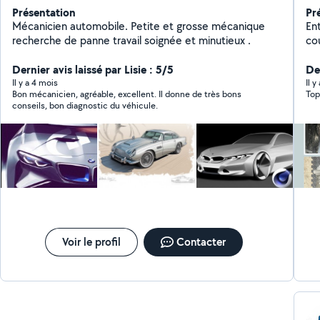
Présentation
Pr
Mécanicien automobile. Petite et grosse mécanique
Entr
recherche de panne travail soignée et minutieux .
co
Échappemen
Dernier avis laissé par Lisie : 5/5
su
De
bie
Il y a 4 mois
Il 
Bon mécanicien, agréable, excellent. Il donne de très bons
Top
Fre
conseils, bon diagnostic du véhicule.
frei
sy
re
inf
Voir le profil
Contacter