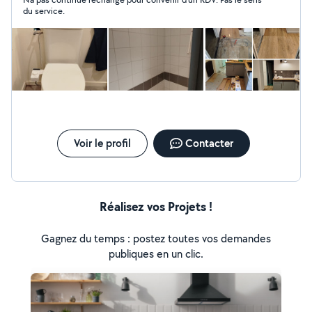
de répondre à vos besoins avec sérieux et efficacité.
du service.
N'hésitez pas à me contacter pour discuter de votre
projet ou de votre idée. Ensemble, nous trouverons une
solution adaptée. À bientôt ! Cordialement,
Voir le profil
Contacter
Réalisez vos Projets !
Gagnez du temps : postez toutes vos demandes
publiques en un clic.