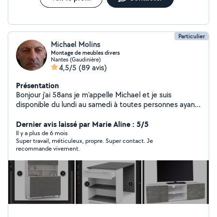
Particulier
Michael Molins
Montage de meubles divers
Nantes (Gaudinière)
4,5/5
(89 avis)
Présentation
Bonjour j'ai 58ans je m'appelle Michael et je suis
disponible du lundi au samedi à toutes personnes ayant
besoin de mes services pour des montages de
meubles,luminaires,petites réparations sur volets
Dernier avis laissé par Marie Aline : 5/5
manuel selon le soucis exacte,changements
Il y a plus de 6 mois
Super travail, méticuleux, propre. Super contact. Je
mitigeurs,refaire joints de douche,baignoire,et divers
recommande vivement.
selon vos besoins. Je me déplace par les transports en
communs. N'hésitez pas. Excellente journée à tous et à
toutes. Cordialement michael.