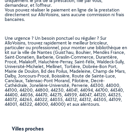
uniquement le prix de la prestation, fixé par vous,
demandeur, et l’offreur.
Vous pouvez réaliser le paiement en ligne de la prestation
directement sur AlloVoisins, sans aucune commission ni frais
bancaires.
Une urgence ? Un besoin ponctuel ou régulier ? Sur
AlloVoisins, trouvez rapidement le meilleur bricoleur,
particulier ou professionnel, pour monter une bibliothèque en
kit sur la ville de Nantes (Guist'hau, Bouhier, Mendès France,
Saint-Donatien, Barberie, Graslin-Commerce, Durantière,
Procé, Malakoff, Haluchère-Perray, Saint-Félix, Waldeck-Sully,
Université-Michelet, Mellinet, Tortière, Dobrée-Bon Port,
Mairie de Doulon, Bd des Poilus, Madeleine, Champ de Mars,
Dalby, Joncours-Procé, Boissière, Route de Sainte-Luce,
Canclaux, Talensac-Pont Morand, Pilotière, Decré-
Cathédrale, Jonelière-Université, Perverie, 44300, 44000,
44100, 44200, 44800, 44230, 44041, 44094, 44700, 44340,
44400, 44036, 44470, 44275, 44939, 44047, 44120, 44325,
44072, 44265, 44022, 44035, 44312, 44312, 44305, 44109,
44001, 44322, 44000, 44000) et aux alentours.
Villes proches