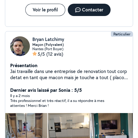
Voir le profil
Contacter
Particulier
Bryan Latchimy
Maçon (Polyvalent)
Nantes (Port Boyer)
5/5
(12 avis)
Présentation
Jai travaille dans une entreprise de renovation tout corp
detat en tant que macon mais je touche a tout ( placo,
isolant, meuble ... ). Aujourdhui macon Disponible plus
en week end
Dernier avis laissé par Sonia : 5/5
Il y a 2 mois
Très professionnel et très réactif, il a su répondre à mes
attentes ! Merci Brian !