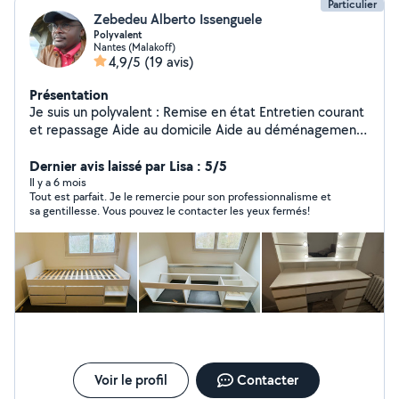
Particulier
Zebedeu Alberto Issenguele
Polyvalent
Nantes (Malakoff)
4,9/5
(19 avis)
Présentation
Je suis un polyvalent : Remise en état Entretien courant
et repassage Aide au domicile Aide au déménagement
Bricoleur en petites travaux . Je suis marié j'ai deux
enfants . Je suis une personne que s'efforce beaucoup
Dernier avis laissé par Lisa : 5/5
pour m'adapte aux horaires, je suis très sensible au
Il y a 6 mois
Tout est parfait. Je le remercie pour son professionnalisme et
besoin des autres, je suis une personne adaptable,
sa gentillesse. Vous pouvez le contacter les yeux fermés!
j'aime bien parler avec les gens, je m'efforce aussi pour
être une personne patiente. Je travaille déjà comme
agente professionnel de ménage dans une entreprise.
Voir le profil
Contacter