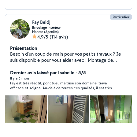
Particulier
Fay Beldj
Bricolage intérieur
Nantes (Agenëts)
4,9/5
(114 avis)
Présentation
Besoin d'un coup de main pour vos petits travaux ? Je
suis disponible pour vous aider avec : Montage de
meubles Accrochage de cadres, étagères et
portemanteaux Pose et recherche de luminaires
Dernier avis laissé par Isabelle : 5/5
Changement de prises et petits dépannages
Il y a 3 mois
Fay est très réactif, ponctuel, maîtrise son domaine, travail
électriques Peinture et retouches murales Rebouchage
efficace et soigné. Au-delà de toutes ces qualités, il est très
de trous et finitions propres Travail soigné Réactif Prix
sympathique, il a vraiment à cœur de satisfaire pleinement
abordables Contactez-moi, je serai ravi de vous aider à
votre demande, je le recommande vivement et ne manquerait
embellir et simplifier votre intérieur !
pas de faire appel à nouveau à ses services.