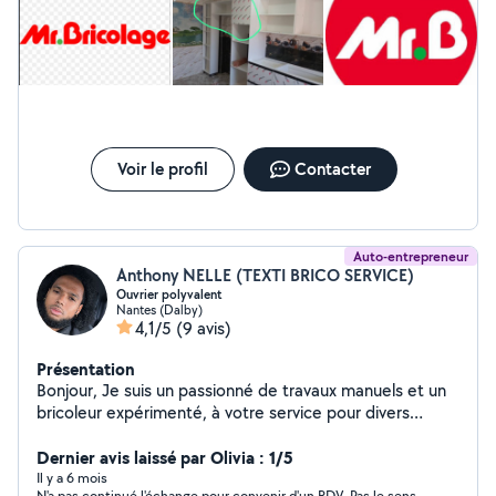
Voir le profil
Contacter
Auto-entrepreneur
Anthony NELLE (TEXTI BRICO SERVICE)
Ouvrier polyvalent
Nantes (Dalby)
4,1/5
(9 avis)
Présentation
Bonjour, Je suis un passionné de travaux manuels et un
bricoleur expérimenté, à votre service pour divers
besoins tels que : Bricolage, réparations, et petits
travaux. Manutention et aide au transport. Et bien
Dernier avis laissé par Olivia : 1/5
d'autres services selon vos demandes. Mon objectif est
Il y a 6 mois
N'a pas continué l'échange pour convenir d'un RDV. Pas le sens