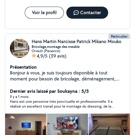
Voir le profil
Contacter
Particulier
Hans Martin Narcisse Patrick Mikano Mouko
Bricolage,montage des meuble
Orvault (Plaisance)
4,9/5
(39 avis)
Présentation
Bonjour à vous, je suis toujours disponible à tout
moment pour besoin de bricolage, déménagement,
montage des meubles. Merci! Hans à votre service.
Dernier avis laissé par Soukayna : 5/5
Il y a 1 mois
Hans est une personne très ponctuelle et professionnelle. Il a
réalisé un excellent travail pour le montage du dressing, de la
salle à manger et du lit. Le résultat est soigné, le travail est de
qualité et le prix est très compétitif. Je le recommande
vivement.