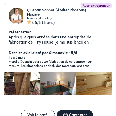
Auto-entrepreneur
Quentin Sonnet (Atelier Phoebus)
Menuisier
Nantes (Monselet)
4,6/5
(5 avis)
Présentation
Après quelques années dans une entreprise de
fabrication de Tiny House, je me suis lancé en
indépendant en janvier 2025. Je propose tout type
d'agencement intérieur et extérieur (meubles, parquets,
Dernier avis laissé par Simanovic : 5/5
bibliothèque, volets, clôtures etc...). Hâte de travailler
Il y a 3 mois
Merci à Quentin pour cette fabrication de ce comptoir sur
pour vous ! Quentin.
mesure. Les dimensions et choix des matériaux ont étés
pleinement respecté. Les finitions sont également très
appréciables. Merci encore. Margot
Voir le profil
Contacter