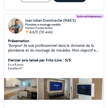
Auto-entrepreneur
Ioan Iulian Dumitrache (NAE'S)
Plombier e montage meuble
Nantes (Toutes-Aides)
4,6/5
(10 avis)
Présentation
"Bonjour! Je suis professionnel dans le domaine de la
plomberie et du montage de meubles. Mon objectif est
de vous offrir un service de qualité, adapté à vos
besoins. N'hésitez pas à me contacter pour toute
Dernier avis laissé par Fritz-Line : 5/5
demande ou question. Merci et à bientôt!"
Il y a 8 jours
Excellent!!!