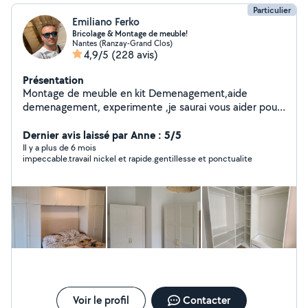
Particulier
Emiliano Ferko
Bricolage & Montage de meuble!
Nantes (Ranzay-Grand Clos)
4,9/5
(228 avis)
Présentation
Montage de meuble en kit Demenagement,aide
demenagement, experimente ,je saurai vous aider pour
organiser votre demenagement, pour vous aider au
chargement/dechargement.
Dernier avis laissé par Anne : 5/5
Il y a plus de 6 mois
impeccable.travail nickel et rapide.gentillesse et ponctualite
Voir le profil
Contacter