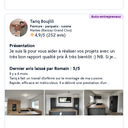
Auto-entrepreneur
Tariq Boujlili
Peinture - parquets - cuisine
Nantes (Ranzay-Grand Clos)
4,9/5
(252 avis)
Présentation
Je suis là pour vous aider à réaliser vos projets avec un
très bon rapport qualité prix À très bientôt :) NB. Si je
ne réponds pas envoyez-moi un message sur wattsapp
ou sms 07-66-64-58-54
Dernier avis laissé par Romain : 5/5
Il y a 4 mois
Tariq à fait un travail d'orfèvre sur le montage de ma cuisine.
Rapide, efficace et méticuleux. Il a délivré une prestation d'une
grande qualité. Merci grandement à lui.