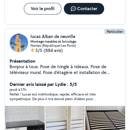
Voir le profil
Contacter
Particulier
lucas Alban de neuville
Montage meubles et bricolage.
Nantes (République-Les Ponts)
5/5
(884 avis)
Présentation
Bonjour à tous. Pose de tringle à rideaux. Pose de
téléviseur mural. Pose d'étagère et installation de
luminaire. Montage cuisine et montage de meuble en
kit. Besoin d'un transport jour et nuit pour colis ou
Dernier avis laissé par Lydie : 5/5
personne vous pouvez me contacter. Transport de
jeudi à 17h
Parfait ! Lucas est méthodique, rapide, efficace et très
personnes pour rendez-vous pour course . Transport de
sympathique. De plus il m'a donné plein d'idées pour
petit colis. Je peux également vous déposer à l'aéroport
l'amènagement de mon nouvel appart. Autant dire que je
venir vous chercher également à l'aéroport pour
referai appel à lui quand j'aurais rangé pour d'autres travaux. je
promenade ou tout autre demande. Dispo également
suis vraiment satisfaite et rassurée de pouvoir compter sur une
personne de confiance. Merci encore.
pour toute autre service. Vous pouvez me contacter
pour vous renseigner je serai ravi de répondre à vos