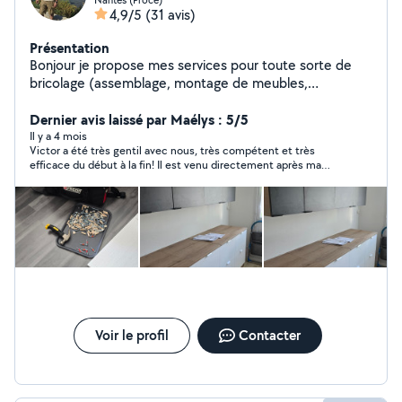
4,9/5
(31 avis)
Présentation
Bonjour je propose mes services pour toute sorte de
bricolage (assemblage, montage de meubles,
réparation de vélo...). Je peux également aider pour
l'installation de prises électriques. Je serai ravi de vous
Dernier avis laissé par Maélys : 5/5
aider, hésitez pas a me contacter pour tout
Il y a 4 mois
Victor a été très gentil avec nous, très compétent et très
renseignements
efficace du début à la fin! Il est venu directement après ma
demande! Merci encore pour votre aide! 😊
Voir le profil
Contacter