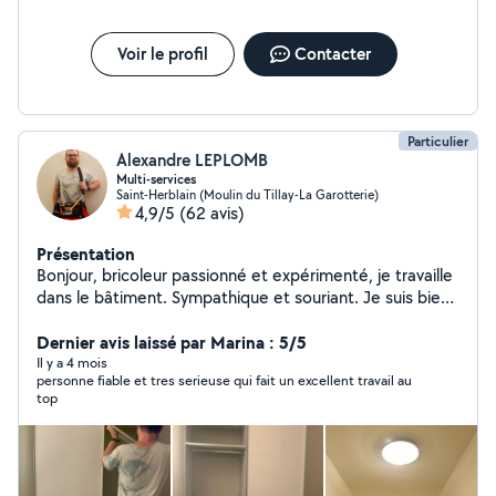
Voir le profil
Contacter
Particulier
Alexandre LEPLOMB
Multi-services
Saint-Herblain (Moulin du Tillay-La Garotterie)
4,9/5
(62 avis)
Présentation
Bonjour, bricoleur passionné et expérimenté, je travaille
dans le bâtiment. Sympathique et souriant. Je suis bien
équipé en outils, je me déplace facilement. N'hésitez
pas à faire appel à moi pour vos besoins !
Dernier avis laissé par Marina : 5/5
Il y a 4 mois
personne fiable et tres serieuse qui fait un excellent travail au
top