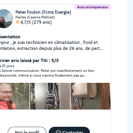
Auto-entrepreneur
Peter Foulon (Fcms Energie)
Nantes (Caserne Mellinet)
4,7/5
(279 avis)
ésentation
 technicien en climatisation , froid et
tilation, extraction depuis plus de 26 ans, de part
 activité , je pratique aussi la plomberie, l
ctricité, et le chauffage, je suis bricoleur dans toutes
nier avis laissé par Titi : 5/5
rtes de domaines. n'hésitez pas à me demander :),
 a 21 jours
s bonne communication. Peter est manifestement un bon
 je suis un bon conseiller aussi.
fessionnel, même si nous n’avons finalement pas pu
clure ensemble pour des raisons personnelles qui lui
artiennent. Il n’en est en rien responsable : c’est
plement la vie !
Voir le profil
Contacter