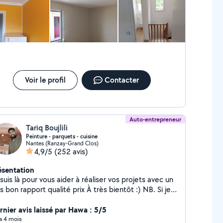
Voir le profil
Contacter
Auto-entrepreneur
Tariq Boujlili
Peinture - parquets - cuisine
Nantes (Ranzay-Grand Clos)
4,9/5
(252 avis)
ésentation
suis là pour vous aider à réaliser vos projets avec un
s bon rapport qualité prix À très bientôt :) NB. Si je
 réponds pas envoyez-moi un message sur wattsapp
 sms 07-66-64-58-54
rnier avis laissé par Hawa : 5/5
 a 4 mois