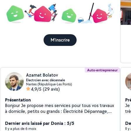
M'inscrire
Auto-entrepreneur
Azamat Bolatov
Electrcien avec décennale
Nantes (République-Les Ponts)
4,9/5
(29 avis)
Présentation
Pr
Bonjour Je propose mes services pour tous vos travaux
Je 
à domicile, petits ou grands : Électricité Dépannage,
trè
installation ou rénovation électrique Remplacement de
ne
prises, interrupteurs, luminaires Pose de tableaux, mise
Dernier avis laissé par Donia : 5/5
ou
De
aux normes Peinture & Finition Peinture murs, plafonds,
Il y a plus de 6 mois
Il y