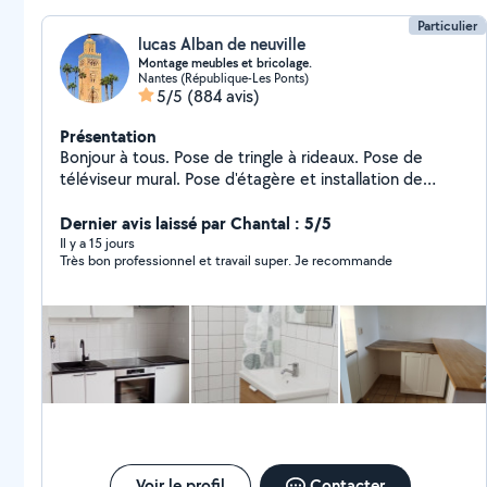
cordialement.
Particulier
lucas Alban de neuville
Montage meubles et bricolage.
Nantes (République-Les Ponts)
5/5
(884 avis)
Présentation
Bonjour à tous. Pose de tringle à rideaux. Pose de
téléviseur mural. Pose d'étagère et installation de
luminaire. Montage cuisine et montage de meuble en
kit. Besoin d'un transport jour et nuit pour colis ou
Dernier avis laissé par Chantal : 5/5
personne vous pouvez me contacter. Transport de
Il y a 15 jours
Très bon professionnel et travail super. Je recommande
personnes pour rendez-vous pour course . Transport de
petit colis. Je peux également vous déposer à
l'aéroport venir vous chercher également à l'aéroport
pour promenade ou tout autre demande. Dispo
également pour toute autre service. Vous pouvez me
contacter pour vous renseigner je serai ravi de
répondre à vos questions.
Voir le profil
Contacter