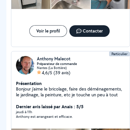
tomber sur quelqu'un d'aussi investi et consciencieux. Encore
un grand merci pour votre aide !
Voir le profil
Contacter
Particulier
Anthony Malecot
Préparateur de commande
Nantes (La Bottière)
4,6/5
(39 avis)
Présentation
Bonjour j'aime le bricolage, faire des déménagements,
le jardinage, la peinture, etc je touche un peu à tout
Dernier avis laissé par Anais : 5/5
jeudi à 11h
Anthony est arrangeant et efficace.