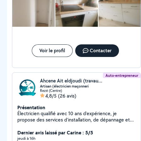
Voir le profil
Contacter
Auto-entrepreneur
Ahcene Ait eldjoudi (travaux d'installation électrique tous les locaux)
Artisan (électricien maçonneri
Rezé (Centre)
4,8/5
(26 avis)
Présentation
Électricien qualifié avec 10 ans d'expérience, je
propose des services d'installation, de dépannage et
de mise aux normes électriques. je réalise divers
bricolages avec soin ( placo, petite maconnerais,
Dernier avis laissé par Carine : 5/5
peintures etc.. allant de petites réparations à des
jeudi à 16h