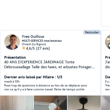
Particulier
Yves Guilloux
MULTI-SERVICES inter/exterieur
Orvault (Le Bignon)
4,6/5
(27 avis)
Présentation
Pr
40 ANS D'EXPERIENCE JARDINAGE Tonte
J'a
Débroussaillage Taille des haies, et arbustes Potager
dis
Arrosage Démoussage Désherbage. Création de
pl
pelouse NETTOYAGE Piscine terrasse Voiture Vélo
Dernier avis laissé par Hilaire : 1/5
jardi
Der
PETITS TRAVAUX - Percements dans le
ét
mardi à 10h
Il 
Pose trop de questions à distance au lieu de se déplacer pour
Trè
béton,decapage peinture AV 1 Juillet 1997, merci de
qua
voir ce qu'il y a à faire comme travail. Perte de temps unitile
rec
fournir le DTA (Dossier technique amiante ) -
d’a
Détecteurs de fumée Obligatoire dp 2015 - Poses de
cadres ou tringles à rideaux, étc. - Réalisation de petit
projet ( cache vue, petite maçonnerie etc -Chgt