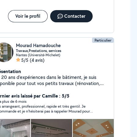
Voir le profil
Contacter
Particulier
Mourad Hamadouche
Travaux,Prestations, services
Nantes (Université-Michelet)
5/5
(4 avis)
ésentation
i 20 ans d'expériences dans le bâtiment, je suis
ponible pour tout vos petits travaux (rénovation,
aco, peinture, plomberie, montage des meubles,
nage, pose des luminaires, tringles, fixation des
nier avis laissé par Camille : 5/5
agères. ) J'accorde une grande importance à la
y a plus de 6 mois
s arrangeant, professionnel, rapide et très gentil. Je
lité du travail.
ommande et je n’hésiterai pas à rappeler Mourad pour
utres petits travaux.