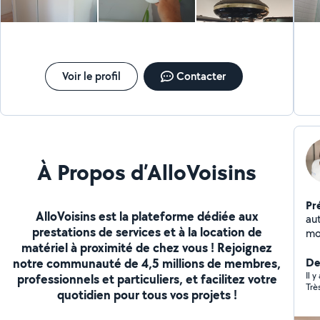
Toiture de cabane de jardin -Brise vue - Montages de
meubles, table lourde piscine hors sol,pergolas étc -
Petit terrassement PETITS DÉPANNAGES Électrique
Téléphonique Électroménager Plomberie Voiture Vélo
LIVRAISONS Des courses et autres DÉMÉNAGEMENTS
Petit volume Petite distance Si je vous mets un J'AIME
Voir le profil
Contacter
sur votre demande, cela signifie que je vous propose
mes services. Déplacement, éssence, évacustion des
déchets,nettoyage(OFFERTS) PAYEMENT CESU
accepté pour avoir 50% de réductions d'impôts.
À Propos d’AlloVoisins
Pr
AlloVoisins est la plateforme dédiée aux
au
prestations de services et à la location de
mo
matériel à proximité de chez vous ! Rejoignez
pe
notre communauté de 4,5 millions de membres,
sat
De
Il 
professionnels et particuliers, et facilitez votre
Trè
quotidien pour tous vos projets !