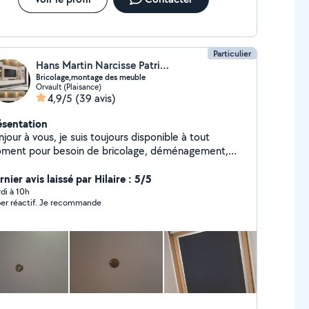
Particulier
Hans Martin Narcisse Patrick Mikano Mouko
Bricolage,montage des meuble
Orvault (Plaisance)
4,9/5
(39 avis)
ésentation
 suis toujours disponible à tout
ent pour besoin de bricolage, déménagement,
montage des meubles. Merci! Hans à votre service.
nier avis laissé par Hilaire : 5/5
di à 10h
er réactif. Je recommande