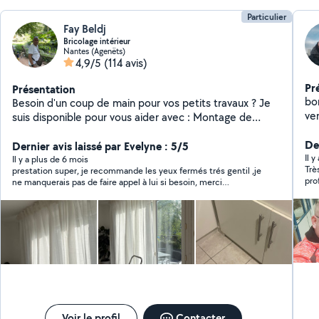
Particulier
Fay Beldj
Bricolage intérieur
Nantes (Agenëts)
4,9/5
(114 avis)
Pr
Présentation
bonjour , je suis
Besoin d'un coup de main pour vos petits travaux ? Je
ven
suis disponible pour vous aider avec : Montage de
mon
meubles Accrochage de cadres, étagères et
éle
Der
portemanteaux Pose et recherche de luminaires
Dernier avis laissé par Evelyne : 5/5
so
Il y
Changement de prises et petits dépannages
Il y a plus de 6 mois
Trè
prestation super, je recommande les yeux fermés trés gentil ,je
car
électriques Peinture et retouches murales Rebouchage
pro
ne manquerais pas de faire appel à lui si besoin, merci
de trous et finitions propres Travail soigné Réactif Prix
con
beaucoup Fay
abordables Contactez-moi, je serai ravi de vous aider à
app
sim
embellir et simplifier votre intérieur !
Voir le profil
Contacter