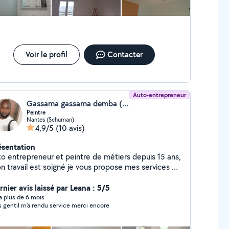
Voir le profil
Contacter
Auto-entrepreneur
Gassama gassama demba (gassama peinture)
Peintre
Nantes (Schuman)
4,9/5
(10 avis)
ésentation
to entrepreneur et peintre de métiers depuis 15 ans,
n travail est soigné je vous propose mes services de
intre avec beaucoup de qualités et pour la
isfaction des clients,
rnier avis laissé par Leana : 5/5
y a plus de 6 mois
s gentil m'a rendu service merci encore