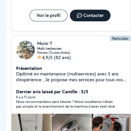
Voir le profil
Contacter
Particulier
Monir T
Multi technicien
Nantes (Toutes-Aides)
4,9/5
(82 avis)
Présentation
Diplômé en maintenance (multiservices) avec 5 ans
d'expérience , Je propose mes services pour tous vos
besoins en électricité,froid, plomberie, peinture et
dépannage d'électroménager.
Dernier avis laissé par Camille : 5/5
Il y a 11 jours
Nous recommandons sans hésiter ! Notre installation n'était
pas simple et le branchement de la machine à laver s'est révélé
plus compliqué que prévu. Il a pris le temps de trouver la
meilleure solution, en faisant même deux allers-retours chez
Castorama pour avoir les bonnes pièces. Très ponctuel,
efficace, professionnel et vraiment sympathique. Le travail est
soigné et tout fonctionne parfaitement. C'est rassurant de