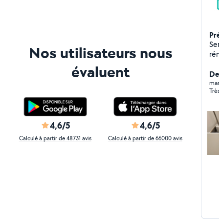
Pr
Se
Nos utilisateurs nous
rénovation V
si
évaluent
Techfusion,f
De
ent
mar
Trè
vot
4,6/5
4,6/5
Calculé à partir de 48731 avis
Calculé à partir de 66000 avis