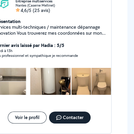
Entreprise multiservices
Nantes (Caserne Mellinet)
4,6/5
(25 avis)
ésentation
rvices multi-techniques / maintenance dépannage
ous trouverez mes coordonnées sur mon
te Internet au cas où je ne peux pas vous répondre:
r O6 95 98 65 2O - électricité - plomberie -
rnier avis laissé par Hadia : 5/5
retien de piscine - Installation de caméra Réservez
di à 13h
s professionnel et sympathique je recommande
re intervention en quelques clics ! Site : techfusion,fr
Voir le profil
Contacter