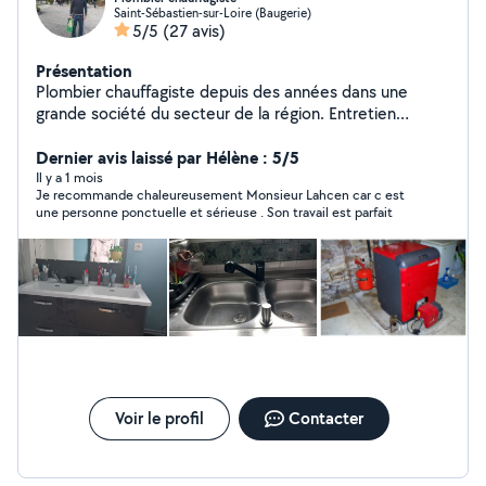
Saint-Sébastien-sur-Loire (Baugerie)
5/5
(27 avis)
Présentation
Plombier chauffagiste depuis des années dans une
grande société du secteur de la région. Entretien
chaudière fioul et ramonages, dépannage:
remplacement des pièces, comme vase d'expansion,
Dernier avis laissé par Hélène : 5/5
circulateur,groupe de sécurité...Travaux de plomberie :
Il y a 1 mois
Je recommande chaleureusement Monsieur Lahcen car c est
instalation dauche à l'italienne, meuble double
une personne ponctuelle et sérieuse . Son travail est parfait
vasques...débouchage, remplacement
ballon...installation dépannage et rénovation. Petit
travaux maçonnerie. Je vous dépanne même le week-
end. Des tarifs abordable et j'arrange mes clients.
Personne Qualifier et sérieux. Au plaisir de travailler avec
vous. N'hésitez pas à me contacter.
Voir le profil
Contacter