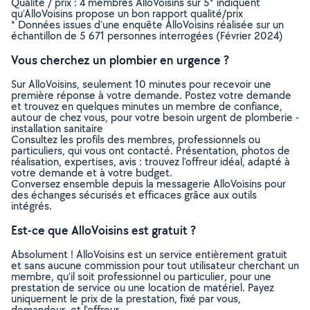
Qualité / prix : 4 membres AlloVoisins sur 5* indiquent
qu’AlloVoisins propose un bon rapport qualité/prix
* Données issues d’une enquête AlloVoisins réalisée sur un
échantillon de 5 671 personnes interrogées (Février 2024)
Vous cherchez un plombier en urgence ?
Sur AlloVoisins, seulement 10 minutes pour recevoir une
première réponse à votre demande. Postez votre demande
et trouvez en quelques minutes un membre de confiance,
autour de chez vous, pour votre besoin urgent de plomberie -
installation sanitaire
Consultez les profils des membres, professionnels ou
particuliers, qui vous ont contacté. Présentation, photos de
réalisation, expertises, avis : trouvez l'offreur idéal, adapté à
votre demande et à votre budget.
Conversez ensemble depuis la messagerie AlloVoisins pour
des échanges sécurisés et efficaces grâce aux outils
intégrés.
Est-ce que AlloVoisins est gratuit ?
Absolument ! AlloVoisins est un service entièrement gratuit
et sans aucune commission pour tout utilisateur cherchant un
membre, qu’il soit professionnel ou particulier, pour une
prestation de service ou une location de matériel. Payez
uniquement le prix de la prestation, fixé par vous,
demandeur, et l’offreur.