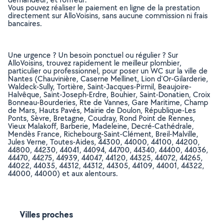
Vous pouvez réaliser le paiement en ligne de la prestation
directement sur AlloVoisins, sans aucune commission ni frais
bancaires.
Une urgence ? Un besoin ponctuel ou régulier ? Sur
AlloVoisins, trouvez rapidement le meilleur plombier,
particulier ou professionnel, pour poser un WC sur la ville de
Nantes (Chauvinière, Caserne Mellinet, Lion d'Or-Gilarderie,
Waldeck-Sully, Tortière, Saint-Jacques-Pirmil, Beaujoire-
Halvêque, Saint-Joseph-Erdre, Bouhier, Saint-Donatien, Croix
Bonneau-Bourderies, Rte de Vannes, Gare Maritime, Champ
de Mars, Hauts Pavés, Mairie de Doulon, République-Les
Ponts, Sèvre, Bretagne, Coudray, Rond Point de Rennes,
Vieux Malakoff, Barberie, Madeleine, Decré-Cathédrale,
Mendès France, Richebourg-Saint-Clément, Breil-Malville,
Jules Verne, Toutes-Aides, 44300, 44000, 44100, 44200,
44800, 44230, 44041, 44094, 44700, 44340, 44400, 44036,
44470, 44275, 44939, 44047, 44120, 44325, 44072, 44265,
44022, 44035, 44312, 44312, 44305, 44109, 44001, 44322,
44000, 44000) et aux alentours.
Villes proches