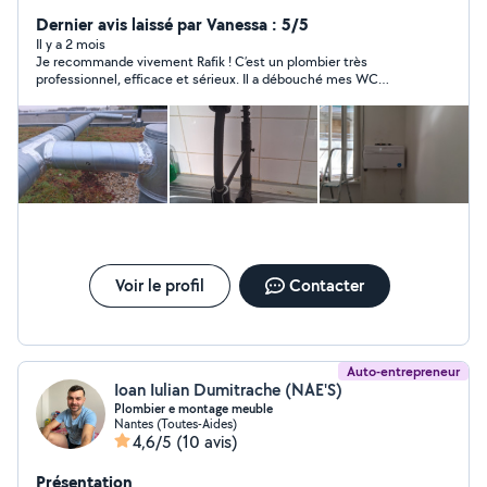
débouchage, installation sanitaire. Intervention rapide et
soigné!
Dernier avis laissé par Vanessa : 5/5
Il y a 2 mois
Je recommande vivement Rafik ! C’est un plombier très
professionnel, efficace et sérieux. Il a débouché mes WC
rapidement et avec beaucoup de compétence. J’ai
particulièrement apprécié son souci du détail : il a pris le temps
de nettoyer après son intervention, ce qui est très appréciable.
En plus d’être professionnel, Rafik est compréhensif,
sympathique et très arrangeant. Un service de grande qualité
du début à la fin. Je le recommande sans hésitation à 100 % !
Voir le profil
Contacter
Auto-entrepreneur
Ioan Iulian Dumitrache (NAE'S)
Plombier e montage meuble
Nantes (Toutes-Aides)
4,6/5
(10 avis)
Présentation