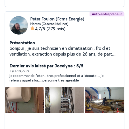
pouvez m'envoyer un msg SMS . Mounir. Bien
cordialement.
Auto-entrepreneur
Peter Foulon (Fcms Energie)
Nantes (Caserne Mellinet)
4,7/5
(279 avis)
Présentation
bonjour , je suis technicien en climatisation , froid et
ventilation, extraction depuis plus de 26 ans, de part
mon activité , je pratique aussi la plomberie, l électricité,
et le chauffage, je suis bricoleur dans toutes sortes de
Dernier avis laissé par Jocelyne : 5/5
domaines. n'hésitez pas à me demander :), car je suis un
Il y a 18 jours
je recommande Peter... tres professionnel et a l'écoute.... je
bon conseiller aussi.
referais appel a lui.....personne tres agreable