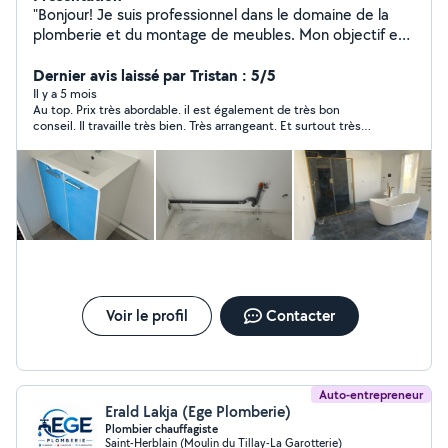
"Bonjour! Je suis professionnel dans le domaine de la
plomberie et du montage de meubles. Mon objectif est
de vous offrir un service de qualité, adapté à vos
besoins. N'hésitez pas à me contacter pour toute
Dernier avis laissé par Tristan : 5/5
demande ou question. Merci et à bientôt!"
Il y a 5 mois
Au top. Prix très abordable. il est également de très bon
conseil. Il travaille très bien. Très arrangeant. Et surtout très
rapide pour intervenir.
Voir le profil
Contacter
Auto-entrepreneur
Erald Lakja (Ege Plomberie)
Plombier chauffagiste
Saint-Herblain (Moulin du Tillay-La Garotterie)