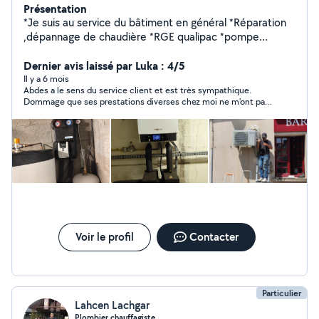
Présentation
*Je suis au service du bâtiment en général *Réparation
,dépannage de chaudière *RGE qualipac *pompe
chaleur clim,et régulation, *Plomberie en général *
Travaux d' électricité,avec dépannage *Installation VMC
Dernier avis laissé par Luka : 4/5
.. *Habilitation électrique *Habilitation manip gaz
Il y a 6 mois
Abdes a le sens du service client et est très sympathique.
frigorigène *Habilitation qualigaz Ainsi frigoriste,chambre
Dommage que ses prestations diverses chez moi ne m'ont pas
froid et domotique
toutes donné entière satisfaction. Il est parti en laissant les
WC légèrement bancal, les boutons de chasse d'eau inversés,
le robinet de chasse d'eau qui fuit, la pièce non nettoyée et
l'entretien annuel du chauffe eau a été facturé alors qu'il ne
fonctionne pas mieux. Je le recommande pour sa gentillesse
et ses qualités d'expert chauffagiste et ses prix compétitifs.
Voir le profil
Contacter
Particulier
Lahcen Lachgar
Plombier chauffagiste