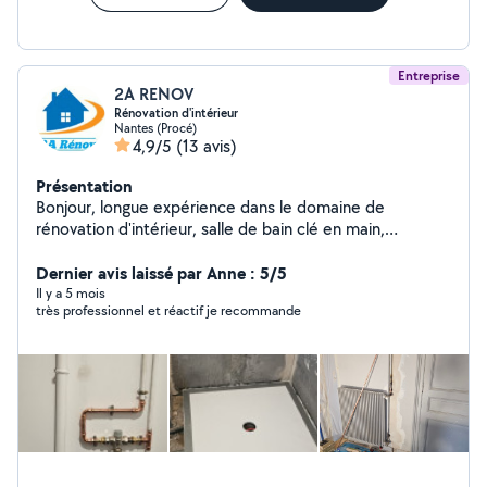
Entreprise
2A RENOV
Rénovation d'intérieur
Nantes (Procé)
4,9/5
(13 avis)
Présentation
Bonjour, longue expérience dans le domaine de
rénovation d'intérieur, salle de bain clé en main,
plâtrerie, peinture, plomberie, cuisine aménagée..., je
propose mes services pour réaliser vos projets,
Dernier avis laissé par Anne : 5/5
Il y a 5 mois
très professionnel et réactif je recommande