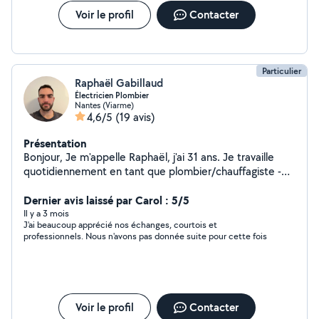
Voir le profil
Contacter
Particulier
Raphaël Gabillaud
Électricien Plombier
Nantes (Viarme)
4,6/5
(19 avis)
Présentation
Bonjour, Je m'appelle Raphaël, j'ai 31 ans. Je travaille
quotidiennement en tant que plombier/chauffagiste -
électricien depuis plusieurs années. Diplômé d'un CAP
Monteur en Installation Thermique et d'un CAP
Dernier avis laissé par Carol : 5/5
Électricien, je peux vous aider en plomberie/chauffage :
Il y a 3 mois
J'ai beaucoup apprécié nos échanges, courtois et
- changement de ballon d'eau chaude - tirage de tuyaux
professionnels. Nous n'avons pas donnée suite pour cette fois
- création d'alimentation - recherche de fuites -
pose/dépose de radiateurs - pose/dépose de robinets,
colonne de douche, mitigeur thermostatique, - pose de
meuble de cuisine/salle de bain Et je peux aussi vous
aider en électricité : - création d'alimentation - tirage de
Voir le profil
Contacter
câble - recherche de panne - changement de luminaire -