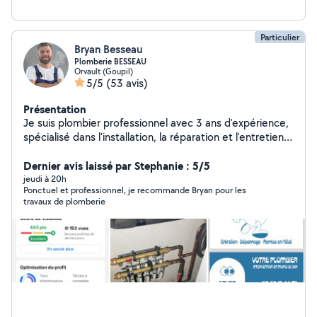
Particulier
Bryan Besseau
Plomberie BESSEAU
Orvault (Goupil)
5/5
(53 avis)
Présentation
Je suis plombier professionnel avec 3 ans d'expérience,
spécialisé dans l'installation, la réparation et l'entretien
de tous types de systèmes de plomberie. J'interviens
rapidement et propose des solutions adaptées à vos
Dernier avis laissé par Stephanie : 5/5
besoins, qu'il s'agisse de petites réparations, de
jeudi à 20h
Ponctuel et professionnel, je recommande Bryan pour les
rénovations ou d'installations neuves ou de dépannage
travaux de plomberie
urgent N'hésitez pas à me contacter pour un service
fiable et de qualité. N'hésitez pas à me contacter par
téléphone directement.