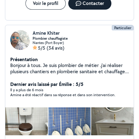
Voir le profil
Contacter
Particulier
Amine Khiter
Plombier chauffagiste
Nantes (Port Boyer)
5/5
(34 avis)
Présentation
Bonjour à tous. Je suis plombier de métier .j'ai réaliser
plusieurs chantiers en plomberie sanitaire et chauffage,
j'effectue le remplacement de ballon d'eau chaude,tout
type du WC lavabo bac a douche baignoire cuisine ....du
Dernier avis laissé par Émilie : 5/5
dépannage si vous avez besoin de mes services je serai
Il y a plus de 6 mois
Amine a été réactif dans sa réponse et dans son intervention.
là .