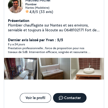
Mathieu Michel
Plombier
Nantes (Madeleine)
4,8/5
(33 avis)
Présentation
Plombier chauffagiste sur Nantes et ses environs,
serviable et toujours à l'écoute au O648102171 Fort de
plusieurs années d'expériences, j'interviens pour tous
vos travaux en plomberie, dépannage, installation ou
Dernier avis laissé par Yvan : 5/5
entretien. J'aime le travail bien fait et le contact humain
Il y a 24 jours
Prestation professionnelle ; force de proposition pour nos
alors n'hésitez pas à me contacter pour échanger sur
travaux de SdB. Intervention efficace, soignée et rassurante.
votre besoin car je suis là pour vous accompagner.
Artisan que je recommande !
Intervention rapide, sérieuse et toujours avec le sourire.
Votre confort est ma priorité !
Voir le profil
Contacter