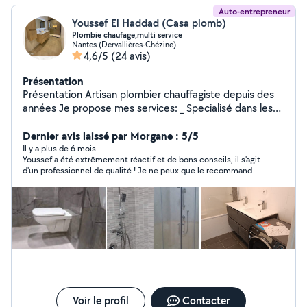
Auto-entrepreneur
Youssef El Haddad (Casa plomb)
Plombie chaufage,multi service
Nantes (Dervallières-Chézine)
4,6/5
(24 avis)
Présentation
Présentation Artisan plombier chauffagiste depuis des
années Je propose mes services: _ Specialisé dans les
depannages et les fuites en tout genre _Renovation
salle de bain (avec carlage) _Remplacement appareils
Dernier avis laissé par Morgane : 5/5
sanitaires, chaudière gaz , radiateur,ect..... _Soudeur
Il y a plus de 6 mois
Youssef a été extrêmement réactif et de bons conseils, il s'agit
cuivre et acier -poser pompe à chaleur granul Électricité
d'un professionnel de qualité ! Je ne peux que le recommander
Gaz MULTI SERVICES *Pose meuble cuisine *Pose
(presta: transformation d'une SDB)
parquet (tous les types) *Pose carrelage *Pinture Devis
gratuit
Voir le profil
Contacter