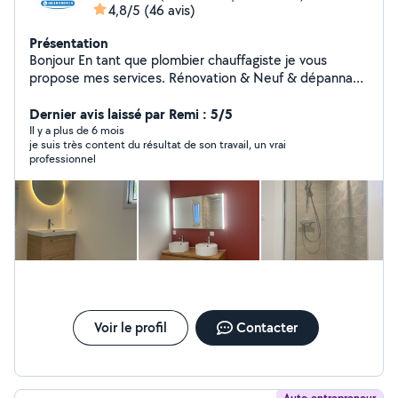
4,8/5
(46 avis)
Présentation
Bonjour En tant que plombier chauffagiste je vous
propose mes services. Rénovation & Neuf & dépannage
Installation ou réparation Wc, paroi de douche, bac à
douche, lavabo, miroir, robinetterie de douche,
Dernier avis laissé par Remi : 5/5
robinetterie lavabo etc. N'hésitez pas à nous contacter
Il y a plus de 6 mois
je suis très content du résultat de son travail, un vrai
professionnel
Voir le profil
Contacter
Auto-entrepreneur