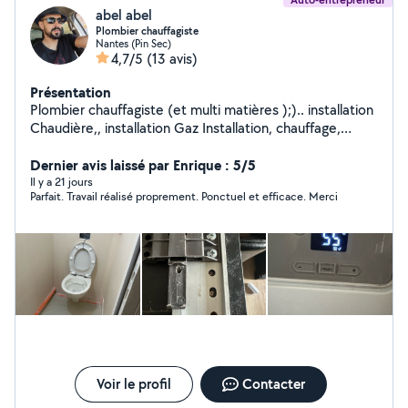
abel abel
Plombier chauffagiste
Nantes (Pin Sec)
4,7/5
(13 avis)
Présentation
Plombier chauffagiste (et multi matières );).. installation
Chaudière,, installation Gaz Installation, chauffage,
installation. Plomberi intérieur extérieur, deux sortes de
Dépannage. recherch de panne chaudière à gaz et
Dernier avis laissé par Enrique : 5/5
entretien annuel. Des embouts chauffage électricité et
Il y a 21 jours
Parfait. Travail réalisé proprement. Ponctuel et efficace. Merci
serrurier, ouverture, sécurisation.
Voir le profil
Contacter