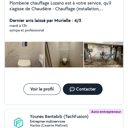
Plomberie chauffage Lozano est à votre service, qu'il
s'agisse de Chaudière - Chauffage (installation,
remplacement), Plomberie (neuf et rénovation),
Installation salle de bains complète, Chauffe-eau,
Dernier avis laissé par Murielle : 4/5
Installation - remplacement radiateurs. Je fais de
mardi à 13h
sympa et professional
travaux de carrelage, plâtrerie, de la peinture, VMC et
bien plus encore . Contactez moi pour discuter de votre
projet et obtenir un devis exact.
Voir le profil
Contacter
Auto-entrepreneur
Younes Bentebib (TechFusion)
Entreprise multiservices
Nantes (Caserne Mellinet)