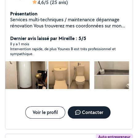
4,6/5
(25 avis)
Présentation
Services multi-techniques / maintenance dépannage
rénovation Vous trouverez mes coordonnées sur mon
site Internet au cas où je ne peux pas vous répondre:
Techfusion,fr O6 95 98 65 2O - électricité - plomberie -
Dernier avis laissé par Mireille : 5/5
entretien de piscine - Installation de caméra Réservez
Il y a 1 mois
Intervention rapide, de plus Younes B est très professionnel et
votre intervention en quelques clics ! Site : techfusion,fr
sympathique.
Voir le profil
Contacter
Auto-entrepreneur