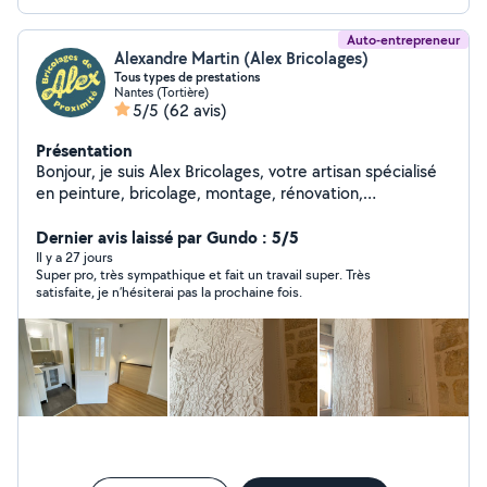
Auto-entrepreneur
Alexandre Martin (Alex Bricolages)
Tous types de prestations
Nantes (Tortière)
5/5
(62 avis)
Présentation
Bonjour, je suis Alex Bricolages, votre artisan spécialisé
en peinture, bricolage, montage, rénovation,
transformations de meubles, poses sur mesures, etc Je
mets mon savoir-faire et mon professionnalisme à votre
Dernier avis laissé par Gundo : 5/5
service. Je comprends que faire appel à un artisan
Il y a 27 jours
Super pro, très sympathique et fait un travail super. Très
puisse susciter des inquiétudes : peur d'un travail bâclé
satisfaite, je n’hésiterai pas la prochaine fois.
ou d'un résultat décevant. C'est pourquoi je m'engage à
traiter chaque projet avec sérieux et transparence,
comme si je travaillais dans mon propre chez moi. Mon
objectif est de vous offrir un service de qualité, adapté
à vos besoins et à votre budget. Ensemble, discutons
de vos envies, afin que je vous accompagne à chaque
étape, du conseil jusqu'à la réalisation finale. Contactez-
moi pour discuter de votre projet et obtenir un devis
gratuit et personnalisé.