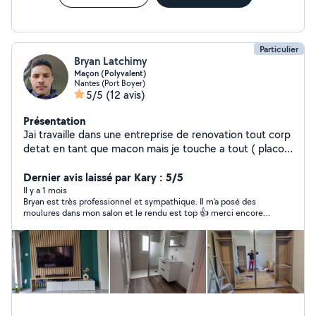
Particulier
Bryan Latchimy
Maçon (Polyvalent)
Nantes (Port Boyer)
5/5
(12 avis)
Présentation
Jai travaille dans une entreprise de renovation tout corp
detat en tant que macon mais je touche a tout ( placo,
isolant, meuble ... ). Aujourdhui macon Disponible plus
en week end
Dernier avis laissé par Kary : 5/5
Il y a 1 mois
Bryan est très professionnel et sympathique. Il m’a posé des
moulures dans mon salon et le rendu est top 👍 merci encore
pour ton travail