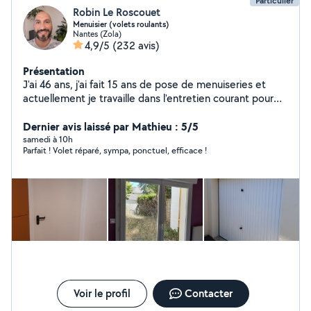
Particulier
Robin Le Roscouet
Menuisier (volets roulants)
Nantes (Zola)
4,9/5
(232 avis)
Présentation
J'ai 46 ans, j'ai fait 15 ans de pose de menuiseries et
actuellement je travaille dans l'entretien courant pour
les bailleurs sociaux. La réparation des volets est
devenu ma spécialité.(Qu'ils soient électriques, à
Dernier avis laissé par Mathieu : 5/5
manivelles ou à sangles) Dans tous les cas je suis très
samedi à 10h
Parfait ! Volet réparé, sympa, ponctuel, efficace !
polyvalent, souriant, sympa et ponctuel.
Voir le profil
Contacter