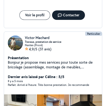
Voir le profil
Contacter
Particulier
Victor Machard
Travaux, prestation de service
Nantes (Procé)
4,9/5
(31 avis)
Présentation
Bonjour je propose mes services pour toute sorte de
bricolage (assemblage, montage de meubles,
réparation de vélo...). Je peux également aider pour
l'installation de prises électriques. Je serai ravi de vous
Dernier avis laissé par Céline : 5/5
aider, hésitez pas a me contacter pour tout
Il y a 5 mois
Parfait. Arrivé à l’heure. Très bonne prestation. Je recommande
renseignements