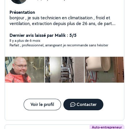
Présentation
bonjour , je suis technicien en climatisation , froid et
ventilation, extraction depuis plus de 26 ans, de part
mon activité , je pratique aussi la plomberie, l électricité,
et le chauffage, je suis bricoleur dans toutes sortes de
Dernier avis laissé par Malik : 5/5
domaines. n'hésitez pas à me demander :), car je suis un
Il y a plus de 6 mois
Parfait , professionnel, arrangeant je recommande sans hésiter
bon conseiller aussi.
Voir le profil
Contacter
Auto-entrepreneur