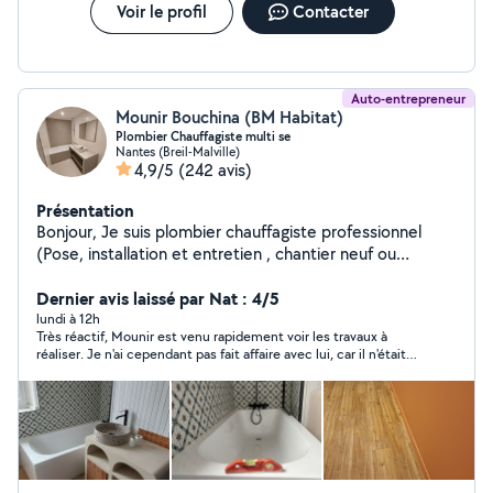
Voir le profil
Contacter
Auto-entrepreneur
Mounir Bouchina (BM Habitat)
Plombier Chauffagiste multi se
Nantes (Breil-Malville)
4,9/5
(242 avis)
Présentation
Bonjour, Je suis plombier chauffagiste professionnel
(Pose, installation et entretien , chantier neuf ou
rénovation ). -Je réalise des salles de bain clefs en main.
Douche italienne . -Pose et remplacement de chauffe
Dernier avis laissé par Nat : 4/5
eau et chaudière et pompe à chaleur. -Je fais des des
lundi à 12h
Très réactif, Mounir est venu rapidement voir les travaux à
installations complètes sanitaires et chauffage dans les
réaliser. Je n'ai cependant pas fait affaire avec lui, car il n'était
maisons neuves ou à rénovés. -Modification de
pas disponible avant début septembre.
Radiateurs, des réseau sanitaires ou chauffage. -
Entretien annuel de chaudière et de chauffe eau. -
Création de tout types de réseau -Débouchage
évacuation pvc et tout éléments sanitaires. recherche
et réparation de tout types de fuites. Remplacement