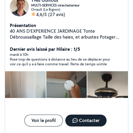
Yves Guilloux
MULTI-SERVICES inter/exterieur
Orvault (Le Bignon)
4,6/5
(27 avis)
Présentation
40 ANS D'EXPERIENCE JARDINAGE Tonte
Débroussaillage Taille des haies, et arbustes Potager
Arrosage Démoussage Désherbage. Création de
pelouse NETTOYAGE Piscine terrasse Voiture Vélo
Dernier avis laissé par Hilaire : 1/5
PETITS TRAVAUX - Percements dans le béton,decapage
mardi à 10h
Pose trop de questions à distance au lieu de se déplacer pour
peinture AV 1 Juillet 1997, merci de fournir le DTA
voir ce qu'il y a à faire comme travail. Perte de temps unitile
(Dossier technique amiante ) -Détecteurs de fumée
Obligatoire dp 2015 - Poses de cadres ou tringles à
rideaux, étc. - Réalisation de petit projet ( cache vue,
petite maçonnerie etc -Chgt Toiture de cabane de
jardin -Brise vue - Montages de meubles, table lourde
piscine hors sol,pergolas étc - Petit terrassement
PETITS DÉPANNAGES Électrique Téléphonique
Électroménager Plomberie Voiture Vélo LIVRAISONS
Des courses et autres DÉMÉNAGEMENTS Petit volume
Petite distance Si je vous mets un J'AIME sur votre
Voir le profil
Contacter
demande, cela signifie que je vous propose mes
services. Déplacement, éssence, évacustion des