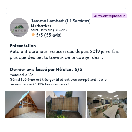
Auto-entrepreneur
Jerome Lambert (LJ Services)
Multiservices
Saint-Herblain (Le Golf)
5/5
(55 avis)
Présentation
Auto entrepreneur multiservices depuis 2019 je ne fais
plus que des petits travaux de bricolage, des
dépannages de volets roulants, montages de meubles,
etc...
Dernier avis laissé par Héloïse : 5/5
mercredi à 18h
Génial ! Jérôme est très gentil et est très compétent ! Je le
recommande à 100% Encore merci !