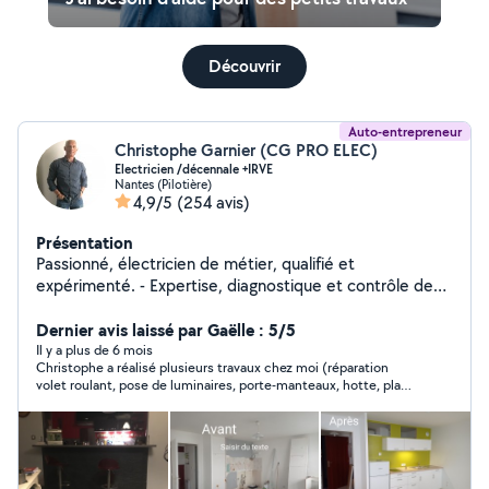
Découvrir
Auto-entrepreneur
Christophe Garnier (CG PRO ELEC)
Electricien /décennale +IRVE
Nantes (Pilotière)
4,9/5
(254 avis)
Présentation
Passionné, électricien de métier, qualifié et
expérimenté. - Expertise, diagnostique et contrôle des
installations électriques, - Qualification borne de
recharge IRVE, P1,P2,P3 - Installation de station de
Dernier avis laissé par Gaëlle : 5/5
recharge, - Rénovation générale, tableau de distribution
Il y a plus de 6 mois
Christophe a réalisé plusieurs travaux chez moi (réparation
électrique, chauffage piloté, motorisation de volets
volet roulant, pose de luminaires, porte-manteaux, hotte, plan
roulants, VMC, domotique etc - Dépannage électrique -
de travail). C'est quelqu'un de très sympathique, serviable,
Remise aux normes électrique - Motorisation de portail,
avenant, à l'écoute, ponctuel. Il est expérimenté dans
Autres secteurs Réparation en tout genre, pose
beaucoup de domaines et trouve toujours une solution. Son
travail est propre et bien fait. Je recommande à 200%.
parquet, Lino, montage meuble, terrasse, salle de bain,
cuisine Etc. Travail soigné. N'hésitez pas à prendre