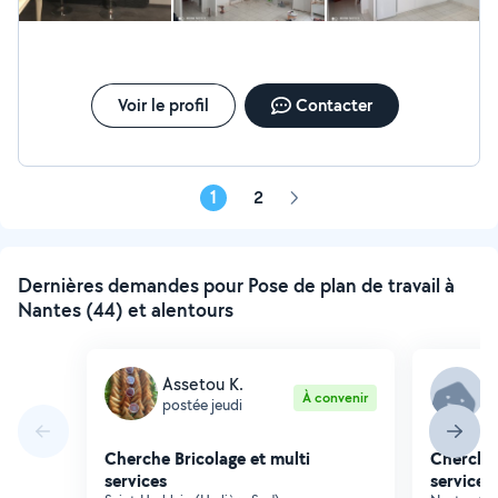
contact pour toutes études de réalisation. PS:
Attention, si vous m'envoyer une demande en privée et
que celle-ci se trouve au delà du périmètre de 50kms, il
m'est impossible de répondre. Il est donc préférable
que vous m'appeliez. Christophe
Voir le profil
Contacter
1
2
Page
suivante
Dernières demandes pour Pose de plan de travail à
Nantes (44) et alentours
Assetou K.
A
À convenir
postée jeudi
p
Cherche Bricolage et multi
Cherche 
services
services