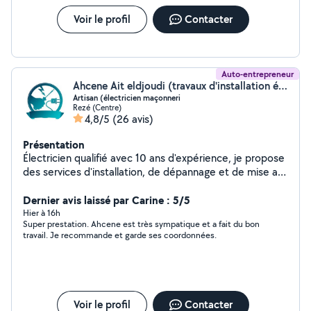
Voir le profil
Contacter
Auto-entrepreneur
Ahcene Ait eldjoudi (travaux d'installation électrique tous les locaux)
Artisan (électricien maçonneri
Rezé (Centre)
4,8/5
(26 avis)
Présentation
Électricien qualifié avec 10 ans d'expérience, je propose
des services d'installation, de dépannage et de mise aux
normes électriques. je réalise divers bricolages avec
soin ( placo, petite maconnerais, peintures etc.. allant
Dernier avis laissé par Carine : 5/5
de petites réparations à des projets plus complexes.
Hier à 16h
Super prestation. Ahcene est très sympatique et a fait du bon
Contactez-moi pour un devis personnalisé et un service
travail. Je recommande et garde ses coordonnées.
de qualité...
Voir le profil
Contacter