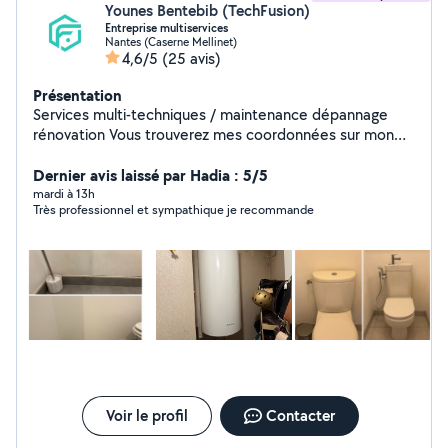
Younes Bentebib (TechFusion)
Entreprise multiservices
Nantes (Caserne Mellinet)
4,6/5
(25 avis)
Présentation
Services multi-techniques / maintenance dépannage
rénovation Vous trouverez mes coordonnées sur mon
site Internet au cas où je ne peux pas vous répondre:
Techfusion,fr O6 95 98 65 2O - électricité - plomberie -
Dernier avis laissé par Hadia : 5/5
entretien de piscine - Installation de caméra Réservez
mardi à 13h
Très professionnel et sympathique je recommande
votre intervention en quelques clics ! Site : techfusion,fr
Voir le profil
Contacter