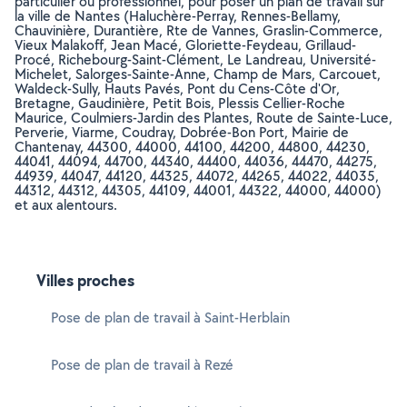
particulier ou professionnel, pour poser un plan de travail sur
la ville de Nantes (Haluchère-Perray, Rennes-Bellamy,
Chauvinière, Durantière, Rte de Vannes, Graslin-Commerce,
Vieux Malakoff, Jean Macé, Gloriette-Feydeau, Grillaud-
Procé, Richebourg-Saint-Clément, Le Landreau, Université-
Michelet, Salorges-Sainte-Anne, Champ de Mars, Carcouet,
Waldeck-Sully, Hauts Pavés, Pont du Cens-Côte d'Or,
Bretagne, Gaudinière, Petit Bois, Plessis Cellier-Roche
Maurice, Coulmiers-Jardin des Plantes, Route de Sainte-Luce,
Perverie, Viarme, Coudray, Dobrée-Bon Port, Mairie de
Chantenay, 44300, 44000, 44100, 44200, 44800, 44230,
44041, 44094, 44700, 44340, 44400, 44036, 44470, 44275,
44939, 44047, 44120, 44325, 44072, 44265, 44022, 44035,
44312, 44312, 44305, 44109, 44001, 44322, 44000, 44000)
et aux alentours.
Villes proches
Pose de plan de travail à Saint-Herblain
Pose de plan de travail à Rezé