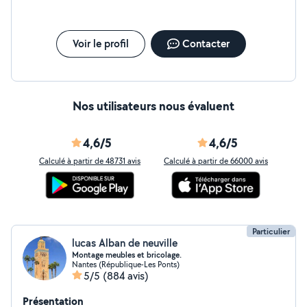
de Radiateurs et Robinetteries. -Je fais la pose des
cuisines. Certifié professionnel du gaz. -Je peux faire un
peu de carrelage. Faïence, électricité et peinture si
besoin. -Le travail seras pro ,rapide sérieux et bien
Voir le profil
Contacter
soigné. Tarif très intéressant. Si je ne réponds pas, vous
pouvez m'envoyer un msg SMS . Mounir. Bien
cordialement.
Nos utilisateurs nous évaluent
4,6/5
4,6/5
Calculé à partir de 48731 avis
Calculé à partir de 66000 avis
Particulier
lucas Alban de neuville
Montage meubles et bricolage.
Nantes (République-Les Ponts)
5/5
(884 avis)
Présentation