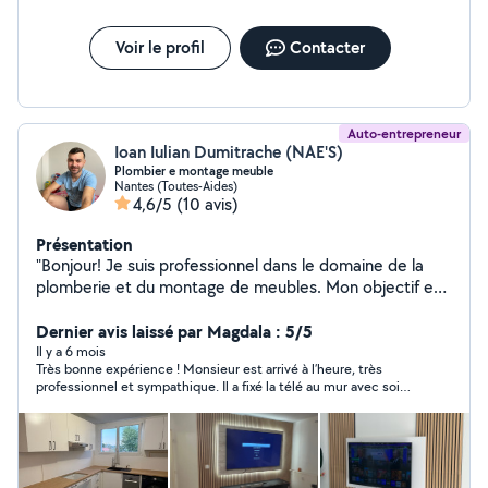
Voir le profil
Contacter
Auto-entrepreneur
Ioan Iulian Dumitrache (NAE'S)
Plombier e montage meuble
Nantes (Toutes-Aides)
4,6/5
(10 avis)
Présentation
"Bonjour! Je suis professionnel dans le domaine de la
plomberie et du montage de meubles. Mon objectif est
de vous offrir un service de qualité, adapté à vos
besoins. N'hésitez pas à me contacter pour toute
Dernier avis laissé par Magdala : 5/5
demande ou question. Merci et à bientôt!"
Il y a 6 mois
Très bonne expérience ! Monsieur est arrivé à l’heure, très
professionnel et sympathique. Il a fixé la télé au mur avec soin.
Il donne de bons conseils liés à l’installation et travaille
sérieusement. Je recommande sans hésiter.