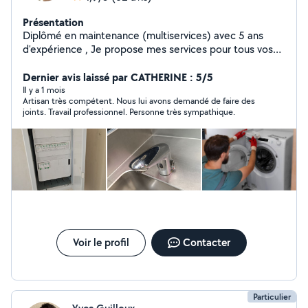
Présentation
Diplômé en maintenance (multiservices) avec 5 ans
d'expérience , Je propose mes services pour tous vos
besoins en électricité,froid, plomberie, peinture et
dépannage d'électroménager.
Dernier avis laissé par CATHERINE : 5/5
Il y a 1 mois
Artisan très compétent. Nous lui avons demandé de faire des
joints. Travail professionnel. Personne très sympathique.
Voir le profil
Contacter
Particulier