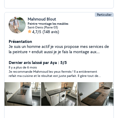
Particulier
Mahmoud Blout
Peintre +montage les meubles
Saint-Denis (Plaine 03)
4,7/5
(148 avis)
Présentation
Je suis un homme actif je vous propose mes services de
la peinture + enduit aussi je je fais la montage aux
meubles en kit aussi je veux proposer mes expériences
pour lui poser le carrelage et aussi parquet. N'hésitez
Dernier avis laissé par Aya : 5/5
pas à me contacter.
Il y a plus de 6 mois
Je recommande Mahmoud les yeux fermés ! Il a entièrement
refait ma cuisine et le résultat est juste parfait. Il gère tout de
A à Z : peinture, carrelage, montage de meubles, finitions…
tout est nickel. En plus, il travaille vite et proprement, toujours
avec le bon outil sous la main — on voit tout de suite que c’est
quelqu’un d’expérimenté et bien équipé. J’ai énormément
apprécié son sérieux, son professionnalisme et surtout sa
réactivité. Il ne perd pas de temps, avance efficacement, et
malgré la rapidité, tout est fait avec soin et précision. Le rendu
final dépasse mes attentes, ma cuisine est superbe et
parfaitement fonctionnelle. Mahmoud est aussi quelqu’un de
très gentil, ponctuel et respectueux, toujours à l’écoute des