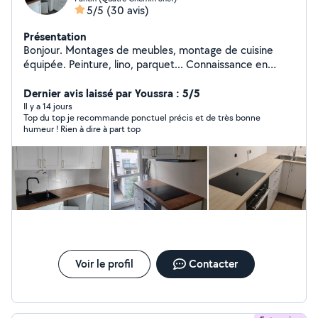
5/5
(30 avis)
Présentation
Bonjour. Montages de meubles, montage de cuisine
équipée. Peinture, lino, parquet... Connaissance en
plomberie et électricité. Sérieux, ponctuelle, minutieux,
soigneux...
Dernier avis laissé par Youssra : 5/5
Il y a 14 jours
Top du top je recommande ponctuel précis et de très bonne
humeur ! Rien à dire à part top
Voir le profil
Contacter