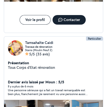
Autres compétences : restauration à domicile (pour des
repas familiaux ou des occasions spéciales. Ma
spécialité : la tchoutchouka !), serveur, gardes
d'animaux. En résumé, je suis une personne polyvalente,
prête à apporter mon aide dans divers domaines.
Voir le profil
Contacter
N'hésitez pas à me contacter pour discuter de vos
besoins et voir comment je peux vous aider !
Particulier
Tamsahalte Caidi
Travaux de rénovation
Stains (Moulin Neuf 2)
5/5
(35 avis)
Présentation
Tous Corps d'Etat rénovation
Dernier avis laissé par Moun : 5/5
Il y a plus de 6 mois
Une personne sérieuse qui a fait un travail remarquable est
bien plus, franchement j’ai rarement vu une personne aussi
sérieuse, très minutieuse dans sont travail, merci beaucoup