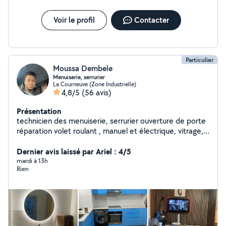
résultat propre, durable et haut de gamme. Qualité
Confiance Excellence
Voir le profil
Contacter
Particulier
Moussa Dembele
Menuiserie, serrurier
La Courneuve (Zone Industrielle)
4,8/5
(56 avis)
Présentation
technicien des menuiserie, serrurier ouverture de porte
réparation volet roulant , manuel et électrique, vitrage,
rideau métallique installateur, Bricoleur montage de
meubles fixation de télé, réparation de volet roulant
Dernier avis laissé par Ariel : 4/5
ouverture des portes, réparation, réparer des fenêtres
mardi à 13h
Rien
ouverture des portes, remplacer les serrures