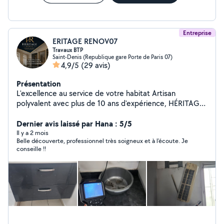
Entreprise
ERITAGE RENOV07
Travaux BTP
Saint-Denis (Republique gare Porte de Paris 07)
4,9/5
(29 avis)
Présentation
L'excellence au service de votre habitat Artisan
polyvalent avec plus de 10 ans d'expérience, HÉRITAGE
RENOV vous accompagne dans tous vos projets de
rénovation, d'aménagement et de dépannage. Nous
Dernier avis laissé par Hana : 5/5
réalisons des prestations de qualité pour particuliers et
Il y a 2 mois
Belle découverte, professionnel très soigneux et à l'écoute. Je
professionnels : Électricité Plomberie Peinture intérieure
conseille !!
et extérieure Carrelage & revêtements Placo
Menuiserie Pose de parquet Maçonnerie Montage de
cuisines Rénovation complète Sérieux, réactifs et à
l'écoute, nous garantissons un travail soigné avec des
finitions de qualité, dans le respect des délais et du
budget. Disponible du lundi au dimanche Dépannage
possible en soirée et de nuit Accompagnement pour
l'achat des matériaux Notre objectif : vous offrir un