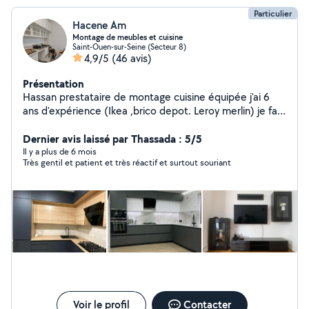
Particulier
Hacene Am
Montage de meubles et cuisine
Saint-Ouen-sur-Seine (Secteur 8)
4,9/5
(46 avis)
Présentation
Hassan prestataire de montage cuisine équipée j'ai 6
ans d'expérience (Ikea ,brico depot. Leroy merlin) je fait
le montage de tout type de meubles armoire porte
coulissante, canapé convertible , dressing ikea pax,
Dernier avis laissé par Thassada : 5/5
fixation télé, tringle rideaux, disponible 7/7 je suis à
Il y a plus de 6 mois
Très gentil et patient et très réactif et surtout souriant
votre service contacter moi par téléphone svp .
Voir le profil
Contacter