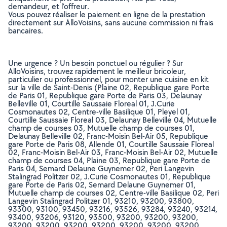
demandeur, et l’offreur.
Vous pouvez réaliser le paiement en ligne de la prestation
directement sur AlloVoisins, sans aucune commission ni frais
bancaires.
Une urgence ? Un besoin ponctuel ou régulier ? Sur
AlloVoisins, trouvez rapidement le meilleur bricoleur,
particulier ou professionnel, pour monter une cuisine en kit
sur la ville de Saint-Denis (Plaine 02, Republique gare Porte
de Paris 01, Republique gare Porte de Paris 03, Delaunay
Belleville 01, Courtille Saussaie Floreal 01, J.Curie
Cosmonautes 02, Centre-ville Basilique 01, Pleyel 01,
Courtille Saussaie Floreal 03, Delaunay Belleville 04, Mutuelle
champ de courses 03, Mutuelle champ de courses 01,
Delaunay Belleville 02, Franc-Moisin Bel-Air 05, Republique
gare Porte de Paris 08, Allende 01, Courtille Saussaie Floreal
02, Franc-Moisin Bel-Air 03, Franc-Moisin Bel-Air 02, Mutuelle
champ de courses 04, Plaine 03, Republique gare Porte de
Paris 04, Semard Delaune Guynemer 02, Peri Langevin
Stalingrad Politzer 02, J.Curie Cosmonautes 01, Republique
gare Porte de Paris 02, Semard Delaune Guynemer 01,
Mutuelle champ de courses 02, Centre-ville Basilique 02, Peri
Langevin Stalingrad Politzer 01, 93210, 93200, 93800,
93300, 93100, 93450, 93216, 93526, 93284, 93240, 93214,
93400, 93206, 93120, 93500, 93200, 93200, 93200,
93200, 93200, 93200, 93200, 93200, 93200, 93200,