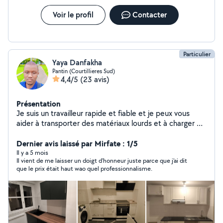
Voir le profil
Contacter
Particulier
Yaya Danfakha
Pantin (Courtillieres Sud)
4,4/5
(23 avis)
Présentation
Je suis un travailleur rapide et fiable et je peux vous
aider à transporter des matériaux lourds et à charger et
décharger des camions. Je suis disponible pour vous et
à votre service à tout moment. N'hésitez pas à me
Dernier avis laissé par Mirfate : 1/5
contacter et je répondrai immédiatement à votre
Il y a 5 mois
Il vient de me laisser un doigt d’honneur juste parce que j’ai dit
demande. Passe une bonne journée.
que le prix était haut wao quel professionnalisme.