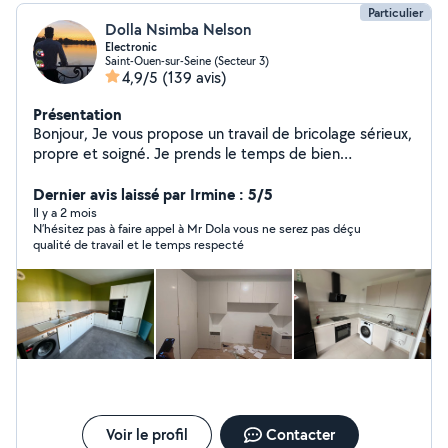
Particulier
Dolla Nsimba Nelson
Electronic
Saint-Ouen-sur-Seine (Secteur 3)
4,9/5
(139 avis)
Présentation
Bonjour, Je vous propose un travail de bricolage sérieux,
propre et soigné. Je prends le temps de bien
comprendre vos besoins afin de vous garantir un
résultat de qualité et durable. Je respecte les délais, les
Dernier avis laissé par Irmine : 5/5
finitions et je travaille avec professionnalisme pour que
Il y a 2 mois
N’hésitez pas à faire appel à Mr Dola vous ne serez pas déçu
vous soyez totalement satisfait. N'hésitez pas à me
qualité de travail et le temps respecté
contacter, je serai ravi de réaliser vos projets
Voir le profil
Contacter