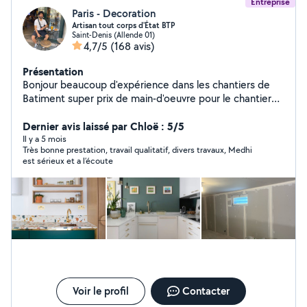
Entreprise
Paris - Decoration
Artisan tout corps d'État BTP
Saint-Denis (Allende 01)
4,7/5
(168 avis)
Présentation
Bonjour beaucoup d'expérience dans les chantiers de
Batiment super prix de main-d'oeuvre pour le chantier
intérieur -peinture -enduit -parquet -carrelage
-électricité -plomberie -montage de cuisine -décoration
Dernier avis laissé par Chloë : 5/5
- _super qualité de travail très rapide livraison des
Il y a 5 mois
Très bonne prestation, travail qualitatif, divers travaux, Medhi
marchandises gratuite devis gratuite merci mes voisins
est sérieux et a l’écoute
Voir le profil
Contacter