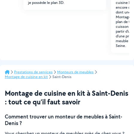
je possède le plan 3D.
cuisine Br
encore dan
dont une co
Montage c
plan de trav
cuisson Fab
partir d'un
d'une prise
meuble évie
Seine.
Prestations de services
Monteurs de meubles
Montage de cuisine en kit
Saint-Denis
Montage de cuisine en kit à Saint-Denis
: tout ce qu’il faut savoir
Comment trouver un monteur de meubles à Saint-
Denis ?
Vous cherchez un monteur de meubles près de chez vous ?