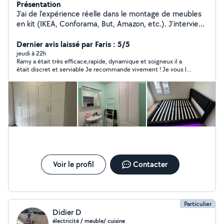
Présentation
J'ai de l'expérience réelle dans le montage de meubles
en kit (IKEA, Conforama, But, Amazon, etc.). J'interviens
sur tous types de meubles : Dressing · Armoire · Lit ·
Meuble TV · Bureau Commode et piscine d'été , vélos
Dernier avis laissé par Faris : 5/5
etc Je viens avec mes propres outils professionnels, je
jeudi à 22h
Ramy a était très efficace,rapide, dynamique et soigneux il a
travaille de façon soignée et propre, et je suis
était discret et serviable Je recommande vivement ! Je vous le
disponible en semaine comme le week-end. Mon
conseille 👍🏽
objectif est simple : vous satisfaire et bâtir ma
réputation sur cette appli. Vous êtes donc entre un de
bonnes mains et motivé à bien faire. N'hésitez pas à me
contacter, je réponds rapidement. »
Voir le profil
Contacter
Particulier
Didier D
électricité / meuble/ cuisine