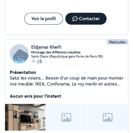
Voir le profil
Contacter
Particulier
Eldjamai Kherfi
Montage des différents meubles
Saint-Denis (Republique gare Porte de Paris 08)
-/5
Présentation
Salut les voisins... Besoin d'un coup de main pour monter
vos meuble: IKEA, Conforama, Le roy merlin et autres
marques...? Je suis là pour ça! Que ce soit un lit, un
commode, une bibliothèque ou toute une cuisine, je
Aucun avis pour l'instant
m'en occupe. Je suis patient, minutieux et je respect
bien la notice. Je me déplace sur paris et alentours avec
ma caisse à outils. Tarifs honnête et travaille propre et
garantie. Contacter moi et on voit ça ensemble avec
des tarifs annoncées. disponible semaine et week end .