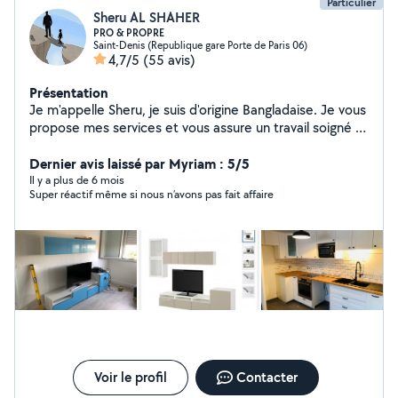
Particulier
Sheru AL SHAHER
PRO & PROPRE
Saint-Denis (Republique gare Porte de Paris 06)
4,7/5
(55 avis)
Présentation
Je m'appelle Sheru, je suis d'origine Bangladaise. Je vous
propose mes services et vous assure un travail soigné et
propre. Tous travaux : carrelage, enduit, ragréage,
peinture, parquet, papier peint, installation baignoire,
Dernier avis laissé par Myriam : 5/5
toilette, meuble en kit, ... Vous pouvez me faire
Il y a plus de 6 mois
Super réactif même si nous n’avons pas fait affaire
confiance. Merci d'avance.
Voir le profil
Contacter