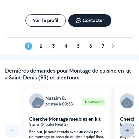
Voir le profil
Contacter
1
2
3
4
5
6
7
Page
suivante
Dernières demandes pour Montage de cuisine en kit
à Saint-Denis (93) et alentours
Nassim B.
M
À convenir
postée à 00:38
p
Cherche Montage meubles en kit
Cherche
Stains (Moulin Neuf 2)
Épinay-sur-
Bonjour, je souhaiterais avoir un devis pour
Bonjour, J
un montage et pose de cuisine équipé ikea,
disponible