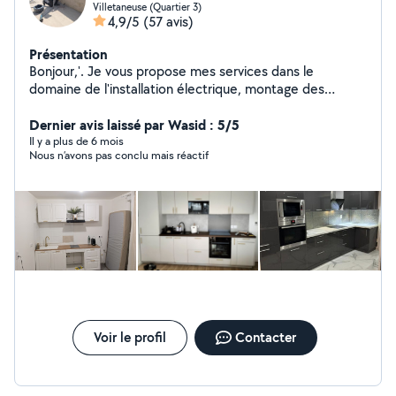
Villetaneuse (Quartier 3)
4,9/5
(57 avis)
Présentation
Bonjour,'. Je vous propose mes services dans le
domaine de l'installation électrique, montage des
meubles, peinture, montage des cuisines modernes et
rénovation du bâtiment ,
Dernier avis laissé par Wasid : 5/5
Il y a plus de 6 mois
Nous n’avons pas conclu mais réactif
Voir le profil
Contacter