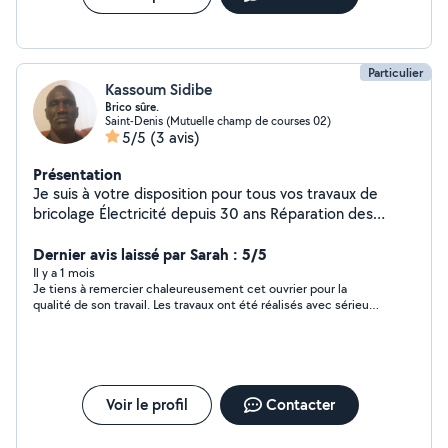
Particulier
Kassoum Sidibe
Brico sûre.
Saint-Denis (Mutuelle champ de courses 02)
5/5
(3 avis)
Présentation
Je suis à votre disposition pour tous vos travaux de
bricolage Électricité depuis 30 ans Réparation des
électro ménagers Plomberie 18 ans d'expériences
Montage des meubles en kit Objectif accomplissement
Dernier avis laissé par Sarah : 5/5
avec beaucoup de satisfactions
Il y a 1 mois
Je tiens à remercier chaleureusement cet ouvrier pour la
qualité de son travail. Les travaux ont été réalisés avec sérieux,
professionnalisme et soin. C’est une personne très gentille,
serviable, ponctuelle et à l’écoute. Je suis très satisfait(e) du
résultat et je le recommande sans hésitation. Merci encore
pour votre excellent travail et votre amabilité.
Voir le profil
Contacter