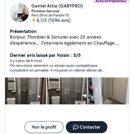
Auto-entrepreneur
Gavriel Attia (GABYPRO)
Plombier-Serrurier
Paris (Pont de Flandre 11)
4,7/5
(1096 avis)
Présentation
Bonjour, Plombier & Serrurier avec 25 années
d'expérience... J'interviens également en Chauffage,
Vitrerie, Électricité & Menuiserie. Compétent, soigné &
rapide... Je me ferai un plaisir de vous rendre service
Dernier avis laissé par Voisin : 5/5
mes chers voisins.... Si vous me contactez directement,
Il y a plus de 6 mois
On rencontre rarement un artisan aussi sympathique,
merci de me laisser vos coordonnées téléphoniques...
compétent et serviable. Il m’a posé un robinet d’évier de
Au plaisir de vous lire... Gaby
marque ( française) d’excellente qualité, n’a pas hésité à aller
rechercher ce modèle qui me convenait exactement alors qu’il
en avait apporté un avec lui. Il s’est chargé de débarrasser le
placard, à tout nettoyé, bref, travail parfait et dans la bonne
humeur ! Aucune hésitation à avoir pour le contacter, en outre
il répond très vite, intervient très rapidement (et n’est pas
avare de son temps !). Merci à lui !
Voir le profil
Contacter