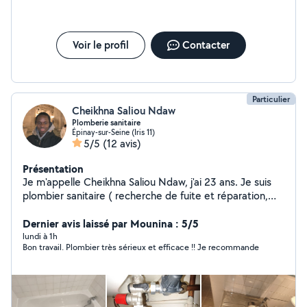
Voir le profil
Contacter
Particulier
Cheikhna Saliou Ndaw
Plomberie sanitaire
Épinay-sur-Seine (Iris 11)
5/5
(12 avis)
Présentation
Je m'appelle Cheikhna Saliou Ndaw, j'ai 23 ans. Je suis
plombier sanitaire ( recherche de fuite et réparation,
dépannage )sérieux, disponible. Disponible à tout
moment.
Dernier avis laissé par Mounina : 5/5
lundi à 1h
Bon travail. Plombier très sérieux et efficace !! Je recommande