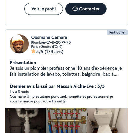
Voir le profil
Contacter
Particulier
Ousmane Camara
Plombier-07-46-20-79-90
Paris (Goutte d'Or 6)
5/5
(178 avis)
Présentation
Je suis un plombier professionnel 10 ans d'expérience je
fais installation de lavabo, toilettes, baignoire, bac à
douche, meuble évier, radiateur, lave-vaisselle, lave
main,chauffe-eau, Montage des meubles ect je suis
Dernier avis laissé par Massah Aïcha-Eve : 5/5
disponible à Paris et alentours de Paris Merci de me
Il y a 3 mois
Ousmane Un prestataire ponctuel, honnête et professionnel je
contacter au 07-46-20-79-90>>
vous remercie pour votre travail 👍