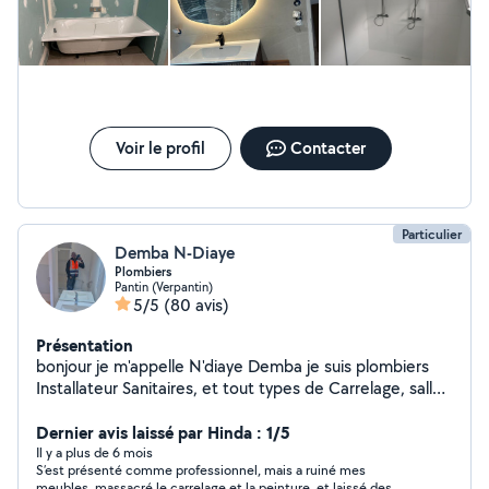
Voir le profil
Contacter
Particulier
Demba N-Diaye
Plombiers
Pantin (Verpantin)
5/5
(80 avis)
Présentation
bonjour je m'appelle N'diaye Demba je suis plombiers
Installateur Sanitaires, et tout types de Carrelage, salles
de bain, cuisines Terrasse, je suis disponible pour toutes
sortes d'activités et a votre services pour résoudre vos
Dernier avis laissé par Hinda : 1/5
problèmes .
Il y a plus de 6 mois
S’est présenté comme professionnel, mais a ruiné mes
meubles, massacré le carrelage et la peinture, et laissé des