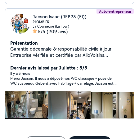
Auto-entrepreneur
Jacson Isaac (JFP23 (EI))
PLOMBIER
La Courneuve (La Tour)
5/5
(209 avis)
Présentation
Garantie décennale & responsabilité civile à jour
Entreprise vérifiée et certifiée par AlloVoisins
Prestations réalisées avec facture Plomberie
Dépannage & rénovation de salle de bain Dépannage
Dernier avis laissé par Juliette : 5/5
rapide : Recherche et réparation de fuites Débouchage
Il y a 3 mois
Merci Jacson. Il nous a déposé nos WC classique + pose de
(furet électrique & haute pression) Remplacement de
WC suspendu Geberit avec habillage + carrelage. Jacson est
WC, robinets et mécanismes de chasse d'eau Pose,
très sérieux et arrangeant, je recommande sans hésiter!
remplacement et entretien de chauffe-eaux électriques
Rénovation de salle de bain : Création ou rénovation
complète Installation de douche à l'italienne, baignoire
et WC suspendu Pose de meubles vasques et
robinetterie Plomberie complète et finitions soignées
Installateur de WC suspendus référencé par Geberit
France. Merci de choisir la bonne catégorie lors de votre
demande privée. Sinon, je ne pourrai pas vous répondre.