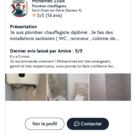
Mohamed ZEBA
Plombier chauffagiste
Saint-Ouen-sur-Seine (Secteur 6)
5/5
(14 avis)
Présentation
Je suis plombier chauffagiste diplômé . Je fais des
installations sanitaires ( WC , receveur , colonne de
douche, meuble vasque et meubles de SDB )
également en chauffage ( soudure cuivre et en acier )
Dernier avis laissé par Amine : 5/5
ainsi que de la peinture etc... Je peux également
Il y a 5 mois
Je recommande vivement ! Mohammed est très arrangeant,
monter des meubles . Je suis disponible après le boulot
gentil et très respectueux, vous pouvez lui faire confiance les
et pendant les weekends . A bientôt
yeux fermés, je suis extrêmement satisfait de l'intervention.
Voir le profil
Contacter