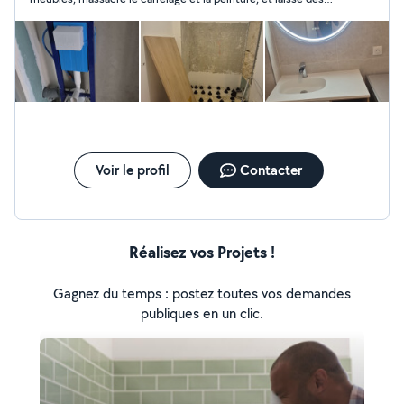
finitions désastreuses en plomberie. A disparu plusieurs jours
et a voulu changer ses prix à la dernière minute. Je suis
étonnée de voir autant de bons avis, car pour moi il est
impossible que ce soit un professionnel vu les dégâts qu’il a
faits. Si vous tenez à vos marchandises et à votre tranquillité,
fuyez. Les photos que vous voyez sont son travail réalisé.
Désolée de ne pas pouvoir en mettre plus, on n’a le droit qu’à
deux photos.
Voir le profil
Contacter
Réalisez vos Projets !
Gagnez du temps : postez toutes vos demandes
publiques en un clic.