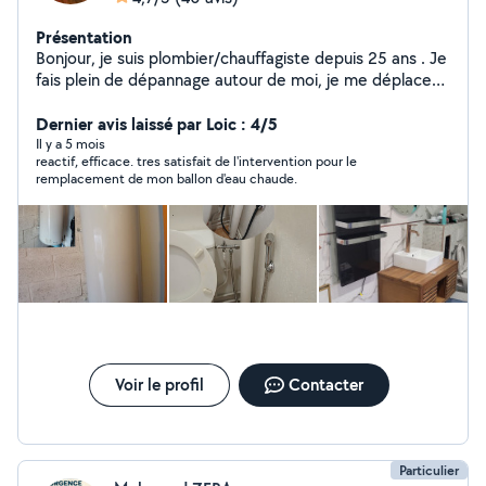
Présentation
Bonjour, je suis plombier/chauffagiste depuis 25 ans . Je
fais plein de dépannage autour de moi, je me déplace
chez la clientèle soit pour établir un devis, soit pour
analyser le problème et réparer en fonction, c'est-à-dire
Dernier avis laissé par Loic : 4/5
tout ce qui touche à la tuyauterie, les wc, les fuites,
Il y a 5 mois
reactif, efficace. tres satisfait de l'intervention pour le
lavabo, robineterie, chaudière, ballon d'eau chaude
remplacement de mon ballon d'eau chaude.
...etc. Egalement dans la vie je suis manuel, je monte
des meubles, répare, bricole,...etc. merci Je me tiens à
votre service et disposition vous pouvez me constate
Voir le profil
Contacter
Particulier