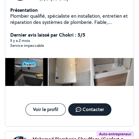
Présentation
Plombier qualifié, spécialiste en installation, entretien et
réparation des systèmes de plomberie. Fiable,
minutieux et réactif, avec un sens du service client et du
travail bien fait.
Dernier avis laissé par Chokri : 5/5
Il y a 2 mois
Service impeccable
Voir le profil
Contacter
Auto-entrepreneur