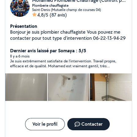
Mohamed Plomberie Chauffage (Confort pro service)
Plomberie chauffagiste
Saint-Denis (Mutuelle champ de courses 04)
4,8/5
(87 avis)
Présentation
Bonjour je suis plombier chauffagiste Vous pouvez me
contacter pour tout type d'intervention 06-22-13-94-29
Dernier avis laissé par Somaya : 5/5
Il y a 6 mois
Je suis extrêmement satisfaite de l’intervention. Travail propre,
efficace et de qualité. Mohamed est vraiment gentil, très
respectueux et expert dans son domaine. Le prix était en plus
très raisonnable. Je recommande vivement !
Voir le profil
Contacter