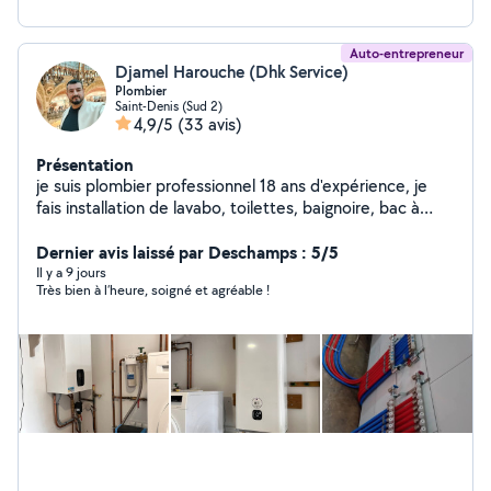
Auto-entrepreneur
Djamel Harouche (Dhk Service)
Plombier
Saint-Denis (Sud 2)
4,9/5
(33 avis)
Présentation
je suis plombier professionnel 18 ans d'expérience, je
fais installation de lavabo, toilettes, baignoire, bac à
douche, meuble évier, radiateur, lave-vaisselle, love
main, chauffe-eau, montage de meuble, exetera.....
Dernier avis laissé par Deschamps : 5/5
_installation chauffage central, installation radiateur
Il y a 9 jours
Très bien à l’heure, soigné et agréable !
chauffage et réparation Merci