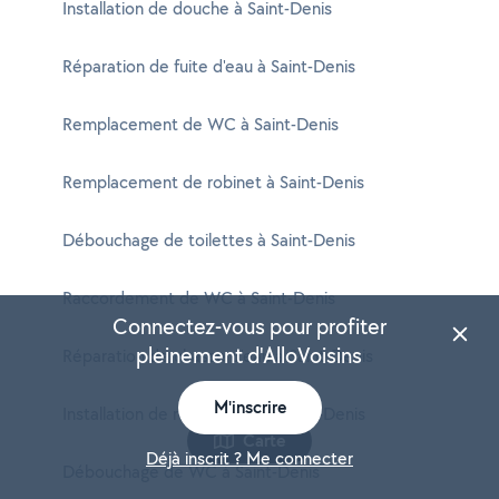
Installation de douche à Saint-Denis
Réparation de fuite d'eau à Saint-Denis
Remplacement de WC à Saint-Denis
Remplacement de robinet à Saint-Denis
Débouchage de toilettes à Saint-Denis
Raccordement de WC à Saint-Denis
Connectez-vous pour profiter
pleinement d'AlloVoisins
Réparation de chasse d'eau à Saint-Denis
M'inscrire
Installation de robinetterie à Saint-Denis
Carte
Déjà inscrit ? Me connecter
Débouchage de WC à Saint-Denis