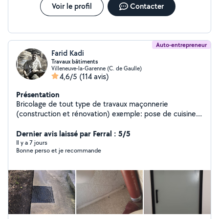
Voir le profil
Contacter
Auto-entrepreneur
Farid Kadi
Travaux bâtiments
Villeneuve-la-Garenne (C. de Gaulle)
4,6/5
(114 avis)
Présentation
Bricolage de tout type de travaux maçonnerie
(construction et rénovation) exemple: pose de cuisine
équipée, montage armoire, montage lit, dressing,
placard, paroi de douche, vasque, tringle, suspension,
Dernier avis laissé par Ferral : 5/5
rénovation de salle de bain, carrelage,pose et
Il y a 7 jours
Bonne perso et je recommande
rénovation de parquet, peinture, pose de briques et
parpaings et pierres etc.....