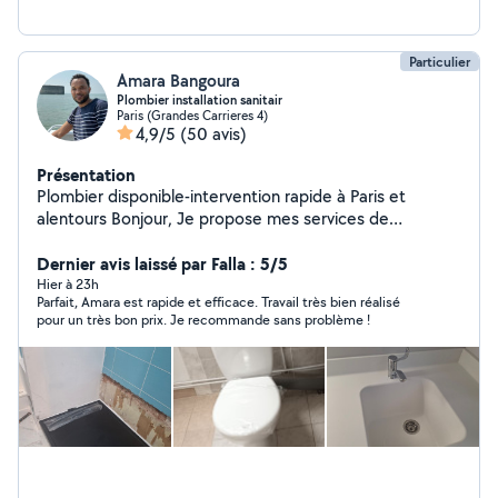
Particulier
Amara Bangoura
Plombier installation sanitair
Paris (Grandes Carrieres 4)
4,9/5
(50 avis)
Présentation
Plombier disponible-intervention rapide à Paris et
alentours Bonjour, Je propose mes services de
plomberie pour vos besoins du quotidien : . Dépannage
et réparation (fuite, robinet,wc etc.) . Petit travaux et
Dernier avis laissé par Falla : 5/5
entretien Je suis basé à Paris et je me déplace
Hier à 23h
Parfait, Amara est rapide et efficace. Travail très bien réalisé
rapidement sur toute la ville et alentours Travail
pour un très bon prix. Je recommande sans problème !
sérieux,soigné confiance. N'hésite pas à me
contacter,je suis disponible pour répondre à vos
demandes et trouver une solution adaptée à vos
besoins. À bientôt Amara