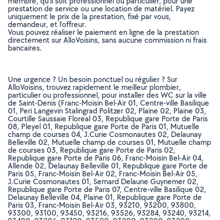
membre, qu’il soit professionnel ou particulier, pour une
prestation de service ou une location de matériel. Payez
uniquement le prix de la prestation, fixé par vous,
demandeur, et l’offreur.
Vous pouvez réaliser le paiement en ligne de la prestation
directement sur AlloVoisins, sans aucune commission ni frais
bancaires.
Une urgence ? Un besoin ponctuel ou régulier ? Sur
AlloVoisins, trouvez rapidement le meilleur plombier,
particulier ou professionnel, pour installer des WC sur la ville
de Saint-Denis (Franc-Moisin Bel-Air 01, Centre-ville Basilique
01, Peri Langevin Stalingrad Politzer 02, Plaine 02, Plaine 03,
Courtille Saussaie Floreal 03, Republique gare Porte de Paris
08, Pleyel 01, Republique gare Porte de Paris 01, Mutuelle
champ de courses 04, J.Curie Cosmonautes 02, Delaunay
Belleville 02, Mutuelle champ de courses 01, Mutuelle champ
de courses 03, Republique gare Porte de Paris 02,
Republique gare Porte de Paris 06, Franc-Moisin Bel-Air 04,
Allende 02, Delaunay Belleville 01, Republique gare Porte de
Paris 05, Franc-Moisin Bel-Air 02, Franc-Moisin Bel-Air 05,
J.Curie Cosmonautes 01, Semard Delaune Guynemer 02,
Republique gare Porte de Paris 07, Centre-ville Basilique 02,
Delaunay Belleville 04, Plaine 01, Republique gare Porte de
Paris 03, Franc-Moisin Bel-Air 03, 93210, 93200, 93800,
93300, 93100, 93450, 93216, 93526, 93284, 93240, 93214,