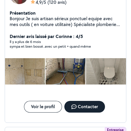
4,9/5
(120 avis)
Présentation
Bonjour Je suis artisan sérieux ponctuel equipe avec
mes outils ( en voiture utilitaire) Spécialiste plomberie
chauffage cuisine SDB avec expérience plus que 14
ans... - Je cherche uniquement les clients qui cherchent
Dernier avis laissé par Corinne : 4/5
la Bonne Qualité de travail
Il y a plus de 6 mois
sympa et bien bossé..avec un petit + quand même
Voir le profil
Contacter
Entreprise