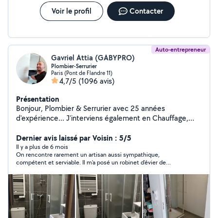
Voir le profil
Contacter
Auto-entrepreneur
Gavriel Attia (GABYPRO)
Plombier-Serrurier
Paris (Pont de Flandre 11)
4,7/5
(1096 avis)
Présentation
Bonjour, Plombier & Serrurier avec 25 années
d'expérience... J'interviens également en Chauffage,
Vitrerie, Électricité & Menuiserie. Compétent, soigné &
rapide... Je me ferai un plaisir de vous rendre service
Dernier avis laissé par Voisin : 5/5
mes chers voisins.... Si vous me contactez directement,
Il y a plus de 6 mois
On rencontre rarement un artisan aussi sympathique,
merci de me laisser vos coordonnées téléphoniques...
compétent et serviable. Il m’a posé un robinet d’évier de
Au plaisir de vous lire... Gaby
marque ( française) d’excellente qualité, n’a pas hésité à aller
rechercher ce modèle qui me convenait exactement alors qu’il
en avait apporté un avec lui. Il s’est chargé de débarrasser le
placard, à tout nettoyé, bref, travail parfait et dans la bonne
humeur ! Aucune hésitation à avoir pour le contacter, en outre
il répond très vite, intervient très rapidement (et n’est pas
avare de son temps !). Merci à lui !