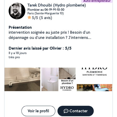
Auto-entrepreneur
Tarek Dhouibi (Hydro plomberie)
Plombier au 06-19-91-10-50
Paris (Sainte-Marguerite 10)
5/5
(5 avis)
Présentation
intervention soignée au juste prix ! Besoin d'un
dépannage ou d'une installation ? J'interviens
rapidement pour tous vos travaux de plomberie, avec
professionnalisme et transparence. Débouchage WC,
Dernier avis laissé par Olivier : 5/5
évier, douche, baignoire Recherche et réparation de
Il y a 18 jours
très pro
fuites Remplacement robinet, mitigeur, siphon Pose et
remplacement WC Installation et entretien chauffe-eau
Réparation chasse d'eau Installation évier, lavabo,
douche Raccordement lave-linge / lave-vaisselle
Création et modification arrivées / évacuations
Intervention rapide Travail propre et soigné Tarifs clairs,
pas de surprise Conseils honnêtes et adaptés
Disponible en semaine et week-end. N'hésitez pas à me
contacter pour un devis rapide
Voir le profil
Contacter