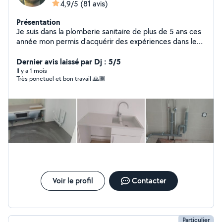
4,9/5
(81 avis)
Présentation
Je suis dans la plomberie sanitaire de plus de 5 ans ces
année mon permis d'acquérir des expériences dans le
bricolage je suis disponible pour vous aider à faire vos
prestations
Dernier avis laissé par Dj : 5/5
Il y a 1 mois
Très ponctuel et bon travail 🙏🏾
Voir le profil
Contacter
Particulier