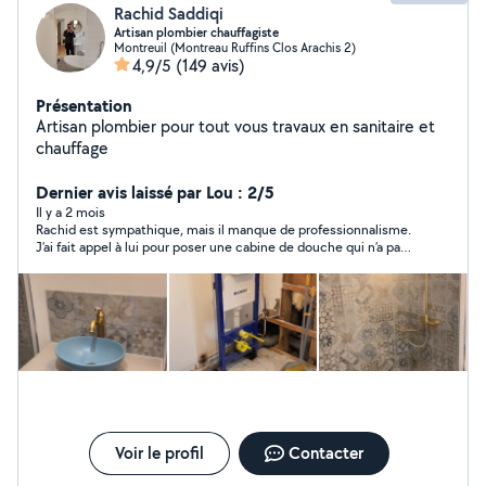
Rachid Saddiqi
Artisan plombier chauffagiste
Montreuil (Montreau Ruffins Clos Arachis 2)
4,9/5
(149 avis)
Présentation
Artisan plombier pour tout vous travaux en sanitaire et
chauffage
Dernier avis laissé par Lou : 2/5
Il y a 2 mois
Rachid est sympathique, mais il manque de professionnalisme.
J’ai fait appel à lui pour poser une cabine de douche qui n’a pas
été correctement installée, ce qui a entraîné une fuite
persistante. Comme il ne répondait ni à mes appels ni à mes
messages, j’ai été obligé de faire appel à un autre artisan et
repayer une intervention pour refaire tous les joints
d’étanchéité.
Voir le profil
Contacter