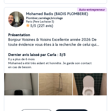
Auto-entrepreneur
Mohamed Badis (BADIS PLOMBERIE)
Plombier,carrelage,bricolage
Paris (Pere Lachaise 5)
5/5
(221 avis)
Présentation
Bonjour Voisines & Voisins Excellente année 2026 De
toute évidence vous êtes à la recherche de celui qui
pourra vous aider dans votre projet ou l'urgence du jour.
Je ne peux dire être le meilleur mais ce que je certifie
Dernier avis laissé par Carla : 5/5
est mon travail, sérieux et l'honnêteté. Je ne pourrai pas
Il y a plus de 6 mois
Mohamed a été très aidant et honnête. Je garde son contact
non plus faire cette prestation gratuitement car vous
en cas de besoin.
comme moi, nous vivons dans un monde où gagner sa
vie est utile pour perdurer. Réactif aux demandes
plomberies, carrelages, peintures, carrelages,
maçonneries. Je vis sur PARIS 20e, je me déplace sur
quelques arrondissements de Paris et quelques villes
limitrophes du 20eme 24/7 travail dans l'URGENCE Pour
les dépannages ou les travaux, alimentations en eaux
« multicouches », déboucher vos évacuations etc...
Propre et efficace. hydrocurage (nettoyage haute