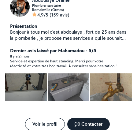
Abdoulaye Drame
Plombier sanitaire
Romainville (Ormes)
4,9/5
(159 avis)
Présentation
Bonjour à tous moi c'est abdoulaye , fort de 25 ans dans
la plomberie , je propose mes services à qui le souhaite
, très réactif et sérieux , n'hésitez pas à me contacter à
tout moment , vous pouvez compter sur moi pour une
Dernier avis laissé par Mahamadou : 5/5
intervention rapide et de qualité à moindre coût ,
Il y a 2 mois
Service et expertise de haut standing. Merci pour votre
cordialement ABDOULAYE Contact : 06-12-67-80-66
réactivité et votre très bon travail. À consulter sans hésitation !
Voir le profil
Contacter