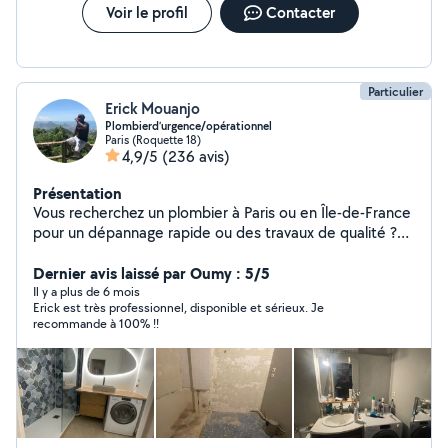
pression canalisation, dégorgement ). . Merci d'avoir pris
Voir le profil
Contacter
le temps de me lire, Bien à vous
Particulier
Erick Mouanjo
Plombierd’urgence/opérationnel
Paris (Roquette 18)
4,9/5
(236 avis)
Présentation
Vous recherchez un plombier à Paris ou en Île-de-France
pour un dépannage rapide ou des travaux de qualité ?
Plombier de métier avec plus de 10ans d'expérience,
j'interviens rapidement pour tous vos besoins en
Dernier avis laissé par Oumy : 5/5
plomberie, en urgence ou sur rendez-vous. Dépannage
Il y a plus de 6 mois
Erick est très professionnel, disponible et sérieux. Je
plomberie rapide à Paris J'interviens pour tous types de
recommande à 100% !!
problèmes : * Fuite d'eau (visible ou encastrée) *
Canalisation bouchée (WC, évier, douche) * Panne de
chauffe-eau * Problème de pression ou de robinetterie
Intervention rapide en région parisienne et banlieue.
Travaux et installation plomberie * Installation de
sanitaires (WC, lavabo, douche, baignoire) * Pose et