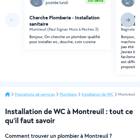
Sur devis
postée lundi
p
Cherche Plomberie - Installation
Cherche 
sanitaire
sanitaire
Montreuil (Paul Signac Murs à Peches 3)
Bagnolet (Ir
Bonjour, On cherche un plombier qualifié
Bonjour, Su
pour installer wc, douche, coin cuisine
machine à l
pas été co
j'aurais bes
facilement 
est diffici
propositio
Prestations de services
Plombiers
Installation de WC
Montreuil
Installation de WC à Montreuil : tout ce
qu’il faut savoir
Comment trouver un plombier à Montreuil ?