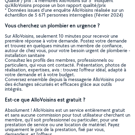
Qualité / prix : 4 membres AlloVoisins sur 5* indiquent
qu’AlloVoisins propose un bon rapport qualité/prix
* Données issues d’une enquête AlloVoisins réalisée sur un
échantillon de 5 671 personnes interrogées (Février 2024)
Vous cherchez un plombier en urgence ?
Sur AlloVoisins, seulement 10 minutes pour recevoir une
première réponse à votre demande. Postez votre demande
et trouvez en quelques minutes un membre de confiance,
autour de chez vous, pour votre besoin urgent de plomberie -
installation sanitaire
Consultez les profils des membres, professionnels ou
particuliers, qui vous ont contacté. Présentation, photos de
réalisation, expertises, avis : trouvez l'offreur idéal, adapté à
votre demande et à votre budget.
Conversez ensemble depuis la messagerie AlloVoisins pour
des échanges sécurisés et efficaces grâce aux outils
intégrés.
Est-ce que AlloVoisins est gratuit ?
Absolument ! AlloVoisins est un service entièrement gratuit
et sans aucune commission pour tout utilisateur cherchant un
membre, qu’il soit professionnel ou particulier, pour une
prestation de service ou une location de matériel. Payez
uniquement le prix de la prestation, fixé par vous,
demandeur, et l’offreur.