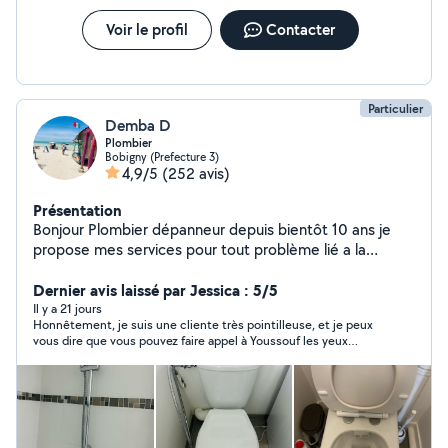
Voir le profil
Contacter
Particulier
Demba D
Plombier
Bobigny (Prefecture 3)
4,9/5
(252 avis)
Présentation
Bonjour Plombier dépanneur depuis bientôt 10 ans je
propose mes services pour tout problème lié a la
plomberie fuite débouchage
Dernier avis laissé par Jessica : 5/5
Il y a 21 jours
Honnêtement, je suis une cliente très pointilleuse, et je peux
vous dire que vous pouvez faire appel à Youssouf les yeux
fermés. Sympathique, ponctuel, efficace, sérieux, bref je
recommande très fortement. Et très à l écoute pour résoudre
le problème.