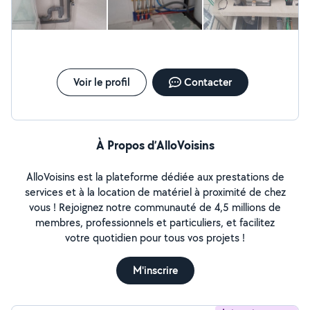
Klaudio : zéro sept cinquante et un quarante-deux
soixante-douze quarante-cinq Nous nous engageons à
fournir un travail sérieux, soigné, rapide et de qualité,
avec la satisfaction de nos clients comme priorité. Merci
de votre confiance et à bientôt !
Voir le profil
Contacter
À Propos d’AlloVoisins
AlloVoisins est la plateforme dédiée aux prestations de
services et à la location de matériel à proximité de chez
vous ! Rejoignez notre communauté de 4,5 millions de
membres, professionnels et particuliers, et facilitez
votre quotidien pour tous vos projets !
M'inscrire