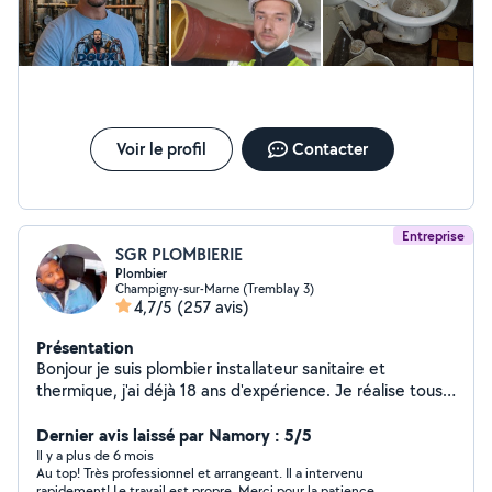
les chantiers, interventions... (rénovation/neuf) Mes
connaissances/prestations comprennent notamment : -
Dépannage (fuites, canalisations bouchées,
robinetterie...) - lnstallation de sanitaires (WC, lavabo,
douche, baignoire...) - Réparation et l'entretien des
équipements sanitaires et des réseaux d'eau
(alimentation/évacuation) - Pose et entretien chauffe-
Voir le profil
Contacter
eau - Recherche de fuite - Dégorgement - Serrurerie -
Expérimenté dans tout les domaines dans le BTP - Multi-
service bricolage - Divers travaux
Entreprise
SGR PLOMBIERIE
Plombier
Champigny-sur-Marne (Tremblay 3)
4,7/5
(257 avis)
Présentation
Bonjour je suis plombier installateur sanitaire et
thermique, j'ai déjà 18 ans d'expérience. Je réalise tous
les types d'interventions de plomberie , baignoire,
receveur douche, lavabo, WC, radiateur, évier cuisine,
Dernier avis laissé par Namory : 5/5
recherche de fuite, fonte, carrelage, peinture, chaudière
Il y a plus de 6 mois
Au top! Très professionnel et arrangeant. Il a intervenu
etc.. réparation de fuites.. N'existait pas me contacter
rapidement! Le travail est propre. Merci pour la patience