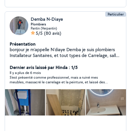
Particulier
Demba N-Diaye
Plombiers
Pantin (Verpantin)
5/5
(80 avis)
Présentation
bonjour je m'appelle N'diaye Demba je suis plombiers
Installateur Sanitaires, et tout types de Carrelage, salles
de bain, cuisines Terrasse, je suis disponible pour toutes
sortes d'activités et a votre services pour résoudre vos
Dernier avis laissé par Hinda : 1/5
problèmes .
Il y a plus de 6 mois
S’est présenté comme professionnel, mais a ruiné mes
meubles, massacré le carrelage et la peinture, et laissé des
finitions désastreuses en plomberie. A disparu plusieurs jours
et a voulu changer ses prix à la dernière minute. Je suis
étonnée de voir autant de bons avis, car pour moi il est
impossible que ce soit un professionnel vu les dégâts qu’il a
faits. Si vous tenez à vos marchandises et à votre tranquillité,
fuyez. Les photos que vous voyez sont son travail réalisé.
Désolée de ne pas pouvoir en mettre plus, on n’a le droit qu’à
deux photos.