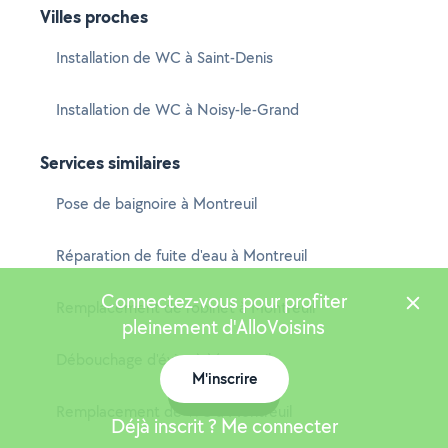
Villes proches
Installation de WC à Saint-Denis
Installation de WC à Noisy-le-Grand
Services similaires
Pose de baignoire à Montreuil
Réparation de fuite d'eau à Montreuil
Connectez-vous pour profiter
Remplacement de robinet à Montreuil
pleinement d'AlloVoisins
Débouchage d'évier à Montreuil
M'inscrire
Carte
Remplacement de WC à Montreuil
Déjà inscrit ? Me connecter