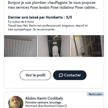
Bonjour je suis plombier chauffagiste Je vous propose
mes services Pose lavabo Pose radiateur Pose cabine
de douche Pose robinetterie Pose chaudière
Dernier avis laissé par Humberto : 5/5
Intervention Dépannage Instalation et réparation
Il y a plus de 6 mois
Travail bien fait. Karim est professionnel, soigneux, réactif et
très sympathique. Je recommande.
Voir le profil
Contacter
Particulier
Abdou Karim Coulibaly
Plombier sanitaire, bricolage
Montreuil (Bas Montreuil Ouest 2)