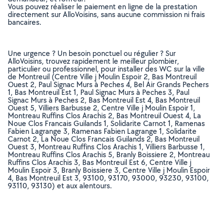
Vous pouvez réaliser le paiement en ligne de la prestation
directement sur AlloVoisins, sans aucune commission ni frais
bancaires.
Une urgence ? Un besoin ponctuel ou régulier ? Sur
AlloVoisins, trouvez rapidement le meilleur plombier,
particulier ou professionnel, pour installer des WC sur la ville
de Montreuil (Centre Ville j Moulin Espoir 2, Bas Montreuil
Ouest 2, Paul Signac Murs à Peches 4, Bel Air Grands Pechers
1, Bas Montreuil Est 1, Paul Signac Murs à Peches 3, Paul
Signac Murs à Peches 2, Bas Montreuil Est 4, Bas Montreuil
Ouest 5, Villiers Barbusse 2, Centre Ville j Moulin Espoir 1,
Montreau Ruffins Clos Arachis 2, Bas Montreuil Ouest 4, La
Noue Clos Francais Guilands 1, Solidarite Carnot 1, Ramenas
Fabien Lagrange 3, Ramenas Fabien Lagrange 1, Solidarite
Carnot 2, La Noue Clos Francais Guilands 2, Bas Montreuil
Ouest 3, Montreau Ruffins Clos Arachis 1, Villiers Barbusse 1,
Montreau Ruffins Clos Arachis 5, Branly Boissiere 2, Montreau
Ruffins Clos Arachis 3, Bas Montreuil Est 6, Centre Ville j
Moulin Espoir 3, Branly Boissiere 3, Centre Ville j Moulin Espoir
4, Bas Montreuil Est 3, 93100, 93170, 93000, 93230, 93100,
93110, 93130) et aux alentours.