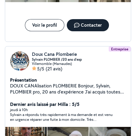
Voir le profil
Contacter
Entreprise
Doux Cana Plomberie
Sylvain PLOMBIER /20 ans d'exp
Villemomble (Marnaudes)
5/5
(21 avis)
Présentation
DOUX CANAlisation PLOMBERIE Bonjour, Sylvain,
PLOMBIER pro, 20 ans d'expérience J'ai acquis toutes
les compétences techniques/pratiques pour vous
garantir de réaliser vos projets, vos urgences... Je
Dernier avis laissé par Milla : 5/5
m'adapte à vos besoins et à votre budget.. Un devis
jeudi à 10h
Sylvain a répondu très rapidement à ma demande et est venu
gratuit clair et transparent vous sera fourni.
en urgence réparer une fuite à mon domicile. Très
L'intervention, le chantier sont garantis et mon travail
professionnel, très bon rapport qualité prix, je recommande.
sera réalisé dans les règles de l'art. Sérieux, réactif,
soigneux, rigoureux et rapide, j'ai un savoir faire sur tous