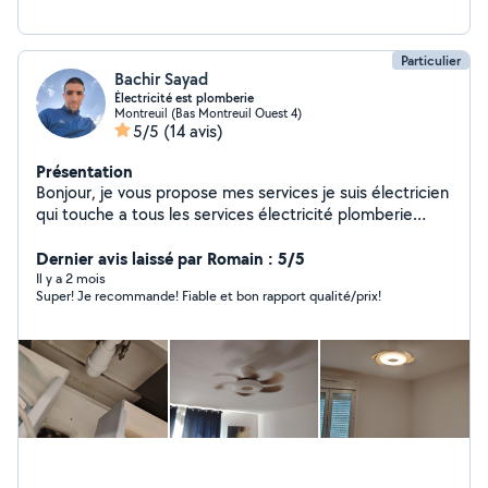
Particulier
Bachir Sayad
Électricité est plomberie
Montreuil (Bas Montreuil Ouest 4)
5/5
(14 avis)
Présentation
Bonjour, je vous propose mes services je suis électricien
qui touche a tous les services électricité plomberie
montage de meuble ...... instalation de climatiseur
instalation ventilateur chengement de tableau
Dernier avis laissé par Romain : 5/5
electrique prise interupteur reparation fuit d'eau
Il y a 2 mois
Super! Je recommande! Fiable et bon rapport qualité/prix!
chengement metigeur robineterie zero siix zero neuf
zero neuf zero trois soiscante douze a la fin ya des
message que je peut pas repondre sur l'apli N'hister pas
à me contacter directement professionnel ,serieux,
attentif