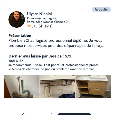
Particulier
Ulysse Nicolai
Plombier/chauffagiste
Romainville (Grands Champs 01)
5/5
(41 avis)
Présentation
Plombier/Chauffagiste professionnel diplômé. Je vous
propose mes services pour des dépannages de fuite,
remplacement de robinet etc. Je fais également des
installations comme des ballons, chaudière, lavabo,
Dernier avis laissé par Jessica : 5/5
radiateur, wc etc. Ulysse Nicolaï
lundi à 18h
Je recommande Ulysse. Il est ponctuel, professionnel et prend
le temps de chercher l'origine du problème avant de remplacer
une pièce. Il a vérifié plusieurs éléments de mon installation et
a trouvé une solution qui a permis de retrouver un bon débit
d'eau chaude, sans me faire remplacer le chauffe-eau
inutilement. Il explique bien ce qu'il fait et est de bon conseil.
Merci pour votre sérieux et votre efficacité !