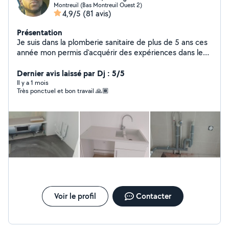
Montreuil (Bas Montreuil Ouest 2)
4,9/5
(81 avis)
Présentation
Je suis dans la plomberie sanitaire de plus de 5 ans ces
année mon permis d'acquérir des expériences dans le
bricolage je suis disponible pour vous aider à faire vos
prestations
Dernier avis laissé par Dj : 5/5
Il y a 1 mois
Très ponctuel et bon travail 🙏🏾
Voir le profil
Contacter