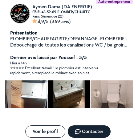
Auto-entrepreneur
Aymen Dama (DA ENERGIE)
07-51-48-59-69 PLOMBER/CHAUFFG
Paris (Amerique 22)
4,9/5
(369 avis)
Présentation
PLOMBIER/CHAUFFAGISTE/DÉPANNAGE -PLOMBERIE -
Débouchage de toutes les canalisations WC / baignoire
/ évier cuisine/ lavabo - Réparation toutes fuite -
Installation de ballon d'eau chaude - Installation de
Dernier avis laissé par Youssef : 5/5
toute robinetterie. - WC à installer - création arrivée
Hier à 14h
⭐⭐⭐⭐⭐ Excellent travail ! Le plombier est intervenu
d'eau machine à laver + évacuation - Installation meuble
rapidement, a remplacé le robinet avec soin et
vasque - installation de douche - débouche toutes
professionnalisme. Il a pris le temps de vérifier que tout
canalisations . Chauffage - Je fait l'installation complète
fonctionnait parfaitement avant de partir. Personne ponctuelle,
de chaudière - Effectue l'entretien de chaudière avec
efficace et très sympathique. Je le recommande sans
hésitation.
délivrance d'attestation d'entretien. - Consultez
régulièrement mes photos. Je vous garantie un travail
minutieux, tout cela dans les règles de l'art.
Voir le profil
Contacter