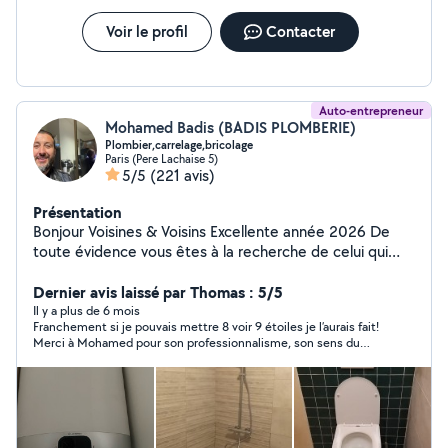
qualité professionnelle Diplômé et respectueux des
normes Intervention sur Chennevières-sur-Marne et
Voir le profil
Contacter
alentours (94 , 93, 77, 91 et Paris).
Auto-entrepreneur
Mohamed Badis (BADIS PLOMBERIE)
Plombier,carrelage,bricolage
Paris (Pere Lachaise 5)
5/5
(221 avis)
Présentation
Bonjour Voisines & Voisins Excellente année 2026 De
toute évidence vous êtes à la recherche de celui qui
pourra vous aider dans votre projet ou l'urgence du jour.
Je ne peux dire être le meilleur mais ce que je certifie
Dernier avis laissé par Thomas : 5/5
est mon travail, sérieux et l'honnêteté. Je ne pourrai pas
Il y a plus de 6 mois
Franchement si je pouvais mettre 8 voir 9 étoiles je l’aurais fait!
non plus faire cette prestation gratuitement car vous
Merci à Mohamed pour son professionnalisme, son sens du
comme moi, nous vivons dans un monde où gagner sa
partage de ses connaissances, son sens de l’humain et pour la
vie est utile pour perdurer. Réactif aux demandes
confiance qu’il transmets à ses clients. J’en repars avec un
plomberies, carrelages, peintures, carrelages,
contact de confiance que je n’hésiterai pas à recommander à
mes proches. Merci beaucoup à toi!
maçonneries. Je vis sur PARIS 20e, je me déplace sur
quelques arrondissements de Paris et quelques villes