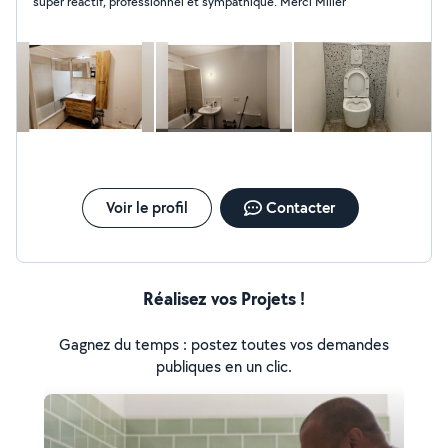
super réactif, professionnel et sympathique. Merci Miller
etc.. réparation de fuites.. N'existait pas me contacter
je suis disponible
Voir le profil
Contacter
Réalisez vos Projets !
Gagnez du temps : postez toutes vos demandes
publiques en un clic.