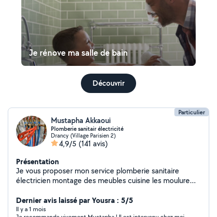
Je rénove ma salle de bain
Découvrir
Particulier
Mustapha Akkaoui
Plomberie sanitair électricité
Drancy (Village Parisien 2)
4,9/5
(141 avis)
Présentation
Je vous proposer mon service plomberie sanitaire
électricien montage des meubles cuisine les moulure
décoration de télé petite travaux..........
Dernier avis laissé par Yousra : 5/5
Il y a 1 mois
Je recommande vivement Mustapha ! Il est intervenu chez moi