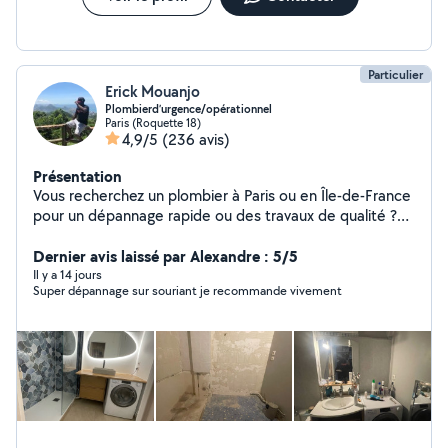
Particulier
Erick Mouanjo
Plombierd’urgence/opérationnel
Paris (Roquette 18)
4,9/5
(236 avis)
Présentation
Vous recherchez un plombier à Paris ou en Île-de-France
pour un dépannage rapide ou des travaux de qualité ?
Plombier de métier avec plus de 10ans d'expérience,
j'interviens rapidement pour tous vos besoins en
Dernier avis laissé par Alexandre : 5/5
plomberie, en urgence ou sur rendez-vous. Dépannage
Il y a 14 jours
Super dépannage sur souriant je recommande vivement
plomberie rapide à Paris J'interviens pour tous types de
problèmes : * Fuite d'eau (visible ou encastrée) *
Canalisation bouchée (WC, évier, douche) * Panne de
chauffe-eau * Problème de pression ou de robinetterie
Intervention rapide en région parisienne et banlieue.
Travaux et installation plomberie * Installation de
sanitaires (WC, lavabo, douche, baignoire) * Pose et
remplacement de chauffe-eau * Rénovation complète