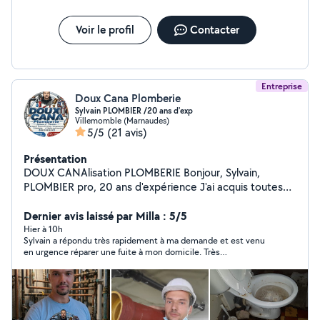
Voir le profil
Contacter
Entreprise
Doux Cana Plomberie
Sylvain PLOMBIER /20 ans d'exp
Villemomble (Marnaudes)
5/5
(21 avis)
Présentation
DOUX CANAlisation PLOMBERIE Bonjour, Sylvain,
PLOMBIER pro, 20 ans d'expérience J'ai acquis toutes
les compétences techniques/pratiques pour vous
garantir de réaliser vos projets, vos urgences... Je
Dernier avis laissé par Milla : 5/5
m'adapte à vos besoins et à votre budget.. Un devis
Hier à 10h
Sylvain a répondu très rapidement à ma demande et est venu
gratuit clair et transparent vous sera fourni.
en urgence réparer une fuite à mon domicile. Très
L'intervention, le chantier sont garantis et mon travail
professionnel, très bon rapport qualité prix, je recommande.
sera réalisé dans les règles de l'art. Sérieux, réactif,
soigneux, rigoureux et rapide, j'ai un savoir faire sur tous
les chantiers, interventions... (rénovation/neuf) Mes
connaissances/prestations comprennent notamment : -