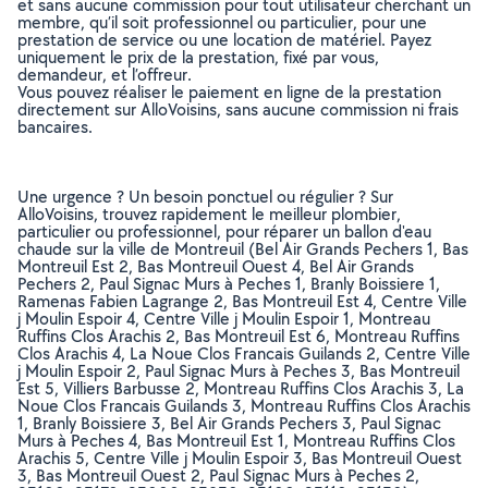
et sans aucune commission pour tout utilisateur cherchant un
membre, qu’il soit professionnel ou particulier, pour une
prestation de service ou une location de matériel. Payez
uniquement le prix de la prestation, fixé par vous,
demandeur, et l’offreur.
Vous pouvez réaliser le paiement en ligne de la prestation
directement sur AlloVoisins, sans aucune commission ni frais
bancaires.
Une urgence ? Un besoin ponctuel ou régulier ? Sur
AlloVoisins, trouvez rapidement le meilleur plombier,
particulier ou professionnel, pour réparer un ballon d'eau
chaude sur la ville de Montreuil (Bel Air Grands Pechers 1, Bas
Montreuil Est 2, Bas Montreuil Ouest 4, Bel Air Grands
Pechers 2, Paul Signac Murs à Peches 1, Branly Boissiere 1,
Ramenas Fabien Lagrange 2, Bas Montreuil Est 4, Centre Ville
j Moulin Espoir 4, Centre Ville j Moulin Espoir 1, Montreau
Ruffins Clos Arachis 2, Bas Montreuil Est 6, Montreau Ruffins
Clos Arachis 4, La Noue Clos Francais Guilands 2, Centre Ville
j Moulin Espoir 2, Paul Signac Murs à Peches 3, Bas Montreuil
Est 5, Villiers Barbusse 2, Montreau Ruffins Clos Arachis 3, La
Noue Clos Francais Guilands 3, Montreau Ruffins Clos Arachis
1, Branly Boissiere 3, Bel Air Grands Pechers 3, Paul Signac
Murs à Peches 4, Bas Montreuil Est 1, Montreau Ruffins Clos
Arachis 5, Centre Ville j Moulin Espoir 3, Bas Montreuil Ouest
3, Bas Montreuil Ouest 2, Paul Signac Murs à Peches 2,