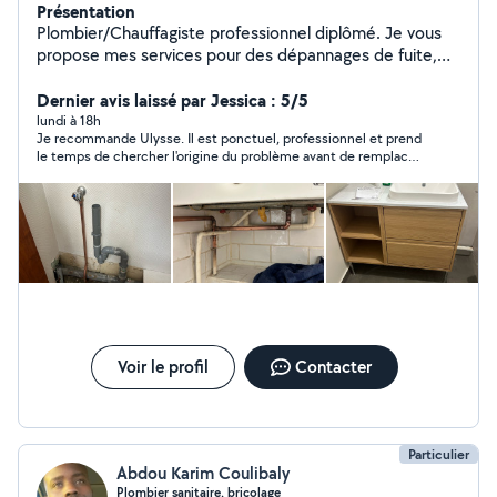
Présentation
Plombier/Chauffagiste professionnel diplômé. Je vous
propose mes services pour des dépannages de fuite,
remplacement de robinet etc. Je fais également des
installations comme des ballons, chaudière, lavabo,
Dernier avis laissé par Jessica : 5/5
radiateur, wc etc. Ulysse Nicolaï
lundi à 18h
Je recommande Ulysse. Il est ponctuel, professionnel et prend
le temps de chercher l'origine du problème avant de remplacer
une pièce. Il a vérifié plusieurs éléments de mon installation et
a trouvé une solution qui a permis de retrouver un bon débit
d'eau chaude, sans me faire remplacer le chauffe-eau
inutilement. Il explique bien ce qu'il fait et est de bon conseil.
Merci pour votre sérieux et votre efficacité !
Voir le profil
Contacter
Particulier
Abdou Karim Coulibaly
Plombier sanitaire, bricolage