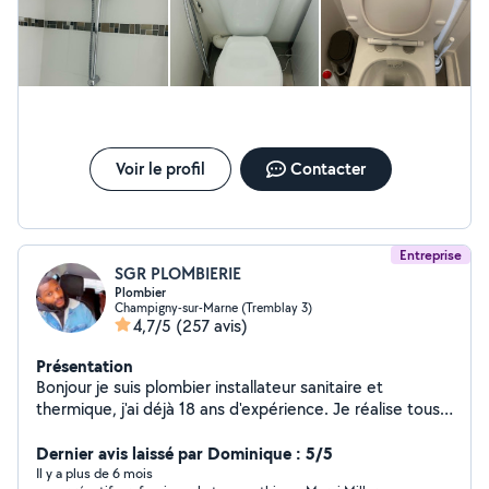
Voir le profil
Contacter
Entreprise
SGR PLOMBIERIE
Plombier
Champigny-sur-Marne (Tremblay 3)
4,7/5
(257 avis)
Présentation
Bonjour je suis plombier installateur sanitaire et
thermique, j'ai déjà 18 ans d'expérience. Je réalise tous
les types d'interventions de plomberie , baignoire,
receveur douche, lavabo, WC, radiateur, évier cuisine,
Dernier avis laissé par Dominique : 5/5
recherche de fuite, fonte, carrelage, peinture, chaudière
Il y a plus de 6 mois