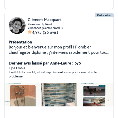
Particulier
Clément Macquart
Plombier diplômé
Vincennes (Centre Nord 1)
4,9/5
(25 avis)
Présentation
Bonjour et bienvenue sur mon profil ! Plombier
chauffagiste diplômé , j'interviens rapidement pour tous
vos besoins en plomberie, chauffage et sanitaires, dans
le respect des normes et avec des finitions propres et
Dernier avis laissé par Anne-Laure : 5/5
durables. Mes prestations principales : Dépannage
Il y a 1 mois
Il a été très réactif, et est rapidement venu pour constater le
plomberie (fuites, robinets, chasses d'eau, WC
problème.
bouchés) Installation et remplacement de sanitaires
(lavabo, évier, douche, baignoire, WC suspendu) Pose
et entretien de chauffe-eau (électrique, gaz, ballon
thermodynamique) ️ Petits travaux de chauffage
(radiateurs, robinetteries thermostatiques) Conseils et
installations conformes aux DTU et aux normes du
bâtiment en vigueur Mes atouts : Travail sérieux, soigné
et rapide Devis clairs et transparents ️ Matériel de