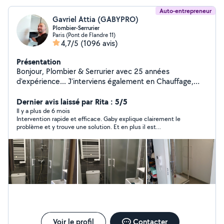
Auto-entrepreneur
Gavriel Attia (GABYPRO)
Plombier-Serrurier
Paris (Pont de Flandre 11)
4,7/5
(1096 avis)
Présentation
Bonjour, Plombier & Serrurier avec 25 années
d'expérience... J'interviens également en Chauffage,
Vitrerie, Électricité & Menuiserie. Compétent, soigné &
rapide... Je me ferai un plaisir de vous rendre service
Dernier avis laissé par Rita : 5/5
mes chers voisins.... Si vous me contactez directement,
Il y a plus de 6 mois
Intervention rapide et efficace. Gaby explique clairement le
merci de me laisser vos coordonnées téléphoniques...
problème et y trouve une solution. Et en plus il est
Au plaisir de vous lire... Gaby
sympathique Je recommande vivement.
Voir le profil
Contacter