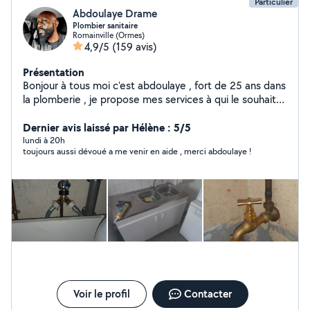
Particulier
Abdoulaye Drame
Plombier sanitaire
Romainville (Ormes)
4,9/5
(159 avis)
Présentation
Bonjour à tous moi c'est abdoulaye , fort de 25 ans dans
la plomberie , je propose mes services à qui le souhaite
, très réactif et sérieux , n'hésitez pas à me contacter à
tout moment , vous pouvez compter sur moi pour une
Dernier avis laissé par Hélène : 5/5
intervention rapide et de qualité à moindre coût ,
lundi à 20h
toujours aussi dévoué a me venir en aide , merci abdoulaye !
cordialement ABDOULAYE Contact : 06-12-67-80-66
Voir le profil
Contacter