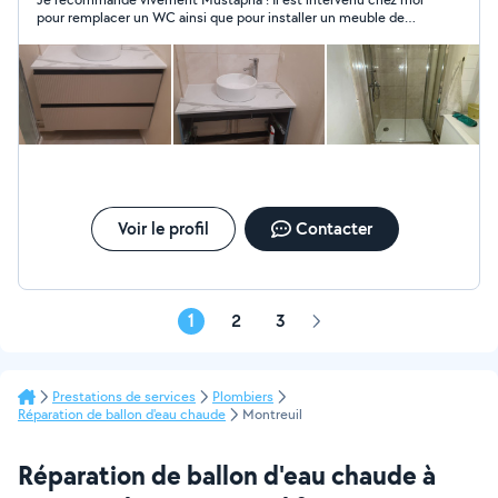
pour remplacer un WC ainsi que pour installer un meuble de
salle de bain avec son lavabo + miroir lumineux. Son travail est
très soigné, propre et réalisé avec beaucoup de
professionnalisme. Il est ponctuel, sérieux, à l’écoute et laisse
le chantier impeccable après son intervention. Je suis
entièrement satisfaite du résultat et je n’hésiterai pas à refaire
appel à lui. Vous pouvez lui faire confiance les yeux fermés !
Voir le profil
Contacter
1
2
3
Page
suivante
Prestations de services
Plombiers
Réparation de ballon d'eau chaude
Montreuil
Réparation de ballon d'eau chaude à