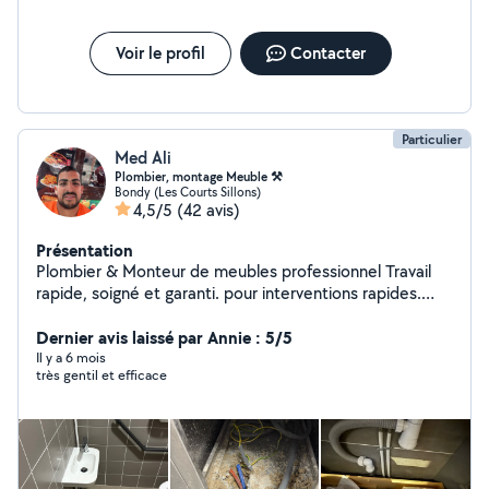
de salle de bain * Remplacement de robinetterie * Mise
aux normes Zone d'intervention Plombier disponible à
Paris et en Île-de-France : intervention rapide en
Voir le profil
Contacter
banlieue et dans tous les arrondissements de Paris
Particulier
Med Ali
Plombier, montage Meuble ⚒️
Bondy (Les Courts Sillons)
4,5/5
(42 avis)
Présentation
Plombier & Monteur de meubles professionnel Travail
rapide, soigné et garanti. pour interventions rapides.
Sérieux, ponctuel et à l'écoute, je m'adapte à vos
besoins pour un résultat impeccable. Prix raisonnables
Dernier avis laissé par Annie : 5/5
et satisfaction assurée. Disponible immédiatement
Il y a 6 mois
très gentil et efficace
contactez-moi !