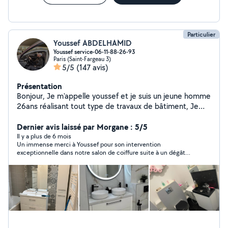
Particulier
Youssef ABDELHAMID
Youssef service-06-11-88-26-93
Paris (Saint-Fargeau 3)
5/5
(147 avis)
Présentation
Bonjour, Je m'appelle youssef et je suis un jeune homme
26ans réalisant tout type de travaux de bâtiment, Je
suis diplômé d'un BTS technicien supérieur en
maintenance plomberie et chauffage, Je touche tout le
Dernier avis laissé par Morgane : 5/5
domaine et je suis expérimenté depuis plusieurs année,
Il y a plus de 6 mois
Un immense merci à Youssef pour son intervention
la qualité et la ponctualité sont mes priorités. N'hésitez
exceptionnelle dans notre salon de coiffure suite à un dégât
pas à me contacter. YOUSSEF SERVICES
des eaux. Alors que nous pensions devoir fermer pendant
plusieurs semaines, son professionnalisme et sa réactivité
nous ont permis de rouvrir dès le lendemain matin. Youssef est
resté jusqu’à 6h du matin pour s’assurer que tout soit remis en
état, montrant un dévouement et une détermination
incroyables. Agréable, efficace et très professionnel, il a su
nous rassurer et gérer cette situation d’urgence avec brio.
Nous referons appel à lui sans hésiter ! Encore un grand merci,
Youssef