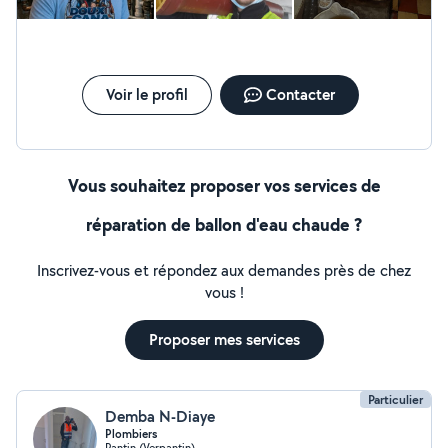
Dépannage (fuites, canalisations bouchées,
robinetterie...) - lnstallation de sanitaires (WC, lavabo,
douche, baignoire...) - Réparation et l'entretien des
équipements sanitaires et des réseaux d'eau
(alimentation/évacuation) - Pose et entretien chauffe-
Voir le profil
Contacter
eau - Recherche de fuite - Dégorgement - Serrurerie -
Expérimenté dans tout les domaines dans le BTP - Multi-
service bricolage - Divers travaux
Vous souhaitez proposer vos services de
réparation de ballon d'eau chaude ?
Inscrivez-vous et répondez aux demandes près de chez
vous !
Proposer mes services
Particulier
Demba N-Diaye
Plombiers
Pantin (Verpantin)