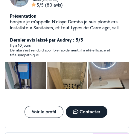
5/5
(80 avis)
Présentation
bonjour je m'appelle N'diaye Demba je suis plombiers
Installateur Sanitaires, et tout types de Carrelage, salles
de bain, cuisines Terrasse, je suis disponible pour toutes
sortes d'activités et a votre services pour résoudre vos
Dernier avis laissé par Audrey : 5/5
problèmes .
Il y a 10 jours
Demba s'est rendu disponible rapidement, il a été efficace et
très sympathique.
Voir le profil
Contacter