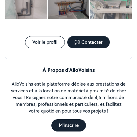
soixante-quinze quatre-vingt-quatre soixante-cinq
Klaudio : zéro sept cinquante et un quarante-deux
soixante-douze quarante-cinq Nous nous engageons à
fournir un travail sérieux, soigné, rapide et de qualité,
avec la satisfaction de nos clients comme priorité. Merci
de votre confiance et à bientôt !
Voir le profil
Contacter
À Propos d’AlloVoisins
AlloVoisins est la plateforme dédiée aux prestations de
services et à la location de matériel à proximité de chez
vous ! Rejoignez notre communauté de 4,5 millions de
membres, professionnels et particuliers, et facilitez
votre quotidien pour tous vos projets !
M'inscrire