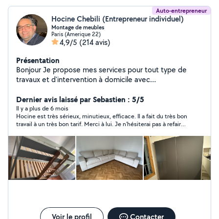
Auto-entrepreneur
Hocine Chebili (Entrepreneur individuel)
Montage de meubles
Paris (Amerique 22)
4,9/5
(214 avis)
Présentation
Bonjour Je propose mes services pour tout type de
travaux et d'intervention à domicile avec
sérieux,efficacité et des tarifs très raisonnable.
PRESTATION PROPOSÉE .Montage et démontage de
Dernier avis laissé par Sebastien : 5/5
touts types de meubles EKEA,Conforama ,but,etc)
Il y a plus de 6 mois
Hocine est très sérieux, minutieux, efficace. Il a fait du très bon
.Aide au déménagement: Manutention,transport
travail à un très bon tarif. Merci à lui. Je n’hésiterai pas à refaire
léger,organisation,emballage de meubles et de fragile
appel à lui.
(assiettes,verres ,lustres etc ) Fixation murale
meuble,tableaux ,tringles à rideaux ,tv etc .TRAVAUX DE
RÉNOVATION : -penture -carrelages -petit travaux de
bricolage INSTALLATION DE SYSTÈMES DE SÉCURITÉ : -
caméra de surveillance -systèmes de protection d'accès
(digicode ,interphone,serrure renforcée) POURQUOI
ME CHOISIR : .travaille propre et soigné
.ponctuel,sérieux et soigné .Matériel professionnel
Déplacement rapide sur Paris et île de France
Voir le profil
Contacter