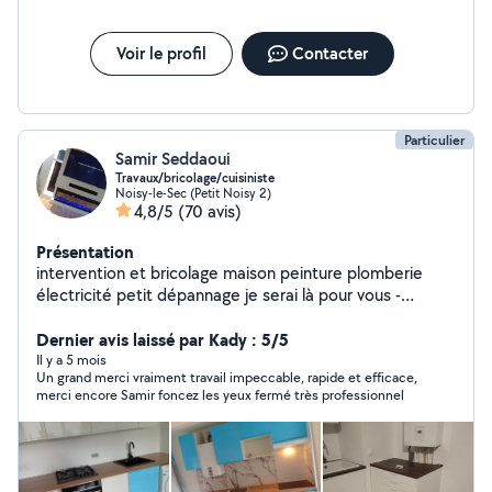
Voir le profil
Contacter
Particulier
Samir Seddaoui
Travaux/bricolage/cuisiniste
Noisy-le-Sec (Petit Noisy 2)
4,8/5
(70 avis)
Présentation
intervention et bricolage maison peinture plomberie
électricité petit dépannage je serai là pour vous -
Réparation de store fenêtre et porte -Pose du parquet -
Installation serrure porte -Plomberie changement de
Dernier avis laissé par Kady : 5/5
robinetterie -Rafraîchissement de mur peinture -enduit -
Il y a 5 mois
Un grand merci vraiment travail impeccable, rapide et efficace,
jardinage -installation d'étagère mural -fixation de tv au
merci encore Samir foncez les yeux fermé très professionnel
mur -montage de meuble en kit -démontage meuble -
installation colonne de douche -montage cabane de
jardin -fixation d'objets décoratifs (cadres miroirs
lustres...) -Fixation tv au mur (placo ou béton) -Pose lino