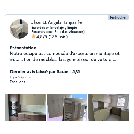
Particulier
Jhon Et Angela Tangarife
Expertos en bricolaje y limpie
Fontenay-sous-Bois (Les Alouettes)
4,8/5
(135 avis)
Présentation
Notre équipe est composée d'experts en montage et
installation de meubles, lavage intérieur de voiture,
nettoyage de meubles et de matériaux, travaux de
peinture, réparations à domicile et nettoyage de
Dernier avis laissé par Saran : 5/5
maison. Nous sommes toujours attentifs aux détails lors
Il y a 18 jours
Excellent
de chaque intervention. Contactez-nous pour avoir le
plaisir de vous assister.