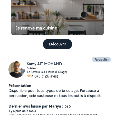
Je rénove ma cuisine
Découvrir
Particulier
Samy AIT MOHAND
S.Aitmo
Le Perreux-sur-Marne (L'Orage)
4,8/5
(126 avis)
Présentation
Disponible pour tous types de bricolage. Perceuse à
percussion, scie sauteuse et tous les outils à disposition
pour vos interventions !
Dernier avis laissé par Mariya : 5/5
Il y a plus de 6 mois
Samy est ponctuel et très gentil. Il travaille bien et rapidement.