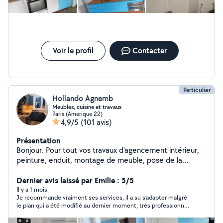
-Pose cabine de douche -Installation cuisine complète -
Dépose d'anciens meuble -Démontage d'anciens
meubles -Perçage de mur béton avec différents forêts -
Rénovation de douche dépose et pose de nouveau
vasque et lavabo -Decoration mural avec panneaux
acoustique -aménagement cagibi et espace de
Voir le profil
Contacter
rangement -Pose de tringles à rideaux et stores -
aménagement en placo platre -Pose et dépose portes
et fenêtres. Déplacement pour faire des devis gratuit.
Particulier
Hollando Agnemb
Meubles, cuisine et travaux
Paris (Amerique 22)
4,9/5
(101 avis)
Présentation
Bonjour. Pour tout vos travaux d'agencement intérieur,
peinture, enduit, montage de meuble, pose de la
cuisine et bien d'autres.... Veuillez me contacter :: Merci
pour votre confiance
Dernier avis laissé par Emilie : 5/5
Il y a 1 mois
Je recommande vraiment ses services, il a su s’adapter malgré
le plan qui a été modifié au dernier moment, très professionnel
et soigneux, je suis satisfaite de ma cuisine. Encore merci à
vous.