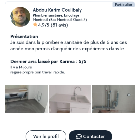
Particulier
Abdou Karim Coulibaly
Plombier sanitaire, bricolage
Montreuil (Bas Montreuil Ouest 2)
4,9/5
(81 avis)
Présentation
Je suis dans la plomberie sanitaire de plus de 5 ans ces
année mon permis d'acquérir des expériences dans le
bricolage je suis disponible pour vous aider à faire vos
prestations
Dernier avis laissé par Karima : 5/5
Il y a 14 jours
regure propre bon travail rapide.
Voir le profil
Contacter