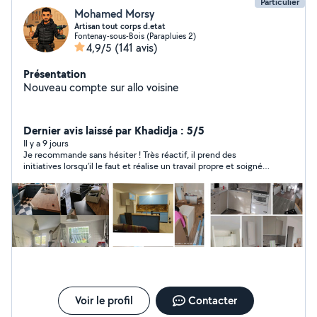
Particulier
Mohamed Morsy
Artisan tout corps d.etat
Fontenay-sous-Bois (Parapluies 2)
4,9/5
(141 avis)
Présentation
Nouveau compte sur allo voisine
Dernier avis laissé par Khadidja : 5/5
Il y a 9 jours
Je recommande sans hésiter ! Très réactif, il prend des
initiatives lorsqu’il le faut et réalise un travail propre et soigné.
Le montage des meubles a été effectué avec sérieux. Merci
encore pour votre professionnalisme !
Voir le profil
Contacter