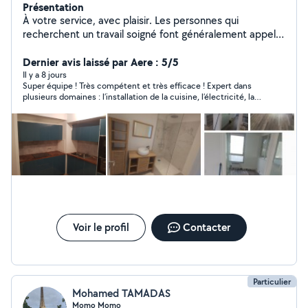
Présentation
À votre service, avec plaisir. Les personnes qui
recherchent un travail soigné font généralement appel à
moi régulièrement.
Dernier avis laissé par Aere : 5/5
Il y a 8 jours
Super équipe ! Très compétent et très efficace ! Expert dans
plusieurs domaines : l’installation de la cuisine, l’électricité, la
plomberie….Très bonne communication ! On a une très belle
cuisine! Merci beaucoup et à la prochaine fois !
Voir le profil
Contacter
Particulier
Mohamed TAMADAS
Momo Momo