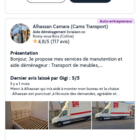
Auto-entrepreneur
Alhassan Camara (Cams Transport)
Aide déménagement livraison co
Rosny-sous-Bois (Colline)
4,8/5
(117 avis)
Présentation
Bonjour, Je propose mes services de manutention et
aide déménageur : Transport de meubles,
électroménager,chargement et aide au déchargement.
Livraison 6.33.68.90.30 livraison
Dernier avis laissé par Gigi : 5/5
Il y a 1 mois
Merci à Alhassan qui m’a aidé à monter mon bureau et la chaise
. Alhassan est ponctuel ,à l’écoute des demandes, agréable et
le travail est impeccable . Je n’hésiterai à refaire appel à lui .