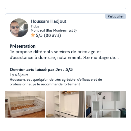
Particulier
Houssam Hadjout
Tidus
Montreuil (Bas Montreuil Est 3)
5/5
(88 avis)
Présentation
Je propose différents services de bricolage et
d'assistance à domicile, notamment: >Le montage de
meubles (IKEA, Conforama, Leroy Merlin, etc.), >La
réparation d'objets ou de petits équipements >Les
Dernier avis laissé par Jm : 5/5
petites installations et ajustements à la maison,
Il y a 8 jours
Houssam, est quelqu’un de très agréable, d’efficace et de
>Fixations murales, cadres, tringles, supports TV, fixation
professionnel, je le recommande fortement
d'étagères, remplacement de poignées, Ainsi que divers
travaux de bricolage >Petits réglages,
démontage/remontage, aide à l'aménagement,
>Peinture, etc. ***Je travaille avec sérieux, soin et
efficacité, en veillant toujours à laisser un travail propre
et bien réalisé. Mon objectif est de trouver des
solutions pratiques et durables selon vos besoins.