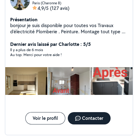
Paris (Charonne 8)
4,9/5
(127 avis)
Présentation
bonjour je suis disponible pour toutes vos Travaux
d'électricité Plomberie . Peinture. Montage tout type de
meuble Cuisine équipée Une personne sérieuse et
dynamique
Dernier avis laissé par Charlotte : 5/5
Il y a plus de 6 mois
Au top. Merci pour votre aide !
Voir le profil
Contacter