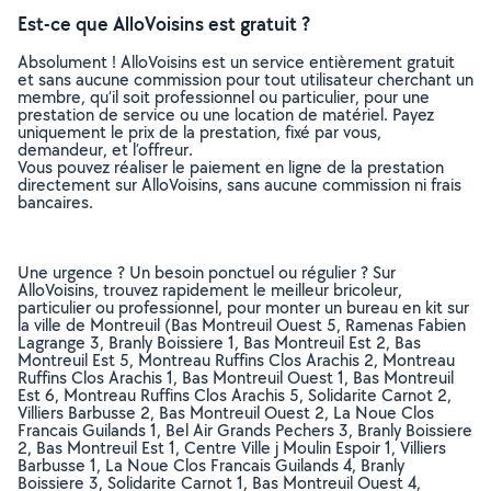
Est-ce que AlloVoisins est gratuit ?
Absolument ! AlloVoisins est un service entièrement gratuit
et sans aucune commission pour tout utilisateur cherchant un
membre, qu’il soit professionnel ou particulier, pour une
prestation de service ou une location de matériel. Payez
uniquement le prix de la prestation, fixé par vous,
demandeur, et l’offreur.
Vous pouvez réaliser le paiement en ligne de la prestation
directement sur AlloVoisins, sans aucune commission ni frais
bancaires.
Une urgence ? Un besoin ponctuel ou régulier ? Sur
AlloVoisins, trouvez rapidement le meilleur bricoleur,
particulier ou professionnel, pour monter un bureau en kit sur
la ville de Montreuil (Bas Montreuil Ouest 5, Ramenas Fabien
Lagrange 3, Branly Boissiere 1, Bas Montreuil Est 2, Bas
Montreuil Est 5, Montreau Ruffins Clos Arachis 2, Montreau
Ruffins Clos Arachis 1, Bas Montreuil Ouest 1, Bas Montreuil
Est 6, Montreau Ruffins Clos Arachis 5, Solidarite Carnot 2,
Villiers Barbusse 2, Bas Montreuil Ouest 2, La Noue Clos
Francais Guilands 1, Bel Air Grands Pechers 3, Branly Boissiere
2, Bas Montreuil Est 1, Centre Ville j Moulin Espoir 1, Villiers
Barbusse 1, La Noue Clos Francais Guilands 4, Branly
Boissiere 3, Solidarite Carnot 1, Bas Montreuil Ouest 4,