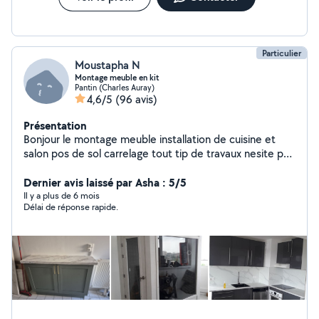
CONTACT Disponible touts les jours N'hésitez pas à me
contacter pour un devis ou une intervention rapide
Particulier
Moustapha N
Montage meuble en kit
Pantin (Charles Auray)
4,6/5
(96 avis)
Présentation
Bonjour le montage meuble installation de cuisine et
salon pos de sol carrelage tout tip de travaux nesite pas
à me contacter bonne courage à tous
Dernier avis laissé par Asha : 5/5
Il y a plus de 6 mois
Délai de réponse rapide.