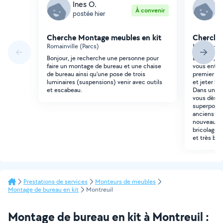
Ines O.
L
À convenir
postée hier
p
Cherche Montage meubles en kit
Cherche
Romainville (Parcs)
Nogent-su
Bonjour, je recherche une personne pour
Bonjour, c
faire un montage de bureau et une chaise
vous entre 
de bureau ainsi qu'une pose de trois
premier te
luminaires (suspensions) venir avec outils
et jeter le
et escabeau.
Dans un se
vous dès q
superposés 
anciens lit
nouveaux. I
bricolages
et très bo
Prestations de services
Monteurs de meubles
Montage de bureau en kit
Montreuil
Montage de bureau en kit à Montreuil :