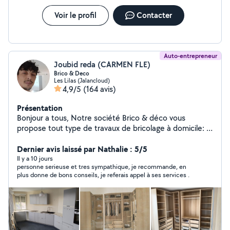
Voir le profil
Contacter
Auto-entrepreneur
Joubid reda (CARMEN FLE)
Brico & Deco
Les Lilas (Jalancloud)
4,9/5
(164 avis)
Présentation
Bonjour a tous, Notre société Brico & déco vous
propose tout type de travaux de bricolage à domicile: -
Montage de meuble ( installation de cuisine, etc) -
Décoration intérieur (fixation d'étagère, tableau, miroir
Dernier avis laissé par Nathalie : 5/5
etc...) -Électricité (installation de luminaire, prise,
Il y a 10 jours
personne serieuse et tres sympathique, je recommande, en
interrupteur etc...) -Plomberie (tuyauterie PVC,
plus donne de bons conseils, je referais appel à ses services .
robinetterie, vasque etc...) -Peinture et pose de papier
peint - Pose de carrelage - Jardinage ( nettoyage de
terrasse, pose et construction de terrasse en bois ou
en PVC..) -Tout autre travaux (j'étudie toutes les
demandes). Tarif: Sur devis Carmen et Reda