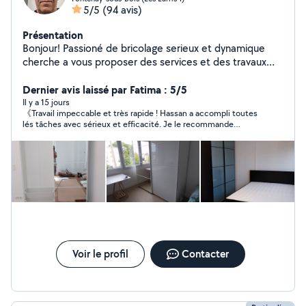
5/5
(94 avis)
Présentation
Bonjour! Passioné de bricolage serieux et dynamique
cherche a vous proposer des services et des travaux
comme: monter des meubles en kit.montages de
cuisines, fixer des étagéres;stores,accrocher des
Dernier avis laissé par Fatima : 5/5
tableaux:fixer des tringles a rideaux;pose de
Il y a 15 jours
《Travail impeccable et très rapide ! Hassan a accompli toutes
carrelage,peinture:changer des prises
lés tâches avec sérieux et efficacité. Je le recommande
electriques;raccorder machine lave linge,lave vaisselle;
vivement. 》
pose de carrelage:changer jointss selicone
baignoire,reparations volets roulants:
Voir le profil
Contacter