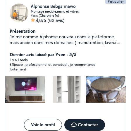
Particulier
Alphonse Bebga mawo
Montage meuble,manu et vitres.
Paris (Charonne 16)
4,8/5
(82 avis)
Présentation
Je me nomme Alphonse nouveau dans la plateforme
mais ancien dans mes domaines ( manutention, laveur
de vitres et montage meuble )je suis là pour vous servir.
Homme fiable, respectueux ,sourire, dynamique et
Dernier avis laissé par Yven : 5/5
ponctuel qui sont surtout mes clés de réussite
Il y a 1 mois
Efficace , professionnel et ponctuel , je recommande
fortement
Voir le profil
Contacter