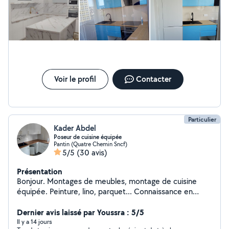
Voir le profil
Contacter
Particulier
Kader Abdel
Poseur de cuisine équipée
Pantin (Quatre Chemin Sncf)
5/5
(30 avis)
Présentation
Bonjour. Montages de meubles, montage de cuisine
équipée. Peinture, lino, parquet... Connaissance en
plomberie et électricité. Sérieux, ponctuelle, minutieux,
soigneux...
Dernier avis laissé par Youssra : 5/5
Il y a 14 jours