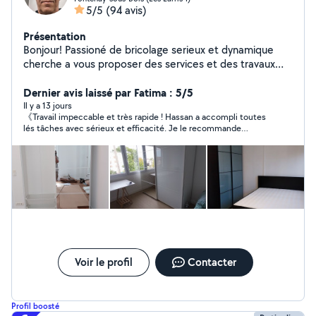
5/5
(94 avis)
Présentation
Bonjour! Passioné de bricolage serieux et dynamique
cherche a vous proposer des services et des travaux
comme: monter des meubles en kit.montages de
cuisines, fixer des étagéres;stores,accrocher des
Dernier avis laissé par Fatima : 5/5
tableaux:fixer des tringles a rideaux;pose de
Il y a 13 jours
《Travail impeccable et très rapide ! Hassan a accompli toutes
carrelage,peinture:changer des prises
lés tâches avec sérieux et efficacité. Je le recommande
electriques;raccorder machine lave linge,lave vaisselle;
vivement. 》
pose de carrelage:changer jointss selicone
baignoire,reparations volets roulants:
Voir le profil
Contacter
Profil boosté