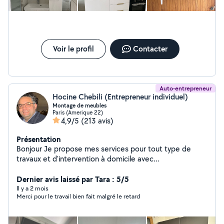
Voir le profil
Contacter
Auto-entrepreneur
Hocine Chebili (Entrepreneur individuel)
Montage de meubles
Paris (Amerique 22)
4,9/5
(213 avis)
Présentation
Bonjour Je propose mes services pour tout type de
travaux et d'intervention à domicile avec
sérieux,efficacité et des tarifs très raisonnable.
PRESTATION PROPOSÉE .Montage et démontage de
Dernier avis laissé par Tara : 5/5
touts types de meubles EKEA,Conforama ,but,etc)
Il y a 2 mois
Merci pour le travail bien fait malgré le retard
.Aide au déménagement: Manutention,transport
léger,organisation,emballage de meubles et de fragile
(assiettes,verres ,lustres etc ) Fixation murale