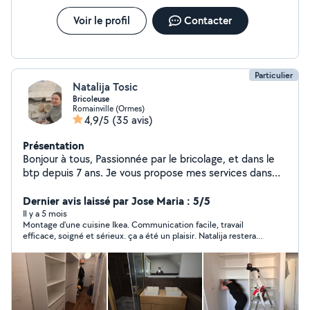
Voir le profil
Contacter
Particulier
Natalija Tosic
Bricoleuse
Romainville (Ormes)
4,9/5
(35 avis)
Présentation
Bonjour à tous, Passionnée par le bricolage, et dans le
btp depuis 7 ans. Je vous propose mes services dans
les domaines suivants: 1.Pose de carrelages sols et
faïences/ crédence et parquets massif, contrecollé ou
Dernier avis laissé par Jose Maria : 5/5
bien stratifié. 2. Travaux d'électricité: d'une simple pose
Il y a 5 mois
Montage d'une cuisine Ikea. Communication facile, travail
d'une prise, d'un luminaire, à la pose d'un tableau
efficace, soigné et sérieux. ça a été un plaisir. Natalija restera
électrique. 3. Installation d'étagères, montage de
ma première option pour tout ce que je ne sais pas faire .
meubles de cuisine, armoire, dressing. 4. Petits travaux
de plomberie et de réparation, par exemple : montage
d'une paroie de douche, au changement d'un robinet,
ou mitigeur. 5. Petite menuiserie: découpe de médium