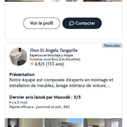
Voir le profil
Contacter
Particulier
Jhon Et Angela Tangarife
Expertos en bricolaje y limpie
Fontenay-sous-Bois (Les Alouettes)
4,8/5
(133 avis)
Présentation
Notre équipe est composée d'experts en montage et
installation de meubles, lavage intérieur de voiture,
nettoyage de meubles et de matériaux, travaux de
peinture, réparations à domicile et nettoyage de
Dernier avis laissé par Maoudé : 5/5
maison. Nous sommes toujours attentifs aux détails lors
Il y a 2 mois
Rapide efficace , ponctuel et poli , RAS
de chaque intervention. Contactez-nous pour avoir le
plaisir de vous assister.