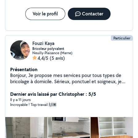
Voir le profil
Contacter
Particulier
Fouzi Kaya
Bricoleur polyvalent
Neuilly-Plaisance (Marne)
4,4/5
(5 avis)
Présentation
Bonjour, Je propose mes services pour tous types de
bricolage à domicile. Sérieux, ponctuel et soigneux, je
réalise un travail propre et efficace. Montage de
meubles Réparations diverses Parois de douche Fixation
Dernier avis laissé par Christopher : 5/5
TV / étagères / tringles Petits travaux de plomberie
Il y a 11 jours
Incroyable ! Top travail 🙌🏾
Petits travaux d'électricité Petits travaux de peinture Je
suis disponible selon vos besoins. N'hésitez pas à me
contacter