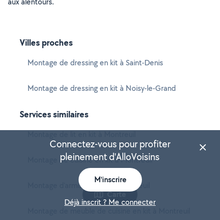
aux alentours.
Villes proches
Montage de dressing en kit à Saint-Denis
Montage de dressing en kit à Noisy-le-Grand
Services similaires
Montage de lit en kit à Montreuil
Connectez-vous pour profiter
pleinement d'AlloVoisins
Montage de cuisine en kit à Montreuil
M'inscrire
Montage d'armoire en kit à Montreuil
Carte
Déjà inscrit ? Me connecter
Montage de meuble de cuisine en kit à Montreuil