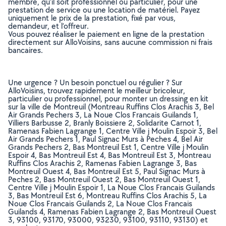
membre, qu’il soit professionnel ou particulier, pour une
prestation de service ou une location de matériel. Payez
uniquement le prix de la prestation, fixé par vous,
demandeur, et l’offreur.
Vous pouvez réaliser le paiement en ligne de la prestation
directement sur AlloVoisins, sans aucune commission ni frais
bancaires.
Une urgence ? Un besoin ponctuel ou régulier ? Sur
AlloVoisins, trouvez rapidement le meilleur bricoleur,
particulier ou professionnel, pour monter un dressing en kit
sur la ville de Montreuil (Montreau Ruffins Clos Arachis 3, Bel
Air Grands Pechers 3, La Noue Clos Francais Guilands 1,
Villiers Barbusse 2, Branly Boissiere 2, Solidarite Carnot 1,
Ramenas Fabien Lagrange 1, Centre Ville j Moulin Espoir 3, Bel
Air Grands Pechers 1, Paul Signac Murs à Peches 4, Bel Air
Grands Pechers 2, Bas Montreuil Est 1, Centre Ville j Moulin
Espoir 4, Bas Montreuil Est 4, Bas Montreuil Est 3, Montreau
Ruffins Clos Arachis 2, Ramenas Fabien Lagrange 3, Bas
Montreuil Ouest 4, Bas Montreuil Est 5, Paul Signac Murs à
Peches 2, Bas Montreuil Ouest 2, Bas Montreuil Ouest 1,
Centre Ville j Moulin Espoir 1, La Noue Clos Francais Guilands
3, Bas Montreuil Est 6, Montreau Ruffins Clos Arachis 5, La
Noue Clos Francais Guilands 2, La Noue Clos Francais
Guilands 4, Ramenas Fabien Lagrange 2, Bas Montreuil Ouest
3, 93100, 93170, 93000, 93230, 93100, 93110, 93130) et