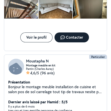
meuble,tableaux ,tringles à rideaux ,tv etc .TRAVAUX DE
RÉNOVATION : -penture -carrelages -petit travaux de
bricolage INSTALLATION DE SYSTÈMES DE SÉCURITÉ : -
caméra de surveillance -systèmes de protection d'accès
(digicode ,interphone,serrure renforcée) POURQUOI
ME CHOISIR : .travaille propre et soigné
.ponctuel,sérieux et soigné .Matériel professionnel
Déplacement rapide sur Paris et île de France
Voir le profil
Contacter
CONTACT Disponible touts les jours N'hésitez pas à me
contacter pour un devis ou une intervention rapide
Particulier
Moustapha N
Montage meuble en kit
Pantin (Charles Auray)
4,6/5
(96 avis)
Présentation
Bonjour le montage meuble installation de cuisine et
salon pos de sol carrelage tout tip de travaux nesite pas
à me contacter bonne courage à tous
Dernier avis laissé par Hamid : 5/5
Il y a plus de 6 mois
tres pro et tres gentille personne de confiance