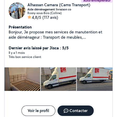
Auto-entrepreneur
Alhassan Camara (Cams Transport)
Aide déménagement livraison co
Rosny-sous-Bois (Colline)
4,8/5
(117 avis)
Présentation
Bonjour, Je propose mes services de manutention et
aide déménageur : Transport de meubles,
électroménager,chargement et aide au déchargement.
Livraison 6.33.68.90.30 livraison
Dernier avis laissé par Jisca : 5/5
Il y a 1 mois
Très bon service client
Voir le profil
Contacter