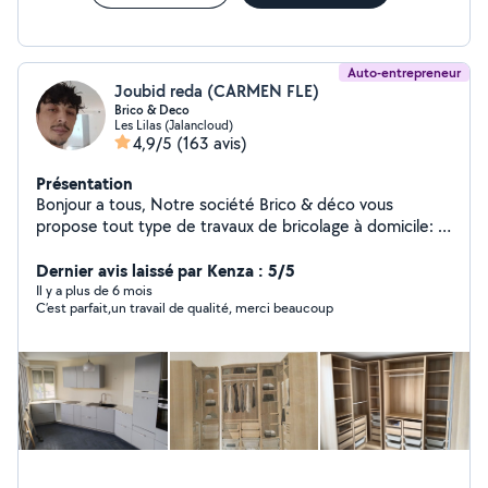
Auto-entrepreneur
Joubid reda (CARMEN FLE)
Brico & Deco
Les Lilas (Jalancloud)
4,9/5
(163 avis)
Présentation
Bonjour a tous, Notre société Brico & déco vous
propose tout type de travaux de bricolage à domicile: -
Montage de meuble ( installation de cuisine, etc) -
Décoration intérieur (fixation d'étagère, tableau, miroir
Dernier avis laissé par Kenza : 5/5
etc...) -Électricité (installation de luminaire, prise,
Il y a plus de 6 mois
C’est parfait,un travail de qualité, merci beaucoup
interrupteur etc...) -Plomberie (tuyauterie PVC,
robinetterie, vasque etc...) -Peinture et pose de papier
peint - Pose de carrelage - Jardinage ( nettoyage de
terrasse, pose et construction de terrasse en bois ou
en PVC..) -Tout autre travaux (j'étudie toutes les
demandes). Tarif: Sur devis Carmen et Reda
Brico&déco