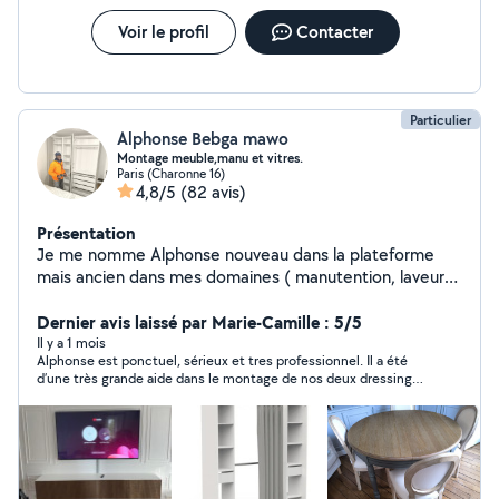
Montage des luminaire sport lustre hublot ex...
________________________________________ Besoin d'un électricien
Voir le profil
Contacter
fiable pour une panne, une réparation ou une installation
? Je suis disponible tout de suite n'hésitez pas à
m'appeler.
Particulier
Alphonse Bebga mawo
Montage meuble,manu et vitres.
Paris (Charonne 16)
4,8/5
(82 avis)
Présentation
Je me nomme Alphonse nouveau dans la plateforme
mais ancien dans mes domaines ( manutention, laveur
de vitres et montage meuble )je suis là pour vous servir.
Homme fiable, respectueux ,sourire, dynamique et
Dernier avis laissé par Marie-Camille : 5/5
ponctuel qui sont surtout mes clés de réussite
Il y a 1 mois
Alphonse est ponctuel, sérieux et tres professionnel. Il a été
d’une très grande aide dans le montage de nos deux dressings
et une grande bibliothèque. Encore merci pour tout !!