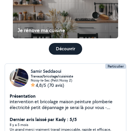
Je rénove ma cuisine
Découvrir
Particulier
Samir Seddaoui
Travaux/bricolage/cuisiniste
Noisy-le-Sec (Petit Noisy 2)
4,8/5
(70 avis)
Présentation
intervention et bricolage maison peinture plomberie
électricité petit dépannage je serai là pour vous -
Réparation de store fenêtre et porte -Pose du parquet -
Installation serrure porte -Plomberie changement de
Dernier avis laissé par Kady : 5/5
robinetterie -Rafraîchissement de mur peinture -enduit -
Il y a 5 mois
Un grand merci vraiment travail impeccable, rapide et efficace,
jardinage -installation d'étagère mural -fixation de tv au