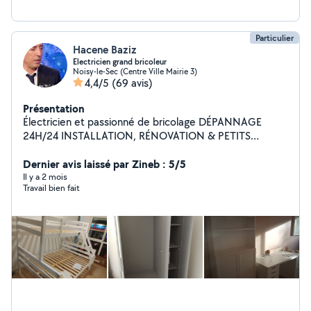
Particulier
Hacene Baziz
Electricien grand bricoleur
Noisy-le-Sec (Centre Ville Mairie 3)
4,4/5
(69 avis)
Présentation
Électricien et passionné de bricolage DÉPANNAGE
24H/24 INSTALLATION, RÉNOVATION & PETITS
TRAVAUX diplômé avec plus de 15 ans d'expérience
dans l'électricité bâtiment, tertiaire et industriel.
Dernier avis laissé par Zineb : 5/5
Disponible immédiatement 7j/7 Dépannage d'urgence
Il y a 2 mois
Travail bien fait
24h/24 ________________________________________ Prestations
proposées : Dépannages urgents (pannes, coupures,
disjoncteurs HS) Petites réparations électriques (prises,
interrupteurs, luminaires, sonnettes, etc.) Installation et
rénovation de tableaux électriques Tirage de câbles,
pose de points lumineux et d'appareillages Lecture et
réalisation de plans/schémas électrique Installation de
TV Montage rideaux Montage kit meuble Pose des
plaque d'induction 'machine a laver .frigo.four.....exc .