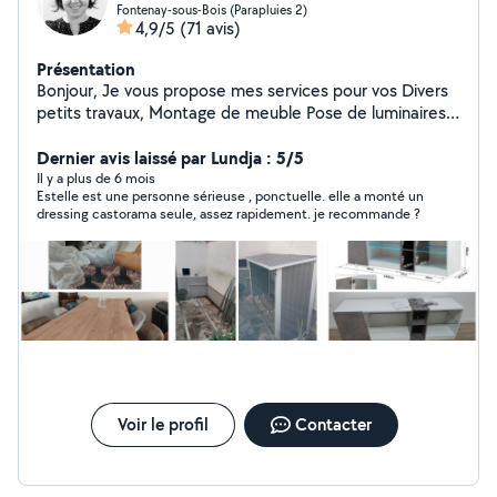
Fontenay-sous-Bois (Parapluies 2)
4,9/5
(71 avis)
Présentation
Bonjour, Je vous propose mes services pour vos Divers
petits travaux, Montage de meuble Pose de luminaires,
étagères, rideaux, stores, miroir, TV, meubles... Création
de meuble Pose de sol (hors carrelages) Peintures
Dernier avis laissé par Lundja : 5/5
Entretien de jardin..... Organisée, sérieuse et
Il y a plus de 6 mois
Estelle est une personne sérieuse , ponctuelle. elle a monté un
méticuleuse, le tout dans le respect de votre
dressing castorama seule, assez rapidement. je recommande ?
environnement et avec le matériel nécessaire. N'hésitez
pas à me contacter. Merci Estelle
Voir le profil
Contacter