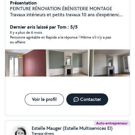
Présentation
PEINTURE RÉNOVATION ÉBÉNISTERIE MONTAGE
Travaux intérieurs et petits travaux 10 ans d'expérience
Bonjour, je suis Cécilia, ébéniste/peintre et architecte
d'intérieur diplômée des Arts Décoratifs de Paris, avec
Dernier avis laissé par Tom : 5/5
plus de 10 ans d'expérience. Je réalise : Peinture murs
Il y a plus de 6 mois
Personne agréable et Rapide a la réponse ! Même s’il n’y a pas
et plafonds Rafraîchissement complet d'appartement
eu affaire
Ponçage / vitrification parquet Montage de meubles
Petits travaux / finitions Rénovation de meubles et
création sur mesure Conseil en architecture intérieure
Travail propre, soigné, rapide. Possibilité de venir voir le
chantier avant devis. Je m'adapte au maximum à votre
budget tout en garantissant un travail professionnel.
Disponible rapidement.
Voir le profil
Contacter
Auto-entrepreneur
Estelle Mauger (Estelle Multiservices EI)
Travaux divers