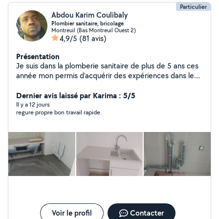
Particulier
Abdou Karim Coulibaly
Plombier sanitaire, bricolage
Montreuil (Bas Montreuil Ouest 2)
4,9/5
(81 avis)
Présentation
Je suis dans la plomberie sanitaire de plus de 5 ans ces
année mon permis d'acquérir des expériences dans le
bricolage je suis disponible pour vous aider à faire vos
prestations
Dernier avis laissé par Karima : 5/5
Il y a 12 jours
regure propre bon travail rapide.
Voir le profil
Contacter