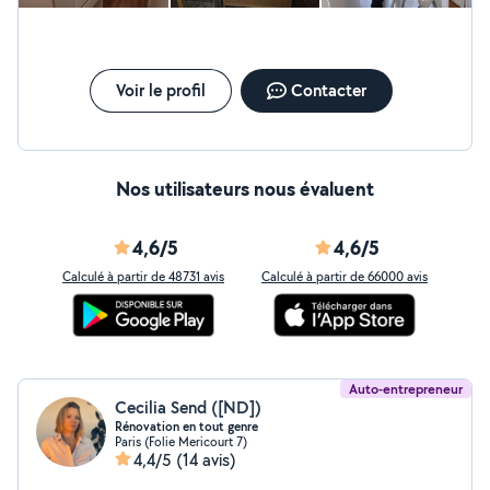
pour fabriquer des portes sur mesure ou armoire. Ou
découpe d'un plan de travail. Sérieuse, ponctuelle et
appliquée, je veille a ce que le travail soit de qualité et
dans les règles de l'art. N'hésitez pas à me contacter ;)
Je suis disponible pour intervenir rapidement, sur devis
Voir le profil
Contacter
gratuit et sans engagement.
Nos utilisateurs nous évaluent
4,6/5
4,6/5
Calculé à partir de 48731 avis
Calculé à partir de 66000 avis
Auto-entrepreneur
Cecilia Send ([ND])
Rénovation en tout genre
Paris (Folie Mericourt 7)
4,4/5
(14 avis)