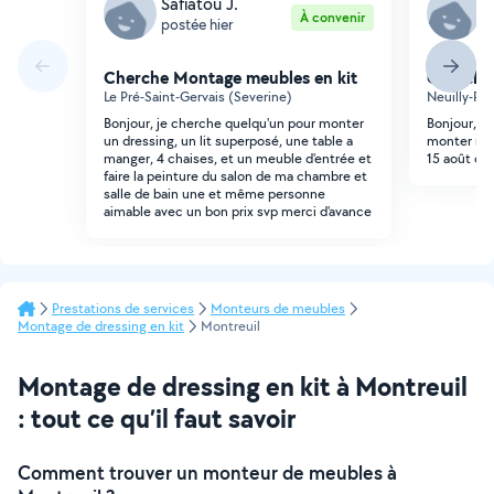
Safiatou J.
S
À convenir
postée hier
p
Cherche Montage meubles en kit
Cherche
Le Pré-Saint-Gervais (Severine)
Neuilly-Pla
Bonjour, je cherche quelqu'un pour monter
Bonjour, J
un dressing, un lit superposé, une table a
monter mon
manger, 4 chaises, et un meuble d'entrée et
15 août ou 
faire la peinture du salon de ma chambre et
salle de bain une et même personne
aimable avec un bon prix svp merci d'avance
Prestations de services
Monteurs de meubles
Montage de dressing en kit
Montreuil
Montage de dressing en kit à Montreuil
: tout ce qu’il faut savoir
Comment trouver un monteur de meubles à