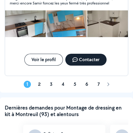
merci encore Samir foncez les yeux fermé très professionnel
mur -montage de meuble en kit -démontage meuble -
installation colonne de douche -montage cabane de
jardin -fixation d'objets décoratifs (cadres miroirs
lustres...) -Fixation tv au mur (placo ou béton) -Pose lino
-Pose cabine de douche -Installation cuisine complète -
Dépose d'anciens meuble -Démontage d'anciens
meubles -Perçage de mur béton avec différents forêts -
Rénovation de douche dépose et pose de nouveau
vasque et lavabo -Decoration mural avec panneaux
acoustique -aménagement cagibi et espace de
Voir le profil
Contacter
rangement -Pose de tringles à rideaux et stores -
aménagement en placo platre -Pose et dépose portes
et fenêtres. Déplacement pour faire des devis gratuit.
1
2
3
4
5
6
7
Page
suivante
Dernières demandes pour Montage de dressing en
kit à Montreuil (93) et alentours