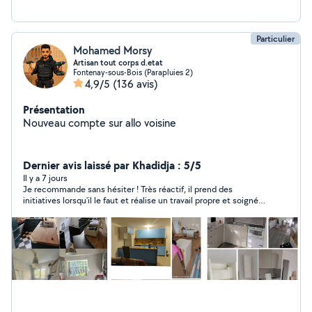
Particulier
Mohamed Morsy
Artisan tout corps d.etat
Fontenay-sous-Bois (Parapluies 2)
4,9/5
(136 avis)
Présentation
Nouveau compte sur allo voisine
Dernier avis laissé par Khadidja : 5/5
Il y a 7 jours
Je recommande sans hésiter ! Très réactif, il prend des
initiatives lorsqu’il le faut et réalise un travail propre et soigné.
Le montage des meubles a été effectué avec sérieux. Merci
encore pour votre professionnalisme !