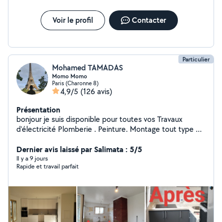
Voir le profil
Contacter
Particulier
Mohamed TAMADAS
Momo Momo
Paris (Charonne 8)
4,9/5
(126 avis)
Présentation
bonjour je suis disponible pour toutes vos Travaux
d'électricité Plomberie . Peinture. Montage tout type de
meuble Cuisine équipée Une personne sérieuse et
dynamique
Dernier avis laissé par Salimata : 5/5
Il y a 9 jours
Rapide et travail parfait