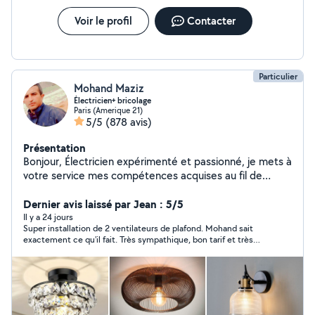
Voir le profil
Contacter
Particulier
Mohand Maziz
Électricien+ bricolage
Paris (Amerique 21)
5/5
(878 avis)
Présentation
Bonjour, Électricien expérimenté et passionné, je mets à
votre service mes compétences acquises au fil de
plusieurs années dans le domaine de l'électricité. Je suis
spécialisé dans l'installation, la réparation et le
Dernier avis laissé par Jean : 5/5
dépannage électrique, En complément de mes
Il y a 24 jours
Super installation de 2 ventilateurs de plafond. Mohand sait
expertises électriques, je réalise également divers
exactement ce qu'il fait. Très sympathique, bon tarif et très
travaux tels que , l'installation de luminaires, la pose
réactif car intervenu le lendemain de ma demande. Top top.
d'étagères et de tringles à rideaux, et l'installation des
meubles,ainsi que l'aménagement intérieur. Sérieux,
organisé et attentif aux détails, je suis disponible pour
répondre à vos besoins et vous accompagner dans vos