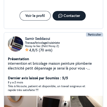
Voir le profil
Contacter
Particulier
Samir Seddaoui
Travaux/bricolage/cuisiniste
Noisy-le-Sec (Petit Noisy 2)
4,8/5
(70 avis)
Présentation
intervention et bricolage maison peinture plomberie
électricité petit dépannage je serai là pour vous -
Réparation de store fenêtre et porte -Pose du parquet -
Installation serrure porte -Plomberie changement de
Dernier avis laissé par Soumiss : 5/5
robinetterie -Rafraîchissement de mur peinture -enduit -
Il y a 2 mois
Très à l’écoute, patient et disponible, un travail soigneux et
jardinage -installation d'étagère mural -fixation de tv au
rapide très satisfaite !!!!
mur -montage de meuble en kit -démontage meuble -
installation colonne de douche -montage cabane de
jardin -fixation d'objets décoratifs (cadres miroirs
lustres...) -Fixation tv au mur (placo ou béton) -Pose lino