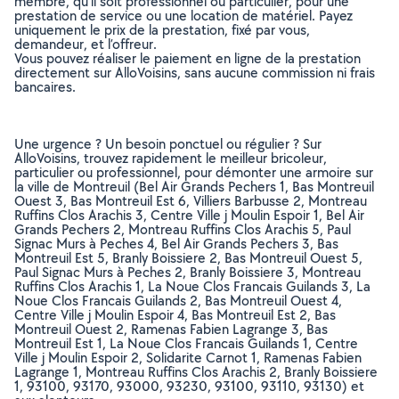
membre, qu’il soit professionnel ou particulier, pour une
prestation de service ou une location de matériel. Payez
uniquement le prix de la prestation, fixé par vous,
demandeur, et l’offreur.
Vous pouvez réaliser le paiement en ligne de la prestation
directement sur AlloVoisins, sans aucune commission ni frais
bancaires.
Une urgence ? Un besoin ponctuel ou régulier ? Sur
AlloVoisins, trouvez rapidement le meilleur bricoleur,
particulier ou professionnel, pour démonter une armoire sur
la ville de Montreuil (Bel Air Grands Pechers 1, Bas Montreuil
Ouest 3, Bas Montreuil Est 6, Villiers Barbusse 2, Montreau
Ruffins Clos Arachis 3, Centre Ville j Moulin Espoir 1, Bel Air
Grands Pechers 2, Montreau Ruffins Clos Arachis 5, Paul
Signac Murs à Peches 4, Bel Air Grands Pechers 3, Bas
Montreuil Est 5, Branly Boissiere 2, Bas Montreuil Ouest 5,
Paul Signac Murs à Peches 2, Branly Boissiere 3, Montreau
Ruffins Clos Arachis 1, La Noue Clos Francais Guilands 3, La
Noue Clos Francais Guilands 2, Bas Montreuil Ouest 4,
Centre Ville j Moulin Espoir 4, Bas Montreuil Est 2, Bas
Montreuil Ouest 2, Ramenas Fabien Lagrange 3, Bas
Montreuil Est 1, La Noue Clos Francais Guilands 1, Centre
Ville j Moulin Espoir 2, Solidarite Carnot 1, Ramenas Fabien
Lagrange 1, Montreau Ruffins Clos Arachis 2, Branly Boissiere
1, 93100, 93170, 93000, 93230, 93100, 93110, 93130) et