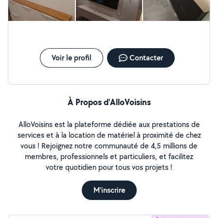
-Pose cabine de douche -Installation cuisine complète -
Dépose d'anciens meuble -Démontage d'anciens
meubles -Perçage de mur béton avec différents forêts -
Rénovation de douche dépose et pose de nouveau
vasque et lavabo -Decoration mural avec panneaux
acoustique -aménagement cagibi et espace de
Voir le profil
Contacter
rangement -Pose de tringles à rideaux et stores -
aménagement en placo platre -Pose et dépose portes
et fenêtres. Déplacement pour faire des devis gratuit.
À Propos d’AlloVoisins
AlloVoisins est la plateforme dédiée aux prestations de
services et à la location de matériel à proximité de chez
vous ! Rejoignez notre communauté de 4,5 millions de
membres, professionnels et particuliers, et facilitez
votre quotidien pour tous vos projets !
M'inscrire