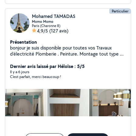
Particulier
Mohamed TAMADAS
Momo Momo
Paris (Charonne 8)
4,9/5
(127 avis)
Présentation
bonjour je suis disponible pour toutes vos Travaux
d'électricité Plomberie . Peinture. Montage tout type de
meuble Cuisine équipée Une personne sérieuse et
dynamique
Dernier avis laissé par Héloïse : 5/5
Il y a 6 jours
C'est parfait, merci beaucoup !