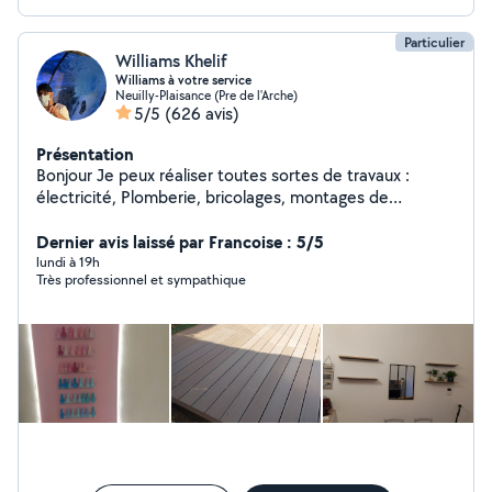
Particulier
Williams Khelif
Williams à votre service
Neuilly-Plaisance (Pre de l'Arche)
5/5
(626 avis)
Présentation
Bonjour Je peux réaliser toutes sortes de travaux :
électricité, Plomberie, bricolages, montages de
meubles, penderies sur mesure. Je fais un travail propre
et soigné. Zéro six,seize, Vingt six,dix sept, Quatre vingt
Dernier avis laissé par Francoise : 5/5
dix. Si vous me contactez directement par téléphone
lundi à 19h
Très professionnel et sympathique
laisser moi vos coordonnées. Merci. Williams allovoisins