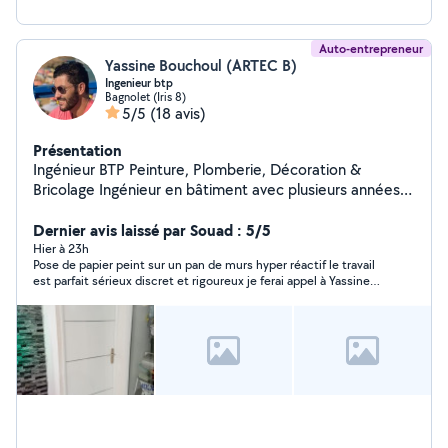
Auto-entrepreneur
Yassine Bouchoul (ARTEC B)
Ingenieur btp
Bagnolet (Iris 8)
5/5
(18 avis)
Présentation
Ingénieur BTP Peinture, Plomberie, Décoration &
Bricolage Ingénieur en bâtiment avec plusieurs années
d'expérience, je propose mes services pour tous vos
travaux à domicile : Peinture intérieure et extérieure
Dernier avis laissé par Souad : 5/5
Travaux de plomberie (robinets, fuites, WC, éviers,
Hier à 23h
Pose de papier peint sur un pan de murs hyper réactif le travail
douchettes, etc.) Montage et installation de meubles,
est parfait sérieux discret et rigoureux je ferai appel à Yassine
tringles, luminaires Décoration et aménagement
pour d’autre travaux
intérieur Petits travaux de rénovation et d'entretien
Travail soigné, finitions de qualité et conseils techniques
personnalisés. Devis gratuit et intervention rapide.