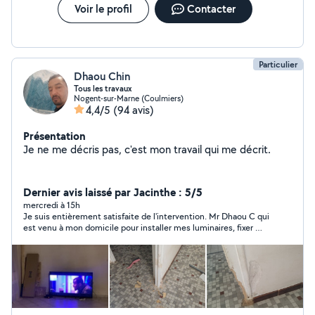
Voir le profil
Contacter
Particulier
Dhaou Chin
Tous les travaux
Nogent-sur-Marne (Coulmiers)
4,4/5
(94 avis)
Présentation
Je ne me décris pas, c'est mon travail qui me décrit.
Dernier avis laissé par Jacinthe : 5/5
mercredi à 15h
Je suis entièrement satisfaite de l'intervention. Mr Dhaou C qui
est venu à mon domicile pour installer mes luminaires, fixer ma
télévision et poser ma caméra extérieure a réalisé un travail de
grande qualité. Il a été très professionnel, très poli, agréable et
à l'écoute. Le chantier a été laissé propre et tout fonctionne
parfaitement. Je recommande vraiment Mr Dhaou C sans
hésitation. Merci encore pour votre sérieux et votre
professionnalisme !