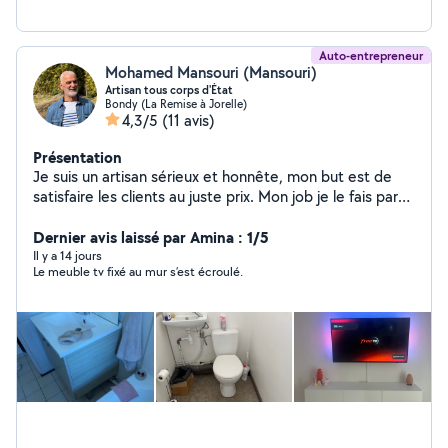
Auto-entrepreneur
Mohamed Mansouri (Mansouri)
Artisan tous corps d'État
Bondy (La Remise à Jorelle)
4,3/5
(11 avis)
Présentation
Je suis un artisan sérieux et honnête, mon but est de
satisfaire les clients au juste prix. Mon job je le fais par
expérience avec plus de 40 années d'expérience. J'ai
dirigé des chantiers de toutes tailles, et aujourd'hui je
Dernier avis laissé par Amina : 1/5
me concentre sur les travaux de rénovation d'intérieur,
Il y a 14 jours
Le meuble tv fixé au mur s’est écroulé.
même si je peux toucher à tout (rénovation extérieure,
plomberie, électricité, chauffage, peinture, façade,
pose d'enseigne commerciale, extension de maison ,
décoration d'intérieur, paysagiste etc). Mon équipe et
moi pouvons prendre en charge tous types de chantiers
dans ces domaines à Bondy et dans les alentours en île
de France. Au plaisir de vous rencontrer pour lancer
votre projet et nous mettre à votre service.