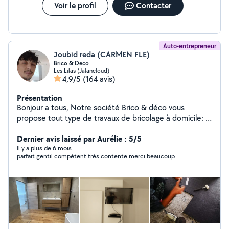
Voir le profil
Contacter
Auto-entrepreneur
Joubid reda (CARMEN FLE)
Brico & Deco
Les Lilas (Jalancloud)
4,9/5
(164 avis)
Présentation
Bonjour a tous, Notre société Brico & déco vous
propose tout type de travaux de bricolage à domicile: -
Montage de meuble ( installation de cuisine, etc) -
Décoration intérieur (fixation d'étagère, tableau, miroir
Dernier avis laissé par Aurélie : 5/5
etc...) -Électricité (installation de luminaire, prise,
Il y a plus de 6 mois
parfait gentil compétent très contente merci beaucoup
interrupteur etc...) -Plomberie (tuyauterie PVC,
robinetterie, vasque etc...) -Peinture et pose de papier
peint - Pose de carrelage - Jardinage ( nettoyage de
terrasse, pose et construction de terrasse en bois ou
en PVC..) -Tout autre travaux (j'étudie toutes les
demandes). Tarif: Sur devis Carmen et Reda
Brico&déco