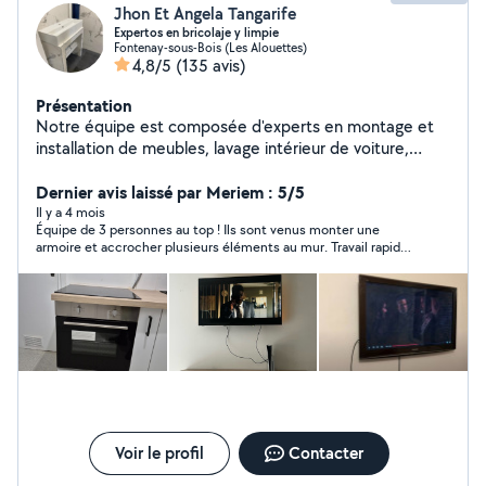
Jhon Et Angela Tangarife
Expertos en bricolaje y limpie
Fontenay-sous-Bois (Les Alouettes)
4,8/5
(135 avis)
Présentation
Notre équipe est composée d'experts en montage et
installation de meubles, lavage intérieur de voiture,
nettoyage de meubles et de matériaux, travaux de
peinture, réparations à domicile et nettoyage de
Dernier avis laissé par Meriem : 5/5
maison. Nous sommes toujours attentifs aux détails lors
Il y a 4 mois
Équipe de 3 personnes au top ! Ils sont venus monter une
de chaque intervention. Contactez-nous pour avoir le
armoire et accrocher plusieurs éléments au mur. Travail rapide,
plaisir de vous assister.
efficace et soigné. Très professionnels et en plus gentils.
Voir le profil
Contacter