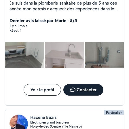
Je suis dans la plomberie sanitaire de plus de 5 ans ces
année mon permis d'acquérir des expériences dans le
bricolage je suis disponible pour vous aider à faire vos
prestations
Dernier avis laissé par Marie : 5/5
Il y a 1 mois
Réactif
Voir le profil
Contacter
Particulier
Hacene Baziz
Electricien grand bricoleur
Noisy-le-Sec (Centre Ville Mairie 3)