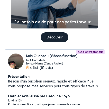
J'ai besoin d'aide pour des petits travaux
Découvrir
Auto-entrepreneur
Anis Ouchaou (Ghost-function)
Tout Corp d'état
Bry-sur-Marne (Centre Ancien)
4,8/5
(51 avis)
Présentation
Besoin d'un bricoleur sérieux, rapide et efficace ? Je
vous propose mes services pour tous types de travaux
de bricolage, petits ou grands : montage de meubles,
réparations, installations, finitions, améliorations de
Dernier avis laissé par Caroline : 5/5
l'habitat et bien plus encore. Travail soigné et de qualité
lundi à 16h
Professionnel & sympathique je recommande vivement
Ponctualité et sérieux Conseils honnêtes et solutions