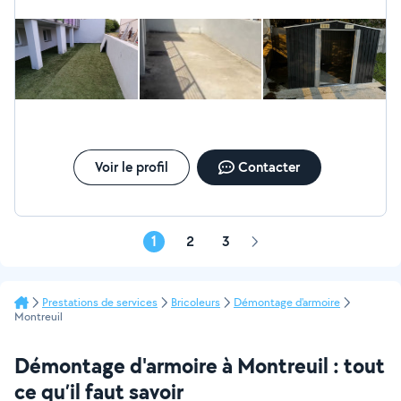
adaptées Intervention rapide selon vos besoins Votre
satisfaction est ma priorité. Un travail bien fait, au juste
prix. N'hésitez pas à me contacter, je réponds
rapidement et avec plaisir.
Voir le profil
Contacter
1
2
3
Page
suivante
Prestations de services
Bricoleurs
Démontage d'armoire
Montreuil
Démontage d'armoire à Montreuil : tout
ce qu’il faut savoir