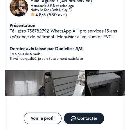
Hillal Aguercif (AH pro-service)
Menuiserie A.P.B et bricolage
Noisy-le-Sec (Petit Noisy 2)
4,8/5
(580 avis)
Présentation
Tél: zéro 758782792 WhatsApp AH pro services 15 ans
xpérience de bâtiment "Menuisier aluminium et PVC -
Bricolage,er rénovation Spécialisé dans la fabrication et
l'installation de menuiseries en aluminium et PVC, je
Dernier avis laissé par Danielle : 5/5
propose également mes services pour tous vos travaux
Il y a plus de 6 mois
Travail de qualité, je suis totalement satisfaite
de bricolage. Mes réalisations : - Fenêtres et portes en
aluminium et PVC et bois - Volets roulants et stores -
Bardages et façades - Travaux de rénovation et de
réparation -serrerie -Reparation oubgect - Bricolage :
montage des cuisine et des meubles, installation de
étagères, travaux de peinture, Je suis à votre
disposition pour discuter de vos projets et vous
proposer des solutions personnalisées. N'hésitez pas à
me contacter pour obtenir un devis gratuit."
Voir le profil
Contacter