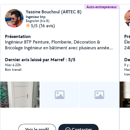
Auto-entrepreneur
Yassine Bouchoul (ARTEC B)
Ingenieur btp
Bagnolet (Iris 8)
5/5
(16 avis)
Présentation
Pr
Ingénieur BTP Peinture, Plomberie, Décoration &
Éle
Bricolage Ingénieur en bâtiment avec plusieurs années
24H/24 INSTALL
d'expérience, je propose mes services pour tous vos
TRAVAUX diplôm
travaux à domicile : Peinture intérieure et extérieure
Dernier avis laissé par Marref : 5/5
dan
De
Travaux de plomberie (robinets, fuites, WC, éviers,
Dispo
Hier à 22h
Il 
Bon travail
Hac
douchettes, etc.) Montage et installation de meubles,
24h/
tra
tringles, luminaires Décoration et aménagement
proposées :
intérieur Petits travaux de rénovation et d'entretien
disjonct
Travail soigné, finitions de qualité et conseils
(pr
techniques personnalisés. Devis gratuit et intervention
Ins
rapide.
Ti
d'appareil
éle
ki
lav
lust
Voir le profil
Contacter