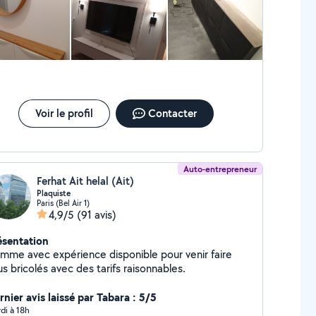
din -fixation d'objets décoratifs (cadres miroirs
tres...) -Fixation tv au mur (placo ou béton) -Pose
o -Pose cabine de douche -Installation cuisine
mplète -Dépose d'anciens meuble -Démontage
anciens meubles -Perçage de mur béton avec
fférents forêts -Rénovation de douche dépose et
se de nouveau vasque et lavabo -Decoration mural
ec panneaux acoustique -aménagement cagibi et
Voir le profil
Contacter
pace de rangement -Pose de tringles à rideaux et
ores -aménagement en placo platre -Pose et dépose
rtes et fenêtres. Déplacement pour faire des devis
tuit.
Auto-entrepreneur
Ferhat Ait helal (Ait)
Plaquiste
Paris (Bel Air 1)
4,9/5
(91 avis)
ésentation
mme avec expérience disponible pour venir faire
s bricolés avec des tarifs raisonnables.
rnier avis laissé par Tabara : 5/5
di à 18h