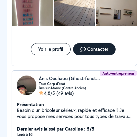
Voir le profil
Contacter
Auto-entrepreneur
Anis Ouchaou (Ghost-function)
Tout Corp d'état
Bry-sur-Marne (Centre Ancien)
4,8/5
(49 avis)
Présentation
Besoin d'un bricoleur sérieux, rapide et efficace ? Je
vous propose mes services pour tous types de travaux
de bricolage, petits ou grands : montage de meubles,
réparations, installations, finitions, améliorations de
Dernier avis laissé par Caroline : 5/5
l'habitat et bien plus encore. Travail soigné et de
lundi à 16h