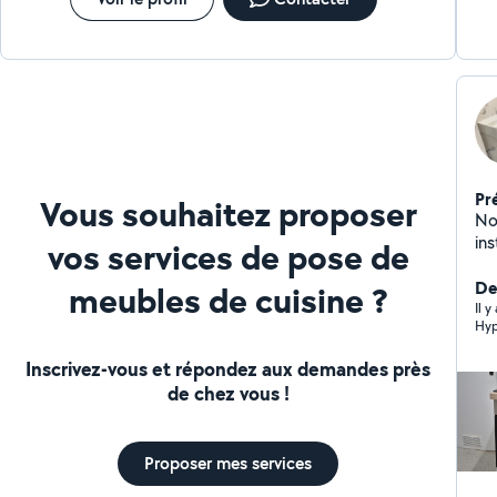
d'u
ou 
n'h
Pr
Vous souhaitez proposer
No
ins
vos services de pose de
ne
pe
Der
meubles de cuisine ?
maison. Nous somm
Il y
Hyp
lo
le 
Inscrivez-vous et répondez aux demandes près
de chez vous !
Proposer mes services