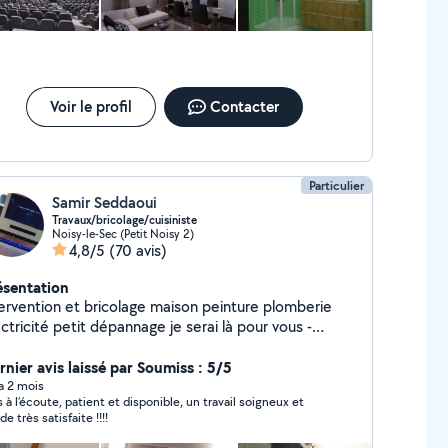
Voir le profil
Contacter
Particulier
Samir Seddaoui
Travaux/bricolage/cuisiniste
Noisy-le-Sec (Petit Noisy 2)
4,8/5
(70 avis)
ésentation
tervention et bricolage maison peinture plomberie
ctricité petit dépannage je serai là pour vous -
paration de store fenêtre et porte -Pose du parquet
nstallation serrure porte -Plomberie changement de
rnier avis laissé par Soumiss : 5/5
binetterie -Rafraîchissement de mur peinture -enduit
 a 2 mois
s à l’écoute, patient et disponible, un travail soigneux et
rdinage -installation d'étagère mural -fixation de tv au
de très satisfaite !!!!
r -montage de meuble en kit -démontage meuble -
stallation colonne de douche -montage cabane de