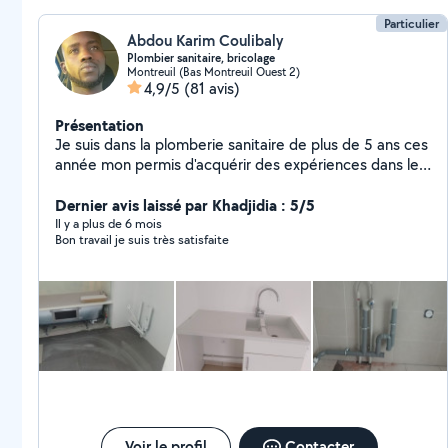
Particulier
Abdou Karim Coulibaly
Plombier sanitaire, bricolage
Montreuil (Bas Montreuil Ouest 2)
4,9/5
(81 avis)
Présentation
Je suis dans la plomberie sanitaire de plus de 5 ans ces
année mon permis d'acquérir des expériences dans le
bricolage je suis disponible pour vous aider à faire vos
prestations
Dernier avis laissé par Khadjidia : 5/5
Il y a plus de 6 mois
Bon travail je suis très satisfaite
Voir le profil
Contacter