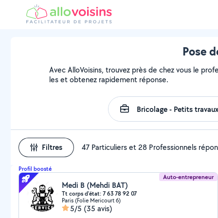
Pose d
Avec AlloVoisins, trouvez près de chez vous le prof
les et obtenez rapidement réponse.
Filtres
47 Particuliers et 28 Professionnels répo
Profil boosté
Auto-entrepreneur
Medi B (Mehdi BAT)
Tt corps d'état: 7 63 78 92 07
Paris (Folie Mericourt 6)
5/5
(35 avis)