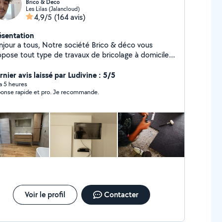
Brico & Deco
Les Lilas (Jalancloud)
4,9/5
(164 avis)
ésentation
njour a tous, Notre société Brico & déco vous
opose tout type de travaux de bricolage à domicile: -
tage de meuble ( installation de cuisine, etc) -
oration intérieur (fixation d'étagère, tableau, miroir
nier avis laissé par Ludivine : 5/5
stallation de luminaire, prise,
 a 5 heures
onse rapide et pro. Je recommande.
pteur etc...) -Plomberie (tuyauterie PVC,
tterie, vasque etc...) -Peinture et pose de papier
- Pose de carrelage - Jardinage ( nettoyage de
rrasse, pose et construction de terrasse en bois ou
PVC..) -Tout autre travaux (j'étudie toutes les
. Tarif: Sur devis Carmen et Reda
ico&déco
Voir le profil
Contacter