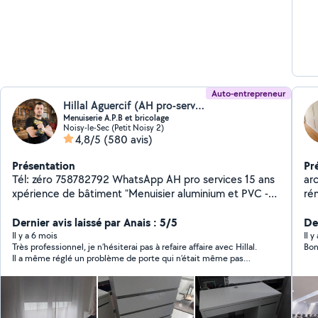
Auto-entrepreneur
Hillal Aguercif (AH pro-service)
Menuiserie A.P.B et bricolage
Noisy-le-Sec (Petit Noisy 2)
4,8/5
(580 avis)
Présentation
Pr
Tél: zéro 758782792 WhatsApp AH pro services 15 ans
archi
xpérience de bâtiment "Menuisier aluminium et PVC -
rén
Bricolage,er rénovation Spécialisé dans la fabrication et
gra
l'installation de menuiseries en aluminium et PVC, je
Dernier avis laissé par Anais : 5/5
Der
propose également mes services pour tous vos travaux
Il y a 6 mois
Il y
Très professionnel, je n’hésiterai pas à refaire affaire avec Hillal.
Bon
de bricolage. Mes réalisations : - Fenêtres et portes en
Il a même réglé un problème de porte qui n’était même pas
aluminium et PVC et bois - Volets roulants et stores -
prévu Très gentil
Bardages et façades - Travaux de rénovation et de
réparation -serrerie -Reparation oubgect - Bricolage :
montage des cuisine et des meubles, installation de