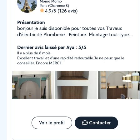
Momo Momo
Paris (Charonne 8)
4,9/5
(126 avis)
Présentation
bonjour je suis disponible pour toutes vos Travaux
d'électricité Plomberie . Peinture. Montage tout type
de meuble Cuisine équipée Une personne sérieuse et
dynamique
Dernier avis laissé par Aya : 5/5
Il y a plus de 6 mois
Excellent travail et d'une rapidité redoutable.Je ne peux que le
conseiller. Encore MERCI
Voir le profil
Contacter