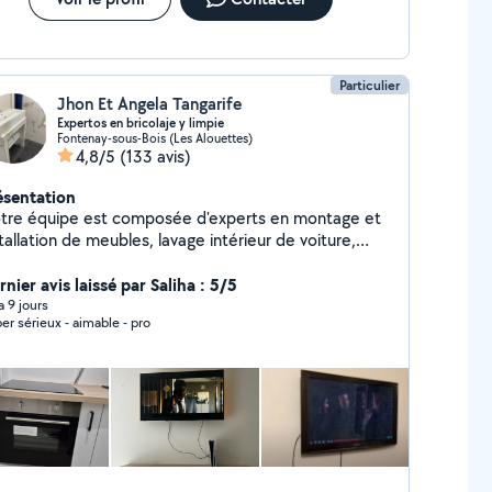
n électricien fiable pour une panne, une réparation
une installation ? Je suis disponible tout de suite
ésitez pas à m'appeler.
Particulier
Jhon Et Angela Tangarife
Expertos en bricolaje y limpie
Fontenay-sous-Bois (Les Alouettes)
4,8/5
(133 avis)
ésentation
tre équipe est composée d'experts en montage et
tallation de meubles, lavage intérieur de voiture,
ttoyage de meubles et de matériaux, travaux de
inture, réparations à domicile et nettoyage de
nier avis laissé par Saliha : 5/5
es toujours attentifs aux détails
 a 9 jours
er sérieux - aimable - pro
rs de chaque intervention. Contactez-nous pour avoir
plaisir de vous assister.