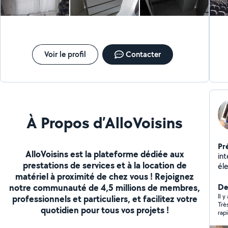
étagères, travaux de peinture, Je suis à votre
disposition pour discuter de vos projets et vous
proposer des solutions personnalisées. N'hésitez pas à
me contacter pour obtenir un devis gratuit."
Voir le profil
Contacter
À Propos d’AlloVoisins
Pr
AlloVoisins est la plateforme dédiée aux
in
prestations de services et à la location de
éle
matériel à proximité de chez vous ! Rejoignez
Ré
notre communauté de 4,5 millions de membres,
-I
De
ro
Il y
professionnels et particuliers, et facilitez votre
Trè
-ja
quotidien pour tous vos projets !
rapi
mu
in