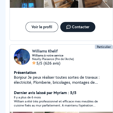
Voir le profil
Contacter
Particulier
Williams Khelif
Williams à votre service
Neuilly-Plaisance (Pre de l'Arche)
5/5
(626 avis)
Présentation
Bonjour Je peux réaliser toutes sortes de travaux :
électricité, Plomberie, bricolages, montages de
meubles, penderies sur mesure. Je fais un travail
propre et soigné. Zéro six,seize, Vingt six,dix sept,
Dernier avis laissé par Myriam : 5/5
Quatre vingt dix. Si vous me contactez directement par
Il y a plus de 6 mois
William a été très professionnel et efficace mes meubles de
téléphone laisser moi vos coordonnées. Merci. Williams
cuisine fixés au mur parfaitement. A maintenu l'opération
allovoisins
malgré la canicule ! Merci beaucoup.