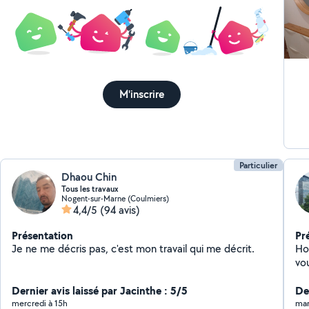
jar
lus
lin
co
d'
di
M'inscrire
po
av
es
st
po
gra
Particulier
Dhaou Chin
Tous les travaux
Nogent-sur-Marne (Coulmiers)
4,4/5
(94 avis)
Présentation
Pr
Je ne me décris pas, c'est mon travail qui me décrit.
Ho
vou
Dernier avis laissé par Jacinthe : 5/5
De
mercredi à 15h
mar