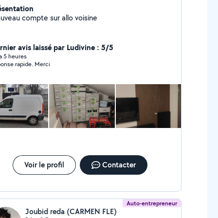
ésentation
uveau compte sur allo voisine
nier avis laissé par Ludivine : 5/5
 a 5 heures
onse rapide. Merci
Voir le profil
Contacter
Auto-entrepreneur
Joubid reda (CARMEN FLE)