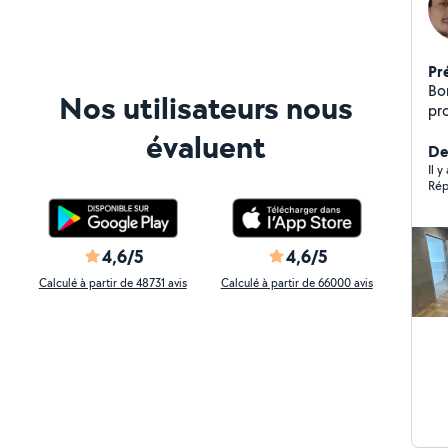
Pr
Bo
Nos utilisateurs nous
pr
Mon
évaluent
Déc
Der
etc...) -Électricité (in
Il y
Rép
interru
robine
peint 
te
4,6/5
4,6/5
en 
Calculé à partir de 48731 avis
Calculé à partir de 66000 avis
demandes)
Br