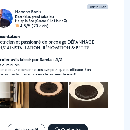
Particulier
Hacene Baziz
Electricien grand bricoleur
Noisy-le-Sec (Centre Ville Mairie 3)
4,5/5
(70 avis)
ésentation
ctricien et passionné de bricolage DÉPANNAGE
ATION, RÉNOVATION & PETITS
é avec plus de 15 ans d'expérience
s l'électricité bâtiment, tertiaire et industriel.
rnier avis laissé par Samia : 5/5
nible immédiatement 7j/7 Dépannage d'urgence
y a 21 minutes
ene est une personne très sympathique et efficace. Son
24 ________________________________________ Prestations
vail est parfait, je recommande les yeux fermés!!
 Dépannages urgents (pannes, coupures,
eurs HS) Petites réparations électriques
ises, interrupteurs, luminaires, sonnettes, etc.)
tallation et rénovation de tableaux électriques
rage de câbles, pose de points lumineux et
lages Lecture et réalisation de plans/schémas
ctrique Installation de TV Montage rideaux Montage
t meuble Pose des plaque d'induction 'machine a
er .frigo.four.....exc . Montage des luminaire sport
re hublot ex... ________________________________________ Besoin
Voir le profil
Contacter