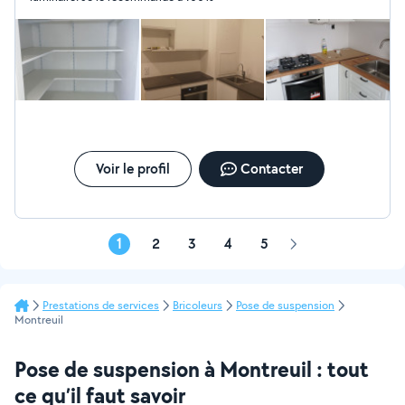
Voir le profil
Contacter
1
2
3
4
5
Page
suivante
Prestations de services
Bricoleurs
Pose de suspension
Montreuil
Pose de suspension à Montreuil : tout
ce qu’il faut savoir