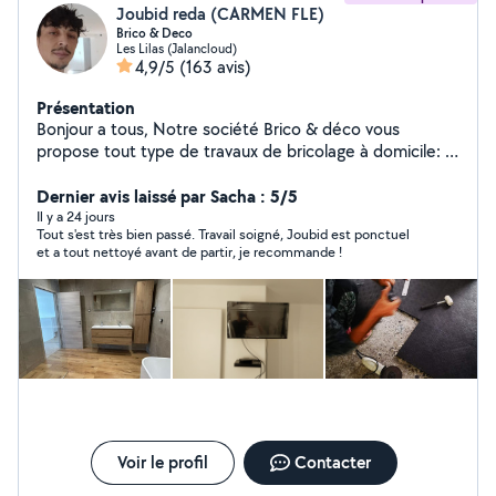
Joubid reda (CARMEN FLE)
Brico & Deco
Les Lilas (Jalancloud)
4,9/5
(163 avis)
Présentation
Bonjour a tous, Notre société Brico & déco vous
propose tout type de travaux de bricolage à domicile: -
Montage de meuble ( installation de cuisine, etc) -
Décoration intérieur (fixation d'étagère, tableau, miroir
Dernier avis laissé par Sacha : 5/5
etc...) -Électricité (installation de luminaire, prise,
Il y a 24 jours
Tout s'est très bien passé. Travail soigné, Joubid est ponctuel
interrupteur etc...) -Plomberie (tuyauterie PVC,
et a tout nettoyé avant de partir, je recommande !
robinetterie, vasque etc...) -Peinture et pose de papier
peint - Pose de carrelage - Jardinage ( nettoyage de
terrasse, pose et construction de terrasse en bois ou
en PVC..) -Tout autre travaux (j'étudie toutes les
demandes). Tarif: Sur devis Carmen et Reda
Brico&déco
Voir le profil
Contacter