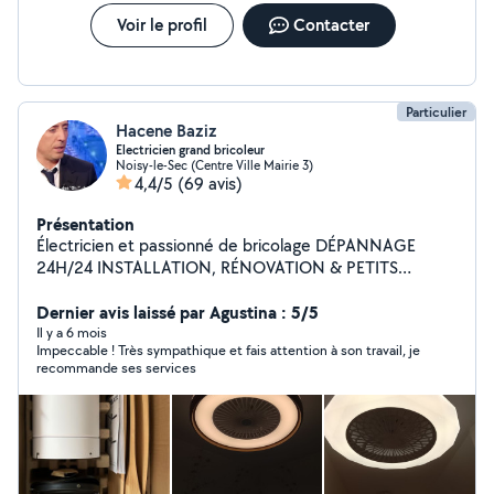
Voir le profil
Contacter
Particulier
Hacene Baziz
Electricien grand bricoleur
Noisy-le-Sec (Centre Ville Mairie 3)
4,4/5
(69 avis)
Présentation
Électricien et passionné de bricolage DÉPANNAGE
24H/24 INSTALLATION, RÉNOVATION & PETITS
TRAVAUX diplômé avec plus de 15 ans d'expérience
dans l'électricité bâtiment, tertiaire et industriel.
Dernier avis laissé par Agustina : 5/5
Disponible immédiatement 7j/7 Dépannage d'urgence
Il y a 6 mois
Impeccable ! Très sympathique et fais attention à son travail, je
24h/24 ________________________________________ Prestations
recommande ses services
proposées : Dépannages urgents (pannes, coupures,
disjoncteurs HS) Petites réparations électriques (prises,
interrupteurs, luminaires, sonnettes, etc.) Installation et
rénovation de tableaux électriques Tirage de câbles,
pose de points lumineux et d'appareillages Lecture et
réalisation de plans/schémas électrique Installation de