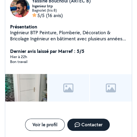
Yassine Bouchoul (ARTEC B)
Ingenieur btp
Bagnolet (Iris 8)
5/5
(16 avis)
Présentation
Ingénieur BTP Peinture, Plomberie, Décoration &
Bricolage Ingénieur en bâtiment avec plusieurs années
d'expérience, je propose mes services pour tous vos
travaux à domicile : Peinture intérieure et extérieure
Dernier avis laissé par Marref : 5/5
Travaux de plomberie (robinets, fuites, WC, éviers,
Hier à 22h
Bon travail
douchettes, etc.) Montage et installation de meubles,
tringles, luminaires Décoration et aménagement
intérieur Petits travaux de rénovation et d'entretien
Travail soigné, finitions de qualité et conseils techniques
personnalisés. Devis gratuit et intervention rapide.
Voir le profil
Contacter