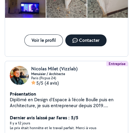
parfaitement. Je recommande vraiment Mr Dhaou C sans
hésitation. Merci encore pour votre sérieux et votre
professionnalisme !
Voir le profil
Contacter
Entreprise
Nicolas Milet (Vizzlab)
Menuisier / Architecte
Paris (Picpus 24)
5/5
(4 avis)
Présentation
Diplômé en Design d'Espace à l'école Boulle puis en
Architecture, je suis entrepreneur depuis 2019.
Architecte de formation, menuisier par vocation, je
mets au service de vos projets mes diverses
Dernier avis laissé par Fares : 5/5
compétences en conception, fabrication et pose. J'ai le
Il y a 12 jours
Le prix était honnête et le travail parfait. Merci à vous
sens du détail et l'amour du travail bien fait. Je suis