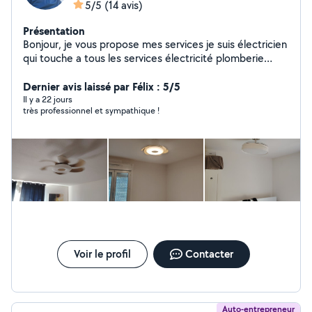
5/5
(14 avis)
Présentation
Bonjour, je vous propose mes services je suis électricien
qui touche a tous les services électricité plomberie
montage de meuble ...... instalation de climatiseur
instalation ventilateur chengement de tableau
Dernier avis laissé par Félix : 5/5
electrique prise interupteur reparation fuit d'eau
Il y a 22 jours
très professionnel et sympathique !
chengement metigeur robineterie zero siix zero neuf
zero neuf zero trois soiscante douze a la fin ya des
message que je peut pas repondre sur l'apli N'hister pas
à me contacter directement professionnel ,serieux,
attentif
Voir le profil
Contacter
Auto-entrepreneur