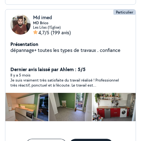
Particulier
Md imed
MD Brico
Les Lilas (l'Eglise)
4,7/5
(199 avis)
Présentation
dépannage+ toutes les types de travaux . confiance
Dernier avis laissé par Ahlem : 5/5
Il y a 5 mois
Je suis vraiment très satisfaite du travail réalisé ! Professionnel
très réactif, ponctuel et à l’écoute. Le travail est
incroyablement soigné, fait avec beaucoup de sérieux et de
précision. En plus les prix sont très attractifs par rapport à la
qualité de la prestation. Tout était parfait du début à la fin. Je
recommande les yeux fermés à 10000% ! 👌 ça va