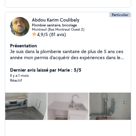
Particulier
Abdou Karim Coulibaly
Plombier sanitaire, bricolage
Montreuil (Bas Montreuil Ouest 2)
4,9/5
(81 avis)
Présentation
Je suis dans la plomberie sanitaire de plus de 5 ans ces
année mon permis d'acquérir des expériences dans le
bricolage je suis disponible pour vous aider à faire vos
prestations
Dernier avis laissé par Marie : 5/5
Il y a 1 mois
Réactif