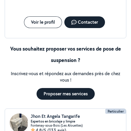
TV Montage rideaux Montage kit meuble Pose des
plaque d'induction 'machine a laver .frigo.four.....exc .
Montage des luminaire sport lustre hublot ex...
________________________________________ Besoin d'un électricien
Voir le profil
Contacter
fiable pour une panne, une réparation ou une installation
? Je suis disponible tout de suite n'hésitez pas à
m'appeler.
Vous souhaitez proposer vos services de pose de
suspension ?
Inscrivez-vous et répondez aux demandes près de chez
vous !
Proposer mes services
Particulier
Jhon Et Angela Tangarife
Expertos en bricolaje y limpie
Fontenay-sous-Bois (Les Alouettes)
4,8/5
(133 avis)