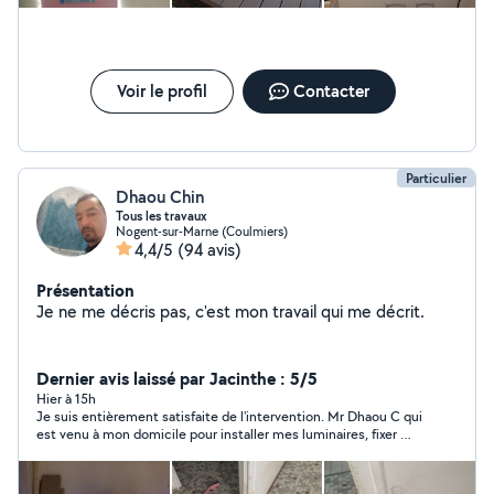
Voir le profil
Contacter
Particulier
Dhaou Chin
Tous les travaux
Nogent-sur-Marne (Coulmiers)
4,4/5
(94 avis)
Présentation
Je ne me décris pas, c'est mon travail qui me décrit.
Dernier avis laissé par Jacinthe : 5/5
Hier à 15h
Je suis entièrement satisfaite de l'intervention. Mr Dhaou C qui
est venu à mon domicile pour installer mes luminaires, fixer ma
télévision et poser ma caméra extérieure a réalisé un travail de
grande qualité. Il a été très professionnel, très poli, agréable et
à l'écoute. Le chantier a été laissé propre et tout fonctionne