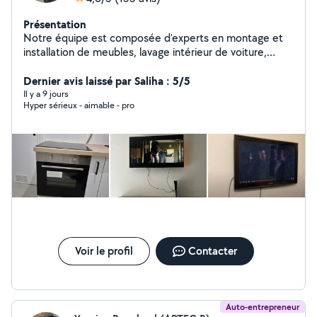
Présentation
Notre équipe est composée d'experts en montage et
installation de meubles, lavage intérieur de voiture,
nettoyage de meubles et de matériaux, travaux de
peinture, réparations à domicile et nettoyage de
Dernier avis laissé par Saliha : 5/5
maison. Nous sommes toujours attentifs aux détails lors
Il y a 9 jours
Hyper sérieux - aimable - pro
de chaque intervention. Contactez-nous pour avoir le
plaisir de vous assister.
Voir le profil
Contacter
Auto-entrepreneur