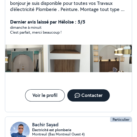
bonjour je suis disponible pour toutes vos Travaux
d'électricité Plomberie . Peinture. Montage tout type de
meuble Cuisine équipée Une personne sérieuse et
dynamique
Dernier avis laissé par Héloïse : 5/5
dimanche à minuit
C'est parfait, merci beaucoup !
Voir le profil
Contacter
Particulier
Bachir Sayad
Électricité est plomberie
Montreuil (Bas Montreuil Ouest 4)