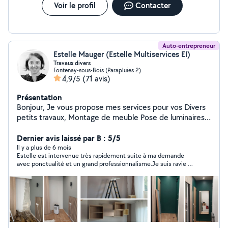
Voir le profil
Contacter
Auto-entrepreneur
Estelle Mauger (Estelle Multiservices EI)
Travaux divers
Fontenay-sous-Bois (Parapluies 2)
4,9/5
(71 avis)
Présentation
Bonjour, Je vous propose mes services pour vos Divers
petits travaux, Montage de meuble Pose de luminaires,
étagères, rideaux, stores, miroir, TV, meubles... Création
de meuble Pose de sol (hors carrelages) Peintures
Dernier avis laissé par B : 5/5
Entretien de jardin..... Organisée, sérieuse et
Il y a plus de 6 mois
Estelle est intervenue très rapidement suite à ma demande
méticuleuse, le tout dans le respect de votre
avec ponctualité et un grand professionnalisme.Je suis ravie et
environnement et avec le matériel nécessaire. N'hésitez
n'hésiterai pas à faire de nouveau appel à ses services. Betty
pas à me contacter. Merci Estelle