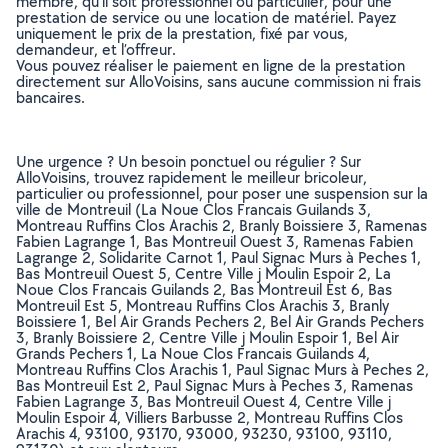
membre, qu’il soit professionnel ou particulier, pour une
prestation de service ou une location de matériel. Payez
uniquement le prix de la prestation, fixé par vous,
demandeur, et l’offreur.
Vous pouvez réaliser le paiement en ligne de la prestation
directement sur AlloVoisins, sans aucune commission ni frais
bancaires.
Une urgence ? Un besoin ponctuel ou régulier ? Sur
AlloVoisins, trouvez rapidement le meilleur bricoleur,
particulier ou professionnel, pour poser une suspension sur la
ville de Montreuil (La Noue Clos Francais Guilands 3,
Montreau Ruffins Clos Arachis 2, Branly Boissiere 3, Ramenas
Fabien Lagrange 1, Bas Montreuil Ouest 3, Ramenas Fabien
Lagrange 2, Solidarite Carnot 1, Paul Signac Murs à Peches 1,
Bas Montreuil Ouest 5, Centre Ville j Moulin Espoir 2, La
Noue Clos Francais Guilands 2, Bas Montreuil Est 6, Bas
Montreuil Est 5, Montreau Ruffins Clos Arachis 3, Branly
Boissiere 1, Bel Air Grands Pechers 2, Bel Air Grands Pechers
3, Branly Boissiere 2, Centre Ville j Moulin Espoir 1, Bel Air
Grands Pechers 1, La Noue Clos Francais Guilands 4,
Montreau Ruffins Clos Arachis 1, Paul Signac Murs à Peches 2,
Bas Montreuil Est 2, Paul Signac Murs à Peches 3, Ramenas
Fabien Lagrange 3, Bas Montreuil Ouest 4, Centre Ville j
Moulin Espoir 4, Villiers Barbusse 2, Montreau Ruffins Clos
Arachis 4, 93100, 93170, 93000, 93230, 93100, 93110,