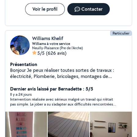
Voir le profil
Contacter
Particulier
Williams Khelif
Williams à votre service
Neuilly-Plaisance (Pre de l'Arche)
5/5
(626 avis)
Présentation
Bonjour Je peux réaliser toutes sortes de travaux :
électricité, Plomberie, bricolages, montages de
meubles, penderies sur mesure. Je fais un travail propre
et soigné. Zéro six,seize, Vingt six,dix sept, Quatre vingt
Dernier avis laissé par Bernadette : 5/5
dix. Si vous me contactez directement par téléphone
Il y a 24 jours
Intervention réalisée avec sérieux malgré un travail qui n’était
laisser moi vos coordonnées. Merci. Williams allovoisins
pas simple. Le jober a su s’adapter aux difficultés rencontrées
et a effectué la prestation de manière satisfaisante. Merci pour
son professionnalisme.