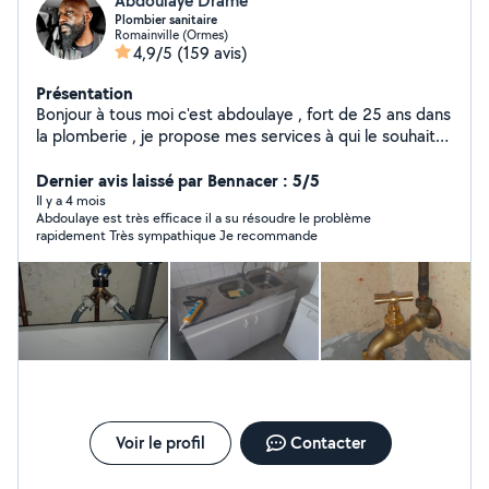
Abdoulaye Drame
Plombier sanitaire
Romainville (Ormes)
4,9/5
(159 avis)
Présentation
Bonjour à tous moi c'est abdoulaye , fort de 25 ans dans
la plomberie , je propose mes services à qui le souhaite
, très réactif et sérieux , n'hésitez pas à me contacter à
tout moment , vous pouvez compter sur moi pour une
Dernier avis laissé par Bennacer : 5/5
intervention rapide et de qualité à moindre coût ,
Il y a 4 mois
Abdoulaye est très efficace il a su résoudre le problème
cordialement ABDOULAYE Contact : 06-12-67-80-66
rapidement Très sympathique Je recommande
Voir le profil
Contacter