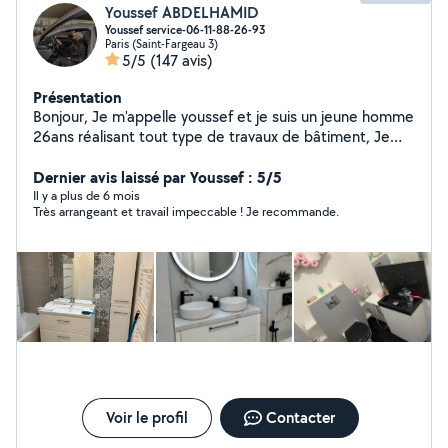
Youssef ABDELHAMID
Youssef service-06-11-88-26-93
Paris (Saint-Fargeau 3)
5/5
(147 avis)
Présentation
Bonjour, Je m'appelle youssef et je suis un jeune homme
26ans réalisant tout type de travaux de bâtiment, Je
suis diplômé d'un BTS technicien supérieur en
maintenance plomberie et chauffage, Je touche tout le
Dernier avis laissé par Youssef : 5/5
domaine et je suis expérimenté depuis plusieurs année,
Il y a plus de 6 mois
Très arrangeant et travail impeccable ! Je recommande.
la qualité et la ponctualité sont mes priorités. N'hésitez
pas à me contacter. YOUSSEF SERVICES
Voir le profil
Contacter