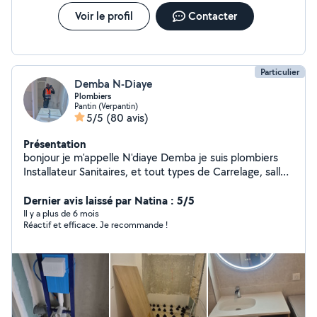
équipements sanitaires et des réseaux d'eau
(alimentation/évacuation) - Pose et entretien chauffe-
Voir le profil
Contacter
eau - Recherche de fuite - Dégorgement - Serrurerie -
Expérimenté dans tout les domaines dans le BTP - Multi-
service bricolage - Divers travaux
Particulier
Demba N-Diaye
Plombiers
Pantin (Verpantin)
5/5
(80 avis)
Présentation
bonjour je m'appelle N'diaye Demba je suis plombiers
Installateur Sanitaires, et tout types de Carrelage, salles
de bain, cuisines Terrasse, je suis disponible pour toutes
sortes d'activités et a votre services pour résoudre vos
Dernier avis laissé par Natina : 5/5
problèmes .
Il y a plus de 6 mois
Réactif et efficace. Je recommande !