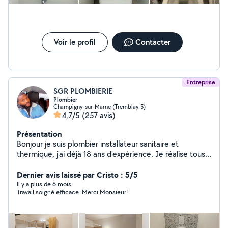
Voir le profil
Contacter
Entreprise
SGR PLOMBIERIE
Plombier
Champigny-sur-Marne (Tremblay 3)
4,7/5
(257 avis)
Présentation
Bonjour je suis plombier installateur sanitaire et
thermique, j'ai déjà 18 ans d'expérience. Je réalise tous
les types d'interventions de plomberie , baignoire,
receveur douche, lavabo, WC, radiateur, évier cuisine,
Dernier avis laissé par Cristo : 5/5
recherche de fuite, fonte, carrelage, peinture, chaudière
Il y a plus de 6 mois
Travail soigné efficace. Merci Monsieur!
etc.. réparation de fuites.. N'existait pas me contacter
je suis disponible