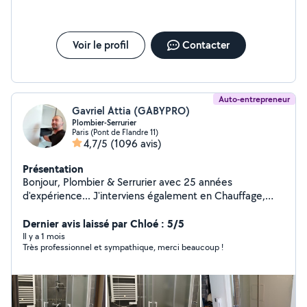
fournir un travail sérieux, soigné, rapide et de qualité,
avec la satisfaction de nos clients comme priorité. Merci
de votre confiance et à bientôt !
Voir le profil
Contacter
Auto-entrepreneur
Gavriel Attia (GABYPRO)
Plombier-Serrurier
Paris (Pont de Flandre 11)
4,7/5
(1096 avis)
Présentation
Bonjour, Plombier & Serrurier avec 25 années
d'expérience... J'interviens également en Chauffage,
Vitrerie, Électricité & Menuiserie. Compétent, soigné &
rapide... Je me ferai un plaisir de vous rendre service
Dernier avis laissé par Chloé : 5/5
mes chers voisins.... Si vous me contactez directement,
Il y a 1 mois
Très professionnel et sympathique, merci beaucoup !
merci de me laisser vos coordonnées téléphoniques...
Au plaisir de vous lire... Gaby