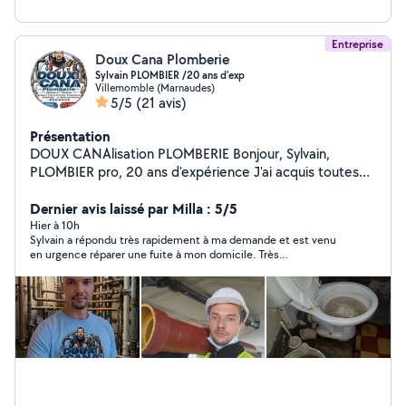
Entreprise
Doux Cana Plomberie
Sylvain PLOMBIER /20 ans d'exp
Villemomble (Marnaudes)
5/5
(21 avis)
Présentation
DOUX CANAlisation PLOMBERIE Bonjour, Sylvain,
PLOMBIER pro, 20 ans d'expérience J'ai acquis toutes
les compétences techniques/pratiques pour vous
garantir de réaliser vos projets, vos urgences... Je
Dernier avis laissé par Milla : 5/5
m'adapte à vos besoins et à votre budget.. Un devis
Hier à 10h
Sylvain a répondu très rapidement à ma demande et est venu
gratuit clair et transparent vous sera fourni.
en urgence réparer une fuite à mon domicile. Très
L'intervention, le chantier sont garantis et mon travail
professionnel, très bon rapport qualité prix, je recommande.
sera réalisé dans les règles de l'art. Sérieux, réactif,
soigneux, rigoureux et rapide, j'ai un savoir faire sur tous
les chantiers, interventions... (rénovation/neuf) Mes
connaissances/prestations comprennent notamment : -
Dépannage (fuites, canalisations bouchées,
robinetterie...) - lnstallation de sanitaires (WC, lavabo,
douche, baignoire...) - Réparation et l'entretien des