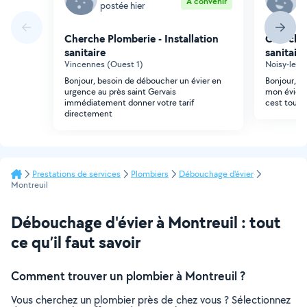
À convenir
postée hier
p
Cherche Plomberie - Installation
Cherche 
sanitaire
sanitaire
Vincennes (Ouest 1)
Noisy-le-S
Bonjour, besoin de déboucher un évier en
Bonjour, D
urgence au près saint Gervais
mon évier 
immédiatement donner votre tarif
cest toujo
directement
Prestations de services
Plombiers
Débouchage d'évier
Montreuil
Débouchage d'évier à Montreuil : tout
ce qu’il faut savoir
Comment trouver un plombier à Montreuil ?
Vous cherchez un plombier près de chez vous ? Sélectionnez