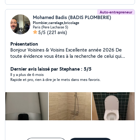
Auto-entrepreneur
Mohamed Badis (BADIS PLOMBERIE)
Plombier,carrelage,bricolage
Paris (Pere Lachaise 5)
5/5
(221 avis)
Présentation
Bonjour Voisines & Voisins Excellente année 2026 De
toute évidence vous êtes à la recherche de celui qui
pourra vous aider dans votre projet ou l'urgence du jour.
Je ne peux dire être le meilleur mais ce que je certifie
Dernier avis laissé par Stephane : 5/5
est mon travail, sérieux et l'honnêteté. Je ne pourrai pas
Il y a plus de 6 mois
Rapide et pro, rien à dire je le mets dans mes favoris.
non plus faire cette prestation gratuitement car vous
comme moi, nous vivons dans un monde où gagner sa
vie est utile pour perdurer. Réactif aux demandes
plomberies, carrelages, peintures, carrelages,
maçonneries. Je vis sur PARIS 20e, je me déplace sur
quelques arrondissements de Paris et quelques villes
limitrophes du 20eme 24/7 travail dans l'URGENCE Pour
les dépannages ou les travaux, alimentations en eaux
« multicouches », déboucher vos évacuations etc...
Propre et efficace. hydrocurage (nettoyage haute