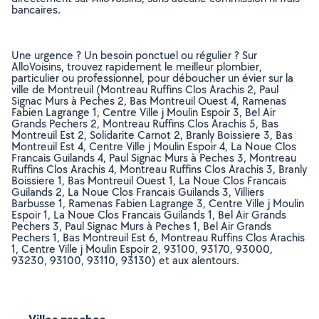
bancaires.
Une urgence ? Un besoin ponctuel ou régulier ? Sur
AlloVoisins, trouvez rapidement le meilleur plombier,
particulier ou professionnel, pour déboucher un évier sur la
ville de Montreuil (Montreau Ruffins Clos Arachis 2, Paul
Signac Murs à Peches 2, Bas Montreuil Ouest 4, Ramenas
Fabien Lagrange 1, Centre Ville j Moulin Espoir 3, Bel Air
Grands Pechers 2, Montreau Ruffins Clos Arachis 5, Bas
Montreuil Est 2, Solidarite Carnot 2, Branly Boissiere 3, Bas
Montreuil Est 4, Centre Ville j Moulin Espoir 4, La Noue Clos
Francais Guilands 4, Paul Signac Murs à Peches 3, Montreau
Ruffins Clos Arachis 4, Montreau Ruffins Clos Arachis 3, Branly
Boissiere 1, Bas Montreuil Ouest 1, La Noue Clos Francais
Guilands 2, La Noue Clos Francais Guilands 3, Villiers
Barbusse 1, Ramenas Fabien Lagrange 3, Centre Ville j Moulin
Espoir 1, La Noue Clos Francais Guilands 1, Bel Air Grands
Pechers 3, Paul Signac Murs à Peches 1, Bel Air Grands
Pechers 1, Bas Montreuil Est 6, Montreau Ruffins Clos Arachis
1, Centre Ville j Moulin Espoir 2, 93100, 93170, 93000,
93230, 93100, 93110, 93130) et aux alentours.