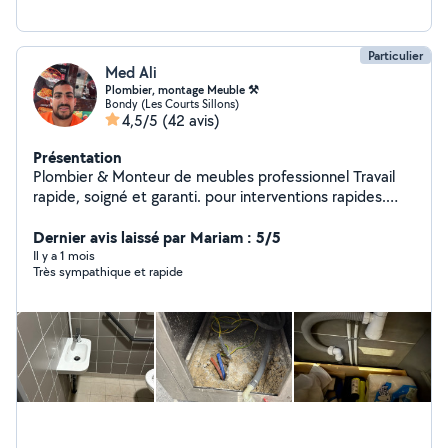
Particulier
Med Ali
Plombier, montage Meuble ⚒️
Bondy (Les Courts Sillons)
4,5/5
(42 avis)
Présentation
Plombier & Monteur de meubles professionnel Travail
rapide, soigné et garanti. pour interventions rapides.
Sérieux, ponctuel et à l'écoute, je m'adapte à vos
besoins pour un résultat impeccable. Prix raisonnables
Dernier avis laissé par Mariam : 5/5
et satisfaction assurée. Disponible immédiatement
Il y a 1 mois
Très sympathique et rapide
contactez-moi !