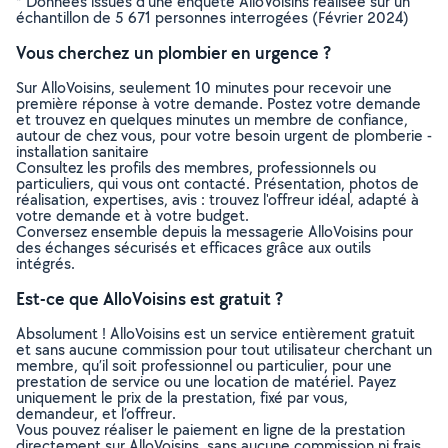
* Données issues d’une enquête AlloVoisins réalisée sur un
échantillon de 5 671 personnes interrogées (Février 2024)
Vous cherchez un plombier en urgence ?
Sur AlloVoisins, seulement 10 minutes pour recevoir une
première réponse à votre demande. Postez votre demande
et trouvez en quelques minutes un membre de confiance,
autour de chez vous, pour votre besoin urgent de plomberie -
installation sanitaire
Consultez les profils des membres, professionnels ou
particuliers, qui vous ont contacté. Présentation, photos de
réalisation, expertises, avis : trouvez l'offreur idéal, adapté à
votre demande et à votre budget.
Conversez ensemble depuis la messagerie AlloVoisins pour
des échanges sécurisés et efficaces grâce aux outils
intégrés.
Est-ce que AlloVoisins est gratuit ?
Absolument ! AlloVoisins est un service entièrement gratuit
et sans aucune commission pour tout utilisateur cherchant un
membre, qu’il soit professionnel ou particulier, pour une
prestation de service ou une location de matériel. Payez
uniquement le prix de la prestation, fixé par vous,
demandeur, et l’offreur.
Vous pouvez réaliser le paiement en ligne de la prestation
directement sur AlloVoisins, sans aucune commission ni frais