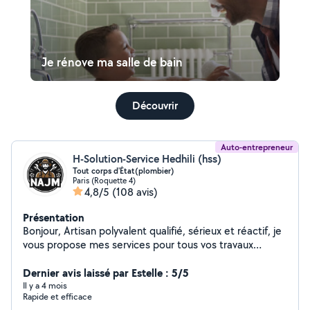
Je rénove ma salle de bain
Découvrir
Auto-entrepreneur
H-Solution-Service Hedhili (hss)
Tout corps d'État(plombier)
Paris (Roquette 4)
4,8/5
(108 avis)
Présentation
Bonjour, Artisan polyvalent qualifié, sérieux et réactif, je
vous propose mes services pour tous vos travaux
d'installation, rénovation, dépannage et urgences, avec
un haut niveau de qualité et de finition. Plomberie &
Dernier avis laissé par Estelle : 5/5
installation sanitaire Installation, remplacement et
Il y a 4 mois
Rapide et efficace
dépannage de WC, éviers, lavabos, robinetterie, parois