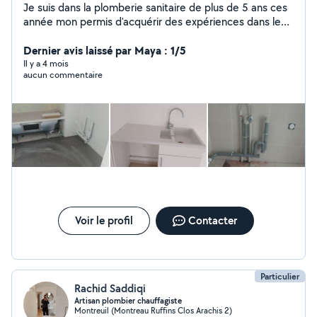
Je suis dans la plomberie sanitaire de plus de 5 ans ces
année mon permis d'acquérir des expériences dans le
bricolage je suis disponible pour vous aider à faire vos
prestations
Dernier avis laissé par Maya : 1/5
Il y a 4 mois
aucun commentaire
Voir le profil
Contacter
Particulier
Rachid Saddiqi
Artisan plombier chauffagiste
Montreuil (Montreau Ruffins Clos Arachis 2)