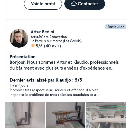
pression canalisation, dégorgement ). . Merci d'avoir pris
Voir le profil
Contacter
le temps de me lire, Bien à vous
Particulier
Artur Bedini
Artur&Vlora Renovation
Le Perreux-sur-Marne (Les Corluis)
5/5
(40 avis)
Présentation
Bonjour, Nous sommes Artur et Klaudio, professionnels
du bâtiment avec plusieurs années d'expérience en
plomberie. Nous réalisons tous types de travaux de
plomberie, dépannage, installation, débouchage, ainsi
Dernier avis laissé par Klaudjo : 5/5
que divers travaux de bricolage et de rénovation. Nous
Il y a 9 jours
Plombier très respectueux, sérieux et efficace. Il a bien
sommes disponibles du lundi au vendredi à partir de
inspecté le problème de mes toilettes bouchées et a
17h00, ainsi que toute la journée les week-ends. Pour
rapidement trouvé la solution. Il a très bien géré la situation et
toute intervention ou demande de devis, n'hésitez pas à
a réglé le problème correctement. Je suis très satisfait de son
nous contacter : Artur : zéro sept cinquante-huit
travail, merci encore M.Artur
soixante-quinze quatre-vingt-quatre soixante-cinq
Klaudio : zéro sept cinquante et un quarante-deux
soixante-douze quarante-cinq Nous nous engageons à