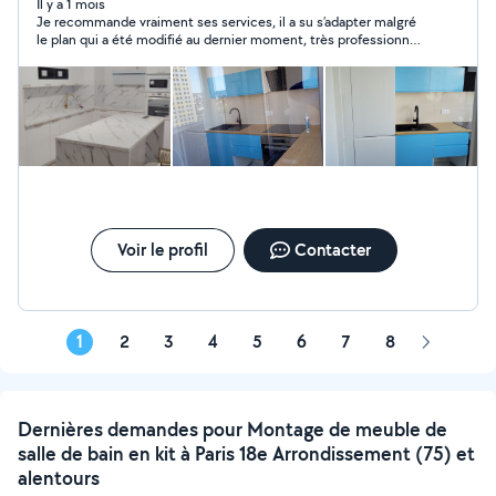
Il y a 1 mois
Je recommande vraiment ses services, il a su s’adapter malgré
le plan qui a été modifié au dernier moment, très professionnel
et soigneux, je suis satisfaite de ma cuisine. Encore merci à
vous.
Voir le profil
Contacter
1
2
3
4
5
6
7
8
Page
suivante
Dernières demandes pour Montage de meuble de
salle de bain en kit à Paris 18e Arrondissement (75) et
alentours