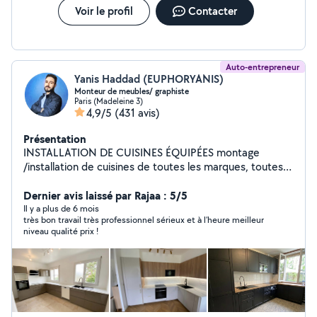
Déplacement rapide sur Paris et île de France
Voir le profil
Contacter
CONTACT Disponible touts les jours N'hésitez pas à me
contacter pour un devis ou une intervention rapide
Auto-entrepreneur
Yanis Haddad (EUPHORYANIS)
Monteur de meubles/ graphiste
Paris (Madeleine 3)
4,9/5
(431 avis)
Présentation
INSTALLATION DE CUISINES ÉQUIPÉES montage
/installation de cuisines de toutes les marques, toutes
tailles, standards et sur mesures . MONTAGE DE
MEUBLE EN KIT Je suis Bricoleur avec plusieurs années
Dernier avis laissé par Rajaa : 5/5
d'expérience en bâtiment, en bricolage ... je propose
Il y a plus de 6 mois
très bon travail très professionnel sérieux et à l’heure meilleur
mes services en montage de meubles en kit. site web:
niveau qualité prix !
euphoryanis-montage ILLUSTRATEUR / GRAPHISTE
pour toutes vos demandes en graphisme et illustrations
( identité visuelle, affiches, flyer, carte de visite ,
couverture de livre, illustrations )