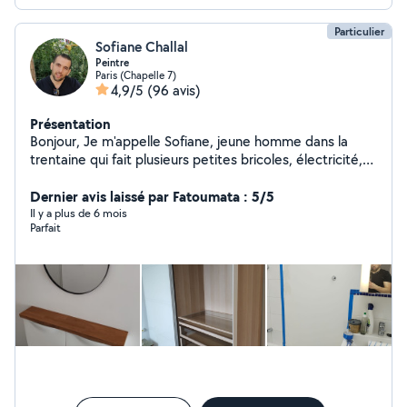
Particulier
Sofiane Challal
Peintre
Paris (Chapelle 7)
4,9/5
(96 avis)
Présentation
Bonjour, Je m'appelle Sofiane, jeune homme dans la
trentaine qui fait plusieurs petites bricoles, électricité,
plomberie, peinture, bricolage en tout genre... Etc. Libre
certains jours de la semaine, à confirmer avec vous
Dernier avis laissé par Fatoumata : 5/5
selon vos besoins et votre emplacement (je me
Il y a plus de 6 mois
Parfait
Déplace dans toute l'île de France)