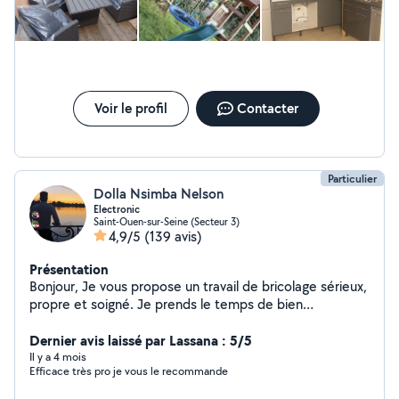
Voir le profil
Contacter
Particulier
Dolla Nsimba Nelson
Electronic
Saint-Ouen-sur-Seine (Secteur 3)
4,9/5
(139 avis)
Présentation
Bonjour, Je vous propose un travail de bricolage sérieux,
propre et soigné. Je prends le temps de bien
comprendre vos besoins afin de vous garantir un
résultat de qualité et durable. Je respecte les délais, les
Dernier avis laissé par Lassana : 5/5
finitions et je travaille avec professionnalisme pour que
Il y a 4 mois
Efficace très pro je vous le recommande
vous soyez totalement satisfait. N'hésitez pas à me
contacter, je serai ravi de réaliser vos projets