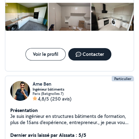
Voir le profil
Contacter
Particulier
Ame Ben
Ingénieur bâtiments
Paris (Batignolles 7)
4,8/5
(250 avis)
Présentation
Je suis ingénieur en structures bâtiments de formation,
plus de 15ans d'expérience, entrepreneur., je peux vous
poser, changer, réparer,modifier tout ce qu'il y'a dans
une maison selon les règles de l'art, la decoration est un
Dernier avis laissé par Aïssata : 5/5