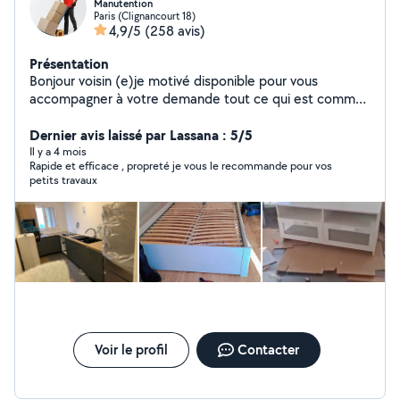
Manutention
Paris (Clignancourt 18)
4,9/5
(258 avis)
Présentation
Bonjour voisin (e)je motivé disponible pour vous
accompagner à votre demande tout ce qui est comme
manutention: ---- Charger et déchargement de votre
véhicule --- Même l'appartement il y a pas l'ascenseur je
Dernier avis laissé par Lassana : 5/5
suis disponible ---- Montage de meubles et démontage -
Il y a 4 mois
Rapide et efficace , propreté je vous le recommande pour vos
--- Même pour les objets très lourd je suis là pour vous
petits travaux
accompagner --- Rangement de cave ect....... ---Porter
le piano plus de 80 kg --- même les meubles plus de 80
kg n'hésitez pas de me contacter je serai là pour vous
servir Encore ma grande importance c'est écouter la
satisfaction de mes clients. je serai là toujours pour vous
accompagner avec les bonne humeur 24/24 ------------ L
M M J V S D A bientôt
Voir le profil
Contacter