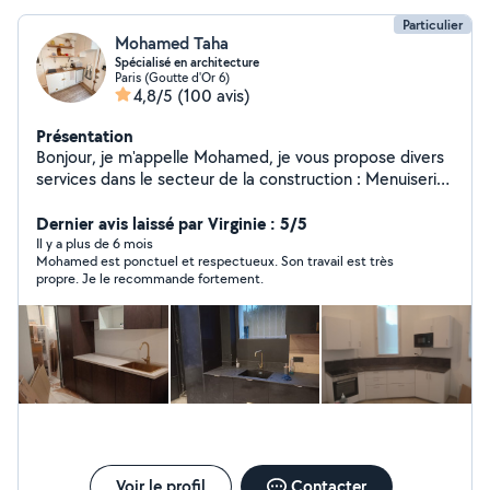
Particulier
Mohamed Taha
Spécialisé en architecture
Paris (Goutte d'Or 6)
4,8/5
(100 avis)
Présentation
Bonjour, je m'appelle Mohamed, je vous propose divers
services dans le secteur de la construction : Menuiserie,
Parquet/Carrelage, Plomberie, Peinture, Chauffage,
Électricité, Génie CVC, Assemblage de Meubles,
Dernier avis laissé par Virginie : 5/5
Installation de Cuisine et Salle de Bain/Toilettes, Toiture
Il y a plus de 6 mois
Mohamed est ponctuel et respectueux. Son travail est très
/ Réparation Multi-Services. . Tous les services pour
propre. Je le recommande fortement.
réussir votre projet.
Voir le profil
Contacter