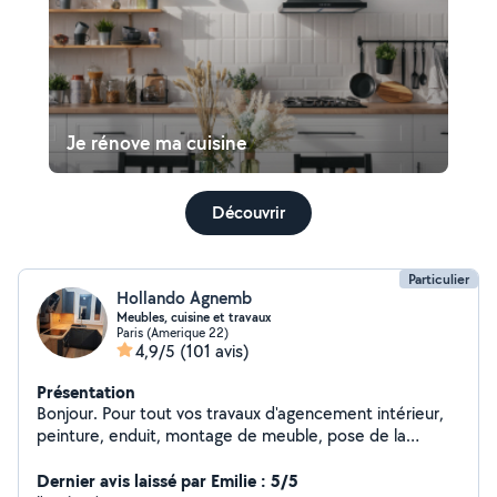
Je rénove ma cuisine
Découvrir
Particulier
Hollando Agnemb
Meubles, cuisine et travaux
Paris (Amerique 22)
4,9/5
(101 avis)
Présentation
Bonjour. Pour tout vos travaux d'agencement intérieur,
peinture, enduit, montage de meuble, pose de la
cuisine et bien d'autres.... Veuillez me contacter :: Merci
pour votre confiance
Dernier avis laissé par Emilie : 5/5