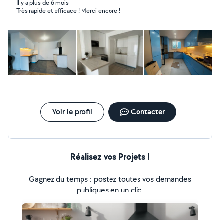
jeux que j'aime et que je maîtrise..je peux aussi vous
Il y a plus de 6 mois
Très rapide et efficace ! Merci encore !
assister, conseiller, piloter vos travaux afin d optimiser
les coûts N'hésitez pas a me contacter ..même pour un
conseil 07 83 tele 897123 phone
Voir le profil
Contacter
Réalisez vos Projets !
Gagnez du temps : postez toutes vos demandes
publiques en un clic.