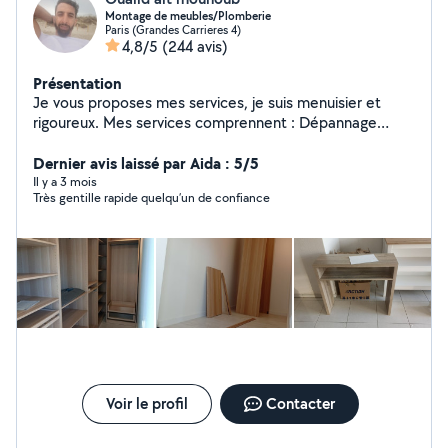
Montage de meubles/Plomberie
Paris (Grandes Carrieres 4)
4,8/5
(244 avis)
Présentation
Je vous proposes mes services, je suis menuisier et
rigoureux. Mes services comprennent : Dépannage
Débouchage La Plombierie Le Montages de meubles Le
Petit Bricolages Le Nettoyage à domicile Le Nettoyage
Dernier avis laissé par Aida : 5/5
après chantier Disponible N'hésitez pas pas à me
Il y a 3 mois
Très gentille rapide quelqu’un de confiance
contacter pour plus d'information.
Voir le profil
Contacter