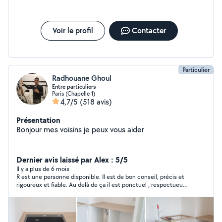
Voir le profil
Contacter
Particulier
Radhouane Ghoul
Entre particuliers
Paris (Chapelle 1)
4,7/5
(518 avis)
Présentation
Bonjour mes voisins je peux vous aider
Dernier avis laissé par Alex : 5/5
Il y a plus de 6 mois
R est une personne disponible. Il est de bon conseil, précis et
rigoureux et fiable. Au delà de ça il est ponctuel , respectueux !
Vous pouvez compter sur lui il sait répondre présent et ses
compétences sont parfaites. Merci à toi R