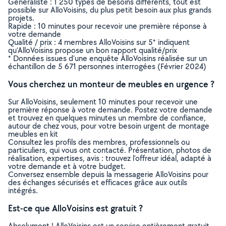
Généraliste : 1 250 types de besoins différents, tout est
possible sur AlloVoisins, du plus petit besoin aux plus grands
projets.
Rapide : 10 minutes pour recevoir une première réponse à
votre demande
Qualité / prix : 4 membres AlloVoisins sur 5* indiquent
qu’AlloVoisins propose un bon rapport qualité/prix
* Données issues d’une enquête AlloVoisins réalisée sur un
échantillon de 5 671 personnes interrogées (Février 2024)
Vous cherchez un monteur de meubles en urgence ?
Sur AlloVoisins, seulement 10 minutes pour recevoir une
première réponse à votre demande. Postez votre demande
et trouvez en quelques minutes un membre de confiance,
autour de chez vous, pour votre besoin urgent de montage
meubles en kit
Consultez les profils des membres, professionnels ou
particuliers, qui vous ont contacté. Présentation, photos de
réalisation, expertises, avis : trouvez l'offreur idéal, adapté à
votre demande et à votre budget.
Conversez ensemble depuis la messagerie AlloVoisins pour
des échanges sécurisés et efficaces grâce aux outils
intégrés.
Est-ce que AlloVoisins est gratuit ?
Absolument ! AlloVoisins est un service entièrement gratuit