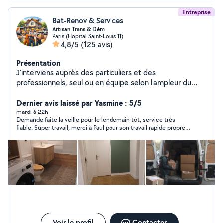
Entreprise
Bat-Renov & Services
Artisan Trans & Dém
Paris (Hopital Saint-Louis 11)
4,8/5
(125 avis)
Présentation
J'interviens auprès des particuliers et des
professionnels, seul ou en équipe selon l'ampleur du
chantier, pour vos petits et gros travaux intérieurs et
extérieurs : remise en état, rénovation complète
Dernier avis laissé par Yasmine : 5/5
(peinture, plomberie, électricité, sols, menuiserie,
mardi à 22h
Demande faite la veille pour le lendemain tôt, service très
parquet, etc.), ainsi que pour vos déménagements,
fiable. Super travail, merci à Paul pour son travail rapide propre
manutention lourde et aide au
et efficace, très professionnel, je recommande !
chargement/déchargement. Travail soigné et sérieux,
respect des délais, et prestations couvertes par une
garantie décennale pour votre tranquillité. Devis clair et
personnalisé sur demande.
Voir le profil
Contacter