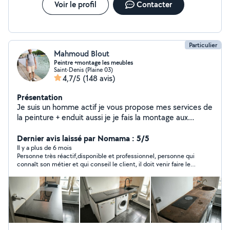
Voir le profil
Contacter
Particulier
Mahmoud Blout
Peintre +montage les meubles
Saint-Denis (Plaine 03)
4,7/5
(148 avis)
Présentation
Je suis un homme actif je vous propose mes services de
la peinture + enduit aussi je je fais la montage aux
meubles en kit aussi je veux proposer mes expériences
pour lui poser le carrelage et aussi parquet. N'hésitez
Dernier avis laissé par Nomama : 5/5
pas à me contacter.
Il y a plus de 6 mois
Personne très réactif,disponible et professionnel, personne qui
connaît son métier et qui conseil le client, il doit venir faire les
finitions la semaine prochaine je pourrais mettre des photos de
son travail.