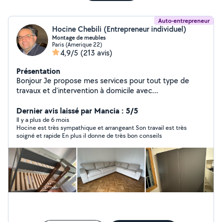
Auto-entrepreneur
Hocine Chebili (Entrepreneur individuel)
Montage de meubles
Paris (Amerique 22)
4,9/5
(213 avis)
Présentation
Bonjour Je propose mes services pour tout type de
travaux et d'intervention à domicile avec
sérieux,efficacité et des tarifs très raisonnable.
PRESTATION PROPOSÉE .Montage et démontage de
Dernier avis laissé par Mancia : 5/5
touts types de meubles EKEA,Conforama ,but,etc)
Il y a plus de 6 mois
Hocine est très sympathique et arrangeant Son travail est très
.Aide au déménagement: Manutention,transport
soigné et rapide En plus il donne de très bon conseils
léger,organisation,emballage de meubles et de fragile
(assiettes,verres ,lustres etc ) Fixation murale
meuble,tableaux ,tringles à rideaux ,tv etc .TRAVAUX DE
RÉNOVATION : -penture -carrelages -petit travaux de
bricolage INSTALLATION DE SYSTÈMES DE SÉCURITÉ : -
caméra de surveillance -systèmes de protection d'accès
(digicode ,interphone,serrure renforcée) POURQUOI
ME CHOISIR : .travaille propre et soigné
.ponctuel,sérieux et soigné .Matériel professionnel