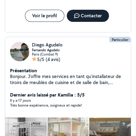
Voir le profil
Contacter
Particulier
Diego Agudelo
Fernando Agudelo
Paris (Combat 9)
5/5
(4 avis)
Présentation
Bonjour. J'offre mes services en tant qu'installateur de
tiroirs de meubles de cuisine et de salle de bain,
d'électricité, de peinture et de tout ce qui concerne la
construction et la décoration de la maison.
Dernier avis laissé par Kamilia : 5/5
Il y a 17 jours
Très bonne expérience, soigneux et rapide!