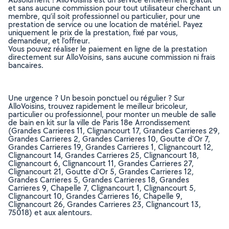
et sans aucune commission pour tout utilisateur cherchant un
membre, qu’il soit professionnel ou particulier, pour une
prestation de service ou une location de matériel. Payez
uniquement le prix de la prestation, fixé par vous,
demandeur, et l’offreur.
Vous pouvez réaliser le paiement en ligne de la prestation
directement sur AlloVoisins, sans aucune commission ni frais
bancaires.
Une urgence ? Un besoin ponctuel ou régulier ? Sur
AlloVoisins, trouvez rapidement le meilleur bricoleur,
particulier ou professionnel, pour monter un meuble de salle
de bain en kit sur la ville de Paris 18e Arrondissement
(Grandes Carrieres 11, Clignancourt 17, Grandes Carrieres 29,
Grandes Carrieres 2, Grandes Carrieres 10, Goutte d'Or 7,
Grandes Carrieres 19, Grandes Carrieres 1, Clignancourt 12,
Clignancourt 14, Grandes Carrieres 25, Clignancourt 18,
Clignancourt 6, Clignancourt 11, Grandes Carrieres 27,
Clignancourt 21, Goutte d'Or 5, Grandes Carrieres 12,
Grandes Carrieres 5, Grandes Carrieres 18, Grandes
Carrieres 9, Chapelle 7, Clignancourt 1, Clignancourt 5,
Clignancourt 10, Grandes Carrieres 16, Chapelle 9,
Clignancourt 26, Grandes Carrieres 23, Clignancourt 13,
75018) et aux alentours.