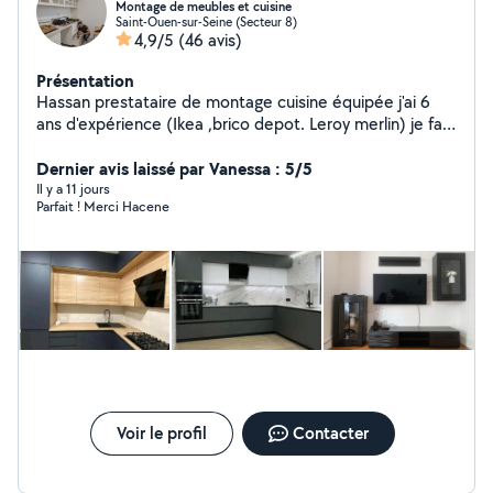
Montage de meubles et cuisine
Saint-Ouen-sur-Seine (Secteur 8)
4,9/5
(46 avis)
Présentation
Hassan prestataire de montage cuisine équipée j'ai 6
ans d'expérience (Ikea ,brico depot. Leroy merlin) je fait
le montage de tout type de meubles armoire porte
coulissante, canapé convertible , dressing ikea pax,
Dernier avis laissé par Vanessa : 5/5
fixation télé, tringle rideaux, disponible 7/7 je suis à
Il y a 11 jours
Parfait ! Merci Hacene
votre service contacter moi par téléphone svp .
Voir le profil
Contacter