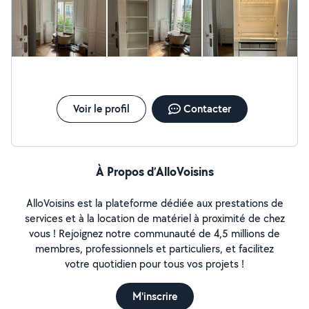
une expérience dans la création et l'édition de vidéos
pour des projets personnels ou professionnels, je suis
capable de donner vie à vos projets audiovisuels. 3.
Autres compétences : restauration à domicile (pour des
repas familiaux ou des occasions spéciales. Ma
spécialité : la tchoutchouka !), serveur, gardes
d'animaux. En résumé, je suis une personne polyvalente,
prête à apporter mon aide dans divers domaines.
Voir le profil
Contacter
N'hésitez pas à me contacter pour discuter de vos
besoins et voir comment je peux vous aider !
À Propos d’AlloVoisins
AlloVoisins est la plateforme dédiée aux prestations de
services et à la location de matériel à proximité de chez
vous ! Rejoignez notre communauté de 4,5 millions de
membres, professionnels et particuliers, et facilitez
votre quotidien pour tous vos projets !
M'inscrire