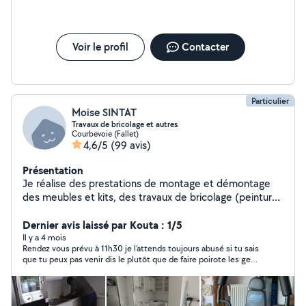
Voir le profil
Contacter
Particulier
Moise SINTAT
Travaux de bricolage et autres
Courbevoie (Fallet)
4,6/5
(99 avis)
Présentation
Je réalise des prestations de montage et démontage
des meubles et kits, des travaux de bricolage (peinture,
petite maçonnerie et autres)..
Dernier avis laissé par Kouta : 1/5
Il y a 4 mois
Rendez vous prévu à 11h30 je l’attends toujours abusé si tu sais
que tu peux pas venir dis le plutôt que de faire poirote les gens
c est pas forcé de bosser.. je le recommande pas ..