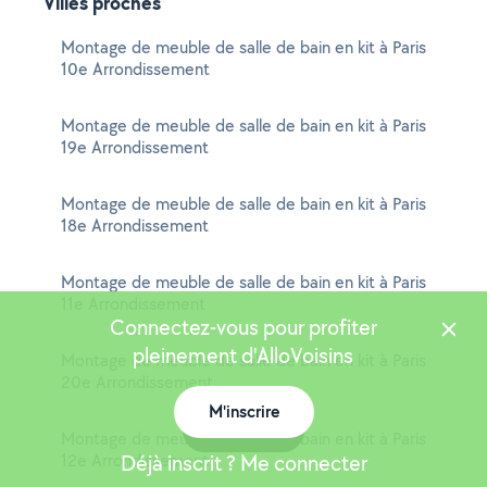
Villes proches
Montage de meuble de salle de bain en kit à Paris
10e Arrondissement
Montage de meuble de salle de bain en kit à Paris
19e Arrondissement
Montage de meuble de salle de bain en kit à Paris
18e Arrondissement
Montage de meuble de salle de bain en kit à Paris
11e Arrondissement
Connectez-vous pour profiter
pleinement d'AlloVoisins
Montage de meuble de salle de bain en kit à Paris
20e Arrondissement
M'inscrire
Carte
Montage de meuble de salle de bain en kit à Paris
12e Arrondissement
Déjà inscrit ? Me connecter