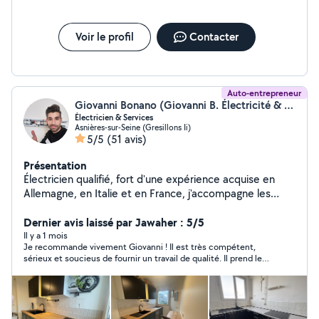
Voir le profil
Contacter
Auto-entrepreneur
Giovanni Bonano (Giovanni B. Électricité & Services)
Électricien & Services
Asnières-sur-Seine (Gresillons Ii)
5/5
(51 avis)
Présentation
Électricien qualifié, fort d'une expérience acquise en
Allemagne, en Italie et en France, j'accompagne les
particuliers et les professionnels dans leurs projets
d'installation, de rénovation et de dépannage
Dernier avis laissé par Jawaher : 5/5
électrique. ÉLECTRICITÉ - Installation, rénovation et
Il y a 1 mois
Je recommande vivement Giovanni ! Il est très compétent,
dépannage électrique - Recherche de pannes et mise
sérieux et soucieus de fournir un travail de qualité. Il prend le
en sécurité - Tableaux électriques et mise en
temps de bien faire les choses et s’assure que le résultat soit à
conformité - Prises, interrupteurs, luminaires, appliques
la hauteur des attentes. Je suis entièrement satisfait de son
et spots LED - Branchement de fours, plaques, hottes
intervention et je n’hésiterai pas à refaire appel à ses services.
Merci encore !
et électroménager - Adaptation des alimentations