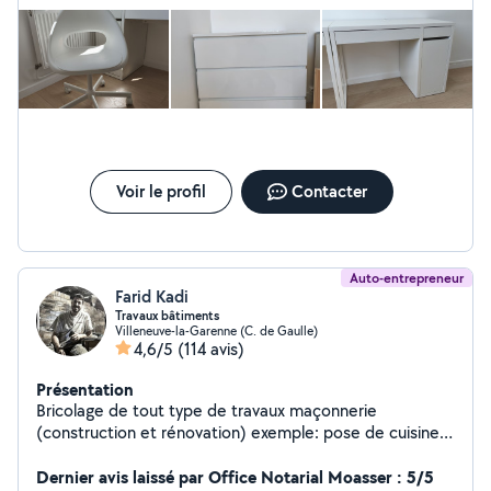
Voir le profil
Contacter
Auto-entrepreneur
Farid Kadi
Travaux bâtiments
Villeneuve-la-Garenne (C. de Gaulle)
4,6/5
(114 avis)
Présentation
Bricolage de tout type de travaux maçonnerie
(construction et rénovation) exemple: pose de cuisine
équipée, montage armoire, montage lit, dressing,
placard, paroi de douche, vasque, tringle, suspension,
Dernier avis laissé par Office Notarial Moasser : 5/5