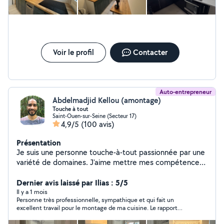
électriques pour cuisines - Radiateurs électriques,
sèche-serviettes et automatismes MONTAGE ET
AMÉNAGEMENT - Montage de meubles en kit -
Montage et installation de cuisines équipées - Pose
plans de travail et électroménager - Enseignes et
marques: IKEA, Leroy Merlin, Castorama, Conforama..
Voir le profil
Contacter
Je réalise un travail soigné, durable et adapté à vos
besoins, dans le respect des normes NF C 15-100.
N'hesitez pas à me contacter pour discuter de votre
projet ou obtenir un devis
Auto-entrepreneur
Abdelmadjid Kellou (amontage)
Touche à tout
Saint-Ouen-sur-Seine (Secteur 17)
4,9/5
(100 avis)
Présentation
Je suis une personne touche-à-tout passionnée par une
variété de domaines. J'aime mettre mes compétences
au service des autres : 1. Montage de meubles en kit et
aide à la pose de cuisine : je me suis spécialisé dans le
Dernier avis laissé par Ilias : 5/5
montage de meubles, même les plus complexes. Je suis
Il y a 1 mois
​Personne très professionnelle, sympathique et qui fait un
capable de suivre des instructions détaillées pour le
excellent travail pour le montage de ma cuisine. Le rapport
montage et aider à réaliser des aménagements de
qualité-prix est excellent. Je ne peux que la recommander les
cuisine (complets ou partiels). 2. Montage vidéo : avec
yeux fermés.