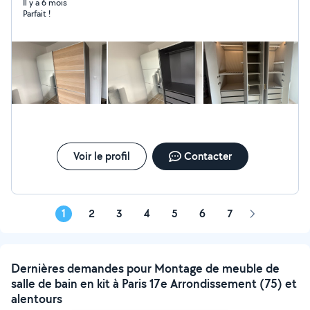
PAX, lits, armoires, canapés. Monteur expérimenté, je
Il y a 6 mois
Parfait !
dispose de tout le matériel nécessaire
Voir le profil
Contacter
1
2
3
4
5
6
7
Page
suivante
Dernières demandes pour Montage de meuble de
salle de bain en kit à Paris 17e Arrondissement (75) et
alentours