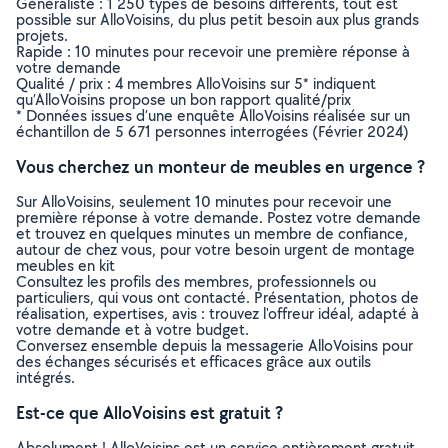
Généraliste : 1 250 types de besoins différents, tout est
possible sur AlloVoisins, du plus petit besoin aux plus grands
projets.
Rapide : 10 minutes pour recevoir une première réponse à
votre demande
Qualité / prix : 4 membres AlloVoisins sur 5* indiquent
qu’AlloVoisins propose un bon rapport qualité/prix
* Données issues d’une enquête AlloVoisins réalisée sur un
échantillon de 5 671 personnes interrogées (Février 2024)
Vous cherchez un monteur de meubles en urgence ?
Sur AlloVoisins, seulement 10 minutes pour recevoir une
première réponse à votre demande. Postez votre demande
et trouvez en quelques minutes un membre de confiance,
autour de chez vous, pour votre besoin urgent de montage
meubles en kit
Consultez les profils des membres, professionnels ou
particuliers, qui vous ont contacté. Présentation, photos de
réalisation, expertises, avis : trouvez l'offreur idéal, adapté à
votre demande et à votre budget.
Conversez ensemble depuis la messagerie AlloVoisins pour
des échanges sécurisés et efficaces grâce aux outils
intégrés.
Est-ce que AlloVoisins est gratuit ?
Absolument ! AlloVoisins est un service entièrement gratuit