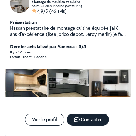
Montage de meubles et cuisine
Saint-Ouen-sur-Seine (Secteur 8)
4,9/5
(46 avis)
Présentation
Hassan prestataire de montage cuisine équipée j'ai 6
ans d'expérience (Ikea ,brico depot. Leroy merlin) je fait
le montage de tout type de meubles armoire porte
coulissante, canapé convertible , dressing ikea pax,
Dernier avis laissé par Vanessa : 5/5
fixation télé, tringle rideaux, disponible 7/7 je suis à
Il y a 12 jours
Parfait ! Merci Hacene
votre service contacter moi par téléphone svp .
Voir le profil
Contacter