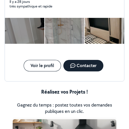
rénovation de salle de bain, carrelage,pose et
Il y a 28 jours
très sympathique et rapide
rénovation de parquet, peinture, pose de briques et
parpaings et pierres etc.....
Voir le profil
Contacter
Réalisez vos Projets !
Gagnez du temps : postez toutes vos demandes
publiques en un clic.