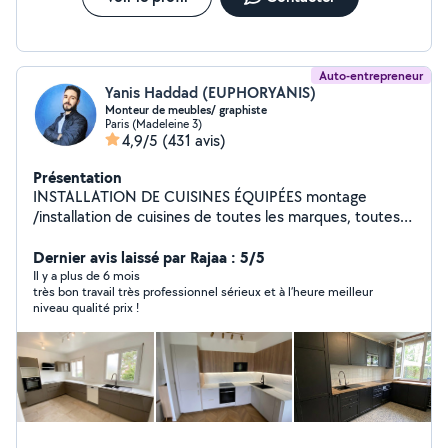
Auto-entrepreneur
Yanis Haddad (EUPHORYANIS)
Monteur de meubles/ graphiste
Paris (Madeleine 3)
4,9/5
(431 avis)
Présentation
INSTALLATION DE CUISINES ÉQUIPÉES montage
/installation de cuisines de toutes les marques, toutes
tailles, standards et sur mesures . MONTAGE DE
MEUBLE EN KIT Je suis Bricoleur avec plusieurs années
Dernier avis laissé par Rajaa : 5/5
d'expérience en bâtiment, en bricolage ... je propose
Il y a plus de 6 mois
très bon travail très professionnel sérieux et à l’heure meilleur
mes services en montage de meubles en kit. site web:
niveau qualité prix !
euphoryanis-montage ILLUSTRATEUR / GRAPHISTE
pour toutes vos demandes en graphisme et illustrations
( identité visuelle, affiches, flyer, carte de visite ,
couverture de livre, illustrations )