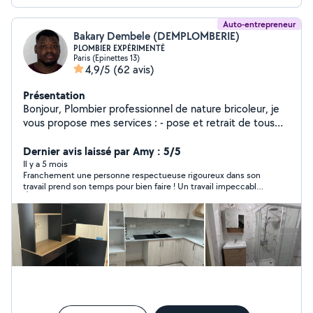
Auto-entrepreneur
Bakary Dembele (DEMPLOMBERIE)
PLOMBIER EXPÉRIMENTÉ
Paris (Epinettes 13)
4,9/5
(62 avis)
Présentation
Bonjour, Plombier professionnel de nature bricoleur, je
vous propose mes services : - pose et retrait de tous
types sanitaires - installation tuyauterie d'arriver d'eau,
des évacuations - installation chauffe eau - débouchage
Dernier avis laissé par Amy : 5/5
évier et toilettes - installation et retrait de tous types
Il y a 5 mois
Franchement une personne respectueuse rigoureux dans son
de radiateurs électriques ou collectifs - pose de
travail prend son temps pour bien faire ! Un travail impeccable
baignoire et bac à douche - installation pompe à chaleur
👌 je reviendrai vers vous sur pour d’autre travaux
- montage meuble ou petit travaux Je dispose d'outils,
et je peux me charger de vos besoins autres en
bricolage. N'hésitez pas à me contacter pour toutes
demandes. À bientôt