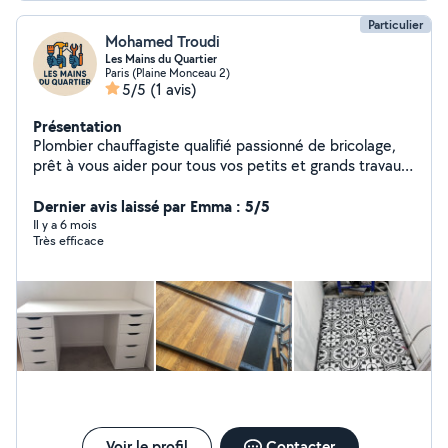
Particulier
Mohamed Troudi
Les Mains du Quartier
Paris (Plaine Monceau 2)
5/5
(1 avis)
Présentation
Plombier chauffagiste qualifié passionné de bricolage,
prêt à vous aider pour tous vos petits et grands travaux
que ce soit pour de la peinture, la pose de carrelage, la
création ou rénovation de cloisons , le montage de
Dernier avis laissé par Emma : 5/5
meubles, ainsi que des petites interventions en
Il y a 6 mois
Très efficace
électricité , je mets mon savoir-faire à votre service.
Rapide, sérieux à l'écoute, je suis là pour faciliter vos
projets et rendre votre quotidien plus agréable.
N'hésitez pas à me contacter pour un coup de main de
confiance près de chez vous ! À bientôt,
Voir le profil
Contacter