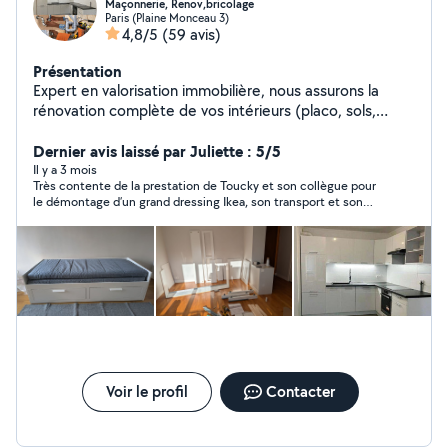
Maçonnerie, Renov,bricolage
Paris (Plaine Monceau 3)
4,8/5
(59 avis)
Présentation
Expert en valorisation immobilière, nous assurons la
rénovation complète de vos intérieurs (placo, sols,
cuisines sur mesure, douche, dressing, installations
multimédias) avec une précision d'artisan. J'offre
Dernier avis laissé par Juliette : 5/5
également un service de conciergerie clé en main
Il y a 3 mois
Très contente de la prestation de Toucky et son collègue pour
incluant l'entretien rigoureux de vos biens Airbnb pour
le démontage d’un grand dressing Ikea, son transport et son
garantir une expérience voyageur irréprochable.
remontage. Le travail est très bien fait et Toucky est
arrangeant, merci encore !
Voir le profil
Contacter