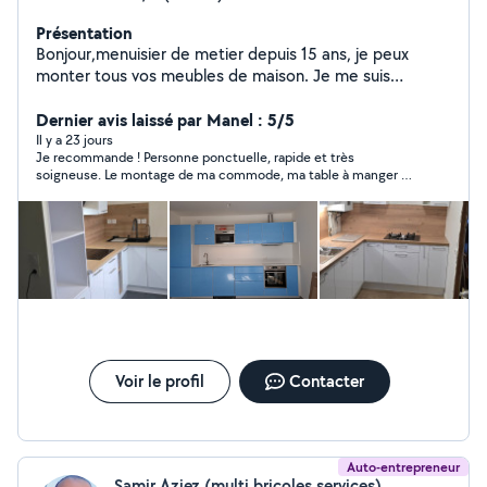
Présentation
Bonjour,menuisier de metier depuis 15 ans, je peux
monter tous vos meubles de maison. Je me suis
spécialisé depuis 5 ans dans le montage et pose de
cuisine Equipee J'effectue l'installation ou le
Dernier avis laissé par Manel : 5/5
remplacement de tout type de robinet, colonnes de
Il y a 23 jours
Je recommande ! Personne ponctuelle, rapide et très
douches, evier.... Je dispose de tout le materiel
soigneuse. Le montage de ma commode, ma table à manger et
necessaire pour les installations Je me deplace en île de
de mon meuble TV a été réalisé parfaitement. Travail propre et
France. A votre écoute pour le prix qui vous convient A
de qualité.
votre service
Voir le profil
Contacter
Auto-entrepreneur
Samir Aziez (multi bricoles services)