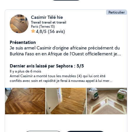
Particulier
Casimir Télé hie
Travail travail et travail
Paris (Ternes 15)
4,8/5
(56 avis)
Présentation
Je suis armel Casimir d'origine africaine précisément du
Burkina Faso en en Afrique de l'Ouest officiellement je
suis chef d'équipe sur mon site agent de ménage à
Samsig je pose les anciens parquet massif je ponce l'es
Dernier avis laissé par Sephora : 5/5
parquet j'ai déjà tous mes outils de travail n'hésitez à me
Il y a plus de 6 mois
Armel Casimir a monté tous les meubles (4) qui lui ont été
contacter
confiés avec soin et rapidité je ferai à nouveau appel à lui merci
encore