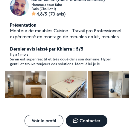
Homme a tout faire
Paris (Chaillot 1)
4,8/5
(70 avis)
Présentation
Monteur de meubles Cuisine | Travail pro Professionnel
expérimenté en montage de meubles en kit, meubles
IKEA, cuisines équipées, dressing . déménagements
Travail soigné, rapide et sérieux. Fixation murale, pose
Dernier avis laissé par Khiarra : 5/5
plan de travail et petit bricolage. Paris & Île-de-France
Il y a 1 mois
Samir est super réactif et très doué dans son domaine. Hyper
Réponse rapide devis clair Avis clients excellents
gentil et trouve toujours des solutions. Merci à lui je le
recommande
Voir le profil
Contacter