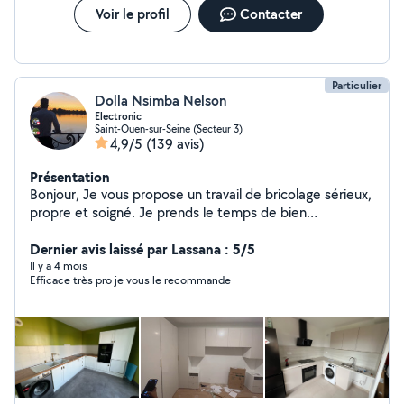
Voir le profil
Contacter
Particulier
Dolla Nsimba Nelson
Electronic
Saint-Ouen-sur-Seine (Secteur 3)
4,9/5
(139 avis)
Présentation
Bonjour, Je vous propose un travail de bricolage sérieux,
propre et soigné. Je prends le temps de bien
comprendre vos besoins afin de vous garantir un
résultat de qualité et durable. Je respecte les délais, les
Dernier avis laissé par Lassana : 5/5
finitions et je travaille avec professionnalisme pour que
Il y a 4 mois
Efficace très pro je vous le recommande
vous soyez totalement satisfait. N'hésitez pas à me
contacter, je serai ravi de réaliser vos projets