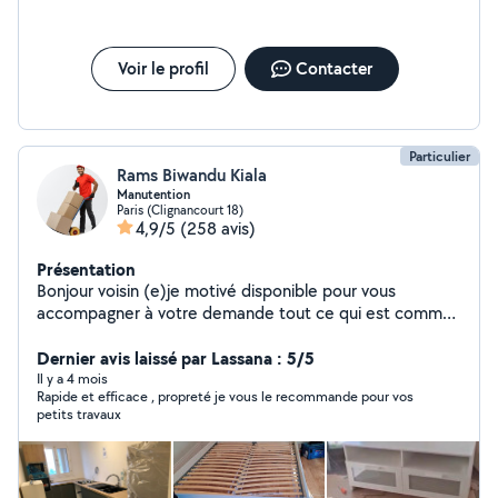
Voir le profil
Contacter
Particulier
Rams Biwandu Kiala
Manutention
Paris (Clignancourt 18)
4,9/5
(258 avis)
Présentation
Bonjour voisin (e)je motivé disponible pour vous
accompagner à votre demande tout ce qui est comme
manutention: ---- Charger et déchargement de votre
véhicule --- Même l'appartement il y a pas l'ascenseur je
Dernier avis laissé par Lassana : 5/5
suis disponible ---- Montage de meubles et démontage -
Il y a 4 mois
Rapide et efficace , propreté je vous le recommande pour vos
--- Même pour les objets très lourd je suis là pour vous
petits travaux
accompagner --- Rangement de cave ect....... ---Porter
le piano plus de 80 kg --- même les meubles plus de 80
kg n'hésitez pas de me contacter je serai là pour vous
servir Encore ma grande importance c'est écouter la