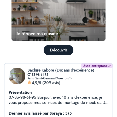
Je rénove ma cuisine
Découvrir
Auto-entrepreneur
Bachire Kabore (Dix ans d’expérience)
07-83-98-61-95
Paris (Saint-Germain l'Auxerrois 1)
4,9/5
(209 avis)
Présentation
07-83-98-61-95 Bonjour, avec 10 ans d'expérience, je
vous propose mes services de montage de meubles. Je
suis à votre service pour tous types de montages (IKEA,
Leroy Merlin, Conforama, etc.). Spécialiste dressing
Dernier avis laissé par Soraya : 5/5