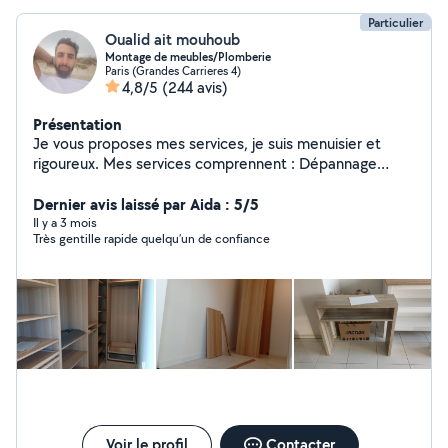
Particulier
Oualid ait mouhoub
Montage de meubles/Plomberie
Paris (Grandes Carrieres 4)
4,8/5
(244 avis)
Présentation
Je vous proposes mes services, je suis menuisier et
rigoureux. Mes services comprennent : Dépannage
Débouchage La Plombierie Le Montages de meubles Le
Petit Bricolages Le Nettoyage à domicile Le Nettoyage
Dernier avis laissé par Aida : 5/5
après chantier Disponible N'hésitez pas pas à me
Il y a 3 mois
Très gentille rapide quelqu’un de confiance
contacter pour plus d'information.
Voir le profil
Contacter