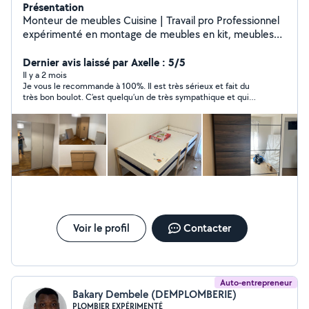
Présentation
Monteur de meubles Cuisine | Travail pro Professionnel
expérimenté en montage de meubles en kit, meubles
IKEA, cuisines équipées, dressing . déménagements
Travail soigné, rapide et sérieux. Fixation murale, pose
Dernier avis laissé par Axelle : 5/5
plan de travail et petit bricolage. Paris & Île-de-France
Il y a 2 mois
Je vous le recommande à 100%. Il est très sérieux et fait du
Réponse rapide devis clair Avis clients excellents
très bon boulot. C’est quelqu’un de très sympathique et qui
connaît son métier.
Voir le profil
Contacter
Auto-entrepreneur
Bakary Dembele (DEMPLOMBERIE)
PLOMBIER EXPÉRIMENTÉ