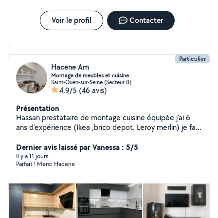
Voir le profil
Contacter
Particulier
Hacene Am
Montage de meubles et cuisine
Saint-Ouen-sur-Seine (Secteur 8)
4,9/5
(46 avis)
Présentation
Hassan prestataire de montage cuisine équipée j'ai 6
ans d'expérience (Ikea ,brico depot. Leroy merlin) je fait
le montage de tout type de meubles armoire porte
coulissante, canapé convertible , dressing ikea pax,
Dernier avis laissé par Vanessa : 5/5
fixation télé, tringle rideaux, disponible 7/7 je suis à
Il y a 11 jours
Parfait ! Merci Hacene
votre service contacter moi par téléphone svp .