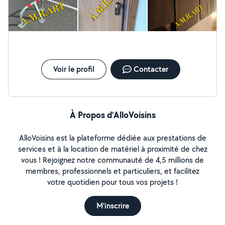
serrurerie, notamment le remplacement de serrures et
de cylindres. Chaque projet bénéficie d'un travail soigné,
de finitions de qualité et d'un accompagnement
personnalisé. Notre engagement est de vous proposer
des solutions durables, adaptées à vos besoins.
Voir le profil
Contacter
À Propos d’AlloVoisins
AlloVoisins est la plateforme dédiée aux prestations de
services et à la location de matériel à proximité de chez
vous ! Rejoignez notre communauté de 4,5 millions de
membres, professionnels et particuliers, et facilitez
votre quotidien pour tous vos projets !
M'inscrire