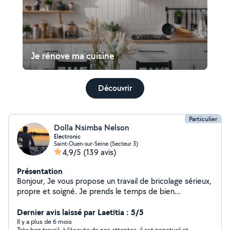
Je rénove ma cuisine
Découvrir
Particulier
Dolla Nsimba Nelson
Electronic
Saint-Ouen-sur-Seine (Secteur 3)
4,9/5
(139 avis)
Présentation
Bonjour, Je vous propose un travail de bricolage sérieux,
propre et soigné. Je prends le temps de bien
comprendre vos besoins afin de vous garantir un
résultat de qualité et durable. Je respecte les délais, les
Dernier avis laissé par Laetitia : 5/5
finitions et je travaille avec professionnalisme pour que
Il y a plus de 6 mois
Très bon travail, à l’écoute de nos attentes, il est ponctuel et