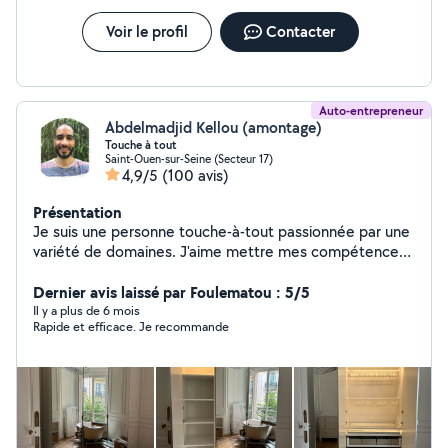
Voir le profil
Contacter
Auto-entrepreneur
Abdelmadjid Kellou (amontage)
Touche à tout
Saint-Ouen-sur-Seine (Secteur 17)
4,9/5
(100 avis)
Présentation
Je suis une personne touche-à-tout passionnée par une
variété de domaines. J'aime mettre mes compétences
au service des autres : 1. Montage de meubles en kit et
aide à la pose de cuisine : je me suis spécialisé dans le
Dernier avis laissé par Foulematou : 5/5
montage de meubles, même les plus complexes. Je suis
Il y a plus de 6 mois
Rapide et efficace. Je recommande
capable de suivre des instructions détaillées pour le
montage et aider à réaliser des aménagements de
cuisine (complets ou partiels). 2. Montage vidéo : avec
une expérience dans la création et l'édition de vidéos
pour des projets personnels ou professionnels, je suis
capable de donner vie à vos projets audiovisuels. 3.