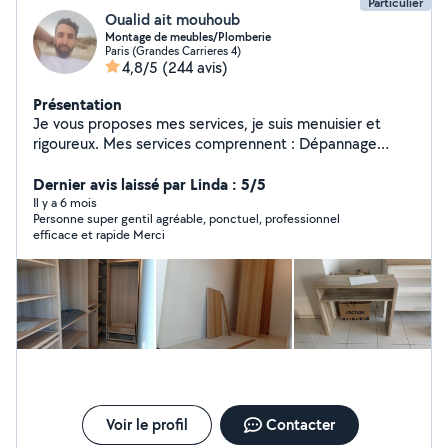
Particulier
Oualid ait mouhoub
Montage de meubles/Plomberie
Paris (Grandes Carrieres 4)
4,8/5
(244 avis)
Présentation
Je vous proposes mes services, je suis menuisier et
rigoureux. Mes services comprennent : Dépannage
Débouchage La Plombierie Le Montages de meubles Le
Petit Bricolages Le Nettoyage à domicile Le Nettoyage
Dernier avis laissé par Linda : 5/5
après chantier Disponible N'hésitez pas pas à me
Il y a 6 mois
Personne super gentil agréable, ponctuel, professionnel
contacter pour plus d'information.
efficace et rapide Merci
Voir le profil
Contacter