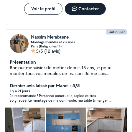
Voir le profil
Contacter
Particulier
Nassim Merabtene
Montage meubles et cuisines
Paris (Batignolles 14)
5/5
(12 avis)
Présentation
Bonjour,menuisier de metier depuis 15 ans, je peux
monter tous vos meubles de maison. Je me suis
spécialisé depuis 5 ans dans le montage et pose de
cuisine Equipee J'effectue l'installation ou le
Dernier avis laissé par Manel : 5/5
remplacement de tout type de robinet, colonnes de
Il y a 21 jours
Je recommande ! Personne ponctuelle, rapide et très
douches, evier.... Je dispose de tout le materiel
soigneuse. Le montage de ma commode, ma table à manger et
necessaire pour les installations Je me deplace en île de
de mon meuble TV a été réalisé parfaitement. Travail propre et
France. A votre écoute pour le prix qui vous convient A
de qualité.
votre service