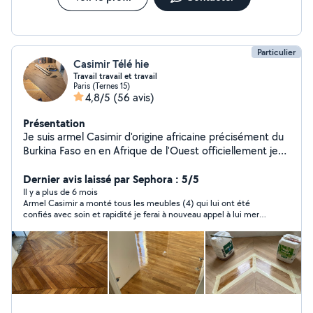
Je réalise un travail soigné, durable et adapté à vos
besoins, dans le respect des normes NF C 15-100.
N'hesitez pas à me contacter pour discuter de votre
projet ou obtenir un devis
Particulier
Casimir Télé hie
Travail travail et travail
Paris (Ternes 15)
4,8/5
(56 avis)
Présentation
Je suis armel Casimir d'origine africaine précisément du
Burkina Faso en en Afrique de l'Ouest officiellement je
suis chef d'équipe sur mon site agent de ménage à
Samsig je pose les anciens parquet massif je ponce l'es
Dernier avis laissé par Sephora : 5/5
parquet j'ai déjà tous mes outils de travail n'hésitez à me
Il y a plus de 6 mois
Armel Casimir a monté tous les meubles (4) qui lui ont été
contacter
confiés avec soin et rapidité je ferai à nouveau appel à lui merci
encore