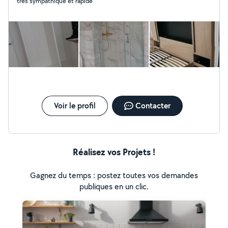
très sympathique et rapide
rénovation de parquet, peinture, pose de briques et
parpaings et pierres etc.....
Voir le profil
Contacter
Réalisez vos Projets !
Gagnez du temps : postez toutes vos demandes
publiques en un clic.