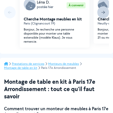
Léna D.
L
À convenir
postée hier
p
Cherche Montage meubles en kit
Cherche
Paris (Clignancourt 19)
Neuilly-su
Bonjour, Je recherche une personne
Bonjour, J
disponible pour monter une table
monter 2 ta
extensible (modèle Klaus). Je vous
21 ou mercr
remercie.
Prestations de services
Monteurs de meubles
Montage de table en kit
Paris 17e Arrondissement
Montage de table en kit à Paris 17e
Arrondissement : tout ce qu’il faut
savoir
Comment trouver un monteur de meubles à Paris 17e