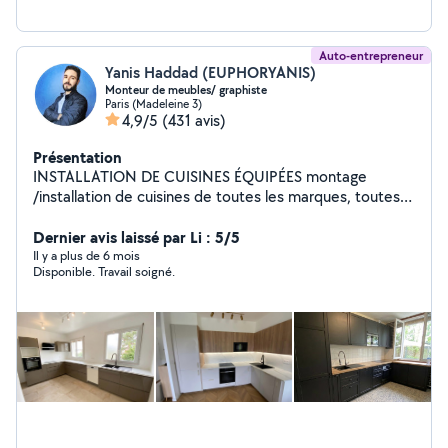
Auto-entrepreneur
Yanis Haddad (EUPHORYANIS)
Monteur de meubles/ graphiste
Paris (Madeleine 3)
4,9/5
(431 avis)
Présentation
INSTALLATION DE CUISINES ÉQUIPÉES montage
/installation de cuisines de toutes les marques, toutes
tailles, standards et sur mesures . MONTAGE DE
MEUBLE EN KIT Je suis Bricoleur avec plusieurs années
Dernier avis laissé par Li : 5/5
d'expérience en bâtiment, en bricolage ... je propose
Il y a plus de 6 mois
Disponible. Travail soigné.
mes services en montage de meubles en kit. site web:
euphoryanis-montage ILLUSTRATEUR / GRAPHISTE
pour toutes vos demandes en graphisme et illustrations
( identité visuelle, affiches, flyer, carte de visite ,
couverture de livre, illustrations )