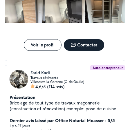
sérieux et son travail de qualité. Merci beaucoup !
Voir le profil
Contacter
Auto-entrepreneur
Farid Kadi
Travaux bâtiments
Villeneuve-la-Garenne (C. de Gaulle)
4,6/5
(114 avis)
Présentation
Bricolage de tout type de travaux maçonnerie
(construction et rénovation) exemple: pose de cuisine
équipée, montage armoire, montage lit, dressing,
placard, paroi de douche, vasque, tringle, suspension,
Dernier avis laissé par Office Notarial Moasser : 5/5
rénovation de salle de bain, carrelage,pose et
Il y a 27 jours