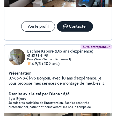
Voir le profil
Contacter
Auto-entrepreneur
Bachire Kabore (Dix ans d’expérience)
07-83-98-61-95
Paris (Saint-Germain l'Auxerrois 1)
4,9/5
(209 avis)
Présentation
07-83-98-61-95 Bonjour, avec 10 ans d'expérience, je
vous propose mes services de montage de meubles. Je
suis à votre service pour tous types de montages (IKEA,
Leroy Merlin, Conforama, etc.). Spécialiste dressing
Dernier avis laissé par Diana : 5/5
PAX, lits, armoires, canapés. Monteur expérimenté, je
Il y a 19 jours
Je suis très satisfaite de l’intervention. Bachire était très
dispose de tout le matériel nécessaire
professionnel, patient et persévérant. Il a pris le temps de
chercher des solutions et n’a pas abandonné tant que tout
n’était pas correctement monté. Je le remercie pour son