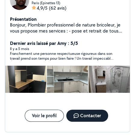
Paris (Epinettes 13)
4,9/5
(62 avis)
Présentation
Bonjour, Plombier professionnel de nature bricoleur, je
vous propose mes services : - pose et retrait de tous
types sanitaires - installation tuyauterie d'arriver d'eau,
des évacuations - installation chauffe eau - débouchage
Dernier avis laissé par Amy : 5/5
évier et toilettes - installation et retrait de tous types
Il y a 5 mois
Franchement une personne respectueuse rigoureux dans son
de radiateurs électriques ou collectifs - pose de
travail prend son temps pour bien faire ! Un travail impeccable
baignoire et bac à douche - installation pompe à chaleur
👌 je reviendrai vers vous sur pour d’autre travaux
- montage meuble ou petit travaux Je dispose d'outils,
et je peux me charger de vos besoins autres en
bricolage. N'hésitez pas à me contacter pour toutes
demandes. À bientôt
Voir le profil
Contacter