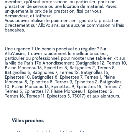
membre, qu’il soit professionnel ou particulier, pour une
prestation de service ou une location de matériel. Payez
uniquement le prix de la prestation, fixé par vous,
demandeur, et l’offreur.
Vous pouvez réaliser le paiement en ligne de la prestation
directement sur AlloVoisins, sans aucune commission ni frais
bancaires.
Une urgence ? Un besoin ponctuel ou régulier ? Sur
AlloVoisins, trouvez rapidement le meilleur bricoleur,
particulier ou professionnel, pour monter une table en kit sur
la ville de Paris 17e Arrondissement (Batignolles 12, Ternes 10,
Plaine Monceau 15, Epinettes 3, Batignolles 2, Ternes 8,
Batignolles 5, Batignolles 7, Ternes 12, Batignolles 15,
Epinettes 10, Batignolles 8, Epinettes 7, Ternes 1, Plaine
Monceau 8, Epinettes 8, Ternes 9, Epinettes 2, Batignolles
10, Plaine Monceau 13, Epinettes 9, Epinettes 15, Ternes 7,
Ternes 5, Epinettes 17, Plaine Monceau 1, Epinettes 12,
Ternes 16, Ternes 11, Epinettes 5, 75017) et aux alentours.
Villes proches