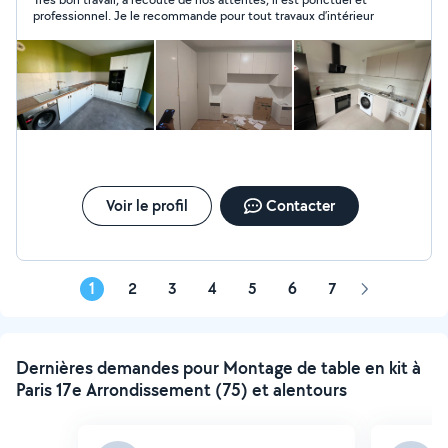
vous soyez totalement satisfait. N'hésitez pas à me
professionnel. Je le recommande pour tout travaux d’intérieur
contacter, je serai ravi de réaliser vos projets
Voir le profil
Contacter
1
2
3
4
5
6
7
Page
suivante
Dernières demandes pour Montage de table en kit à
Paris 17e Arrondissement (75) et alentours