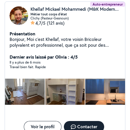
Auto-entrepreneur
Khellaf Mickael Mohammedi (M&K ModernestDecor)
Métier tout corps d'état
Clichy (Pasteur-Gesnouin)
4,7/5
(121 avis)
Présentation
Bonjour, Moi c'est Khellaf, votre voisin Bricoleur
polyvalent et professionnel, que ça soit pour des
petites réparations quotidiennes, des rénovations, ou
des projets d'agencement et de décoration d'intérieur,
Dernier avis laissé par Olivia : 4/5
montage de meubles et pose de cuisines équipées,
Il y a plus de 6 mois
Travail bien fait. Rapide
travaux d'électricité, peintures, plomberie... Je
m'occupe de tout corps d'état avec soins et expertise.
N'hésitez pas à me contacter pour vos besoins en
bricolage ou en travaux. A très vite. Khellaf
Voir le profil
Contacter