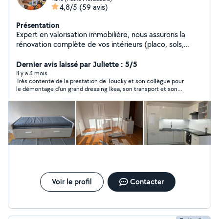
4,8/5
(59 avis)
Présentation
Expert en valorisation immobilière, nous assurons la
rénovation complète de vos intérieurs (placo, sols,
cuisines sur mesure, douche, dressing, installations
multimédias) avec une précision d'artisan. J'offre
Dernier avis laissé par Juliette : 5/5
également un service de conciergerie clé en main
Il y a 3 mois
Très contente de la prestation de Toucky et son collègue pour
incluant l'entretien rigoureux de vos biens Airbnb pour
le démontage d’un grand dressing Ikea, son transport et son
garantir une expérience voyageur irréprochable.
remontage. Le travail est très bien fait et Toucky est
arrangeant, merci encore !
Voir le profil
Contacter