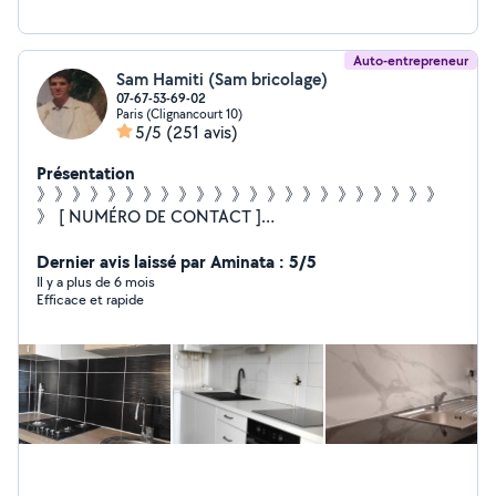
Auto-entrepreneur
Sam Hamiti (Sam bricolage)
07-67-53-69-02
Paris (Clignancourt 10)
5/5
(251 avis)
Présentation
》》》》》》》》》》》》》》》》》》》》》》》
》 [ NUMÉRO DE CONTACT ]
~~~~~~~~~~~~~~~~~~~~~~~~~~ Zérosept-soixante-sept-
cinquante-trois-soixante-neuf-zero-deux ¤¤¤¤¤¤¤¤¤¤¤¤¤
Dernier avis laissé par Aminata : 5/5
¤¤¤¤¤¤¤¤¤¤ Bonjour , à votre service pour n'importe
Il y a plus de 6 mois
Efficace et rapide
quel bricolage : ¤ Pose de cuisine, rideaux ¤ Étagères ¤
Montage de meubles - Plomberie : ¤ fuite , L . linge ,
pose de robinet... - Électricité : ¤ prise, luminaires ... -
Peinture... ¤¤¤¤¤¤¤¤¤¤¤¤¤¤¤¤¤¤¤¤¤ @ IMPORTANT @ ¤
¤¤¤¤¤¤¤¤¤¤¤¤¤¤¤¤ Je ne peux pas répondre à toutes
les demandes ( J'ai 2 abonnements ) 1. Bricolage et
petits travaux 2. Plomberie Merci d'adresser vos
demandes à ces services spécifiques