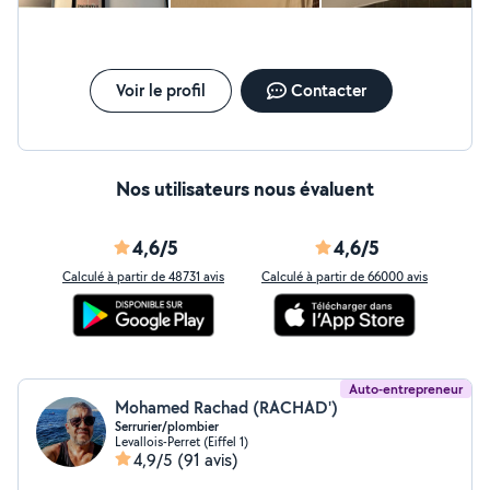
extrêmement corrects. Merci encore Oualid ! Vous pouvez
faire appel à lui en toute confiance.
Voir le profil
Contacter
Nos utilisateurs nous évaluent
4,6/5
4,6/5
Calculé à partir de 48731 avis
Calculé à partir de 66000 avis
Auto-entrepreneur
Mohamed Rachad (RACHAD')
Serrurier/plombier
Levallois-Perret (Eiffel 1)
4,9/5
(91 avis)