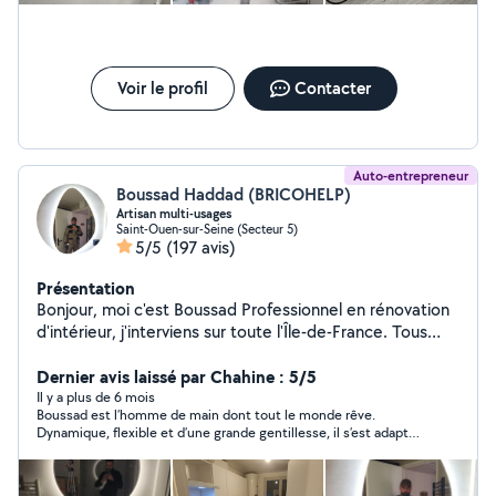
Voir le profil
Contacter
Auto-entrepreneur
Boussad Haddad (BRICOHELP)
Artisan multi-usages
Saint-Ouen-sur-Seine (Secteur 5)
5/5
(197 avis)
Présentation
Bonjour, moi c'est Boussad Professionnel en rénovation
d'intérieur, j'interviens sur toute l'Île-de-France. Tous
corps d'état, je prends en charge vos travaux du
quotidien : réparations, installations et diverses
Dernier avis laissé par Chahine : 5/5
interventions. Je vous garantis un travail sérieux, soigné
Il y a plus de 6 mois
Boussad est l’homme de main dont tout le monde rêve.
et efficace, avec une vraie attention aux détails. À
Dynamique, flexible et d’une grande gentillesse, il s’est adapté
l'écoute de vos besoins, je vous accompagne pour
à mes contraintes horaires et est même venu travailler un
concrétiser vos projets dans les meilleures conditions.
dimanche. Il m’a parfaitement conseillé sur ce qu’il fallait
N'hésitez pas à me contacter.
commander pour les petits travaux, et la qualité de son travail