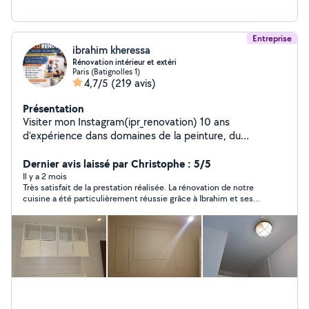
Entreprise
ibrahim kheressa
Rénovation intérieur et extéri
Paris (Batignolles 1)
4,7/5
(219 avis)
Présentation
Visiter mon Instagram(ipr_renovation) 10 ans
d'expérience dans domaines de la peinture, du
revêtement, du plâtre et du carrelage, je propose des
services professionnels de haute qualité, adaptés aussi
Dernier avis laissé par Christophe : 5/5
bien aux particuliers qu'aux entreprises. Mon expertise
Il y a 2 mois
Très satisfait de la prestation réalisée. La rénovation de notre
me permet de réaliser des travaux de rénovation, de
cuisine a été particulièrement réussie grâce à Ibrahim et ses
décoration intérieure et extérieure, tout en garantissant
excellentes idées pour la transformer (suppression de cloison
des finitions impeccables et durables. Mon savoir-faire
!)Travail soigné,equipe fiable,prestation de qualité. Je
couvre une large gamme de prestations, notamment:
recommande Ibrahim sans hésiter.
Peinture intérieure: application de peinture sur murs,
plafonds, avec un souci constant du détail et des
finitions lisses. Revêtement mural et sol: pose de
revêtements divers (papier peint, enduits décoratifs,
etc.) pour transformer et embellir vos espaces. Travaux