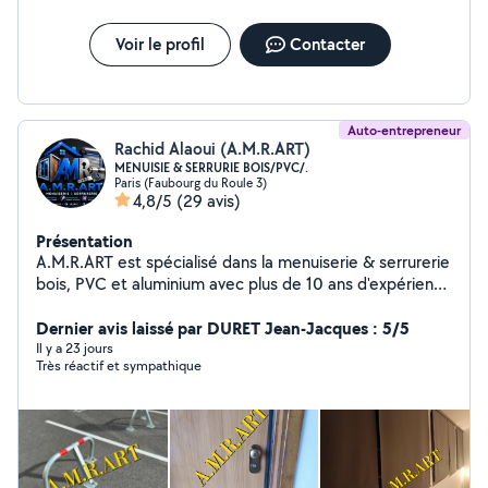
Voir le profil
Contacter
Auto-entrepreneur
Rachid Alaoui (A.M.R.ART)
MENUISIE & SERRURIE BOIS/PVC/.
Paris (Faubourg du Roule 3)
4,8/5
(29 avis)
Présentation
A.M.R.ART est spécialisé dans la menuiserie & serrurerie
bois, PVC et aluminium avec plus de 10 ans d'expérience
au service des particuliers et des professionnels. Nous
réalisons la pose, la rénovation et le remplacement de
Dernier avis laissé par DURET Jean-Jacques : 5/5
portes, fenêtres et portes-fenêtres, ainsi que
Il y a 23 jours
Très réactif et sympathique
l'installation et la réparation de volets roulants. Nous
concevons également des placards, dressings et
aménagements sur mesure, assurons le montage et la
rénovation de cuisines, ainsi que les travaux de
serrurerie, notamment le remplacement de serrures et
de cylindres. Chaque projet bénéficie d'un travail soigné,