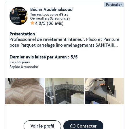
Particulier
Béchir Abdelmaksoud
Travaux tout corps d'état
Gennevilliers (Gresillons 2)
4,8/5
(86 avis)
Présentation
Professionnel de revêtement intérieur. Placo et Peinture
pose Parquet carrelage lino aménagements SANITAIRE
salle DEB / DED CUISINE Carrelage : Pose de tout type
de carrelage pour sols et murs. Revêtements de sol :
Dernier avis laissé par Auren : 5/5
Parquet, stratifié, vinyle, Lino dalle PVC moquette
Il y a 22 jours
Rapide à répondre
Peinture : état des lieux dégât des eaux Intérieure et
extérieure, avec un rendu propre et soigné. Montage de
meubles :pose de cuisine création dressing sure mesure
Rapide et efficace. Maçonnerie : Réparations,
constructions et rénovations.plaqout carreau de plâtre
pose porte et fenêtre Plomberie : Installation et
dépannage. SDB et sdd Bricolage général : Pour tous
vos petits travaux du quotidien.
Voir le profil
Contacter