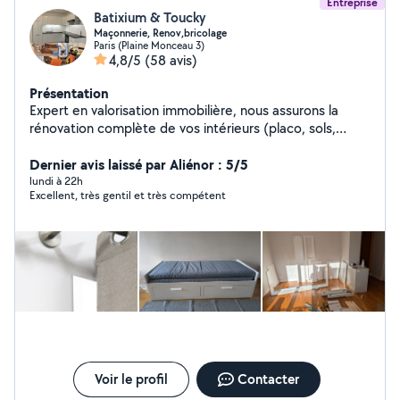
Entreprise
Batixium & Toucky
Maçonnerie, Renov,bricolage
Paris (Plaine Monceau 3)
4,8/5
(58 avis)
Présentation
Expert en valorisation immobilière, nous assurons la
rénovation complète de vos intérieurs (placo, sols,
cuisines sur mesure, douche, dressing, installations
multimédias) avec une précision d'artisan. J'offre
Dernier avis laissé par Aliénor : 5/5
également un service de conciergerie clé en main
lundi à 22h
Excellent, très gentil et très compétent
incluant l'entretien rigoureux de vos biens Airbnb pour
garantir une expérience voyageur irréprochable.
Voir le profil
Contacter