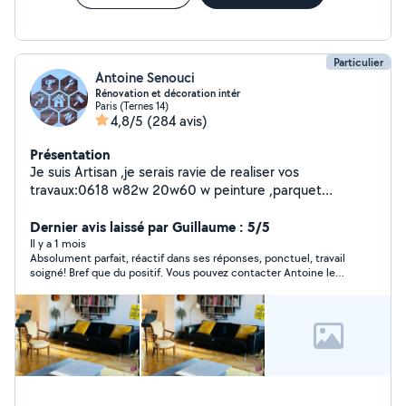
Particulier
Antoine Senouci
Rénovation et décoration intér
Paris (Ternes 14)
4,8/5
(284 avis)
Présentation
Je suis Artisan ,je serais ravie de realiser vos
travaux:0618 w82w 20w60 w peinture ,parquet
,carrelage,électricité.....ect je possède tt le matériels
nécessaires( très bien équipé),sérieux, respectueux,
Dernier avis laissé par Guillaume : 5/5
ponctuel du coup si vous avez besoin d'un professionnel
Il y a 1 mois
Absolument parfait, réactif dans ses réponses, ponctuel, travail
de confiance et un travail de qualité( propre et soigner
soigné! Bref que du positif. Vous pouvez contacter Antoine les
avec des bonnes finitions),je suis disponible pour la
yeux fermés!
semaine comme le week-end,A bientôt.