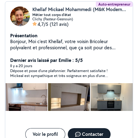
Auto-entrepreneur
Khellaf Mickael Mohammedi (M&K ModernestDecor)
Métier tout corps d'état
Clichy (Pasteur-Gesnouin)
4,7/5
(121 avis)
Présentation
Bonjour, Moi c'est Khellaf, votre voisin Bricoleur
polyvalent et professionnel, que ça soit pour des
petites réparations quotidiennes, des rénovations, ou
des projets d'agencement et de décoration d'intérieur,
Dernier avis laissé par Emilie : 5/5
montage de meubles et pose de cuisines équipées,
Il y a 20 jours
Dépose et pose d’une plafonnier. Parfaitement satisfaite !
travaux d'électricité, peintures, plomberie... Je
Mickeal est sympathique et très soigneux en plus d’une
m'occupe de tout corps d'état avec soins et expertise.
prestation parfaitement réalisée
N'hésitez pas à me contacter pour vos besoins en
bricolage ou en travaux. A très vite. Khellaf
Voir le profil
Contacter