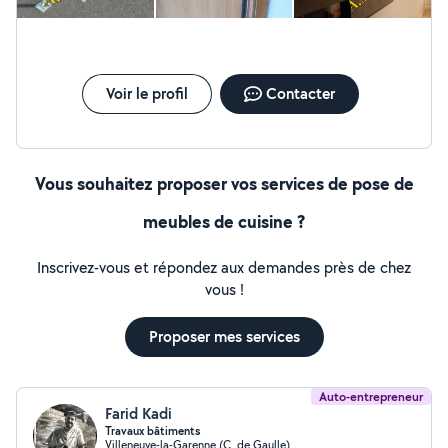
de finitions de qualité et d'un accompagnement
personnalisé. Notre engagement est de vous proposer
des solutions durables, adaptées à vos besoins.
Voir le profil
Contacter
Vous souhaitez proposer vos services de pose de
meubles de cuisine ?
Inscrivez-vous et répondez aux demandes près de chez
vous !
Proposer mes services
Auto-entrepreneur
Farid Kadi
Travaux bâtiments
Villeneuve-la-Garenne (C. de Gaulle)