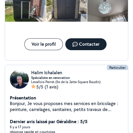
artisan pour son sérieux et son savoir-faire. Merci encore pour
ce très bon travail !
Voir le profil
Contacter
Particulier
Halim Ichalalen
Spécialiste en renovation
Levallois-Perret (Ile de la Jatte-Square Baudin)
5/5
(1 avis)
Présentation
Bonjour, Je vous proposes mes services en bricolage :
peinture, carrelages, sanitaires, petits travaux de
plomberies, montage de meubles, instalation de cuisine,
fixation de tringles,.... Et en jardinage sur Paris et la
Dernier avis laissé par Géraldine : 5/5
petite couronne. J'ai travaillé dans la rénovation
Il y a 17 jours
réponse rapide et courtoise