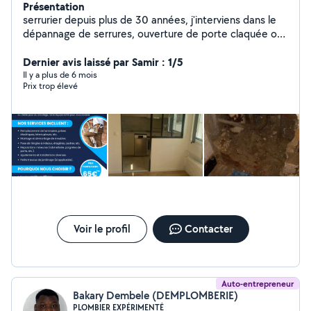
Présentation
serrurier depuis plus de 30 années, j'interviens dans le
dépannage de serrures, ouverture de porte claquée ou
condamnée, blindage de porte. j'interviens aussi dans le
domaine de la plomberie et installation sanitaire, ainsi
Dernier avis laissé par Samir : 1/5
que le bricolage en tous genre. En cas d'urgence vous
Il y a plus de 6 mois
Prix trop élevé
pouvez me contacter par téléphone
Voir le profil
Contacter
Auto-entrepreneur
Bakary Dembele (DEMPLOMBERIE)
PLOMBIER EXPÉRIMENTÉ