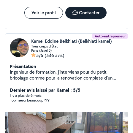
Voir le profil
Contacter
Auto-entrepreneur
Kamel Eddine Belkhiati (Belkhiati kamel)
Tous corps d'État
Paris (Javel 5)
5/5
(346 avis)
Présentation
Ingenieur de formation, j'interviens pour du petit
bricolage comme pour la renovation complete d'un
appartement. Je travaille avec une equipe composee
d'un electricien batiment, d'un plombier chauffagiste,
Dernier avis laissé par Kamel : 5/5
d'un peintre, d'un plaquiste et d'un carreleur.
Il y a plus de 6 mois
Top merci beaucoup ???