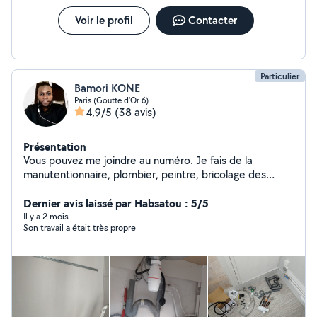
Voir le profil
Contacter
Particulier
Bamori KONE
Paris (Goutte d'Or 6)
4,9/5
(38 avis)
Présentation
Vous pouvez me joindre au numéro. Je fais de la
manutentionnaire, plombier, peintre, bricolage des
petits travaux et aide de déménagement et bricolage
de terace, ménage, jardinerie, ouverture des portes
Dernier avis laissé par Habsatou : 5/5
bloqué
Il y a 2 mois
Son travail a était très propre