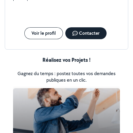
d'appartements et d'immeubles sur la région parisienne.
Vous pouvez me contacter pour tous travaux de
rénovation, petits bricolages,....
Voir le profil
Contacter
Réalisez vos Projets !
Gagnez du temps : postez toutes vos demandes
publiques en un clic.