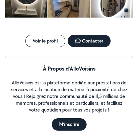
comme des finitions est irréprochable. Il a même fait plus que
prévu sans changer le prix initial, et a pris le temps de
m’expliquer et de m’apprendre certaines astuces. C’est aussi
quelqu’un de très honnête : il ne cherche pas à survendre ses
services, mais plutôt à trouver la solution la plus efficace et
propre, sans se donner de faux airs de complexité. Je ne peux
que le recommander chaleureusement !
Voir le profil
Contacter
À Propos d’AlloVoisins
AlloVoisins est la plateforme dédiée aux prestations de
services et à la location de matériel à proximité de chez
vous ! Rejoignez notre communauté de 4,5 millions de
membres, professionnels et particuliers, et facilitez
votre quotidien pour tous vos projets !
M'inscrire