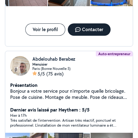
Voir le profil
Contacter
Auto-entrepreneur
Abdelouhab Berabez
Menuisier
Paris (Bonne Nouvelle 5)
5/5
(75 avis)
Présentation
Bonjour a votre service pour n'importe quelle bricolage.
Pose de cuisine. Montage de meuble. Pose de rideaux.
Étagère. Parquet.
Dernier avis laissé par Heythem : 5/5
Hier à 17h
Très satisfait de l’intervention. Artisan très réactif, ponctuel et
professionnel. L’installation de mon ventilateur luminaire a été
réalisée avec soin et dans les règles de l’art. Travail propre,
efficace et de grande qualité. Je recommande vivement cet