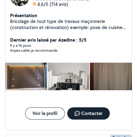
4,6/5
(114 avis)
Présentation
Bricolage de tout type de travaux maçonnerie
(construction et rénovation) exemple: pose de cuisine
équipée, montage armoire, montage lit, dressing,
placard, paroi de douche, vasque, tringle, suspension,
Dernier avis laissé par Azedine : 5/5
rénovation de salle de bain, carrelage,pose et
Il y a 16 jours
Impeccable je recommande
rénovation de parquet, peinture, pose de briques et
parpaings et pierres etc.....
Voir le profil
Contacter