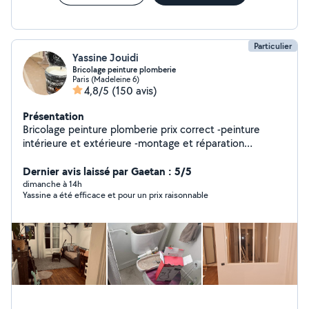
Particulier
Yassine Jouidi
Bricolage peinture plomberie
Paris (Madeleine 6)
4,8/5
(150 avis)
Présentation
Bricolage peinture plomberie prix correct -peinture
intérieure et extérieure -montage et réparation
climatiseur -réparation toute fuite d'eau -toute
installation et débouchage Wc-chasse d'eau-douche-
Dernier avis laissé par Gaetan : 5/5
baignoire-évier cuisine -lavabo-vasque-meuble évier-
dimanche à 14h
Yassine a été efficace et pour un prix raisonnable
alimentation machine à laver-ballon d'eau chaude-
chauffage-montage meuble-électricité-maçonnerie-
montage balançoire.....etc