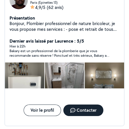
Paris (Epinettes 13)
4,9/5
(62 avis)
Présentation
Bonjour, Plombier professionnel de nature bricoleur, je
vous propose mes services : - pose et retrait de tous
types sanitaires - installation tuyauterie d'arriver d'eau,
des évacuations - installation chauffe eau - débouchage
Dernier avis laissé par Laurence : 5/5
évier et toilettes - installation et retrait de tous types
Hier à 22h
Bakary est un professionnel de la plomberie que je vous
de radiateurs électriques ou collectifs - pose de
recommande sans réserve ! Ponctuel et très sérieux, Bakary a
baignoire et bac à douche - installation pompe à chaleur
effectué un travail de grande qualité. Il s'est montré très
- montage meuble ou petit travaux Je dispose d'outils,
disponible et réactif. Il a su m'expliquer les différentes étapes
et je peux me charger de vos besoins autres en
de son travail et me rassurer quant à sa réalisation dans des
délais très courts. C'est un professionnel que je peux te
bricolage. N'hésitez pas à me contacter pour toutes
recommander
demandes. À bientôt
Voir le profil
Contacter