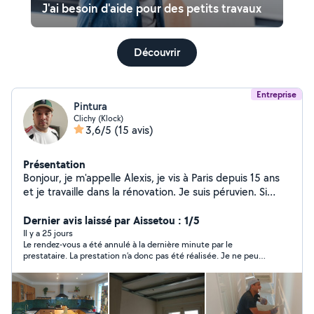
J'ai besoin d'aide pour des petits travaux
Découvrir
Entreprise
Pintura
Clichy (Klock)
3,6/5
(15 avis)
Présentation
Bonjour, je m'appelle Alexis, je vis à Paris depuis 15 ans
et je travaille dans la rénovation. Je suis péruvien. Si
vous souhaitez que j'effectue des travaux chez vous,
n'hésitez pas à me contacter.
Dernier avis laissé par Aissetou : 1/5
Il y a 25 jours
Le rendez-vous a été annulé à la dernière minute par le
prestataire. La prestation n’a donc pas été réalisée. Je ne peux
pas évaluer la qualité du travail, mais cette annulation de
dernière minute a été décevante.