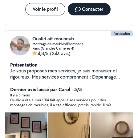
de plâtrerie: préparation des surfaces, pose de plâtre,
réalisation de cloisons et faux-plafonds, réfection de
Voir le profil
Contacter
murs endommagés
Particulier
Oualid ait mouhoub
Montage de meubles/Plomberie
Paris (Grandes Carrieres 4)
4,8/5
(243 avis)
Présentation
Je vous proposes mes services, je suis menuisier et
rigoureux. Mes services comprennent : Dépannage
Débouchage La Plombierie Le Montages de meubles Le
Petit Bricolages Le Nettoyage à domicile Le Nettoyage
Dernier avis laissé par Carol : 5/5
après chantier Disponible N'hésitez pas pas à me
Il y a 5 mois
Oualid a été super ! J’ai fait appel à ses services pour des
contacter pour plus d'information.
montages de meubles, il a été efficace, précis, rapide. Il m’a
aussi installé un luminaire, ce qui n’était pas prévu initialement
dans la mission mais à ma demande il l’a fait avec beaucoup de
gentillesse. Il est également ponctuel, sympathique et discret!
Il manquait des vis dans mes kits de meuble et il a utilisé les
siennes. Vraiment très professionnel et je suis très satisfaite
du résultat, c’est parfait. Les tarifs qu’il propose sont