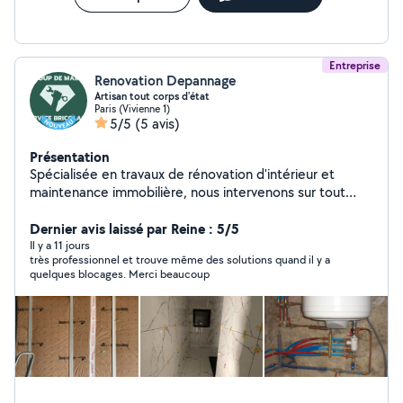
Entreprise
Renovation Depannage
Artisan tout corps d'état
Paris (Vivienne 1)
5/5
(5 avis)
Présentation
Spécialisée en travaux de rénovation d'intérieur et
maintenance immobilière, nous intervenons sur tout
type de chantier en Île-de-France : immeubles, bureaux,
commerces, copropriétés, maisons, bâtiments publics
Dernier avis laissé par Reine : 5/5
et logements collectifs. Nos domaines d'intervention :
Il y a 11 jours
très professionnel et trouve même des solutions quand il y a
Maçonnerie générale : construction, rénovation,
quelques blocages. Merci beaucoup
agrandissements, ouvertures de murs porteurs, dalles
en béton. Placo et cloisons : tous types de plaques
(standard, hydrofuge, acoustique, coupe-feu),
cloisonnement, doublage, coffrage, pose de faux
plafonds. Peinture : intérieure et extérieure, préparation
soignée des supports, finitions haut de gamme. Isolation
: thermique par l'intérieur et par l'extérieur (ITE),