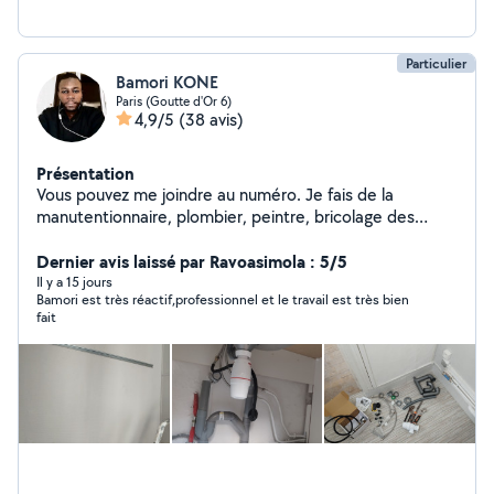
Particulier
Bamori KONE
Paris (Goutte d'Or 6)
4,9/5
(38 avis)
Présentation
Vous pouvez me joindre au numéro. Je fais de la
manutentionnaire, plombier, peintre, bricolage des
petits travaux et aide de déménagement et bricolage
de terace, ménage, jardinerie, ouverture des portes
Dernier avis laissé par Ravoasimola : 5/5
bloqué
Il y a 15 jours
Bamori est très réactif,professionnel et le travail est très bien
fait