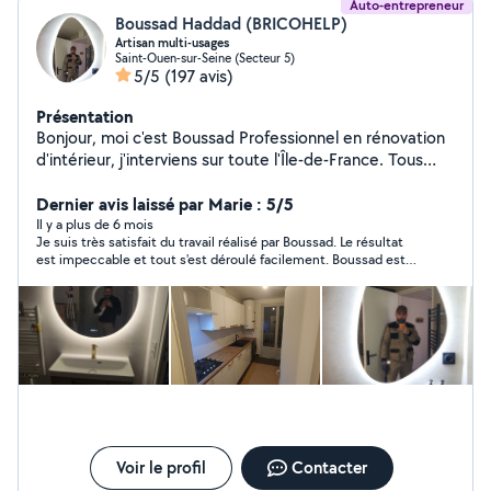
Auto-entrepreneur
Boussad Haddad (BRICOHELP)
Artisan multi-usages
Saint-Ouen-sur-Seine (Secteur 5)
5/5
(197 avis)
Présentation
Bonjour, moi c'est Boussad Professionnel en rénovation
d'intérieur, j'interviens sur toute l'Île-de-France. Tous
corps d'état, je prends en charge vos travaux du
quotidien : réparations, installations et diverses
Dernier avis laissé par Marie : 5/5
interventions. Je vous garantis un travail sérieux, soigné
Il y a plus de 6 mois
Je suis très satisfait du travail réalisé par Boussad. Le résultat
et efficace, avec une vraie attention aux détails. À
est impeccable et tout s'est déroulé facilement. Boussad est
l'écoute de vos besoins, je vous accompagne pour
professionnel, sympathique, minutieux et à l'écoute. Je
concrétiser vos projets dans les meilleures conditions.
recommande sans hésiter ! :)
N'hésitez pas à me contacter.
Voir le profil
Contacter