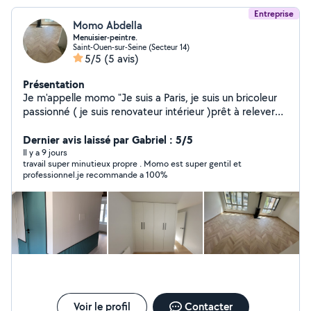
Entreprise
Momo Abdella
Menuisier-peintre.
Saint-Ouen-sur-Seine (Secteur 14)
5/5
(5 avis)
Présentation
Je m'appelle momo "Je suis a Paris, je suis un bricoleur
passionné ( je suis renovateur intérieur )prêt à relever
tous vos défis ! Que ce soit pour des réparations des C
nstallations , je suis à votre service avec sérieux et
Dernier avis laissé par Gabriel : 5/5
efficacité. Faites-moi confiance pour transformer vos
Il y a 9 jours
travail super minutieux propre . Momo est super gentil et
idées en réalité et résoudre vos petits problèmes avec
professionnel.je recommande a 100%
soin et attention !"
Voir le profil
Contacter