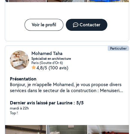
Voir le profil
Contacter
Particulier
Mohamed Taha
Spécialisé en architecture
Paris (Goutte d'Or 6)
4,8/5
(100 avis)
Présentation
Bonjour, je m'appelle Mohamed, je vous propose divers
services dans le secteur de la construction : Menuiserie,
Parquet/Carrelage, Plomberie, Peinture, Chauffage,
Électricité, Génie CVC, Assemblage de Meubles,
Dernier avis laissé par Laurine : 5/5
Installation de Cuisine et Salle de Bain/Toilettes, Toiture
mardi à 22h
Top !
/ Réparation Multi-Services. . Tous les services pour
réussir votre projet.