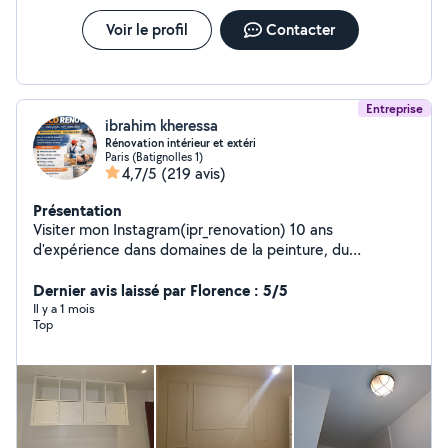
Voir le profil
Contacter
Entreprise
ibrahim kheressa
Rénovation intérieur et extéri
Paris (Batignolles 1)
4,7/5
(219 avis)
Présentation
Visiter mon Instagram(ipr_renovation) 10 ans
d'expérience dans domaines de la peinture, du
revêtement, du plâtre et du carrelage, je propose des
services professionnels de haute qualité, adaptés aussi
Dernier avis laissé par Florence : 5/5
bien aux particuliers qu'aux entreprises. Mon expertise
Il y a 1 mois
Top
me permet de réaliser des travaux de rénovation, de
décoration intérieure et extérieure, tout en garantissant
des finitions impeccables et durables. Mon savoir-faire
couvre une large gamme de prestations, notamment:
Peinture intérieure: application de peinture sur murs,
plafonds, avec un souci constant du détail et des