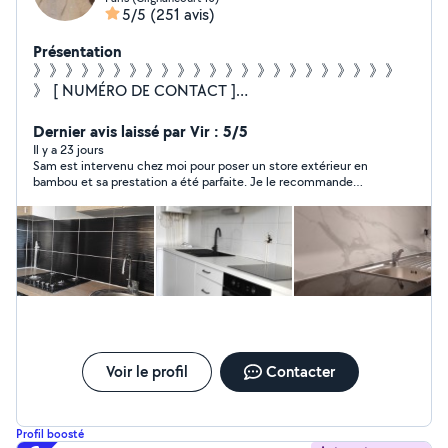
5/5
(251 avis)
Présentation
》》》》》》》》》》》》》》》》》》》》》》》
》 [ NUMÉRO DE CONTACT ]
~~~~~~~~~~~~~~~~~~~~~~~~~~ Zérosept-soixante-sept-
cinquante-trois-soixante-neuf-zero-deux ¤¤¤¤¤¤¤¤¤¤¤¤¤
Dernier avis laissé par Vir : 5/5
¤¤¤¤¤¤¤¤¤¤ Bonjour , à votre service pour n'importe
Il y a 23 jours
Sam est intervenu chez moi pour poser un store extérieur en
quel bricolage : ¤ Pose de cuisine, rideaux ¤ Étagères ¤
bambou et sa prestation a été parfaite. Je le recommande
Montage de meubles - Plomberie : ¤ fuite , L . linge ,
vivement.
pose de robinet... - Électricité : ¤ prise, luminaires ... -
Peinture... ¤¤¤¤¤¤¤¤¤¤¤¤¤¤¤¤¤¤¤¤¤ @ IMPORTANT @ ¤
¤¤¤¤¤¤¤¤¤¤¤¤¤¤¤¤ Je ne peux pas répondre à toutes
les demandes ( J'ai 2 abonnements ) 1. Bricolage et
petits travaux 2. Plomberie Merci d'adresser vos
demandes à ces services spécifiques
Voir le profil
Contacter
Profil boosté