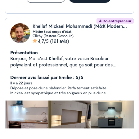
Auto-entrepreneur
Khellaf Mickael Mohammedi (M&K ModernestDecor)
Métier tout corps d'état
Clichy (Pasteur-Gesnouin)
4,7/5
(121 avis)
Présentation
Bonjour, Moi c'est Khellaf, votre voisin Bricoleur
polyvalent et professionnel, que ça soit pour des
petites réparations quotidiennes, des rénovations, ou
des projets d'agencement et de décoration d'intérieur,
Dernier avis laissé par Emilie : 5/5
montage de meubles et pose de cuisines équipées,
Il y a 22 jours
Dépose et pose d’une plafonnier. Parfaitement satisfaite !
travaux d'électricité, peintures, plomberie... Je
Mickeal est sympathique et très soigneux en plus d’une
m'occupe de tout corps d'état avec soins et expertise.
prestation parfaitement réalisée
N'hésitez pas à me contacter pour vos besoins en
bricolage ou en travaux. A très vite. Khellaf