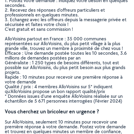
1. Postez votre demande : indiquez votre besoin en quelques
secondes.
2. Recevez des réponses d’offreurs particuliers et
professionnels en quelques minutes.
3. Echangez avec les offreurs depuis la messagerie privée et
sécurisée et faites votre choix !
C’est gratuit et sans commission !
AlloVoisins partout en France : 35 000 communes
représentées sur AlloVoisins, du plus petit village à la plus
grande ville, trouvez un membre à proximité de chez vous !
Efficace : Une demande postée toutes les 10 secondes, 3.6
millions de demandes postées par an
Généraliste : 1 250 types de besoins différents, tout est
possible sur AlloVoisins, du plus petit besoin aux plus grands
projets.
Rapide : 10 minutes pour recevoir une première réponse à
votre demande
Qualité / prix : 4 membres AlloVoisins sur 5* indiquent
qu’AlloVoisins propose un bon rapport qualité/prix
* Données issues d’une enquête AlloVoisins réalisée sur un
échantillon de 5 671 personnes interrogées (Février 2024)
Vous cherchez un bricoleur en urgence ?
Sur AlloVoisins, seulement 10 minutes pour recevoir une
première réponse à votre demande. Postez votre demande
et trouvez en quelques minutes un membre de confiance,