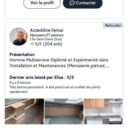
Voir le profil
Contacter
Particulier
Azzeddine Farissi
Menuiserie ET peinture
L'Île-Saint-Denis (Sud)
5/5
(204 avis)
Présentation
Homme Multiservice Diplômé et Expérimenté dans
l'Installation et Maintenances (Menuiserie,pieture,
Plomberie, Meubles). Réparations et Branchement des
machines Electroménager. Travaux de plomberie et
Dernier avis laissé par Elisa : 5/5
électricité. Assemblage de meubles Pose cuisine
Il y a 3 heures
Très bonne prestation. A été ponctuel et a refait les joints
complète Pose de lampes et Lumières Fixation
rapidement
d'étagères Installation électricité a la norme. Réparation
des fuites d'eau sanitaire....etc Je propose mes services
avec la crédibilité et le suivi merci.