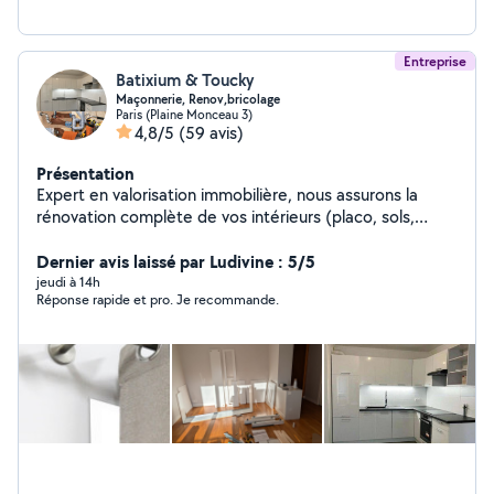
Entreprise
Batixium & Toucky
Maçonnerie, Renov,bricolage
Paris (Plaine Monceau 3)
4,8/5
(59 avis)
Présentation
Expert en valorisation immobilière, nous assurons la
rénovation complète de vos intérieurs (placo, sols,
cuisines sur mesure, douche, dressing, installations
multimédias) avec une précision d'artisan. J'offre
Dernier avis laissé par Ludivine : 5/5
également un service de conciergerie clé en main
jeudi à 14h
Réponse rapide et pro. Je recommande.
incluant l'entretien rigoureux de vos biens Airbnb pour
garantir une expérience voyageur irréprochable.