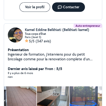
Voir le profil
Contacter
Auto-entrepreneur
Kamel Eddine Belkhiati (Belkhiati kamel)
Tous corps d'État
Paris (Javel 5)
5/5
(347 avis)
Présentation
Ingenieur de formation, j'interviens pour du petit
bricolage comme pour la renovation complete d'un
appartement. Je travaille avec une equipe composee
d'un electricien batiment, d'un plombier chauffagiste,
Dernier avis laissé par Yvon : 5/5
d'un peintre, d'un plaquiste et d'un carreleur.
Il y a plus de 6 mois
rien