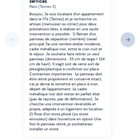
services
Paris (Ternes 3)
Bonjour, Je suis locataire d'un appartement
dans le 17e (Ternes) et je recherche un
artisan (menuisier ou vitrier) pour deux
prestations liées, à réaliser en une seule
intervention si possible : 1) Retrait d'un
panneau de séparation (verrière) travail
principal J'ai une verrière atelier moderne,
cadre métallique noir, entre le coin nuit et
le séjour. Je souhaite faire retirer un seul
panneau (dimensions : 35 cm de large × 124
cm de haut). Il s'agit soit de verre soit de
plexiglas/plastique à confirmer sur place.
Contraintes importantes : Le panneau doit
être retiré proprement et conservé intact,
car je devrai le remettre en place à mon
départ de l'appartement. Le cadre
métallique noir doit rester en parfait état
(pas de rayures, pas de déformation). Je
cherche une intervention réversible et
propre, adaptée à un logement en location.
2) Pose d'un store plissé (ou store
enrouleur) dans l'ouverture en option Une
fois le panneau retiré, je souhaiterais
installer un store.