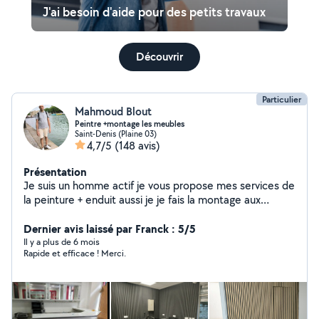
J'ai besoin d'aide pour des petits travaux
Découvrir
Particulier
Mahmoud Blout
Peintre +montage les meubles
Saint-Denis (Plaine 03)
4,7/5
(148 avis)
Présentation
Je suis un homme actif je vous propose mes services de
la peinture + enduit aussi je je fais la montage aux
meubles en kit aussi je veux proposer mes expériences
pour lui poser le carrelage et aussi parquet. N'hésitez
Dernier avis laissé par Franck : 5/5
pas à me contacter.
Il y a plus de 6 mois
Rapide et efficace ! Merci.