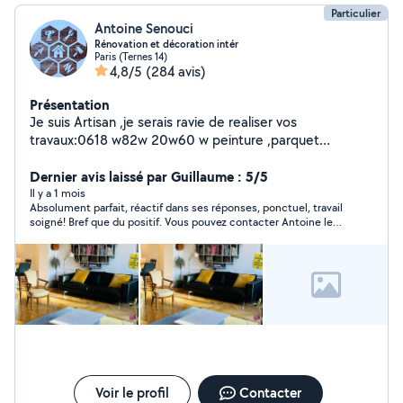
Particulier
Antoine Senouci
Rénovation et décoration intér
Paris (Ternes 14)
4,8/5
(284 avis)
Présentation
Je suis Artisan ,je serais ravie de realiser vos
travaux:0618 w82w 20w60 w peinture ,parquet
,carrelage,électricité.....ect je possède tt le matériels
nécessaires( très bien équipé),sérieux, respectueux,
Dernier avis laissé par Guillaume : 5/5
ponctuel du coup si vous avez besoin d'un professionnel
Il y a 1 mois
Absolument parfait, réactif dans ses réponses, ponctuel, travail
de confiance et un travail de qualité( propre et soigner
soigné! Bref que du positif. Vous pouvez contacter Antoine les
avec des bonnes finitions),je suis disponible pour la
yeux fermés!
semaine comme le week-end,A bientôt.
Voir le profil
Contacter