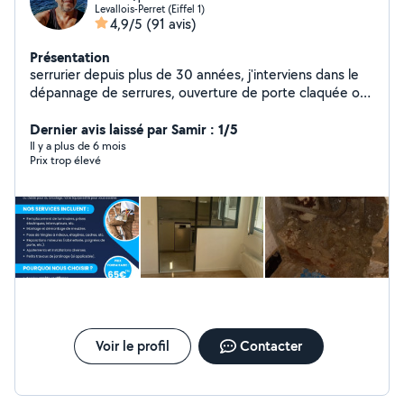
Levallois-Perret (Eiffel 1)
4,9/5
(91 avis)
Présentation
serrurier depuis plus de 30 années, j'interviens dans le
dépannage de serrures, ouverture de porte claquée ou
condamnée, blindage de porte. j'interviens aussi dans le
domaine de la plomberie et installation sanitaire, ainsi
Dernier avis laissé par Samir : 1/5
que le bricolage en tous genre. En cas d'urgence vous
Il y a plus de 6 mois
Prix trop élevé
pouvez me contacter par téléphone
Voir le profil
Contacter