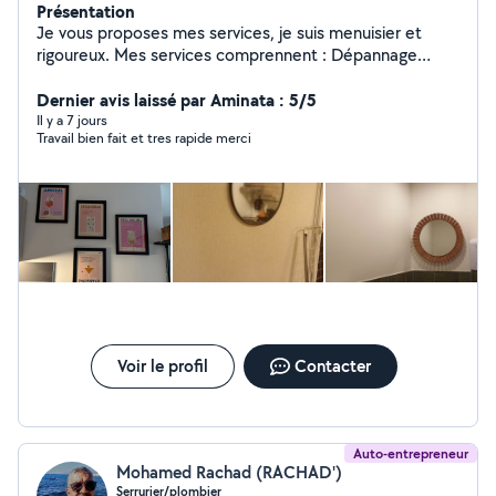
Présentation
Je vous proposes mes services, je suis menuisier et
rigoureux. Mes services comprennent : Dépannage
Débouchage La Plombierie Le Montages de meubles Le
Petit Bricolages Le Nettoyage à domicile Le Nettoyage
Dernier avis laissé par Aminata : 5/5
après chantier Disponible N'hésitez pas pas à me
Il y a 7 jours
Travail bien fait et tres rapide merci
contacter pour plus d'information.
Voir le profil
Contacter
Auto-entrepreneur
Mohamed Rachad (RACHAD')
Serrurier/plombier