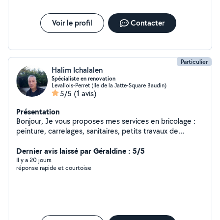
amélioration énergétique. Façades : ravalement
complet, nettoyage, traitement hydrofuge et
protection des murs. Plomberie et chauffage :
Voir le profil
Contacter
dépannage (fuites, WC, robinets, chauffe-eau) .
Électricité ...
Particulier
Halim Ichalalen
Spécialiste en renovation
Levallois-Perret (Ile de la Jatte-Square Baudin)
5/5
(1 avis)
Présentation
Bonjour, Je vous proposes mes services en bricolage :
peinture, carrelages, sanitaires, petits travaux de
plomberies, montage de meubles, instalation de cuisine,
fixation de tringles,.... Et en jardinage sur Paris et la
Dernier avis laissé par Géraldine : 5/5
petite couronne. J'ai travaillé dans la rénovation
Il y a 20 jours
réponse rapide et courtoise
d'appartements et d'immeubles sur la région parisienne.
Vous pouvez me contacter pour tous travaux de
rénovation, petits bricolages,....