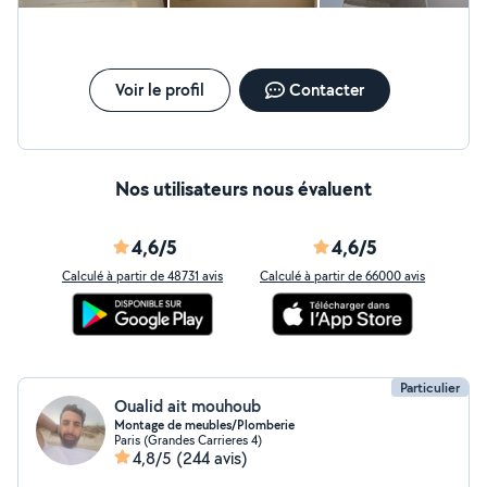
finitions lisses. Revêtement mural et sol: pose de
revêtements divers (papier peint, enduits décoratifs,
etc.) pour transformer et embellir vos espaces. Travaux
de plâtrerie: préparation des surfaces, pose de plâtre,
réalisation de cloisons et faux-plafonds, réfection de
Voir le profil
Contacter
murs endommagés
Nos utilisateurs nous évaluent
4,6/5
4,6/5
Calculé à partir de 48731 avis
Calculé à partir de 66000 avis
Particulier
Oualid ait mouhoub
Montage de meubles/Plomberie
Paris (Grandes Carrieres 4)
4,8/5
(244 avis)