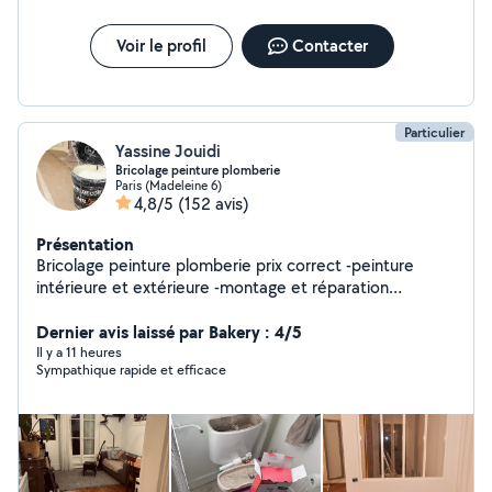
Voir le profil
Contacter
Particulier
Yassine Jouidi
Bricolage peinture plomberie
Paris (Madeleine 6)
4,8/5
(152 avis)
Présentation
Bricolage peinture plomberie prix correct -peinture
intérieure et extérieure -montage et réparation
climatiseur -réparation toute fuite d'eau -toute
installation et débouchage Wc-chasse d'eau-douche-
Dernier avis laissé par Bakery : 4/5
baignoire-évier cuisine -lavabo-vasque-meuble évier-
Il y a 11 heures
Sympathique rapide et efficace
alimentation machine à laver-ballon d'eau chaude-
chauffage-montage meuble-électricité-maçonnerie-
montage balançoire.....etc