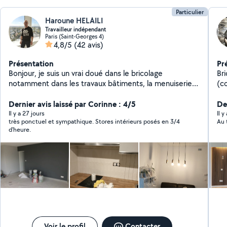
Particulier
Haroune HELAILI
Travailleur indépendant
Paris (Saint-Georges 4)
4,8/5
(42 avis)
Présentation
Pr
Bonjour, je suis un vrai doué dans le bricolage
Br
notamment dans les travaux bâtiments, la menuiserie
(c
et montage des meubles.
éq
Dernier avis laissé par Corinne : 4/5
pla
De
ré
Il y a 27 jours
Il y
très ponctuel et sympathique. Stores intérieurs posés en 3/4
Au 
ré
d'heure.
par
Voir le profil
Contacter