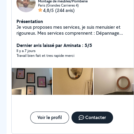
Montage de meubles/Plomberie
Paris (Grandes Carrieres 4)
4,8/5
(244 avis)
Présentation
Je vous proposes mes services, je suis menuisier et
rigoureux. Mes services comprennent : Dépannage
Débouchage La Plombierie Le Montages de meubles
Le Petit Bricolages Le Nettoyage à domicile Le
Dernier avis laissé par Aminata : 5/5
Nettoyage après chantier Disponible N'hésitez pas pas
Il y a 7 jours
Travail bien fait et tres rapide merci
à me contacter pour plus d'information.
Voir le profil
Contacter