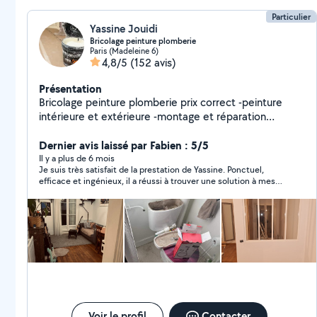
Particulier
Yassine Jouidi
Bricolage peinture plomberie
Paris (Madeleine 6)
4,8/5
(152 avis)
Présentation
Bricolage peinture plomberie prix correct -peinture
intérieure et extérieure -montage et réparation
climatiseur -réparation toute fuite d'eau -toute
installation et débouchage Wc-chasse d'eau-douche-
Dernier avis laissé par Fabien : 5/5
baignoire-évier cuisine -lavabo-vasque-meuble évier-
Il y a plus de 6 mois
Je suis très satisfait de la prestation de Yassine. Ponctuel,
alimentation machine à laver-ballon d'eau chaude-
efficace et ingénieux, il a réussi à trouver une solution à mes
chauffage-montage meuble-électricité-maçonnerie-
demandes de travaux électriques. Sa gentillesse est aussi
montage balançoire.....etc
appréciable. je recommande à 100% !
Voir le profil
Contacter