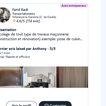
Auto-entrepreneur
Farid Kadi
Travaux bâtiments
Villeneuve-la-Garenne (C. de Gaulle)
4,6/5
(114 avis)
ésentation
icolage de tout type de travaux maçonnerie
onstruction et rénovation) exemple: pose de cuisine
uipée, montage armoire, montage lit, dressing,
card, paroi de douche, vasque, tringle, suspension,
rnier avis laissé par Anthony : 5/5
novation de salle de bain, carrelage,pose et
 a 1 mois
top ! Rapide et efficace
novation de parquet, peinture, pose de briques et
paings et pierres etc.....
Voir le profil
Contacter