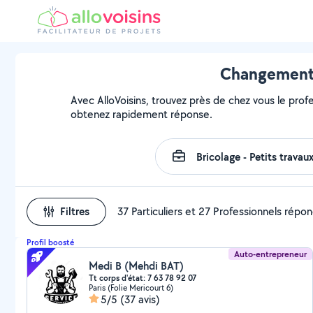
Changement d
Avec AlloVoisins, trouvez près de chez vous le prof
obtenez rapidement réponse.
Filtres
37 Particuliers et 27 Professionnels répo
Profil boosté
Auto-entrepreneur
Medi B (Mehdi BAT)
Tt corps d'état: 7 63 78 92 07
Paris (Folie Mericourt 6)
5/5
(37 avis)