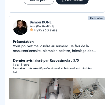
Particulier
Bamori KONE
Paris (Goutte d'Or 6)
4,9/5
(38 avis)
Présentation
Vous pouvez me joindre au numéro. Je fais de la
manutentionnaire, plombier, peintre, bricolage des
petits travaux et aide de déménagement et bricolage
de terace, ménage, jardinerie, ouverture des portes
Dernier avis laissé par Ravoasimola : 5/5
bloqué
Il y a 15 jours
Bamori est très réactif,professionnel et le travail est très bien
fait