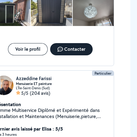
Voir le profil
Contacter
Particulier
Azzeddine Farissi
Menuiserie ET peinture
L'Île-Saint-Denis (Sud)
5/5
(204 avis)
ésentation
mme Multiservice Diplômé et Expérimenté dans
nstallation et Maintenances (Menuiserie,pieture,
omberie, Meubles). Réparations et Branchement des
chines Electroménager. Travaux de plomberie et
nier avis laissé par Elisa : 5/5
ectricité. Assemblage de meubles Pose cuisine
 a 3 heures