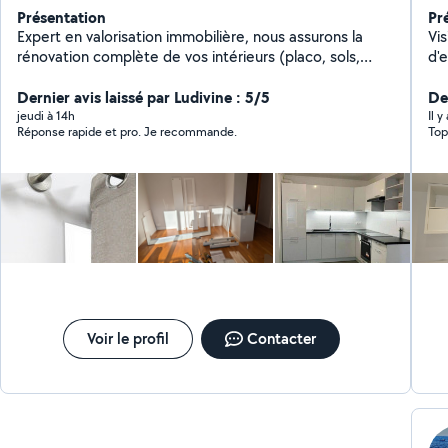
Présentation
Pr
Expert en valorisation immobilière, nous assurons la
Vis
rénovation complète de vos intérieurs (placo, sols,
d'
cuisines sur mesure, douche, dressing, installations
re
multimédias) avec une précision d'artisan. J'offre
Dernier avis laissé par Ludivine : 5/5
se
De
également un service de conciergerie clé en main
bie
jeudi à 14h
Il y
Réponse rapide et pro. Je recommande.
Top
incluant l'entretien rigoureux de vos biens Airbnb pour
me
garantir une expérience voyageur irréprochable.
déc
ga
sa
no
pe
dét
po
déc
es
sur
Voir le profil
Contacter
fa