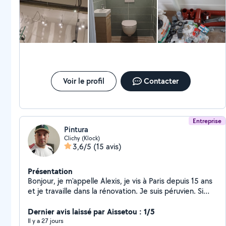
Voir le profil
Contacter
Entreprise
Pintura
Clichy (Klock)
3,6/5
(15 avis)
Présentation
Bonjour, je m'appelle Alexis, je vis à Paris depuis 15 ans
et je travaille dans la rénovation. Je suis péruvien. Si
vous souhaitez que j'effectue des travaux chez vous,
n'hésitez pas à me contacter.
Dernier avis laissé par Aissetou : 1/5
Il y a 27 jours