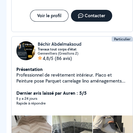
Voir le profil
Contacter
Particulier
Béchir Abdelmaksoud
Travaux tout corps d'état
Gennevilliers (Gresillons 2)
4,8/5
(86 avis)
Présentation
Professionnel de revêtement intérieur. Placo et
Peinture pose Parquet carrelage lino aménagements
SANITAIRE salle DEB / DED CUISINE Carrelage : Pose
de tout type de carrelage pour sols et murs.
Dernier avis laissé par Auren : 5/5
Revêtements de sol : Parquet, stratifié, vinyle, Lino
Il y a 24 jours
Rapide à répondre
dalle PVC moquette Peinture : état des lieux dégât des
eaux Intérieure et extérieure, avec un rendu propre et
soigné. Montage de meubles :pose de cuisine création
dressing sure mesure Rapide et efficace. Maçonnerie :
Réparations, constructions et rénovations.plaqout