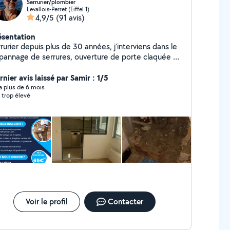
Serrurier/plombier
Levallois-Perret (Eiffel 1)
4,9/5
(91 avis)
ésentation
rurier depuis plus de 30 années, j'interviens dans le
pannage de serrures, ouverture de porte claquée ou
amnée, blindage de porte. j'interviens aussi dans
domaine de la plomberie et installation sanitaire,
nier avis laissé par Samir : 1/5
si que le bricolage en tous genre. En cas d'urgence
y a plus de 6 mois
x trop élevé
us pouvez me contacter par téléphone
Voir le profil
Contacter