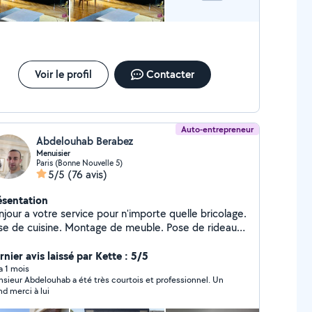
Voir le profil
Contacter
Auto-entrepreneur
Abdelouhab Berabez
Menuisier
Paris (Bonne Nouvelle 5)
5/5
(76 avis)
ésentation
 a votre service pour n'importe quelle bricolage.
se de cuisine. Montage de meuble. Pose de rideaux.
agère. Parquet.
nier avis laissé par Kette : 5/5
 a 1 mois
sieur Abdelouhab a été très courtois et professionnel. Un
nd merci à lui