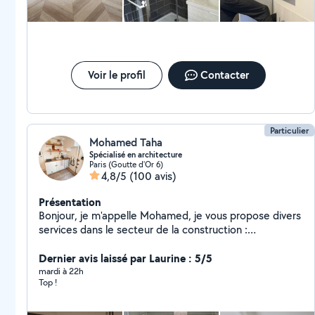
carreau de plâtre pose porte et fenêtre Plomberie :
Installation et dépannage. SDB et sdd Bricolage général
: Pour tous vos petits travaux du quotidien.
Voir le profil
Contacter
Particulier
Mohamed Taha
Spécialisé en architecture
Paris (Goutte d'Or 6)
4,8/5
(100 avis)
Présentation
Bonjour, je m'appelle Mohamed, je vous propose divers
services dans le secteur de la construction :
Menuiserie, Parquet/Carrelage, Plomberie, Peinture,
Chauffage, Électricité, Génie CVC, Assemblage de
Dernier avis laissé par Laurine : 5/5
Meubles, Installation de Cuisine et Salle de
mardi à 22h
Top !
Bain/Toilettes, Toiture / Réparation Multi-Services. .
Tous les services pour réussir votre projet.