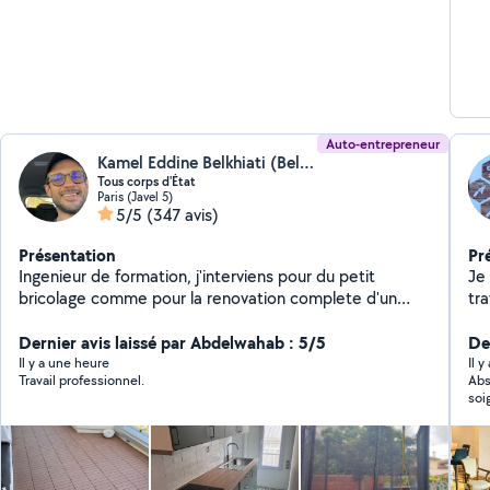
Auto-entrepreneur
Kamel Eddine Belkhiati (Belkhiati kamel)
Tous corps d'État
Paris (Javel 5)
5/5
(347 avis)
Présentation
Pr
Ingenieur de formation, j'interviens pour du petit
Je 
bricolage comme pour la renovation complete d'un
trav
appartement. Je travaille avec une equipe composee
,ca
d'un electricien batiment, d'un plombier chauffagiste,
Dernier avis laissé par Abdelwahab : 5/5
né
De
d'un peintre, d'un plaquiste et d'un carreleur.
ponctuel du 
Il y a une heure
Il y
Travail professionnel.
Abs
pro
soi
pro
yeu
di
bi