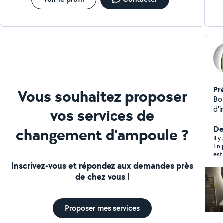
Pr
Vous souhaitez proposer
Bonjo
d'i
vos services de
co
quo
De
changement d'ampoule ?
intervention
Il y
En 
et 
est
l'
che
Inscrivez-vous et répondez aux demandes près
con
dir
de chez vous !
N'
com
le 
Proposer mes services