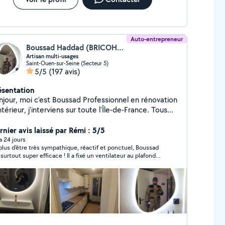
Auto-entrepreneur
Boussad Haddad (BRICOHELP)
Artisan multi-usages
Saint-Ouen-sur-Seine (Secteur 5)
5/5
(197 avis)
ésentation
ur, moi c'est Boussad Professionnel en rénovation
ntérieur, j'interviens sur toute l'Île-de-France. Tous
rps d'état, je prends en charge vos travaux du
tidien : réparations, installations et diverses
rnier avis laissé par Rémi : 5/5
s. Je vous garantis un travail sérieux, soigné
 a 24 jours
plus d'être très sympathique, réactif et ponctuel, Boussad
efficace, avec une vraie attention aux détails. À
 surtout super efficace ! Il a fixé un ventilateur au plafond
écoute de vos besoins, je vous accompagne pour
z nous (montage + installation), ainsi qu'un luminaire. Rien à
crétiser vos projets dans les meilleures conditions.
e sur la qualité de son travail, j'ai eu toute confiance en ses
hésitez pas à me contacter.
pétences et son professionnalisme et je n'hésiterai pas à
rappeler pour des petits ou gros travaux.