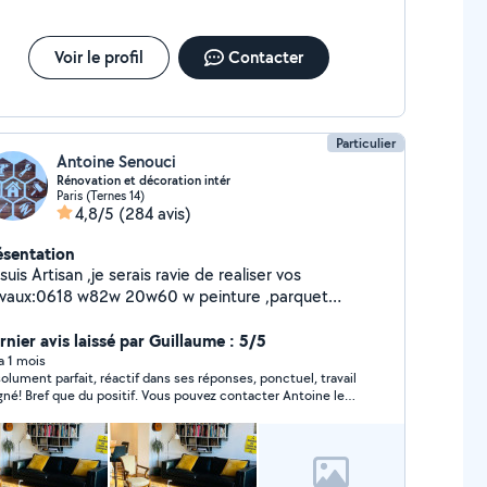
Voir le profil
Contacter
Particulier
Antoine Senouci
Rénovation et décoration intér
Paris (Ternes 14)
4,8/5
(284 avis)
ésentation
suis Artisan ,je serais ravie de realiser vos
aux:0618 w82w 20w60 w peinture ,parquet
rrelage,électricité.....ect je possède tt le matériels
cessaires( très bien équipé),sérieux, respectueux,
rnier avis laissé par Guillaume : 5/5
coup si vous avez besoin d'un
 a 1 mois
olument parfait, réactif dans ses réponses, ponctuel, travail
fessionnel de confiance et un travail de qualité(
gné! Bref que du positif. Vous pouvez contacter Antoine les
pre et soigner avec des bonnes finitions),je suis
x fermés!
sponible pour la semaine comme le week-end,A
entôt.