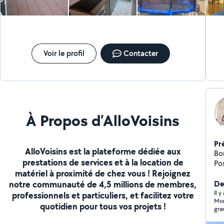
Voir le profil
Contacter
À Propos d’AlloVoisins
Pr
AlloVoisins est la plateforme dédiée aux
Bonjour
prestations de services et à la location de
Po
matériel à proximité de chez vous ! Rejoignez
Ét
notre communauté de 4,5 millions de membres,
Der
Il y
professionnels et particuliers, et facilitez votre
Mon
quotidien pour tous vos projets !
gra