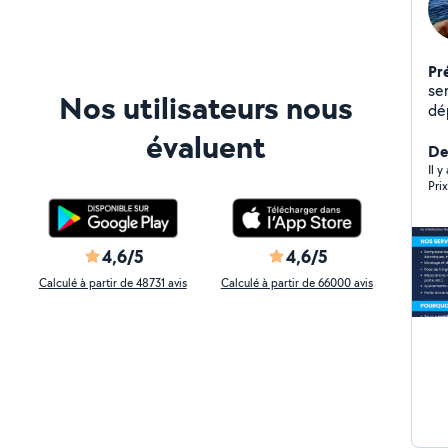
Pr
ser
Nos utilisateurs nous
dé
cond
évaluent
le 
Der
ain
Il 
Pri
vo
4,6/5
4,6/5
Calculé à partir de 48731 avis
Calculé à partir de 66000 avis