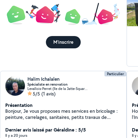
M'inscrire
Particulier
Halim Ichalalen
Spécialiste en renovation
Levallois-Perret (Ile de la Jatte-Square Baudin)
5/5
(1 avis)
Présentation
Pr
Bonjour, Je vous proposes mes services en bricolage :
Ho
peinture, carrelages, sanitaires, petits travaux de
l'I
plomberies, montage de meubles, instalation de
Pl
cuisine, fixation de tringles,.... Et en jardinage sur Paris
Dernier avis laissé par Géraldine : 5/5
ma
Der
et la petite couronne. J'ai travaillé dans la rénovation
él
Il y a 20 jours
Il y