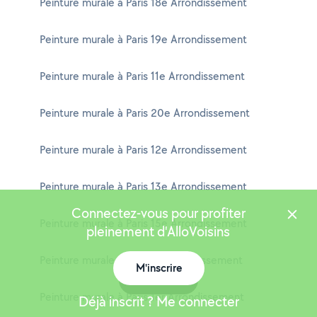
Peinture murale à Paris 18e Arrondissement
Peinture murale à Paris 19e Arrondissement
Peinture murale à Paris 11e Arrondissement
Peinture murale à Paris 20e Arrondissement
Peinture murale à Paris 12e Arrondissement
Peinture murale à Paris 13e Arrondissement
Connectez-vous pour profiter
Peinture murale à Paris 15e Arrondissement
pleinement d'AlloVoisins
Peinture murale à Paris 3e Arrondissement
M'inscrire
Carte
Peinture murale à Paris 1er Arrondissement
Déjà inscrit ? Me connecter