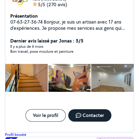
5/5
(270 avis)
Présentation
07-63-27-36-74 Bonjour, je suis un artisan avec 17 ans
d'expériences. Je propose mes services aux gens qui
ont besoin d'aide pour des travaux de : -Peinture ,
papier peint, toile de verre, lino -Pose parquet , Ponçage
Dernier avis laissé par Jonas : 5/5
et Vérification - Platerie( coffrage, murs, doublage ,
Il y a plus de 6 mois
Bon travail, pose moulure et peinture
isolation DPE..) - Carrelage , Rénovation complète SDB -
Plomberie( Wc , colonne de douche, receveur douche,
paroi de douche, robinet , Installation complète cuivre ,
multicouche, PER ) - Installation Électrique selon les
normes ( changement tableau, installation prises,
interrupteurs, radiateurs ) Votre satisfaction est ma
priorité. Devis gratuit
Voir le profil
Contacter
Profil boosté