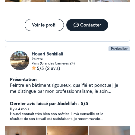
Voir le profil
Contacter
Particulier
Houari Benkilali
Peintre
Paris (Grandes Carrieres 24)
5/5
(2 avis)
Présentation
Peintre en bâtiment rigoureux, qualifié et ponctuel, je
me distingue par mon professionnalisme, le soin
apporté à chaque détail et ma capacité à fournir un
travail de haute qualité dans les délais.
Dernier avis laissé par Abdelilah : 5/5
Il y a 4 mois
Houari connait très bien son métier. il m'a conseillé et le
résultat de son travail est satisfaisant. je recommande
fortement.