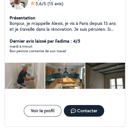
3,6/5
(15 avis)
Présentation
Bonjour, je m'appelle Alexis, je vis à Paris depuis 15 ans
et je travaille dans la rénovation. Je suis péruvien. Si
vous souhaitez que j'effectue des travaux chez vous,
n'hésitez pas à me contacter.
Dernier avis laissé par Fadima : 4/5
mardi à minuit
Bon peintre contente de son travail
Voir le profil
Contacter