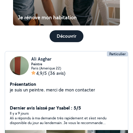
Je rénove mon habitation
Découvrir
Particulier
Ali Asghar
Peintre
Paris (Amerique 22)
4,9/5
(36 avis)
Présentation
je suis un peintre. merci de mon contacter
Dernier avis laissé par Ysabel : 5/5
Il y a 9 jours
Ali a répondu à ma demande très rapidement et s’est rendu
disponible du jour au lendemain. Je vous le recommande
vivement, il est ponctuel, sérieux et très soigneux. Et le point
le plus important à mes yeux, nettoie tout après son travail.