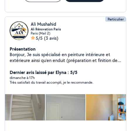
Particulier
Ali Mushahid
Ali Rénovation Paris
Paris (Mail 2)
5/5
(3 avis)
Présentation
Bonjour, Je suis spécialisé en peinture intérieure et
extérieure ainsi qu'en enduit (préparation et finition des
murs). Je réalise un travail propre, soigné et de qualité.
Sérieux, ponctuel et à l'écoute de mes clients, je
Dernier avis laissé par Elyna : 5/5
m'engage à respecter les délais et à assurer une finition
dimanche à 17h
Très satisfait du travail accompli, je le recommande.
impeccable. Intervention à Paris et en Île-de-France.
Devis gratuit. N'hésitez pas à me contacter pour votre
projet