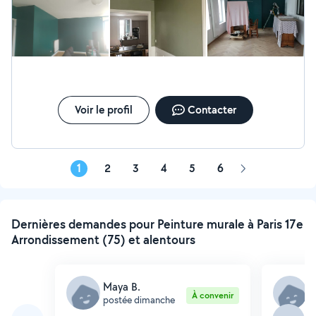
N’hésitez pas à faire appel à lui !
Voir le profil
Contacter
1
2
3
4
5
6
Page
suivante
Dernières demandes pour Peinture murale à Paris 17e
Arrondissement (75) et alentours
Maya B.
S
À convenir
postée dimanche
p