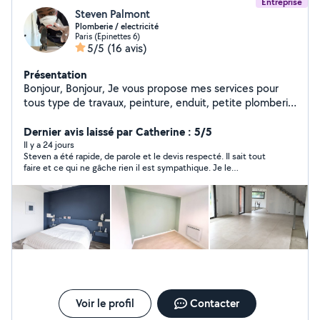
Entreprise
Steven Palmont
Plomberie / electricité
Paris (Epinettes 6)
5/5
(16 avis)
Présentation
Bonjour, Bonjour, Je vous propose mes services pour
tous type de travaux, peinture, enduit, petite plomberie
et électricté. Vous venez d'emmenager et souhaitez
mettre votre appartement à votre goût, vous souhaitez
Dernier avis laissé par Catherine : 5/5
rendre votre appartement je suis la pour vous. Tâches
Il y a 24 jours
Steven a été rapide, de parole et le devis respecté. Il sait tout
possible : -Réparation fuite, rebouchage de trous, -
faire et ce qui ne gâche rien il est sympathique. Je le
Changer vos joints d'étanchéité, - Changement de prise,
recommande
- Pose abat-jours, - Changement de prise, - Montage de
meuble IKEA - Changement mitigeur, pommeau de
douche, - Forfait nettoyage vitre. - Remplacement WC
ou mécanisme chasse d'eau. Si nécessaire une première
visite sera effectué avant l'intervention. Personne
sérieuse, discrète. Je réalise un travail soigné et je
propose des tarifs souvent en dessous du marché.
N'hésitez pas à me contacter par téléphone ou Sms
Avec vos coordonnées, votre demande et adresse.
Voir le profil
Contacter
Devis Gratuit N'hésitez pas à me consulter Secteur