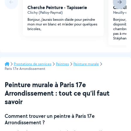
Cherche Peinture - Tapisserie
Cherche 
Clichy (Palloy-Paymal)
Neuilly-sur
Bonjour, j'aurais besoin d'aide pour peindre
Bonjour, J
mon mur en blanc et m'aider pour quelques
disponible
bricoles,
chambres. S
pas à me co
Stéphanie
Prestations de services
Peintres
Peinture murale
Paris 17e Arrondissement
Peinture murale à Paris 17e
Arrondissement : tout ce qu’il faut
savoir
Comment trouver un peintre à Paris 17e
Arrondissement ?