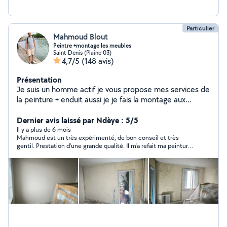
d'intervention Paris
Particulier
Mahmoud Blout
Peintre +montage les meubles
Saint-Denis (Plaine 03)
4,7/5
(148 avis)
Présentation
Je suis un homme actif je vous propose mes services de
la peinture + enduit aussi je je fais la montage aux
meubles en kit aussi je veux proposer mes expériences
pour lui poser le carrelage et aussi parquet. N'hésitez
Dernier avis laissé par Ndèye : 5/5
pas à me contacter.
Il y a plus de 6 mois
Mahmoud est un très expérimenté, de bon conseil et très
gentil. Prestation d'une grande qualité. Il m'a refait ma peinture
et monté des meubles. Il est très polyvalent. Je le
recommande vivement.