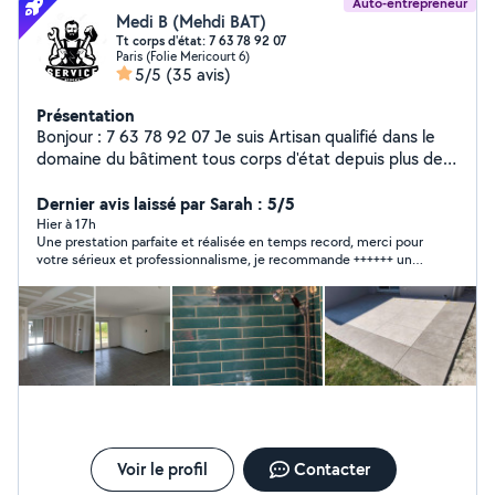
Auto-entrepreneur
Medi B (Mehdi BAT)
Tt corps d'état: 7 63 78 92 07
Paris (Folie Mericourt 6)
5/5
(35 avis)
Présentation
Bonjour : 7 63 78 92 07 Je suis Artisan qualifié dans le
domaine du bâtiment tous corps d'état depuis plus de
12 ans, je mets mon savoir-faire et mon expérience au
service de mes clients pour réaliser des travaux de
Dernier avis laissé par Sarah : 5/5
qualité, en neuf comme en rénovation. Grâce à une
Hier à 17h
Une prestation parfaite et réalisée en temps record, merci pour
solide expertise dans l'ensemble des métiers du
votre sérieux et professionnalisme, je recommande ++++++ un
bâtiment (maçonnerie, peinture, plomberie, électricité,
professionnel et son équipe en toute confiance
revêtements, aménagement intérieur et extérieur), je
suis en mesure de prendre en charge des projets
complets avec rigueur et professionnalisme. Mon
objectif est de garantir des réalisations durables,
conformes aux attentes de mes clients et aux normes
en vigueur, tout en respectant les délais et le budget
définis. Sérieux, réactif et soucieux du détail, j'accorde
une importance particulière à la satisfaction de chaque
client.
Voir le profil
Contacter