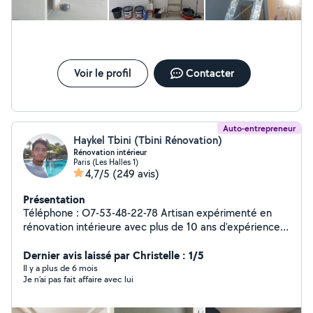
Voir le profil
Contacter
Auto-entrepreneur
Haykel Tbini (Tbini Rénovation)
Rénovation intérieur
Paris (Les Halles 1)
4,7/5
(249 avis)
Présentation
Téléphone : O7-53-48-22-78 Artisan expérimenté en
rénovation intérieure avec plus de 10 ans d'expérience,
je vous garantis un travail propre, soigné et à la hauteur
de vos attentes. Je vous accompagne dans tous vos
Dernier avis laissé par Christelle : 1/5
projets de : peinture intérieure (finition soignée)
Il y a plus de 6 mois
Je n’ai pas fait affaire avec lui
préparation des supports (enduit, ponçage) pose de
placo, parquet et carrelage rénovation de salle de bain
Je travaille avec sérieux et précision, en respectant les