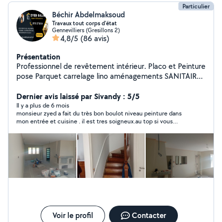
Particulier
Béchir Abdelmaksoud
Travaux tout corps d'état
Gennevilliers (Gresillons 2)
4,8/5
(86 avis)
Présentation
Professionnel de revêtement intérieur. Placo et Peinture
pose Parquet carrelage lino aménagements SANITAIRE
salle DEB / DED CUISINE Carrelage : Pose de tout type
de carrelage pour sols et murs. Revêtements de sol :
Dernier avis laissé par Sivandy : 5/5
Parquet, stratifié, vinyle, Lino dalle PVC moquette
Il y a plus de 6 mois
monsieur zyed a fait du très bon boulot niveau peinture dans
Peinture : état des lieux dégât des eaux Intérieure et
mon entrée et cuisine . il est tres soigneux.au top si vous
extérieure, avec un rendu propre et soigné. Montage de
besoin de quelqu'un pour sa !!! également pour une pose de
meubles :pose de cuisine création dressing sure mesure
plan travail rien à redire . très pounctuel réactif... cet artisan est
Rapide et efficace. Maçonnerie : Réparations,
au top je recommande fortement . il est réactif repond
rapidement au message et à nos besoins.... cet avec plaisir et
constructions et rénovations.plaqout carreau de plâtre
on referra appelle à lui pour d'autre au chose a faire dans notre
pose porte et fenêtre Plomberie : Installation et
appartement.
dépannage. SDB et sdd Bricolage général : Pour tous
vos petits travaux du quotidien.
Voir le profil
Contacter