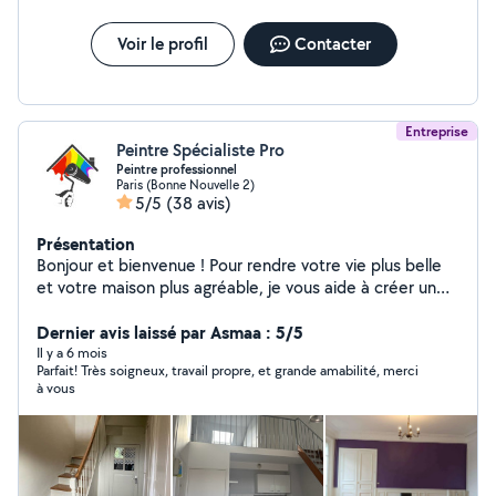
Voir le profil
Contacter
Entreprise
Peintre Spécialiste Pro
Peintre professionnel
Paris (Bonne Nouvelle 2)
5/5
(38 avis)
Présentation
Bonjour et bienvenue ! Pour rendre votre vie plus belle
et votre maison plus agréable, je vous aide à créer un
espace propre et confortable à vivre. Sous-traitant
Entreprise de peinture Artisan peintre professionnel
Dernier avis laissé par Asmaa : 5/5
avec 11 ans d'expérience, spécialisé dans la rénovation
Il y a 6 mois
Parfait! Très soigneux, travail propre, et grande amabilité, merci
intérieure et extérieure. Travail soigné, respect des
à vous
délais et finitions de haute qualité. Je vous garantis un
travail soigné, impeccable et durable, réalisé avec détail
et avec du matériel professionnel complet, avec l'appui
de mon équipe. Mes engagements : Travail détaillé
Finitions de haute qualité Résultat élégant et