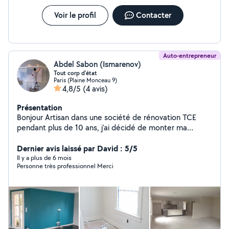
de plâtrerie: préparation des surfaces, pose de plâtre,
réalisation de cloisons et faux-plafonds, réfection de
Voir le profil
Contacter
murs endommagés
Auto-entrepreneur
Abdel Sabon (Ismarenov)
Tout corp d'état
Paris (Plaine Monceau 9)
4,8/5
(4 avis)
Présentation
Bonjour Artisan dans une société de rénovation TCE
pendant plus de 10 ans, j'ai décidé de monter ma
propre entreprise depuis un peux plus de 2ans. Je vous
propose nos services pour tous travaux de rénovation
Dernier avis laissé par David : 5/5
d'Intérieur tous corps d'état. ( enduit, peinture, ba13,
Il y a plus de 6 mois
Personne très professionnel Merci
toile de verre, papier peint, cloisons, carrelage, salle de
bain, petite maçonnerie, pose de fenêtres et portes,
isolations, revêtement de sols, parquet massif,
électricité, plomberie ...) Travail sérieux et soigné, tarifs
abordables. on est à votre disposition afin de vous
accompagner, vous conseiller et vous aider à faire les