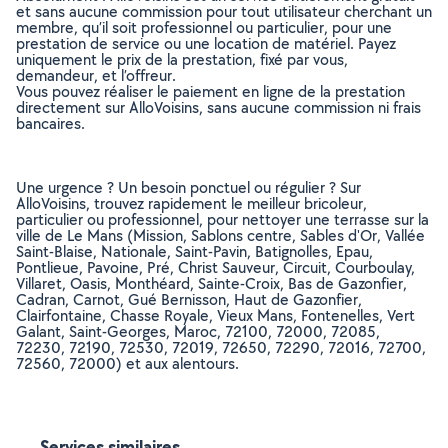
et sans aucune commission pour tout utilisateur cherchant un
membre, qu’il soit professionnel ou particulier, pour une
prestation de service ou une location de matériel. Payez
uniquement le prix de la prestation, fixé par vous,
demandeur, et l’offreur.
Vous pouvez réaliser le paiement en ligne de la prestation
directement sur AlloVoisins, sans aucune commission ni frais
bancaires.
Une urgence ? Un besoin ponctuel ou régulier ? Sur
AlloVoisins, trouvez rapidement le meilleur bricoleur,
particulier ou professionnel, pour nettoyer une terrasse sur la
ville de Le Mans (Mission, Sablons centre, Sables d'Or, Vallée
Saint-Blaise, Nationale, Saint-Pavin, Batignolles, Epau,
Pontlieue, Pavoine, Pré, Christ Sauveur, Circuit, Courboulay,
Villaret, Oasis, Monthéard, Sainte-Croix, Bas de Gazonfier,
Cadran, Carnot, Gué Bernisson, Haut de Gazonfier,
Clairfontaine, Chasse Royale, Vieux Mans, Fontenelles, Vert
Galant, Saint-Georges, Maroc, 72100, 72000, 72085,
72230, 72190, 72530, 72019, 72650, 72290, 72016, 72700,
72560, 72000) et aux alentours.
Services similaires