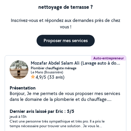
nettoyage de terrasse ?
Inscrivez-vous et répondez aux demandes près de chez
vous !
Proposer mes services
Auto-entrepreneur
Mozafar Abdel Salam Ali (Lavage auto à domicile)
Plombier chauffagiste ménage
Le Mans (Boussinière)
4,9/5
(33 avis)
Présentation
Bonjour, Je me permets de vous proposer mes services
dans le domaine de la plomberie et du chauffage.
J'interviens pour : installation, dépannage, réparation,
fuite d'eau, remplacement d'équipements, entretien
Dernier avis laissé par Eric : 5/5
chauffage, etc. Je suis disponible rapidement et je
jeudi à 15h
C’est une personne très sympathique et très pro. Il a pris le
travaille avec sérieux et professionnalisme. Pour toute
temps nécessaire pour trouver une solution . Je vous le
question ou pour un devis gratuit, et aussi dans le
conseille vivement !!!