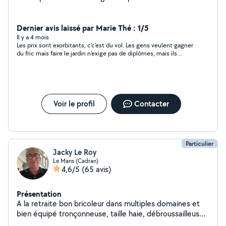
Dernier avis laissé par Marie Thé : 1/5
Il y a 4 mois
Les prix sont exorbitants, c'c'est du vol. Les gens veulent gagner
du fric mais faire le jardin n'exige pas de diplômes, mais ils
veulent être payés comme des rois...
Voir le profil
Contacter
Particulier
Jacky Le Roy
Le Mans (Cadran)
4,6/5
(65 avis)
Présentation
A la retraite bon bricoleur dans multiples domaines et
bien équipé tronçonneuse, taille haie, débroussailleuse,
motoculteur, tondeuse, broyeur thermique, bétonnière