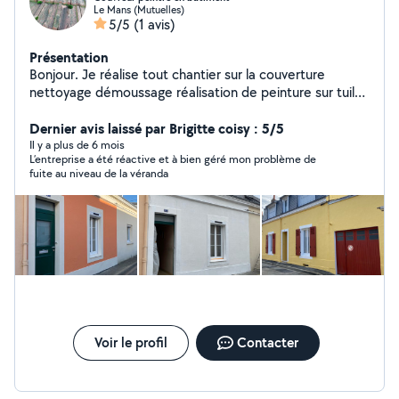
Le Mans (Mutuelles)
5/5
(1 avis)
Présentation
Bonjour. Je réalise tout chantier sur la couverture
nettoyage démoussage réalisation de peinture sur tuile
béton nettoyage de façade spécial, champignon rouge
et noir, nettoyage de vos dallage
Dernier avis laissé par Brigitte coisy : 5/5
Il y a plus de 6 mois
L’entreprise a été réactive et à bien géré mon problème de
fuite au niveau de la véranda
Voir le profil
Contacter