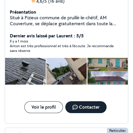
4,6/5
(16 avis)
Présentation
Situé à Pizieux commune de pruillé-le-chétif, AM
Couverture, se déplace gratuitement dans toute la
Sarthe et vous accompagne pour toutes rénovations,
entretiens, diagnostics, et vous propose les meilleurs
Dernier avis laissé par Laurent : 5/5
solutions pour votre habitations. En cas d'intempéries
Il y a 1 mois
Anton est très professionnel et très à l'écoute. Je recommande
intervention D'URGENCE sous 48h.
sans réserve
Voir le profil
Contacter
Particulier