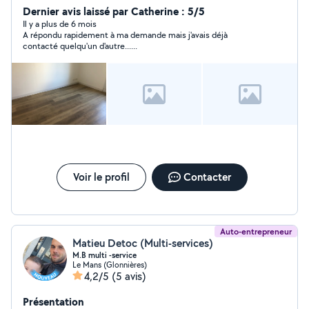
électrique, remorque, groupe électrogène, l'archer,
Dernier avis laissé par Catherine : 5/5
perforateur, meuleuse d angle etc
Il y a plus de 6 mois
A répondu rapidement à ma demande mais j'avais déjà
contacté quelqu'un d'autre......
Voir le profil
Contacter
Auto-entrepreneur
Matieu Detoc (Multi-services)
M.B multi -service
Le Mans (Glonnières)
4,2/5
(5 avis)
Présentation