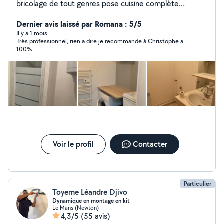
bricolage de tout genres pose cuisine complète
(montage démontage meubles ,tapisserie
,carrelage,pose étagères tringles rideaux,peinture,pose
Dernier avis laissé par Romana : 5/5
lino,parquet) connaissance en électricité et plomberie
Il y a 1 mois
Très professionnel, rien a dire je recommande à Christophe a
connaissance également mécanique avec valise
100%
diagnostic ect
Voir le profil
Contacter
Particulier
Toyeme Léandre Djivo
Dynamique en montage en kit
Le Mans (Newton)
4,3/5
(55 avis)