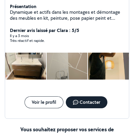
Présentation
Dynamique et actifs dans les montages et démontage
des meubles en kit, peinture, pose papier peint et
disponible pour tout autres besoins d'aide au
déménagement, nettoyage et chargement des objets
Dernier avis laissé par Clara : 5/5
lourds.
Il y a 3 mois
Très réactif et rapide.
Voir le profil
Contacter
Vous souhaitez proposer vos services de