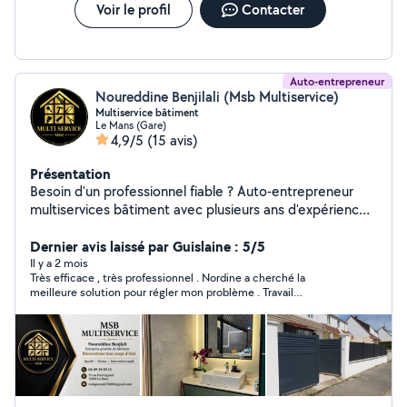
Voir le profil
Contacter
Auto-entrepreneur
Noureddine Benjilali (Msb Multiservice)
Multiservice bâtiment
Le Mans (Gare)
4,9/5
(15 avis)
Présentation
Besoin d'un professionnel fiable ? Auto-entrepreneur
multiservices bâtiment avec plusieurs ans d'expérience,
je réalise vos travaux avec sérieux et qualité. Peinture,
placo, carrelage, plomberie, maçonnerie, couverture,
Dernier avis laissé par Guislaine : 5/5
pose Velux, nettoyage et toiture. Nettoyage et
Il y a 2 mois
Très efficace , très professionnel . Nordine a cherché la
entretien maison local fin de chantier Devis gratuit
meilleure solution pour régler mon problème . Travail
intervention rapide.
impeccable . Je recommande vivement la