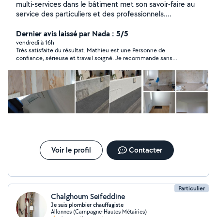
multi-services dans le bâtiment met son savoir-faire au
service des particuliers et des professionnels.
J'interviens dans les domaines de la rénovation, ,la
peinture, de l'aménagement intérieur et extérieur,
Dernier avis laissé par Nada : 5/5
entretien de l'espace vert , ma priorité est de fournir un
vendredi à 16h
Très satisfaite du résultat. Mathieu est une Personne de
travail de qualité, dans le respect des délais, avec des
confiance, sérieuse et travail soigné. Je recommande sans
solutions adaptées aux besoins de chaque client.
hésiter. (Il a peint mon appartement avec soin et
professionnalisme. Merci encore
Voir le profil
Contacter
Particulier
Chalghoum Seifeddine
Je suis plombier chauffagiste
Allonnes (Campagne-Hautes Métairies)