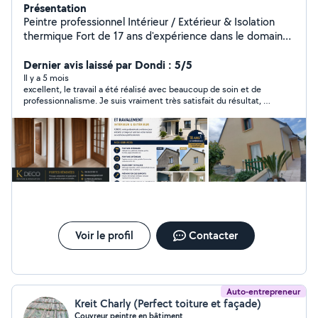
Présentation
Peintre professionnel Intérieur / Extérieur & Isolation
thermique Fort de 17 ans d'expérience dans le domaine
de la peinture intérieure et extérieure, je réalise
également des travaux d'isolation thermique. Travail
Dernier avis laissé par Dondi : 5/5
soigné et de qualité, finitions impeccables, respect des
Il y a 5 mois
excellent, le travail a été réalisé avec beaucoup de soin et de
délais. Travaux signés, sérieux et professionnalisme
professionnalisme. Je suis vraiment très satisfait du résultat, je
garantis. N'hésitez pas à me contacter pour vos projets,
referai appel à lui sans hésiter. Je recommande Kaled
conseils et devis.
fortement
Voir le profil
Contacter
Auto-entrepreneur
Kreit Charly (Perfect toiture et façade)
Couvreur peintre en bâtiment