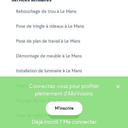
Rebouchage de trou à Le Mans
Pose de tringle à rideaux à Le Mans
Pose de plan de travail à Le Mans
Démontage de meuble à Le Mans
Installation de luminaire à Le Mans
Connectez-vous pour profiter
Pose de joints à Le Mans
pleinement d'AlloVoisins
Perçage de trou à Le Mans
M'inscrire
Carte
Pose de volet roulant à Le Mans
Déjà inscrit ? Me connecter