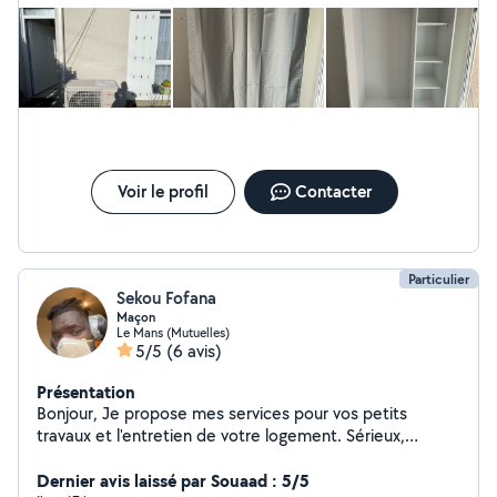
nettoyage que ça soit lavage auto à domicile ou
nettoyage des appartements ou maisons merci de
votre confiance cordialement
Voir le profil
Contacter
Particulier
Sekou Fofana
Maçon
Le Mans (Mutuelles)
5/5
(6 avis)
Présentation
Bonjour, Je propose mes services pour vos petits
travaux et l'entretien de votre logement. Sérieux,
motivé et soigneux, je réalise un travail propre et de
qualité. Mes services : Pose de papier peint Petite
Dernier avis laissé par Souaad : 5/5