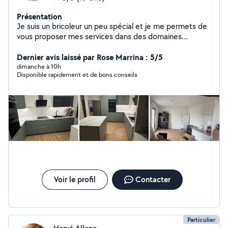
Présentation
Je suis un bricoleur un peu spécial et je me permets de
vous proposer mes services dans des domaines
différents comme de la plomberie, électricité,
serrurerie, plan de cuisine. Je propose mes services
Dernier avis laissé par Rose Marrina : 5/5
dans tous les domaines du bâtiment et du bricolage,
dimanche à 10h
Disponible rapidement et de bons conseils
que ce soit les travaux du quotidien. - Montage de
Meubles: peut importe la marque. - Plomberie. :
Réparations, installations, dépannage urgent. - Pose :
Parquet, Lambris et bardage intérieur et extérieur. -
Installation: TV murale, éclairage, rideaux, lustres. -
Aménagement. : Cuisines, salles de bain, séjour et
chambres. J'interviens pour : installation, dépannage,
réparation, fuite d'eau, remplacement et qui assure mes
services afin de pouvoir aider mes clients.
Voir le profil
Contacter
Particulier