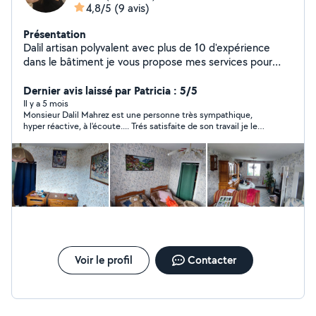
4,8/5
(9 avis)
Présentation
Dalil artisan polyvalent avec plus de 10 d'expérience
dans le bâtiment je vous propose mes services pour
tous vos travaux de rénovation et d'aménagement
intérieur Mes compétences : -peinture intérieure,
Dernier avis laissé par Patricia : 5/5
(mur,plafond finition soignée) - tapisserie, papier peint
Il y a 5 mois
Monsieur Dalil Mahrez est une personne très sympathique,
(pose droite , raccord propre) - placoplâtre (cloison,
hyper réactive, à l'écoute.... Trés satisfaite de son travail je le
doublage,faux plafond, bandes et enduit) -pose de sols,
recommande à 200 %
parquet flottant, stratifié,PVC -travaux de rénovation
général -pose de meubles cuisine et réalisation de
cuisine complète Sérieux ponctuel et minutieux ,je
travail proprement et respect les délais Je reste à votre
disposition n'hésitez à me contacter Mercii
Voir le profil
Contacter