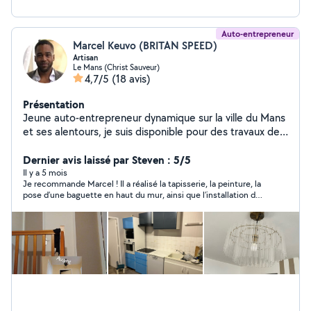
Auto-entrepreneur
Marcel Keuvo (BRITAN SPEED)
Artisan
Le Mans (Christ Sauveur)
4,7/5
(18 avis)
Présentation
Jeune auto-entrepreneur dynamique sur la ville du Mans
et ses alentours, je suis disponible pour des travaux de:
Pose de sol, montage de cuisine, Pose de papier peint
et peinture d'intérieur, Jardinage et entretiens d'espace
Dernier avis laissé par Steven : 5/5
vert, Aide au déménagement, Divers travaux de
Il y a 5 mois
Je recommande Marcel ! Il a réalisé la tapisserie, la peinture, la
manoeuvre et tout petit bricolage allant de la pose de
pose d’une baguette en haut du mur, ainsi que l’installation des
rideau au montage de meubles.
rails de rideaux et des étagères chez moi. Le travail est bien fait
et il a su s’adapter aux imprévus. C’est une personne très
compréhensible, flexible et sympathique. Je n’hésiterai pas à
refaire appel à lui.