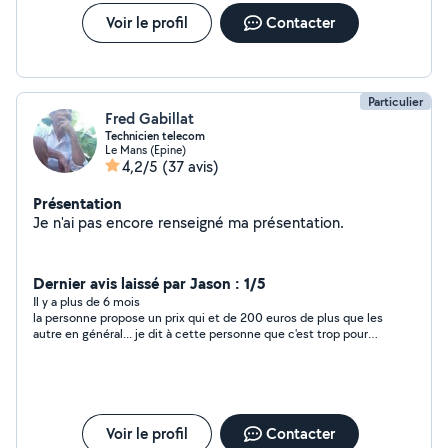
Voir le profil
Contacter
Particulier
Fred Gabillat
Technicien telecom
Le Mans (Epine)
4,2/5
(37 avis)
Présentation
Je n'ai pas encore renseigné ma présentation.
Dernier avis laissé par Jason : 1/5
Il y a plus de 6 mois
la personne propose un prix qui et de 200 euros de plus que les
autre en général... je dit à cette personne que c'est trop pour
nous et on lui demande si au moin on peut le payer pour faire
les endroit compliquer en tapisserie il se met à mal parler et il
dit que ses tout ou rien et que si on et pas content ses pareil
c'est donc sa l'entraide entre voisin ???
Voir le profil
Contacter