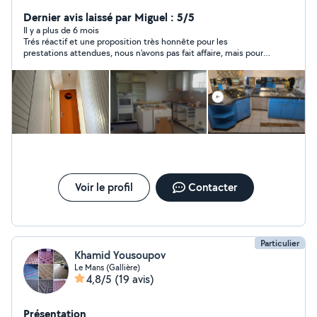
cuisine,sdb,plomberie, électricité, peinture,parquet ex
travail soigner avec expérience cdlt
Dernier avis laissé par Miguel : 5/5
Il y a plus de 6 mois
Trés réactif et une proposition très honnête pour les
prestations attendues, nous n'avons pas fait affaire, mais pour
des raisons purement administratives de mon fait. Je garde ses
coordonnées pour une prochaine fois sans problème !
Voir le profil
Contacter
Particulier
Khamid Yousoupov
Le Mans (Gallière)
4,8/5
(19 avis)
Présentation