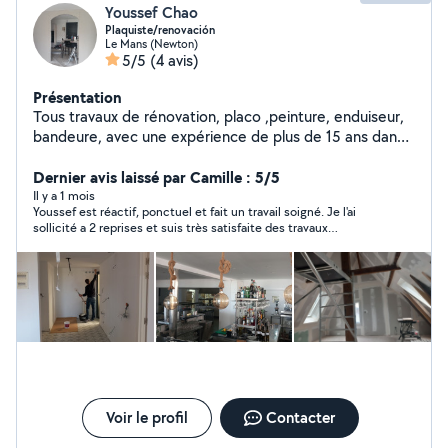
Youssef Chao
Plaquiste/renovación
Le Mans (Newton)
5/5
(4 avis)
Présentation
Tous travaux de rénovation, placo ,peinture, enduiseur,
bandeure, avec une expérience de plus de 15 ans dans
le domaine. Vous pouvez comté sur notre sérieux, et de
notre qualité de travail.
Dernier avis laissé par Camille : 5/5
Il y a 1 mois
Youssef est réactif, ponctuel et fait un travail soigné. Je l'ai
sollicité a 2 reprises et suis très satisfaite des travaux
effectués :)
Voir le profil
Contacter