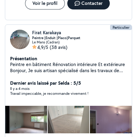
Voir le profil
Contacter
Particulier
Firat Karakaya
Peintre |Enduit |Placo|Parquet
Le Mans (Cadran)
4,9/5
(38 avis)
Présentation
Peintre en bâtiment Rénovation intérieure Et extérieure
Bonjour, Je suis artisan spécialisé dans les travaux de
rénovation intérieure, avec plusieurs années
d'expérience. Mes prestations : Peinture intérieure
Dernier avis laissé par Selda : 5/5
Peinture extérieure Préparation des supports
Il y a 4 mois
Travail impeccable, je recommande vivement !
(rebouchage, enduit, ponçage) Pose de papier peint
Pose de placo et petites cloisons Pose de parquet
stratifié Montage de meubles Petits travaux de
rénovation et de finition Je suis une personne sérieuse,
ponctuelle et soigneuse. Mon objectif est de fournir un
travail de qualité avec des finitions impeccables, tout en
respectant les délais. Devis gratuit Travail propre et