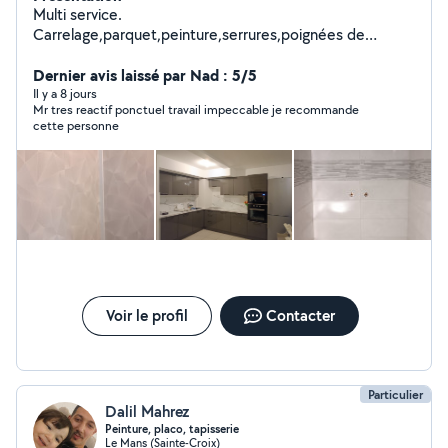
Multi service.
Carrelage,parquet,peinture,serrures,poignées de
portes,Installation de meubles de cuisine et autres...En
général, dans tout travail technique. N'hésitez pas à me
Dernier avis laissé par Nad : 5/5
contacter.... Expériences variées dans les plusieurs
Il y a 8 jours
Mr tres reactif ponctuel travail impeccable je recommande
domaines ...
cette personne
Voir le profil
Contacter
Particulier
Dalil Mahrez
Peinture, placo, tapisserie
Le Mans (Sainte-Croix)