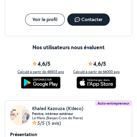
soigné Disponible rapidement selon vos besoins.
N'hésitez pas à me contacter, je serai ravi de vous
accompagner dans votre projet.
Voir le profil
Contacter
Nos utilisateurs nous évaluent
4,6/5
4,6/5
Calculé à partir de 48803 avis
Calculé à partir de 66000 avis
Auto-entrepreneur
Khaled Kazouza (K’deco)
Peintre, intérieur extérieur
Le Mans (Banjan-Croix de Pierre)
5/5
(5 avis)
Présentation