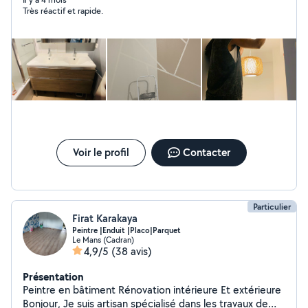
lourds.
Très réactif et rapide.
Voir le profil
Contacter
Particulier
Firat Karakaya
Peintre |Enduit |Placo|Parquet
Le Mans (Cadran)
4,9/5
(38 avis)
Présentation
Peintre en bâtiment Rénovation intérieure Et extérieure
Bonjour, Je suis artisan spécialisé dans les travaux de