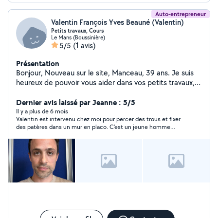
Auto-entrepreneur
Valentin François Yves Beauné (Valentin)
Petits travaux, Cours
Le Mans (Boussinière)
5/5
(1 avis)
Présentation
Bonjour, Nouveau sur le site, Manceau, 39 ans. Je suis
heureux de pouvoir vous aider dans vos petits travaux,
jardinage ou réglages réseau TV, informatique. Aussi je
suis enseignant de la musique et soutien en français. À
Dernier avis laissé par Jeanne : 5/5
bientôt
Il y a plus de 6 mois
Valentin est intervenu chez moi pour percer des trous et fixer
des patères dans un mur en placo. C'est un jeune homme
compétent, serviable et très agréable de surcroit. Je
recommande à 100%.