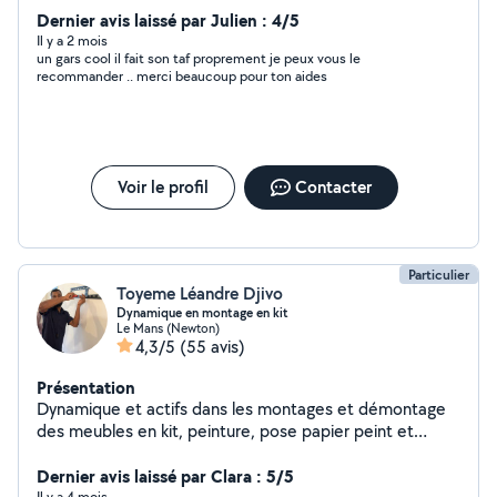
Dernier avis laissé par Julien : 4/5
Il y a 2 mois
un gars cool il fait son taf proprement je peux vous le
recommander .. merci beaucoup pour ton aides
Voir le profil
Contacter
Particulier
Toyeme Léandre Djivo
Dynamique en montage en kit
Le Mans (Newton)
4,3/5
(55 avis)
Présentation
Dynamique et actifs dans les montages et démontage
des meubles en kit, peinture, pose papier peint et
disponible pour tout autres besoins d'aide au
déménagement, nettoyage et chargement des objets
Dernier avis laissé par Clara : 5/5
Il y a 4 mois