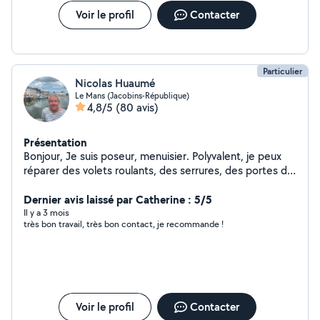
Voir le profil
Contacter
Particulier
Nicolas Huaumé
Le Mans (Jacobins-République)
4,8/5
(80 avis)
Présentation
Bonjour, Je suis poseur, menuisier. Polyvalent, je peux
réparer des volets roulants, des serrures, des portes de
garage, et faire de petits travaux Pose de portail plus
Pose de porte d'entrée
Dernier avis laissé par Catherine : 5/5
Il y a 3 mois
très bon travail, très bon contact, je recommande !
Voir le profil
Contacter