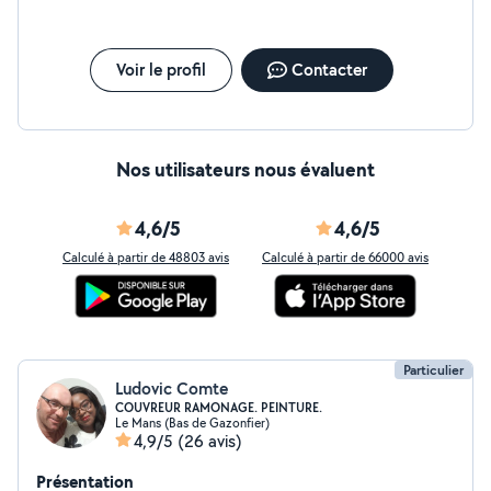
l'espace. - Récupération de Marchandise : But,
Conforama, Brico Dépôt, etc. Devis gratuit et
personnalisé Travail soigné, respect des délais et des
budgets. Contactez-moi pour discuter de votre projet !
Voir le profil
Contacter
Nos utilisateurs nous évaluent
4,6/5
4,6/5
Calculé à partir de 48803 avis
Calculé à partir de 66000 avis
Particulier
Ludovic Comte
COUVREUR RAMONAGE. PEINTURE.
Le Mans (Bas de Gazonfier)
4,9/5
(26 avis)
Présentation