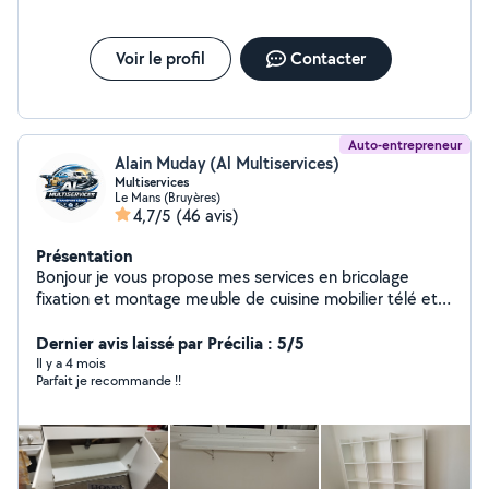
Voir le profil
Contacter
Auto-entrepreneur
Alain Muday (Al Multiservices)
Multiservices
Le Mans (Bruyères)
4,7/5
(46 avis)
Présentation
Bonjour je vous propose mes services en bricolage
fixation et montage meuble de cuisine mobilier télé et
tout autre petit service. Petit travaux de peinture.
Nettoyage au Karcher ou autres. Transport leger. Etc...
Dernier avis laissé par Précilia : 5/5
Il y a 4 mois
Parfait je recommande !!