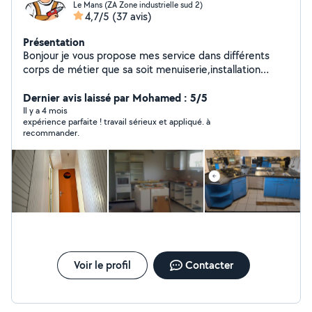
Le Mans (ZA Zone industrielle sud 2)
4,7/5
(37 avis)
Présentation
Bonjour je vous propose mes service dans différents
corps de métier que sa soit menuiserie,installation
cuisine,sdb,plomberie, électricité, peinture,parquet ex
travail soigner avec expérience cdlt
Dernier avis laissé par Mohamed : 5/5
Il y a 4 mois
expérience parfaite ! travail sérieux et appliqué. à
recommander.
Voir le profil
Contacter