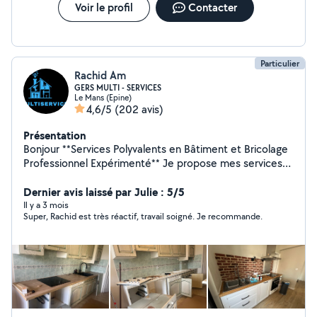
Voir le profil
Contacter
Particulier
Rachid Am
GERS MULTI - SERVICES
Le Mans (Epine)
4,6/5
(202 avis)
Présentation
Bonjour **Services Polyvalents en Bâtiment et Bricolage
Professionnel Expérimenté** Je propose mes services
dans tous les domaines du bâtiment et du bricolage,
que ce soit pour des travaux de grande envergure ou
Dernier avis laissé par Julie : 5/5
des petits travaux du quotidien. - Peinture & Tapisserie :
Il y a 3 mois
Super, Rachid est très réactif, travail soigné. Je recommande.
Finitions impeccables pour vos murs et plafonds. -
Montage de Meubles : IKEA, Conforama, etc. rapide et
précis. - Plomberie. : Réparations, installations,
dépannage urgent. - Pose de Sols : Parquet flottant, sol
PVC , carrelage, lino rendu professionnel. - Installation :
TV murale, éclairage, rideaux, lustres . - Aménagement. :
Cuisines et salles de bain sur mesure, optimisation de