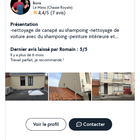
Boris
Le Mans (Chasse Royale)
4,4/5
(7 avis)
Présentation
-nettoyage de canapé au shampoing -nettoyage de
voiture avec du shampoing -peinture intérieure et
extérieure -poser de parquet -poser de fenêtre avec la
porte
Dernier avis laissé par Romain : 5/5
Il y a plus de 6 mois
Travail parfait, je recommande !
Voir le profil
Contacter