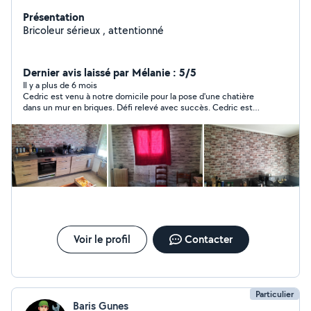
Présentation
Bricoleur sérieux , attentionné
Dernier avis laissé par Mélanie : 5/5
Il y a plus de 6 mois
Cedric est venu à notre domicile pour la pose d'une chatière
dans un mur en briques. Défi relevé avec succès. Cedric est
ponctuel, rigoureux, sympathique. Il a su nous conseiller pour
choisir l'endroit idéal pour la pose de la chatière et a réalisé un
excellent travail. Nous sommes ravis et ferons appel à ses
services sans hésitation en cas de besoin. Nous vous
recommandons cette personne. Cedric est venu à notre
domicile pour la pose d'une chatière dans un mur en briques.
Défi relevé avec succès. Cedric est ponctuel, rigoureux,
sympathique. Il a su nous conseiller pour choisir l'endroit idéal
pour la pose de la chatière et a réalisé un excellent travail. Nous
sommes ravis et ferons appel à ses services sans hésitation en
cas de besoin. Nous vous recommandons cette personne.
Voir le profil
Contacter
Particulier
Baris Gunes