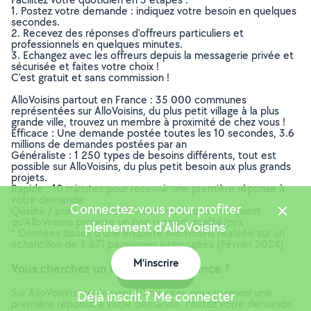
1. Postez votre demande : indiquez votre besoin en quelques
secondes.
2. Recevez des réponses d’offreurs particuliers et
professionnels en quelques minutes.
3. Echangez avec les offreurs depuis la messagerie privée et
sécurisée et faites votre choix !
C’est gratuit et sans commission !
AlloVoisins partout en France : 35 000 communes
représentées sur AlloVoisins, du plus petit village à la plus
grande ville, trouvez un membre à proximité de chez vous !
Efficace : Une demande postée toutes les 10 secondes, 3.6
millions de demandes postées par an
Généraliste : 1 250 types de besoins différents, tout est
possible sur AlloVoisins, du plus petit besoin aux plus grands
projets.
Rapide : 10 minutes pour recevoir une première réponse à
votre demande
Connectez-vous pour profiter
Qualité / prix : 4 membres AlloVoisins sur 5* indiquent
qu’AlloVoisins propose un bon rapport qualité/prix
pleinement d'AlloVoisins
* Données issues d’une enquête AlloVoisins réalisée sur un
échantillon de 5 671 personnes interrogées (Février 2024)
M'inscrire
Vous cherchez un bricoleur en urgence ?
Carte
Sur AlloVoisins, seulement 10 minutes pour recevoir une
Déjà inscrit ? Me connecter
première réponse à votre demande. Postez votre demande