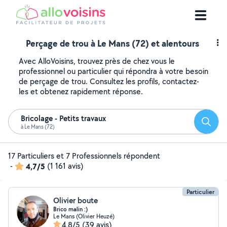
Perçage de trou à Le Mans (72) et alentours
Avec AlloVoisins, trouvez près de chez vous le
professionnel ou particulier qui répondra à votre besoin
de perçage de trou. Consultez les profils, contactez-
les et obtenez rapidement réponse.
Bricolage - Petits travaux
Reche
à Le Mans (72)
17 Particuliers et 7 Professionnels répondent
-
4,7/5
(1 161 avis)
Particulier
Olivier boute
Brico malin :)
Le Mans (Olivier Heuzé)
4,8/5
(39 avis)