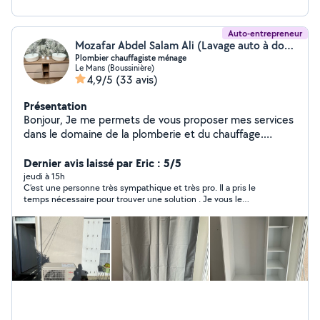
Auto-entrepreneur
Mozafar Abdel Salam Ali (Lavage auto à domicile)
Plombier chauffagiste ménage
Le Mans (Boussinière)
4,9/5
(33 avis)
Présentation
Bonjour, Je me permets de vous proposer mes services
dans le domaine de la plomberie et du chauffage.
J'interviens pour : installation, dépannage, réparation,
fuite d'eau, remplacement d'équipements, entretien
Dernier avis laissé par Eric : 5/5
chauffage, etc. Je suis disponible rapidement et je
jeudi à 15h
C’est une personne très sympathique et très pro. Il a pris le
travaille avec sérieux et professionnalisme. Pour toute
temps nécessaire pour trouver une solution . Je vous le
question ou pour un devis gratuit, et aussi dans le
conseille vivement !!!
nettoyage que ça soit lavage auto à domicile ou
nettoyage des appartements ou maisons merci de
votre confiance cordialement