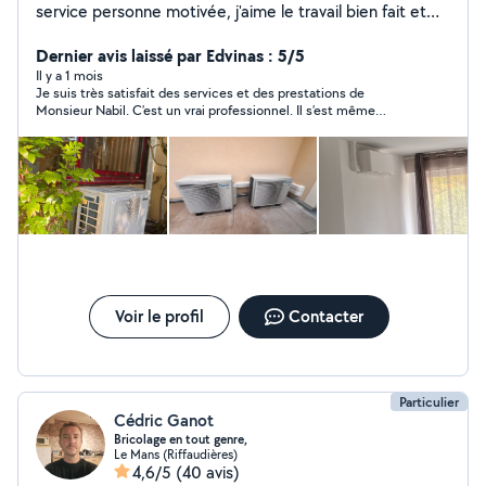
service personne motivée, j'aime le travail bien fait et
dans le temps. Je peux faire tous types de travaux
générale : plomberie, chauffage, Clim, électricité, sols,
Dernier avis laissé par Edvinas : 5/5
tapisserie et peinture etc... Je suis bien équipé avec
Il y a 1 mois
Je suis très satisfait des services et des prestations de
des bon matériel
Monsieur Nabil. C’est un vrai professionnel. Il s’est même
déplacé très tard en soirée pour mettre en service et régler ma
climatisation. En plus d’être très compétent, il est très gentil,
prend le temps d’expliquer chaque étape clairement et répond
à toutes les questions avec beaucoup de patience et de
sympathie. Je le recommande sans hésitation.
Voir le profil
Contacter
Particulier
Cédric Ganot
Bricolage en tout genre,
Le Mans (Riffaudières)
4,6/5
(40 avis)