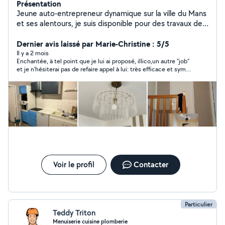
Présentation
Jeune auto-entrepreneur dynamique sur la ville du Mans
et ses alentours, je suis disponible pour des travaux de:
Pose de sol, montage de cuisine, Pose de papier peint
et peinture d'intérieur, Jardinage et entretiens d'espace
Dernier avis laissé par Marie-Christine : 5/5
vert, Aide au déménagement, Divers travaux de
Il y a 2 mois
Enchantée, à tel point que je lui ai proposé, illico,un autre "job"
manoeuvre et tout petit bricolage allant de la pose de
et je n'hésiterai pas de refaire appel à lui: très efficace et sympa
rideau au montage de meubles.
!!Je vous le recommande vivement.
Voir le profil
Contacter
Particulier
Teddy Triton
Menuiserie cuisine plomberie