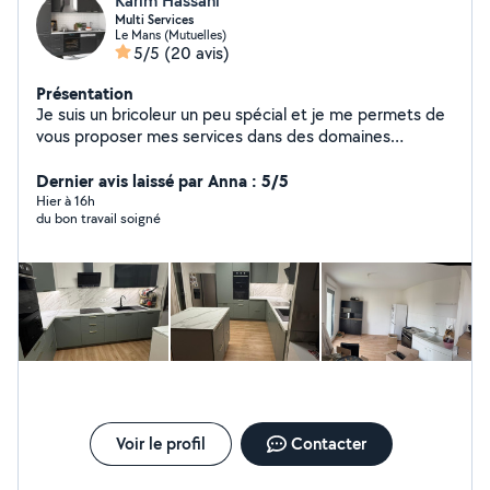
Karim Hassani
Multi Services
Le Mans (Mutuelles)
5/5
(20 avis)
Présentation
Je suis un bricoleur un peu spécial et je me permets de
vous proposer mes services dans des domaines
différents comme de la plomberie, électricité,
serrurerie, plan de cuisine. Je propose mes services
Dernier avis laissé par Anna : 5/5
dans tous les domaines du bâtiment et du bricolage,
Hier à 16h
du bon travail soigné
que ce soit les travaux du quotidien. - Montage de
Meubles: peut importe la marque. - Plomberie. :
Réparations, installations, dépannage urgent. - Pose :
Parquet, Lambris et bardage intérieur et extérieur. -
Installation: TV murale, éclairage, rideaux, lustres. -
Aménagement. : Cuisines, salles de bain, séjour et
chambres. J'interviens pour : installation, dépannage,
réparation, fuite d'eau, remplacement et qui assure mes
services afin de pouvoir aider mes clients.
Voir le profil
Contacter