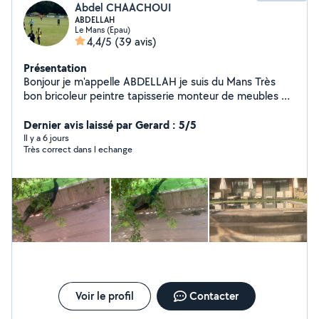
Abdel CHAACHOUI
ABDELLAH
Le Mans (Epau)
4,4/5
(39 avis)
Présentation
Bonjour je m'appelle ABDELLAH je suis du Mans Très
bon bricoleur peintre tapisserie monteur de meubles et
autres petits services sérieux soignés ponctuel et avec
Dernier avis laissé par Gerard : 5/5
le sourire Cordialement
Il y a 6 jours
Très correct dans l echange
Voir le profil
Contacter