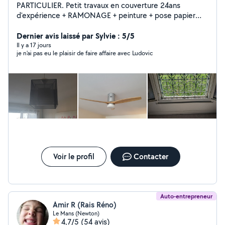
PARTICULIER. Petit travaux en couverture 24ans
d'expérience + RAMONAGE + peinture + pose papier
pain + toile de verre + aide ménagére ! Repassage +
MONTAGE MEUBLE...
Dernier avis laissé par Sylvie : 5/5
Il y a 17 jours
je n'ai pas eu le plaisir de faire affaire avec Ludovic
Voir le profil
Contacter
Auto-entrepreneur
Amir R (Rais Réno)
Le Mans (Newton)
4,7/5
(54 avis)