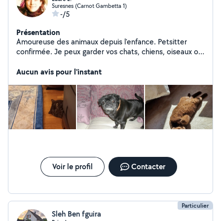
Suresnes (Carnot Gambetta 1)
-/5
Présentation
Amoureuse des animaux depuis l'enfance. Petsitter
confirmée. Je peux garder vos chats, chiens, oiseaux ou
chevaux en passage à domicile. J'ai un chat british short-
hair qui est malheureusement très exclusif. Je garde des
Aucun avis pour l'instant
chats et des chiens depuis 5 ans. Je suis en préretraite
donc je suis très disponible en semaine et en week-end.
Voir le profil
Contacter
Particulier
Sleh Ben fguira