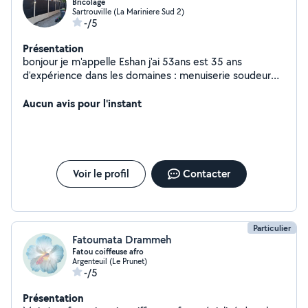
Bricolage
Sartrouville (La Mariniere Sud 2)
-/5
Présentation
bonjour je m'appelle Eshan j'ai 53ans est 35 ans
d'expérience dans les domaines : menuiserie soudeur
maçonnerie plaquiste . je suis prêt pour votre bricolage
Aucun avis pour l'instant
Voir le profil
Contacter
Particulier
Fatoumata Drammeh
Fatou coiffeuse afro
Argenteuil (Le Prunet)
-/5
Présentation