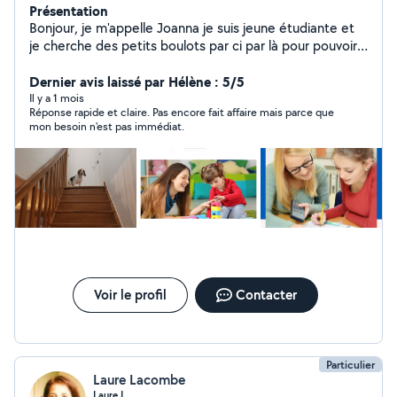
Présentation
Bonjour, je m'appelle Joanna je suis jeune étudiante et
je cherche des petits boulots par ci par là pour pouvoir
financer ma vie étudiante. Je m'occupe de garde
d'enfants comme le babysitting mais aussi de l'aide au
Dernier avis laissé par Hélène : 5/5
devoirs de la maternelle jusqu'à la 2nd. Je m'occupe
Il y a 1 mois
Réponse rapide et claire. Pas encore fait affaire mais parce que
aussi de pet sitting donc diferentes sorties ou visites
mon besoin n'est pas immédiat.
des animaux de compagnie. Pour plus d'informations
veuillez à me contacter.
Voir le profil
Contacter
Particulier
Laure Lacombe
Laure L.