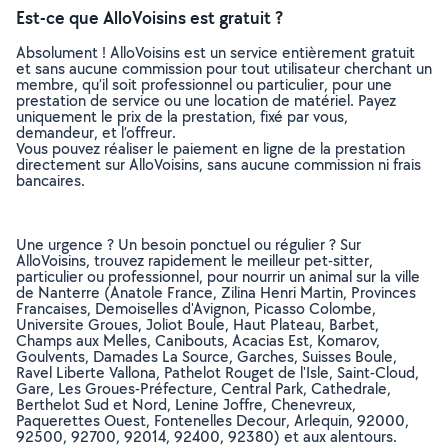
Est-ce que AlloVoisins est gratuit ?
Absolument ! AlloVoisins est un service entièrement gratuit
et sans aucune commission pour tout utilisateur cherchant un
membre, qu’il soit professionnel ou particulier, pour une
prestation de service ou une location de matériel. Payez
uniquement le prix de la prestation, fixé par vous,
demandeur, et l’offreur.
Vous pouvez réaliser le paiement en ligne de la prestation
directement sur AlloVoisins, sans aucune commission ni frais
bancaires.
Une urgence ? Un besoin ponctuel ou régulier ? Sur
AlloVoisins, trouvez rapidement le meilleur pet-sitter,
particulier ou professionnel, pour nourrir un animal sur la ville
de Nanterre (Anatole France, Zilina Henri Martin, Provinces
Francaises, Demoiselles d'Avignon, Picasso Colombe,
Universite Groues, Joliot Boule, Haut Plateau, Barbet,
Champs aux Melles, Canibouts, Acacias Est, Komarov,
Goulvents, Damades La Source, Garches, Suisses Boule,
Ravel Liberte Vallona, Pathelot Rouget de l'Isle, Saint-Cloud,
Gare, Les Groues-Préfecture, Central Park, Cathedrale,
Berthelot Sud et Nord, Lenine Joffre, Chenevreux,
Paquerettes Ouest, Fontenelles Decour, Arlequin, 92000,
92500, 92700, 92014, 92400, 92380) et aux alentours.