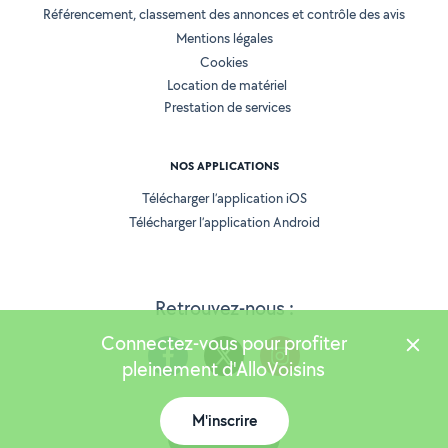
Référencement, classement des annonces et contrôle des avis
Mentions légales
Cookies
Location de matériel
Prestation de services
NOS APPLICATIONS
Télécharger l’application iOS
Télécharger l’application Android
Retrouvez-nous :
Connectez-vous pour profiter
pleinement d'AlloVoisins
M'inscrire
Version 25.5.2
Carte