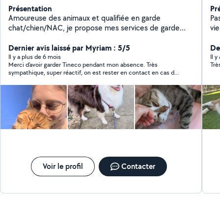
Présentation
Pr
Amoureuse des animaux et qualifiée en garde
Pas
chat/chien/NAC, je propose mes services de garde
vie
d'animaux pendant vos déplacements, à mon domicile
re
ou le vôtre. Au plaisir de vous voir !
Dernier avis laissé par Myriam : 5/5
etc Amoureuse des animaux, je propose
Der
po
Il y a plus de 6 mois
Il 
Merci d’avoir garder Tineco pendant mon absence. Très
Trè
pe
sympathique, super réactif, on est rester en contact en cas de
dé
besoin. Super gentille. Allez-y les yeux fermer 🥰
Chiens Etc À mon dom
vos
câl
pen
lo
N'
be
Voir le profil
Contacter