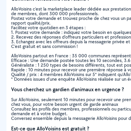
AlloVoisins c’est la marketplace leader dédiée aux prestatio
de membres, dont 300 000 professionnels.
Postez votre demande et trouvez proche de chez vous un parti
rapport qualité/prix.
Facilitez votre quotidien en 3 étapes :
1. Postez votre demande : indiquez votre besoin en quelque
2. Recevez des réponses d’offreurs particuliers et professio
3. Echangez avec les offreurs depuis la messagerie privée et 
C’est gratuit et sans commission !
AlloVoisins partout en France : 35 000 communes représentées 
Efficace : Une demande postée toutes les 10 secondes, 3.6
Généraliste : 1 250 types de besoins différents, tout est poss
Rapide : 10 minutes pour recevoir une première réponse à 
Qualité / prix : 4 membres AlloVoisins sur 5* indiquent qu’All
* Données issues d’une enquête AlloVoisins réalisée sur un é
Vous cherchez un gardien d'animaux en urgence ?
Sur AlloVoisins, seulement 10 minutes pour recevoir une p
chez vous, pour votre besoin urgent de garde animaux
Consultez les profils des membres, professionnels ou particuli
demande et à votre budget.
Conversez ensemble depuis la messagerie AlloVoisins pour de
Est-ce que AlloVoisins est gratuit ?