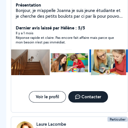
Présentation
Bonjour, je m'appelle Joanna je suis jeune étudiante et
je cherche des petits boulots par ci par là pour pouvoir
financer ma vie étudiante. Je m'occupe de garde
d'enfants comme le babysitting mais aussi de l'aide au
Dernier avis laissé par Hélène : 5/5
devoirs de la maternelle jusqu'à la 2nd. Je m'occupe
Il y a 1 mois
Réponse rapide et claire. Pas encore fait affaire mais parce que
aussi de pet sitting donc diferentes sorties ou visites
mon besoin n'est pas immédiat.
des animaux de compagnie. Pour plus d'informations
veuillez à me contacter.
Voir le profil
Contacter
Particulier
Laure Lacombe