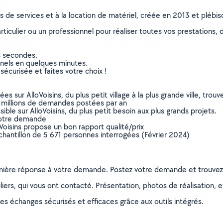
ns de services et à la location de matériel, créée en 2013 et plébi
culier ou un professionnel pour réaliser toutes vos prestations, d
s secondes.
nnels en quelques minutes.
sécurisée et faites votre choix !
sur AlloVoisins, du plus petit village à la plus grande ville, tro
 millions de demandes postées par an
ible sur AlloVoisins, du plus petit besoin aux plus grands projets.
votre demande
oVoisins propose un bon rapport qualité/prix
chantillon de 5 671 personnes interrogées (Février 2024)
remière réponse à votre demande. Postez votre demande et trouve
ers, qui vous ont contacté. Présentation, photos de réalisation, exp
s échanges sécurisés et efficaces grâce aux outils intégrés.