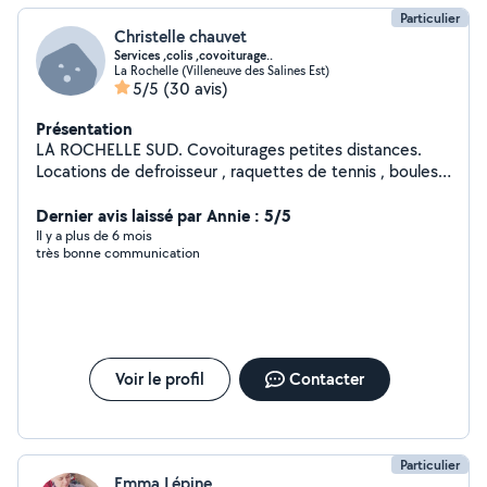
Particulier
Christelle chauvet
Services ,colis ,covoiturage..
La Rochelle (Villeneuve des Salines Est)
5/5
(30 avis)
Présentation
LA ROCHELLE SUD. Covoiturages petites distances.
Locations de defroisseur , raquettes de tennis , boules
de pétanques de qualité , service a raclette. Services
liés aux Animaux . Je peux egalement retirer et deposer
Dernier avis laissé par Annie : 5/5
colis et si possible autres services a la carte ! Au plaisir
Il y a plus de 6 mois
très bonne communication
de se rencontrer . A bientot peut etre .
Voir le profil
Contacter
Particulier
Emma Lépine