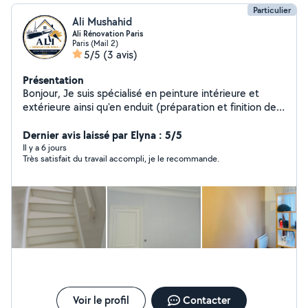
Particulier
Ali Mushahid
Ali Rénovation Paris
Paris (Mail 2)
5/5
(3 avis)
Présentation
Bonjour, Je suis spécialisé en peinture intérieure et
extérieure ainsi qu'en enduit (préparation et finition des
murs). Je réalise un travail propre, soigné et de qualité.
Sérieux, ponctuel et à l'écoute de mes clients, je
Dernier avis laissé par Elyna : 5/5
m'engage à respecter les délais et à assurer une finition
Il y a 6 jours
Très satisfait du travail accompli, je le recommande.
impeccable. Intervention à Paris et en Île-de-France.
Devis gratuit. N'hésitez pas à me contacter pour votre
projet
Voir le profil
Contacter