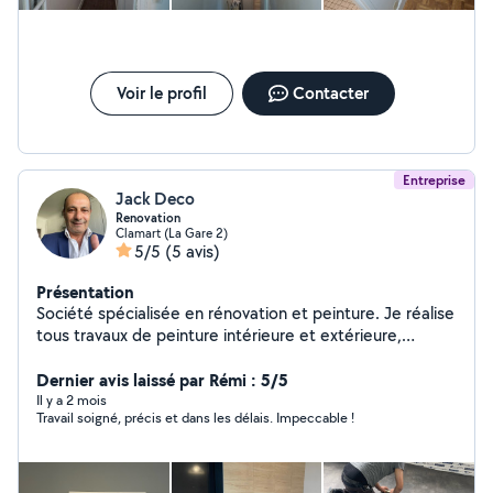
finitions lisses. Revêtement mural et sol: pose de
revêtements divers (papier peint, enduits décoratifs,
etc.) pour transformer et embellir vos espaces. Travaux
de plâtrerie: préparation des surfaces, pose de plâtre,
réalisation de cloisons et faux-plafonds, réfection de
Voir le profil
Contacter
murs endommagés
Entreprise
Jack Deco
Renovation
Clamart (La Gare 2)
5/5
(5 avis)
Présentation
Société spécialisée en rénovation et peinture. Je réalise
tous travaux de peinture intérieure et extérieure,
enduits, murs et plafonds, ainsi que tous types de
travaux de bâtiment : rénovation complète, réparations,
Dernier avis laissé par Rémi : 5/5
petits travaux. Travail propre, sérieux et respect des
Il y a 2 mois
Travail soigné, précis et dans les délais. Impeccable !
délais.