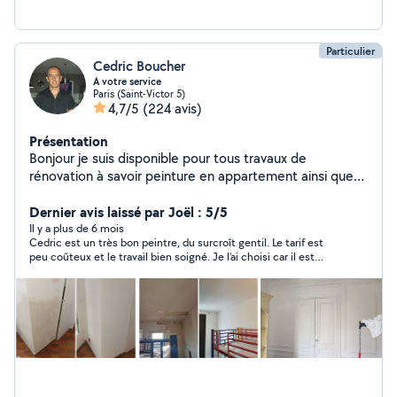
Particulier
Cedric Boucher
A votre service
Paris (Saint-Victor 5)
4,7/5
(224 avis)
Présentation
Bonjour je suis disponible pour tous travaux de
rénovation à savoir peinture en appartement ainsi que
revêtement de sol ou carrelage avec pas mal de petites
bricoles également. Remise en état de salle de bain ou
Dernier avis laissé par Joël : 5/5
cuisine. j'attend vos propositions avec grand plaisir
Il y a plus de 6 mois
Cedric est un très bon peintre, du surcroît gentil. Le tarif est
bonne journée à vous ;) n'hésitez pas a me contacter
peu coûteux et le travail bien soigné. Je l'ai choisi car il est
téléphoniquement car il se peut que votre demande
recommandé par Allovoisin (150 personnes disent qu'il est
soit hors de ma zone
bon), il mérite sa note. N'hésitez pas à faire appel à lui.
Regardez des photos de son travail ou mes murs étaient très
sales et maintenant sont blancs.