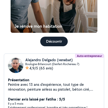
Je rénove mon habitation
Découvrir
Auto-entrepreneur
Alejandro Delgado (venebat)
Boulogne-Billancourt (Denfert-Rochereau 7)
4,9/5
(65 avis)
Présentation
Peintre avec 13 ans d'expérience, tout type de
rénovation, peinture airless au pistolet, béton ciré,
Stucco, ponçage et vitrification de parquets.
Dernier avis laissé par Fatiha : 5/5
Il y a 5 mois
Extrêmement professionnel, honnête et très sympathique !