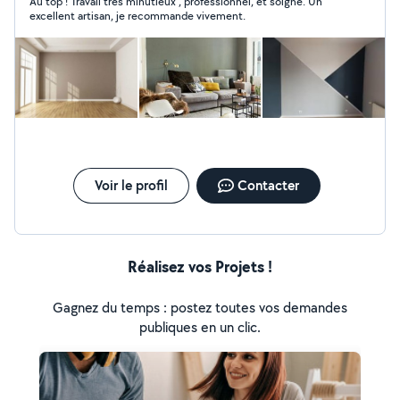
Au top ! Travail très minutieux , professionnel, et soigné. Un
préparation des supports (enduit, ponçage) pose de
excellent artisan, je recommande vivement.
placo, parquet et carrelage rénovation de salle de bain
Je travaille avec sérieux et précision, en respectant les
délais et en utilisant des matériaux de qualité, afin de
vous garantir un résultat durable. Votre satisfaction est
ma priorité. Des prix adaptés à votre budget. Devis et
déplacement gratuits. N'hésitez pas à me contacter
pour échanger sur votre projet.
Voir le profil
Contacter
Réalisez vos Projets !
Gagnez du temps : postez toutes vos demandes
publiques en un clic.