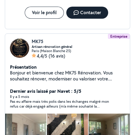
Voir le profil
Contacter
Entreprise
MK75
Artisan rénovation général
Paris (Maison Blanche 25)
4,4/5
(16 avis)
Présentation
Bonjour et bienvenue chez MK75 Rénovation. Vous
souhaitez rénover, moderniser ou valoriser votre
appartement, votre maison ou votre bureau ? Notre
équipe vous accompagne avec sérieux, expérience et
Dernier avis laissé par Navet : 5/5
professionnalisme afin de transformer vos espaces et
Il y a 5 mois
Pas eu affaire mais très polis dans les échanges malgré mon
réaliser vos projets dans les meilleures conditions. Zone
refus car déjà engagé ailleurs (m’a même souhaité la
d'intervention : Paris et toute l'Île-de-France. Devis
bienvenue). A l’air bienveillant !
gratuit et personnalisé. Contactez-nous dès aujourd'hui
et donnons ensemble une nouvelle vie à votre intérieur.