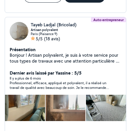
Auto-entrepreneur
Tayeb Ladjal (Bricolad)
Artisan polyvalent
Paris (Plaisance 9)
5/5
(18 avis)
Présentation
Bonjour ! Artisan polyvalent, je suis à votre service pour
tous types de travaux avec une attention particulière au
rapport qualité/prix. Sérieux et à l'écoute, je m'adapte à
votre budget pour trouver des solutions qui répondent à
Dernier avis laissé par Yassine : 5/5
vos attentes. Contactez-moi pour un devis gratuit.
Il y a plus de 6 mois
Professionnel, efficace, appliqué et polyvalent, il a réalisé un
Services proposés : Rénovation intérieure complète -
travail de qualité avec beaucoup de soin. Je le recommande
Peinture et papier peint - Pose de parquet et autres
vivement, vous pouvez lui faire confiance les yeux fermés !
revêtements de sol (PVC) - Installation de cloisons et
travaux de plâtrie - Électricité et plomberie -
Maçonnerie et carrelage - Aménagement de cuisine et
salle de bains - Montage du meuble