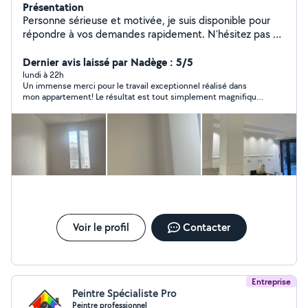
Présentation
Personne sérieuse et motivée, je suis disponible pour
répondre à vos demandes rapidement. N'hésitez pas à
me contacter pour plus d'informations.
Dernier avis laissé par Nadège : 5/5
lundi à 22h
Un immense merci pour le travail exceptionnel réalisé dans
mon appartement! Le résultat est tout simplement magnifique.
Le peintre est très professionnel, minutieux, ponctuel et de
très bon conseil. Il a travaillé avec beaucoup de soin et a laissé
les lieux parfaitement propres à la fin . Je suis vraiment ravie du
résultat, qui dépasse mes attentes. C’est rare de trouver un
artisan aussi sérieux et sympathique. Je le recommande les
yeux fermés à toute personne qui recherche un travail de
grande qualité. Encore merci !
Voir le profil
Contacter
Entreprise
Peintre Spécialiste Pro
Peintre professionnel