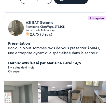
Entreprise
ASI BAT Gerome
Plomberie, Chauffage, STE.TCE
Paris (Ecole Militaire 4)
2,8/5
(8 avis)
Présentation
Bonjour, Nous sommes ravis de vous présenter ASIBAT,
une entreprise dynamique spécialisée dans le secteur
du bâtiment . Grâce à notre savoir-faire et notre
dévouement envers notre clientèle, nous aspirons à
Dernier avis laissé par Marlaine Carel : 4/5
être votre allié pour répondre a vos besions =. Nos
Il y a plus de 6 mois
Ok super
services sont : la peinture, la menuiserie, dépannage
plomberie et l'électricité, le carrelage, ainsi que les
sinistres et les dégâts des eaux . Notre entreprise
dispose d'une équipe qualifiée et expérimentée, ainsi
que d'un réseau de partenaires fiables et de confiance.
Nous mettons un point d'honneur à respecter les délais,
les normes de qualité et les attentes de nos clients.