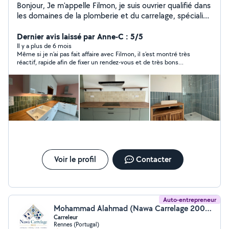
Bonjour, Je m'appelle Filmon, je suis ouvrier qualifié dans
les domaines de la plomberie et du carrelage, spécialisé
dans les rénovations de salles de bain. Je vous propose
mes services pour vos projets de salle de bain,
Dernier avis laissé par Anne-C : 5/5
carrelage, plomberie, ainsi que pour des petits travaux
Il y a plus de 6 mois
Même si je n’ai pas fait affaire avec Filmon, il s’est montré très
du quotidien (montage de meubles, bricolage, etc.). Je
réactif, rapide afin de fixer un rendez-vous et de très bons
suis dynamique, ponctuel et réactif, et je suis à votre
conseils avec des échanges de qualité. Merci beaucoup.
écoute pour réaliser vos travaux dans les meilleures
conditions. N'hésitez pas à me contacter, je serai ravi
de vous aider
Voir le profil
Contacter
Auto-entrepreneur
Mohammad Alahmad (Nawa Carrelage 2002)
Carreleur
Rennes (Portugal)