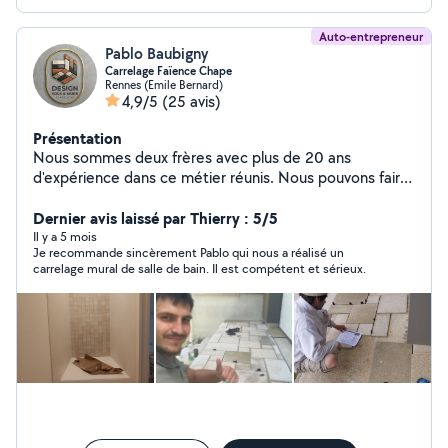
Auto-entrepreneur
Pablo Baubigny
Carrelage Faïence Chape
Rennes (Emile Bernard)
4,9/5
(25 avis)
Présentation
Nous sommes deux frères avec plus de 20 ans
d'expérience dans ce métier réunis. Nous pouvons faire
tout le revêtement de sol excepté la pose de linoleum
en laie. On réalise vos chapes traditionnel, douche a
Dernier avis laissé par Thierry : 5/5
l'italienne, vos ragréage. On pose tout types de
Il y a 5 mois
Je recommande sincèrement Pablo qui nous a réalisé un
carrelage et de faïence en intérieur et extérieur. Pour
carrelage mural de salle de bain. Il est compétent et sérieux.
toute information nous concernant ou concernant vos
travaux, nous restons à votre disposition.