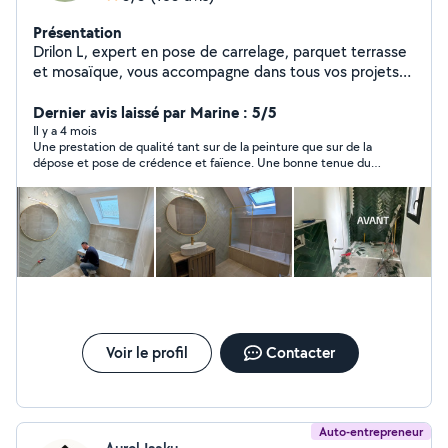
Présentation
Drilon L, expert en pose de carrelage, parquet terrasse
et mosaïque, vous accompagne dans tous vos projets
de création et rénovation Nos services : - Création et
rénovation de carrelages, -parquet, terrasse et
Dernier avis laissé par Marine : 5/5
mosaïques - Suivi de chantier complet - Conseil
Il y a 4 mois
Une prestation de qualité tant sur de la peinture que sur de la
personnalisé - Pose clé en main Nos Spécialités : -
dépose et pose de crédence et faïence. Une bonne tenue du
Carrelage - Parquet - Plinthe - Ragréage - Terrasse -
chantier, des nouvelles régulières et une livraison dans le
Zelliges - Carreaux de ciment - Terres Cuites -
timing annoncé au départ. Nous recommandons Drilon !
Mosaïques -Peinture intérieure et extérieure -
professionnelle -Réalisation d'effets décoratifs avec
peinture Pourquoi nous choisir ? - Expertise et savoir-
faire - Accompagnement complet - Respect du budget
Zones d'intervention : Rennes et son agglomération.
Voir le profil
Contacter
Auto-entrepreneur