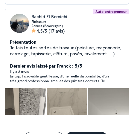
Auto-entrepreneur
Rachid El Bernichi
Finisseurs
Rennes (Beauregard)
4,5/5
(17 avis)
Présentation
Je fais toutes sortes de travaux (peinture, maçonnerie,
carrelage, tapisserie, clôture, pavés, ravalement .. .)
Contactez-moi pour plus de renseignement
Dernier avis laissé par Franck : 5/5
Il y a 3 mois
Le top. Incroyable gentillesse, d’une réelle disponibilité, d’un
très grand professionnalisme, et des prix très corrects. Je
recommande vivement Rachid. Le top du top. Il est l’homme de
tous les travaux.