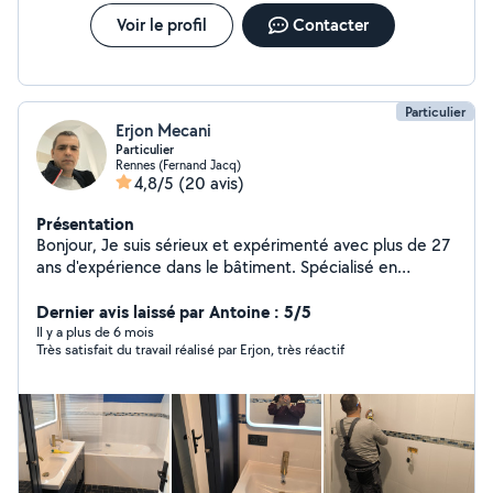
Voir le profil
Contacter
Particulier
Erjon Mecani
Particulier
Rennes (Fernand Jacq)
4,8/5
(20 avis)
Présentation
Bonjour, Je suis sérieux et expérimenté avec plus de 27
ans d'expérience dans le bâtiment. Spécialisé en
carrelage, parquet, pose de pierre (terrasses, allées) et
peinture. Je réalise un travail propre, soigné et de
Dernier avis laissé par Antoine : 5/5
qualité. Titulaire d'un diplôme dans le bâtiment obtenu
Il y a plus de 6 mois
Très satisfait du travail réalisé par Erjon, très réactif
en Albanie. Disponible rapidement sur Rennes et
alentours. Cordialement, Erjon