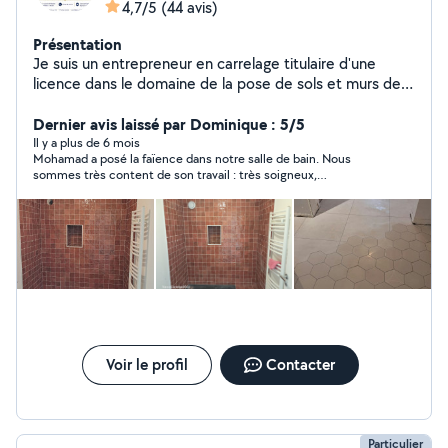
4,7/5
(44 avis)
Présentation
Je suis un entrepreneur en carrelage titulaire d'une
licence dans le domaine de la pose de sols et murs de
toutes dimensions. Tous les travaux que nous réalisons
sont couverts par une garantie décennale, je prends en
Dernier avis laissé par Dominique : 5/5
charge toutes vos demandes et vous accompagne tout
Il y a plus de 6 mois
Mohamad a posé la faïence dans notre salle de bain. Nous
au long de votre projet et vous apporte des conseils
sommes très content de son travail : très soigneux,
avisés afin de vous fournir des prestations à la hauteur
consciencieux et en plus très sympathique. C'est un micro-
de vos attentes, DEVIS ET DÉPLACEMENT GRATUIT.
entrepreneur, ce qui veut dire : devis, facture, décennale... tout
ce que nous cherchions! Nous vous le conseillons à 200%,
vous pouvez y aller les yeux fermés.
Voir le profil
Contacter
Particulier