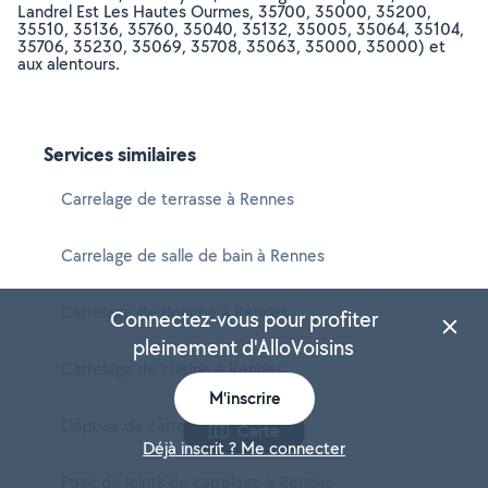
Landrel Est Les Hautes Ourmes, 35700, 35000, 35200,
35510, 35136, 35760, 35040, 35132, 35005, 35064, 35104,
35706, 35230, 35069, 35708, 35063, 35000, 35000) et
aux alentours.
Services similaires
Carrelage de terrasse à Rennes
Carrelage de salle de bain à Rennes
Carrelage de douche à Rennes
Connectez-vous pour profiter
pleinement d'AlloVoisins
Carrelage de cuisine à Rennes
M'inscrire
Dépose de carrelage à Rennes
Carte
Déjà inscrit ? Me connecter
Pose de joints de carrelage à Rennes