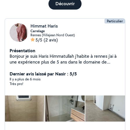
Découvrir
Particulier
Himmat Haris
Carrelage
Rennes (Villejean Nord Ouest)
5/5
(2 avis)
Présentation
Bonjour je suis Haris Himmatullah j'habite à rennes j'ai à
une expérience plus de 5 ans dans le domaine de
bâtiments je installe tout type de carrelage suis un
carreleur je suis la pour votre service pour poser tout tip
Dernier avis laissé par Nasir : 5/5
de carrelage agreage fiance salle de bain pose le
Il y a plus de 6 mois
Très pro!
carrelage de sol j'ai quelque photos sur mas page si ça
vous convient ne hésitez pas à me contacter pour
discuter merci cordialement