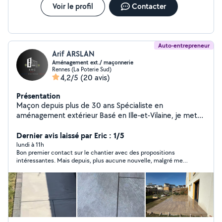
Voir le profil
Contacter
Auto-entrepreneur
Arif ARSLAN
Aménagement ext./ maçonnerie
Rennes (La Poterie Sud)
4,2/5
(20 avis)
Présentation
Maçon depuis plus de 30 ans Spécialiste en
aménagement extérieur Basé en Ille-et-Vilaine, je mets
à votre service 32 ans d'expérience dans le bâtiment, le
gros œuvre et l'aménagement extérieur.
Dernier avis laissé par Eric : 1/5
lundi à 11h
Bon premier contact sur le chantier avec des propositions
intéressantes. Mais depuis, plus aucune nouvelle, malgré mes
relances. Mon annonce demandait un artisan sérieux, c'est
dommage de ne pas avoir tenu parole.