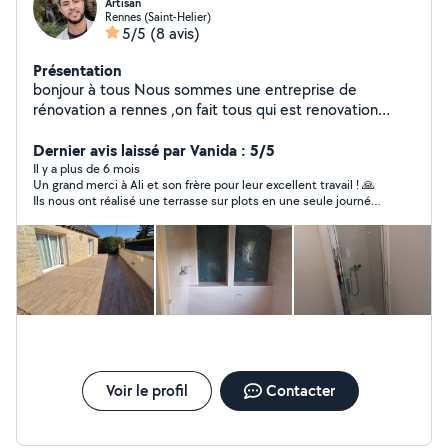
Artisan
Rennes (Saint-Helier)
5/5
(8 avis)
Présentation
bonjour à tous Nous sommes une entreprise de
rénovation a rennes ,on fait tous qui est renovation
interieur et de maçonnerie,n'hésitez pas à me contacter
pour vos travaux
Dernier avis laissé par Vanida : 5/5
Il y a plus de 6 mois
Un grand merci à Ali et son frère pour leur excellent travail ! 🙏
Ils nous ont réalisé une terrasse sur plots en une seule journée,
avec un résultat vraiment top. Travail très soigné, rapidité et
professionnalisme au rendez-vous. Je suis ravie du rendu et je
recommande vivement leurs services ! 👌
Voir le profil
Contacter