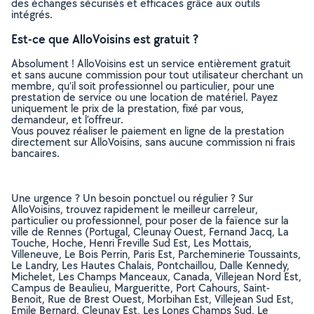
des échanges sécurisés et efficaces grâce aux outils
intégrés.
Est-ce que AlloVoisins est gratuit ?
Absolument ! AlloVoisins est un service entièrement gratuit
et sans aucune commission pour tout utilisateur cherchant un
membre, qu’il soit professionnel ou particulier, pour une
prestation de service ou une location de matériel. Payez
uniquement le prix de la prestation, fixé par vous,
demandeur, et l’offreur.
Vous pouvez réaliser le paiement en ligne de la prestation
directement sur AlloVoisins, sans aucune commission ni frais
bancaires.
Une urgence ? Un besoin ponctuel ou régulier ? Sur
AlloVoisins, trouvez rapidement le meilleur carreleur,
particulier ou professionnel, pour poser de la faïence sur la
ville de Rennes (Portugal, Cleunay Ouest, Fernand Jacq, La
Touche, Hoche, Henri Freville Sud Est, Les Mottais,
Villeneuve, Le Bois Perrin, Paris Est, Parcheminerie Toussaints,
Le Landry, Les Hautes Chalais, Pontchaillou, Dalle Kennedy,
Michelet, Les Champs Manceaux, Canada, Villejean Nord Est,
Campus de Beaulieu, Margueritte, Port Cahours, Saint-
Benoit, Rue de Brest Ouest, Morbihan Est, Villejean Sud Est,
Emile Bernard, Cleunay Est, Les Longs Champs Sud, Le