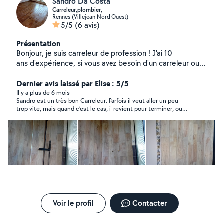
Sandro Da Costa
Carreleur,plombier,
Rennes (Villejean Nord Ouest)
5/5
(6 avis)
Présentation
Bonjour, je suis carreleur de profession ! J'ai 10
ans d'expérience, si vous avez besoin d'un carreleur ou
plombier ou plaquiste,peintre n'hésitez pas à me
contacter pour plus d'informations, je serai ravi de
Dernier avis laissé par Elise : 5/5
vous répondre.
Il y a plus de 6 mois
Sandro est un très bon Carreleur. Parfois il veut aller un peu
trop vite, mais quand c’est le cas, il revient pour terminer, ou
refaire une finition si nécessaire. Merci encore à lui et je
n’hésiterai pas à le recontacter pour d’autres travaux.
Voir le profil
Contacter