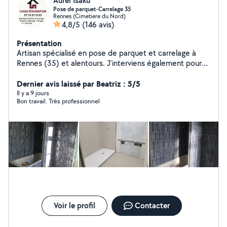
Aurel Isaku
Pose de parquet-Carrelage 35
Rennes (Cimetiere du Nord)
4,8/5
(146 avis)
Présentation
Artisan spécialisé en pose de parquet et carrelage à
Rennes (35) et alentours. J'interviens également pour
travaux de placo, peinture intérieure et ragréage de sols
(terrasses, balcons, rénovation complète). Travail
Dernier avis laissé par Beatriz : 5/5
soigné, finitions propres et respect des délais. Devis
Il y a 9 jours
Bon travail. Très professionnel
gratuit et réponse rapide.
Voir le profil
Contacter