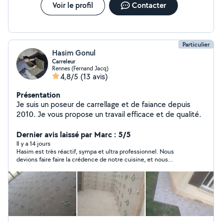
Voir le profil
Contacter
Particulier
Hasim Gonul
Carreleur
Rennes (Fernand Jacq)
4,8/5
(13 avis)
Présentation
Je suis un poseur de carrellage et de faiance depuis
2010. Je vous propose un travail efficace et de qualité.
Dernier avis laissé par Marc : 5/5
Il y a 14 jours
Hasim est très réactif, sympa et ultra professionnel. Nous
devions faire faire la crédence de notre cuisine, et nous
sommes hyper content du résultat. J'ai publié la demande le
midi, il était là le soir même pour nous faire un devis à la
tarification juste. Contrairement aux autres demande que j'ai
reçu où les personnes me proposaient un tarif tout de suite par
message, lui a pris la peine de se déplacer, nous avons échangé
et ensuite il m'a proposé son tarif. Merci Hasim et à très vite
pour la crédence de la salle de bain :D