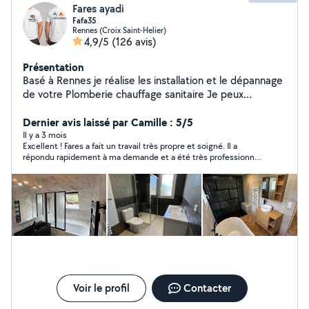
Fares ayadi
Fafa35
Rennes (Croix Saint-Helier)
4,9/5
(126 avis)
Présentation
Basé à Rennes je réalise les installation et le dépannage
de votre Plomberie chauffage sanitaire Je peux
résoudre vos problèmes réseau ( fuite d'eau
débouchage WC) merci de me contacter.
Dernier avis laissé par Camille : 5/5
Il y a 3 mois
Excellent ! Fares a fait un travail très propre et soigné. Il a
répondu rapidement à ma demande et a été très professionnel
du début à la fin. Ponctuel, efficace et à l’écoute, je
recommande vivement ses services sans hésitation. Merci
encore pour ton sérieux et ton travail impeccable !
Voir le profil
Contacter