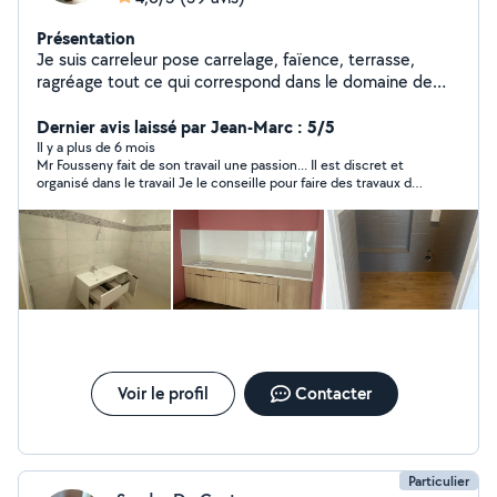
Présentation
Je suis carreleur pose carrelage, faïence, terrasse,
ragréage tout ce qui correspond dans le domaine de
carrelage depuis 2016 avec des diplômes. besoin
n'hésitez pas à me contacter merci
Dernier avis laissé par Jean-Marc : 5/5
Il y a plus de 6 mois
Mr Fousseny fait de son travail une passion... Il est discret et
organisé dans le travail Je le conseille pour faire des travaux de
carrelage chez vous ! Très bon carreleur !
Voir le profil
Contacter
Particulier