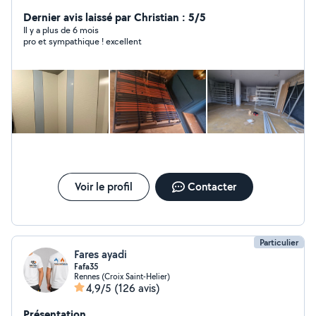
différents meuble cuisine armoire,dressing etc L'aide au
déménagement, etc Je suis sérieuse,correcte et
Dernier avis laissé par Christian : 5/5
ponctuel. Pour plus d'informations n'hésite pas de me
Il y a plus de 6 mois
pro et sympathique ! excellent
contacter. Merci
Voir le profil
Contacter
Particulier
Fares ayadi
Fafa35
Rennes (Croix Saint-Helier)
4,9/5
(126 avis)
Présentation