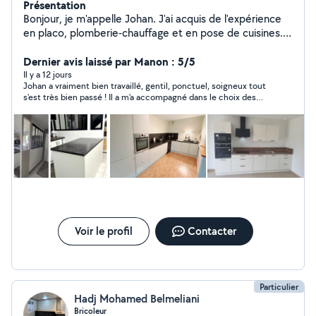
Présentation
Bonjour, je m'appelle Johan. J'ai acquis de l'expérience
en placo, plomberie-chauffage et en pose de cuisines.
Je peux vous aider à réaliser différents projets de
travaux intérieurs, selon vos besoins.
Dernier avis laissé par Manon : 5/5
Il y a 12 jours
Johan a vraiment bien travaillé, gentil, ponctuel, soigneux tout
s'est très bien passé ! Il a m'a accompagné dans le choix des
matériaux (tringles / rideaux) selon la taille des différentes
fenêtres. Il s'est rendu disponible pour aller chercher le
matériel et de déplacer 2 fois pour les travaux d'installation.
Merci encore pour votre disponibilité et vos conseils pour
cette pose 😊
Voir le profil
Contacter
Particulier
Hadj Mohamed Belmeliani
Bricoleur