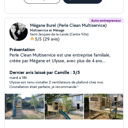
Auto-entrepreneur
Mégane Burel (Perle Clean Multiservice)
Multiservice et Ménage
Saint-Jacques-de-la-Lande (Centre Ville)
5/5
(29 avis)
Présentation
Perle Clean Multiservice est une entreprise familiale,
créée par Mégane et Ulysse, avec plus de 4 ans
d'expérience. Nous proposons des services de ménage,
nettoyage, accompagnement, petits travaux, montage
Dernier avis laissé par Camille : 5/5
de meubles et débarras. Notre engagement : vous offrir
mardi à 18h
Ulysse est venu installer 2 ventilateurs de plafond chez moi.
un service fiable, soigné et personnalisé, avec le sourire
L'installation était parfaite, je recommande !
et le souci du travail bien fait.