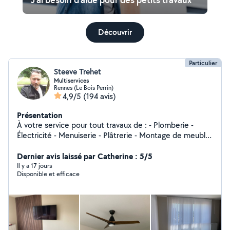
Découvrir
Particulier
Steeve Trehet
Multiservices
Rennes (Le Bois Perrin)
4,9/5
(194 avis)
Présentation
À votre service pour tout travaux de : - Plomberie -
Électricité - Menuiserie - Plâtrerie - Montage de meuble
et aménagement - Pose TV, cadre, miroir, tringles,
étagères, etc - Coaching Bricolage Pour toute
Dernier avis laissé par Catherine : 5/5
demande, n'hésitez pas à me solliciter. Intervention
Il y a 17 jours
Disponible et efficace
uniquement sur Rennes, Cesson, Chantepie, Saint
Jacques et Saint Grégoire. NB: Mon abonnement ne me
permet pas de répondre à des messages de
demandeurs situés à plus de 5 km du centre de Rennes.