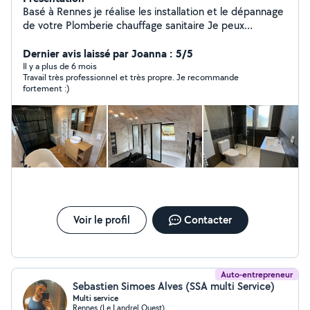
Basé à Rennes je réalise les installation et le dépannage
de votre Plomberie chauffage sanitaire Je peux
résoudre vos problèmes réseau ( fuite d'eau
débouchage WC) merci de me contacter.
Dernier avis laissé par Joanna : 5/5
Il y a plus de 6 mois
Travail très professionnel et très propre. Je recommande
fortement :)
Voir le profil
Contacter
Auto-entrepreneur
Sebastien Simoes Alves (SSA multi Service)
Multi service
Rennes (Le Landrel Ouest)