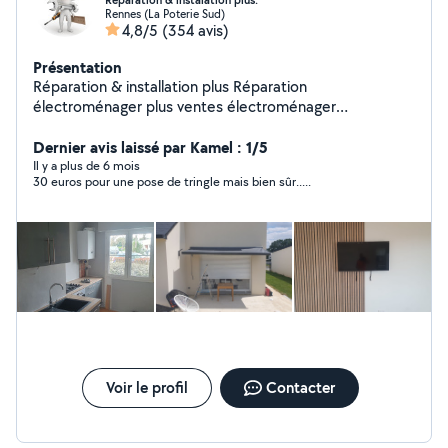
Réparation & instalation plus.
Rennes (La Poterie Sud)
4,8/5
(354 avis)
Présentation
Réparation & installation plus Réparation
électroménager plus ventes électroménager
reconditionné avec garantie Réparation plomberie et
instalation Montage meuble en kit Pose cuisine
Dernier avis laissé par Kamel : 1/5
Réparation serrure Électricité Réparation et instalation
Il y a plus de 6 mois
30 euros pour une pose de tringle mais bien sûr.....
pompe à chaleur (clim) instalation télévision,tringle à
rideau,étagère extr.. Réparation volet manuelle et
électrique N'hésite pas. Zero.six .zero. deux. vigne
.quatre. soixante .un .dix .sept.
Voir le profil
Contacter