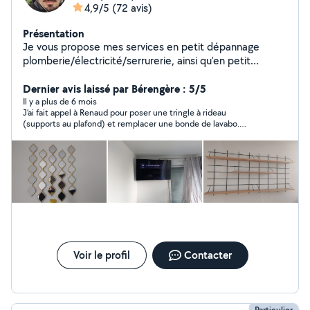
4,9/5
(72 avis)
Présentation
Je vous propose mes services en petit dépannage
plomberie/électricité/serrurerie, ainsi qu'en petit
bricolage et montage de meubles.
Dernier avis laissé par Bérengère : 5/5
Il y a plus de 6 mois
J’ai fait appel à Renaud pour poser une tringle à rideau
(supports au plafond) et remplacer une bonde de lavabo.
Renaud a été réactif et disponible rapidement, a fait une pré-
visite pour vérifier que tout était ok et me recommander le
matériel à acheter, a été soigneux et méticuleux durant son
intervention. Je ne peux que le recommander !
Voir le profil
Contacter
Particulier