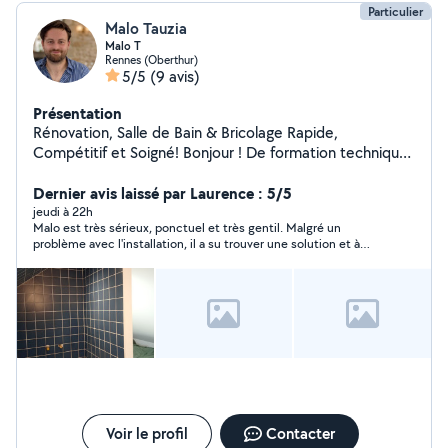
Particulier
Malo Tauzia
Malo T
Rennes (Oberthur)
5/5
(9 avis)
Présentation
Rénovation, Salle de Bain & Bricolage Rapide,
Compétitif et Soigné! Bonjour ! De formation technique
et passionné de bâtiment, je me déplace pour tous vos
projets de rénovation ou vos besoins du quotidien. ️ Mes
Dernier avis laissé par Laurence : 5/5
services : Salle de bain clé en main : Plomberie,
jeudi à 22h
Malo est très sérieux, ponctuel et très gentil. Malgré un
électricité, carrelage et faïence. Aménagement
problème avec l'installation, il a su trouver une solution et à
d'intérieur : Pose de placo et création de cloisons.
finaliser le travail. Je recommande.
Bricolage & Petits travaux : Montage de meubles,
électricité, fixations, petites réparations, etc. Mes
engagements : Devis précis dans la journée (gratuit et
sans surprise). Tarifs compétitifs. Délais strictement
tenus et chantier toujours propre. Disponible et réactif.
Contactez-moi dès maintenant pour discuter de votre
projet !
Voir le profil
Contacter