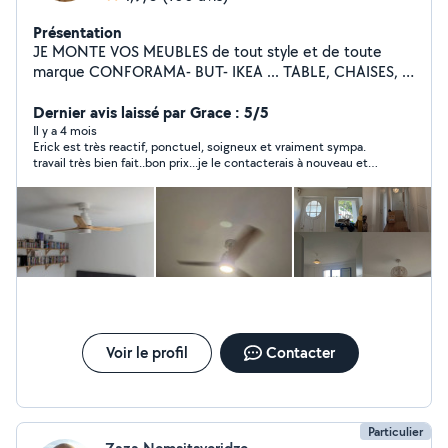
Présentation
JE MONTE VOS MEUBLES de tout style et de toute
marque CONFORAMA- BUT- IKEA ... TABLE, CHAISES,
ARMOIRE, BUFFET, LIT... PETIT BRICOLAGE: FIXATION
RIDEAU, TÉLÉ, LUMINAIRE, TABLEAU...
Dernier avis laissé par Grace : 5/5
BRANCHEMENT: ÉLECTROMÉNAGER CUISINIÈRE,
Il y a 4 mois
Erick est très reactif, ponctuel, soigneux et vraiment sympa.
GAZINIÈRE, MACHINE À LAVER... Disponible en ille et
travail très bien fait..bon prix...je le contacterais à nouveau et
vilaine.
vous le recommande à 100%.
Voir le profil
Contacter
Particulier