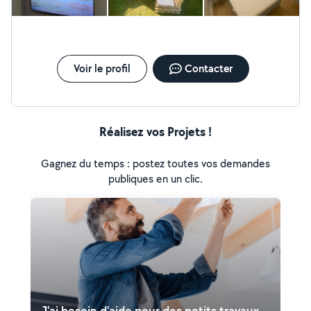
secrétariat pour création de CV dans les règles de l'art.
Je dispose de photos de mon appartement dont le
parquet, la cuisine ainsi que les murs ont été
entièrement monté et repeint par mes soins.
Démontage, changement de pièces, nettoyage et
Voir le profil
Contacter
remontage IMac ️. D'autres photos, notamment les CV
déjà créés par mes soins, sont disponibles. Disponible le
soir en semaine et le week-end. Au plaisir de vous relire.
Réalisez vos Projets !
Gagnez du temps : postez toutes vos demandes
publiques en un clic.
J'ai besoin d'aide pour des petits travaux