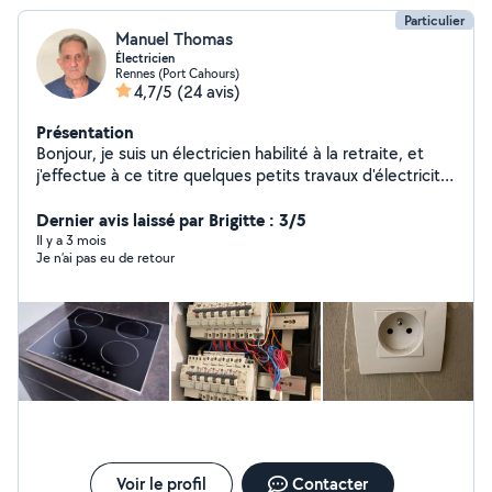
Particulier
Manuel Thomas
Électricien
Rennes (Port Cahours)
4,7/5
(24 avis)
Présentation
Bonjour, je suis un électricien habilité à la retraite, et
j'effectue à ce titre quelques petits travaux d'électricité.
N'hésitez donc pas à me contacter si vous avez des
petits travaux d'électricité à effectuer.
Dernier avis laissé par Brigitte : 3/5
Il y a 3 mois
Je n’ai pas eu de retour
Voir le profil
Contacter