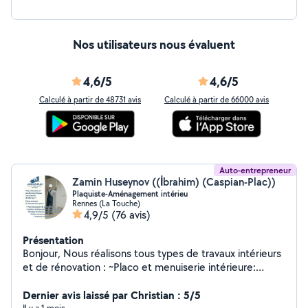
Nos utilisateurs nous évaluent
4,6/5
4,6/5
Calculé à partir de 48731 avis
Calculé à partir de 66000 avis
Auto-entrepreneur
Zamin Huseynov ((İbrahim) (Caspian-Plac))
Plaquiste-Aménagement intérieu
Rennes (La Touche)
4,9/5
(76 avis)
Présentation
Bonjour, Nous réalisons tous types de travaux intérieurs
et de rénovation : ~Placo et menuiserie intérieure:
Cloisons, faux plafonds, murs TV, panneaux décoratifs,
isolation thermique et acoustique. ~Revêtements de sol
Dernier avis laissé par Christian : 5/5
Il y a 1 mois