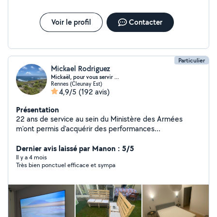
Voir le profil
Contacter
Particulier
Mickael Rodriguez
Mickaël, pour vous servir …
Rennes (Cleunay Est)
4,9/5
(192 avis)
Présentation
22 ans de service au sein du Ministère des Armées
m'ont permis d'acquérir des performances
complémentaires qui me confèrent au sein d'un même
métier une polyvalence avec les qualités propres au
Dernier avis laissé par Manon : 5/5
statut qui est le nôtre. Mes compétences : petit
Il y a 4 mois
Très bien ponctuel efficace et sympa
bricolage, peintures et finitions d'intérieur, montage de
meubles et abris de jardin, jardinage sur de petites ou
moyennes surfaces. Je dispose de pas mal de petits
matériels de bricolage et nettoyage (karcher) mais
également d'un van 9 places pour transport de
personnes et de matériels. Compétences en rh et