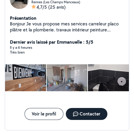
Rennes (Les Champs Manceaux)
4,7/5
(25 avis)
Présentation
Bonjour Je vous propose mes services carreleur placo
plâtre et la plomberie. travaux intérieur peinture
montage des meubles Si vous êtes intéressés, n'hésitez
pas à me contacte.
Dernier avis laissé par Emmanuelle : 5/5
Il y a 6 heures
Très bien
Voir le profil
Contacter