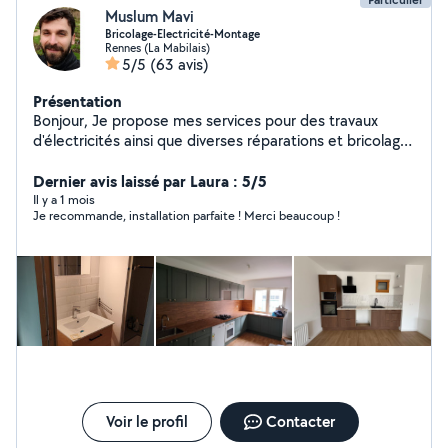
Muslum Mavi
Bricolage-Electricité-Montage
Rennes (La Mabilais)
5/5
(63 avis)
Présentation
Bonjour, Je propose mes services pour des travaux
d'électricités ainsi que diverses réparations et bricolage
à la maison. Je fais également du montage de meubles
en tout genre et je propose des services de
Dernier avis laissé par Laura : 5/5
déménagement. N'hésitez pas à me contacter pour
Il y a 1 mois
Je recommande, installation parfaite ! Merci beaucoup !
discuter de vos besoins et projets !
Voir le profil
Contacter