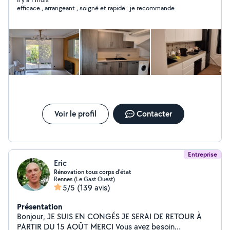
et finitions : pose de parquet, stratifié, linoleum,
efficace , arrangeant , soigné et rapide . je recommande.
carrelage, peinture et finitions diverses. ~Montage et
démontage de meubles : lits, armoires, cuisines,
bureaux, étagères, canapés montage. Démontage et
remontage lors d'un déménagement. ~Petits travaux et
bricolage : İnstallation de tringles à rideaux, lustres,
luminaires, étagères murales, fixation de téléviseurs.
~Travaux de rénovation. Rénovation complète de A à Z.
~Aide au déménagement : Chargement, déchargement
et déplacement d'objets lourds. Sérieux, ponctuels et
efficaces, nous travaillons avec soin et
professionnalisme. La satisfaction de nos clients est
Voir le profil
Contacter
notre priorité. Cordialement.
Entreprise
Eric
Rénovation tous corps d'état
Rennes (Le Gast Ouest)
5/5
(139 avis)
Présentation
Bonjour, JE SUIS EN CONGÉS JE SERAI DE RETOUR À
PARTIR DU 15 AOÛT MERCI Vous avez besoin