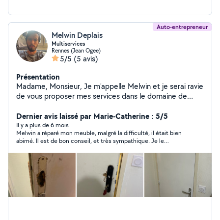
et c'est gratuit et sans engagement À bientôt
Auto-entrepreneur
Melwin Deplais
Multiservices
Rennes (Jean Ogee)
5/5
(5 avis)
Présentation
Madame, Monsieur, Je m'appelle Melwin et je serai ravie
de vous proposer mes services dans le domaine de
l'entretien et la réparation à domicile. Fort d'une grande
expérience dans le domaine de la plomberie (en
Dernier avis laissé par Marie-Catherine : 5/5
particulier la rénovation de salles de bains) et dans le
Il y a plus de 6 mois
Melwin a réparé mon meuble, malgré la difficulté, il était bien
bâtiment en général, j'ai décidé de me lancer à mon
abimé. Il est de bon conseil, et très sympathique. Je le
compte. Si vous recherchez quelqu'un de confiance
rappellerai si besoin.
pour vos petits travaux à la maison, je vous propose
mes services en tant qu'auto-entrepreneur
multiservices. Voici quelques exemples : Changement
de mitigeur, pose de siège de douche et barre de
maintien, changement de cylindre de serrure,
bricololage en tout genre (montage de meubles,
petites réparations, entretien divers). Déplacement sur