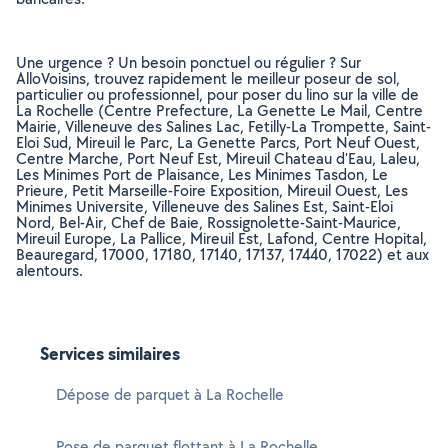
Une urgence ? Un besoin ponctuel ou régulier ? Sur
AlloVoisins, trouvez rapidement le meilleur poseur de sol,
particulier ou professionnel, pour poser du lino sur la ville de
La Rochelle (Centre Prefecture, La Genette Le Mail, Centre
Mairie, Villeneuve des Salines Lac, Fetilly-La Trompette, Saint-
Eloi Sud, Mireuil le Parc, La Genette Parcs, Port Neuf Ouest,
Centre Marche, Port Neuf Est, Mireuil Chateau d'Eau, Laleu,
Les Minimes Port de Plaisance, Les Minimes Tasdon, Le
Prieure, Petit Marseille-Foire Exposition, Mireuil Ouest, Les
Minimes Universite, Villeneuve des Salines Est, Saint-Eloi
Nord, Bel-Air, Chef de Baie, Rossignolette-Saint-Maurice,
Mireuil Europe, La Pallice, Mireuil Est, Lafond, Centre Hopital,
Beauregard, 17000, 17180, 17140, 17137, 17440, 17022) et aux
alentours.
Services similaires
Dépose de parquet à La Rochelle
Pose de parquet flottant à La Rochelle