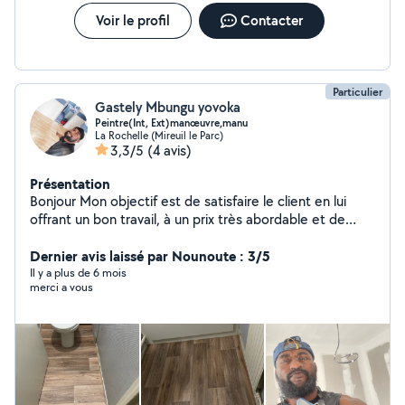
Voir le profil
Contacter
Particulier
Gastely Mbungu yovoka
Peintre(Int, Ext)manœuvre,manu
La Rochelle (Mireuil le Parc)
3,3/5
(4 avis)
Présentation
Bonjour Mon objectif est de satisfaire le client en lui
offrant un bon travail, à un prix très abordable et de
bonne qualité, pour gagner ma confiance dans mes
service de rénovation ou neuf, je suis disponible pour
Dernier avis laissé par Nounoute : 3/5
vous et n'hésitez pas de me contacter. Je travaille dans:
Il y a plus de 6 mois
merci a vous
Peinture en bâtiment (Int-Ext) murs et plafon Pose le
sol, parquet et lino Toile de verre, décoller et coller Des
papiers peint le sens d'adaptation me rend très
disponible pour faire aussi le manoeuvre et la
manutention dans tout le secteur, RESTAURATION,
BTP...