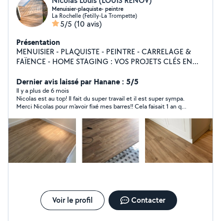
Nicolas Louis (LOUIS RENOV)
Menuisier-plaquiste- peintre
La Rochelle (Fetilly-La Trompette)
5/5
(10 avis)
Présentation
MENUISIER - PLAQUISTE - PEINTRE - CARRELAGE &
FAÏENCE - HOME STAGING : VOS PROJETS CLÉS EN
MAIN ! Vous rêvez d'un intérieur rénové, moderne et
fonctionnel ? Que ce soit pour des travaux de
Dernier avis laissé par Hanane : 5/5
rénovation, d'aménagement ou pour valoriser votre bien
Il y a plus de 6 mois
Nicolas est au top! Il fait du super travail et il est super sympa.
immobilier, je suis à votre service pour des prestations
Merci Nicolas pour m'avoir fixé mes barres!! Cela faisait 1 an que
sur mesure : Mes prestations : Menuiserie : Pose de
les avait acheté. Nous te recontacterons pour d'autres travaux.
portes, fenêtres, parquets, et création de meubles sur
A bientôt
mesure. Plaquage : Cloisons, plafonds, isolations,
travaux en plaques de plâtre (placo). Peinture :
Préparation des murs, peinture intérieure et extérieure,
finitions soignées. Carrelage & faïence : Pose de sols et
murs en carrelage, faiences pour salles de bain, cuisines,
et autres espaces.
Voir le profil
Contacter