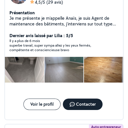
4,5/5
(29 avis)
Présentation
Je me présente je m'appelle Anaïs, je suis Agent de
maintenance des bâtiments, j'interviens sur tout type
de travaux. Que ce soit de l'embellissement à la
rénovation ou juste un dépannage quelconque je serai
Dernier avis laissé par Lilia : 5/5
ravi de vous accompagner et de vous aider à le réaliser.
Il y a plus de 6 mois
superbe travail, super sympa allez y les yeux fermés,
Passionné par ce que je fais, je mets tout en œuvre au
compétente et consciencieuse bravo
quotidien pour satisfaire mes clients. J'écoute, je conseil
et accompagne dans les projets. Vous avez un projet et
cherchez une personne pouvant le réaliser ? Contactez
moi ! je serai ravi de me déplacer afin de comprendre
plus précisément vos attentes et les comblées. Au
plaisir ! Anaïs
Voir le profil
Contacter
Auto-entrepreneur