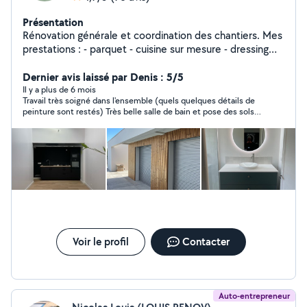
Présentation
Rénovation générale et coordination des chantiers. Mes
prestations : - parquet - cuisine sur mesure - dressing
sur mesure - bibliothèque sur mesure - cloisons sèches (
Placo ) - bandes - peinture - carrelage sol et mur -
Dernier avis laissé par Denis : 5/5
terrasse bois - bardage
Il y a plus de 6 mois
Travail très soigné dans l'ensemble (quels quelques détails de
peinture sont restés) Très belle salle de bain et pose des sols
très soignée. Artisan réactif et malgré un chantier durant le
mois d'août, le délai a été tenu. Je recommande
Voir le profil
Contacter
Auto-entrepreneur