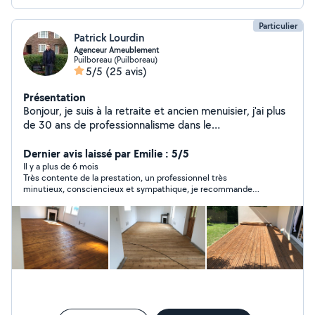
Particulier
Patrick Lourdin
Agenceur Ameublement
Puilboreau (Puilboreau)
5/5
(25 avis)
Présentation
Bonjour, je suis à la retraite et ancien menuisier, j'ai plus
de 30 ans de professionnalisme dans le
meuble,montage installation et agencement. Pose de
parquet flottant, traditionnelle, pvc. Cordialement
Dernier avis laissé par Emilie : 5/5
Patrick.
Il y a plus de 6 mois
Très contente de la prestation, un professionnel très
minutieux, consciencieux et sympathique, je recommande
vivement!