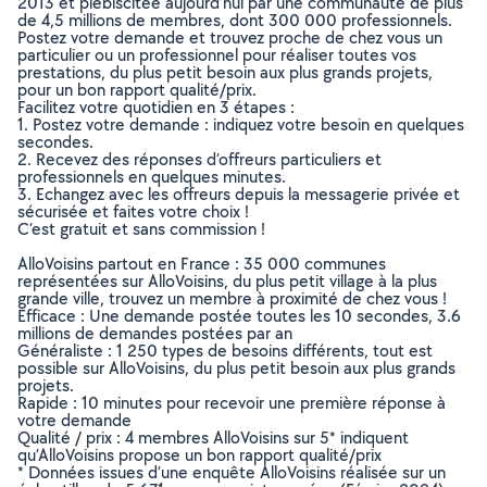
2013 et plébiscitée aujourd’hui par une communauté de plus
de 4,5 millions de membres, dont 300 000 professionnels.
Postez votre demande et trouvez proche de chez vous un
particulier ou un professionnel pour réaliser toutes vos
prestations, du plus petit besoin aux plus grands projets,
pour un bon rapport qualité/prix.
Facilitez votre quotidien en 3 étapes :
1. Postez votre demande : indiquez votre besoin en quelques
secondes.
2. Recevez des réponses d’offreurs particuliers et
professionnels en quelques minutes.
3. Echangez avec les offreurs depuis la messagerie privée et
sécurisée et faites votre choix !
C’est gratuit et sans commission !
AlloVoisins partout en France : 35 000 communes
représentées sur AlloVoisins, du plus petit village à la plus
grande ville, trouvez un membre à proximité de chez vous !
Efficace : Une demande postée toutes les 10 secondes, 3.6
millions de demandes postées par an
Généraliste : 1 250 types de besoins différents, tout est
possible sur AlloVoisins, du plus petit besoin aux plus grands
projets.
Rapide : 10 minutes pour recevoir une première réponse à
votre demande
Qualité / prix : 4 membres AlloVoisins sur 5* indiquent
qu’AlloVoisins propose un bon rapport qualité/prix
* Données issues d’une enquête AlloVoisins réalisée sur un