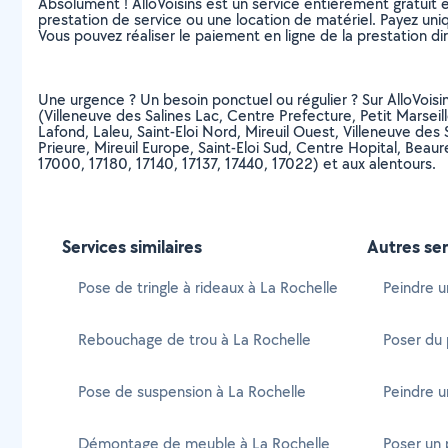
Absolument ! AlloVoisins est un service entièrement gratuit 
prestation de service ou une location de matériel. Payez uniq
Vous pouvez réaliser le paiement en ligne de la prestation di
Une urgence ? Un besoin ponctuel ou régulier ? Sur AlloVoisins
(Villeneuve des Salines Lac, Centre Prefecture, Petit Marseil
Lafond, Laleu, Saint-Eloi Nord, Mireuil Ouest, Villeneuve de
Prieure, Mireuil Europe, Saint-Eloi Sud, Centre Hopital, Beaure
17000, 17180, 17140, 17137, 17440, 17022) et aux alentours.
Services similaires
Autres ser
Pose de tringle à rideaux à La Rochelle
Peindre u
Rebouchage de trou à La Rochelle
Poser du 
Pose de suspension à La Rochelle
Peindre u
Démontage de meuble à La Rochelle
Poser un 