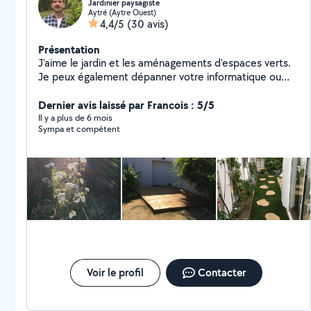
Jardinier paysagiste
Aytré (Aytre Ouest)
4,4/5
(30 avis)
Présentation
J'aime le jardin et les aménagements d'espaces verts.
Je peux également dépanner votre informatique ou
vous former à des choses simples. Je peux également
aider les enfants dans les matières scientifiques. Merci
Dernier avis laissé par Francois : 5/5
Il y a plus de 6 mois
Sympa et compétent
Voir le profil
Contacter