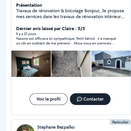
Présentation
Travaux de rénovation & bricolage Bonjour, Je propose
mes services dans les travaux de rénovation intérieure
et extérieure. Sérieux, ponctuel et soigneux, j'interviens
pour : Peinture (murs, plafonds, boiseries) Pose de
Dernier avis laissé par Claire : 5/5
parquet / carrelage et lino Montage de meubles en kit
Il y a 21 jours
Yassine est efficace et sympathique. Petit bémol : il a manqué
Plomberie et électricité de base Petite maçonnerie &
un rdv en oubliant de me prévenir….Nous nous en sommes
enduits Rénovation de salle de bain & cuisine Travaux
expliqués !
de finition & décoration rénovation, peinture, bricolage,
carrelage, parquet, plomberie, électricité, montage de
meubles, maçonnerie, dépannage, aménagement Je
travaille avec soin pour garantir un résultat propre et
durable. N'hésitez pas à me contacter pour un devis
rapide et gratuit !
Voir le profil
Contacter
Particulier
Stephane Bezpalko