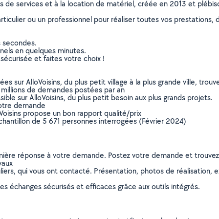
ns de services et à la location de matériel, créée en 2013 et plébi
culier ou un professionnel pour réaliser toutes vos prestations, d
s secondes.
nnels en quelques minutes.
sécurisée et faites votre choix !
sur AlloVoisins, du plus petit village à la plus grande ville, tro
 millions de demandes postées par an
ible sur AlloVoisins, du plus petit besoin aux plus grands projets.
votre demande
oVoisins propose un bon rapport qualité/prix
chantillon de 5 671 personnes interrogées (Février 2024)
remière réponse à votre demande. Postez votre demande et trouve
vaux
ers, qui vous ont contacté. Présentation, photos de réalisation, exp
s échanges sécurisés et efficaces grâce aux outils intégrés.