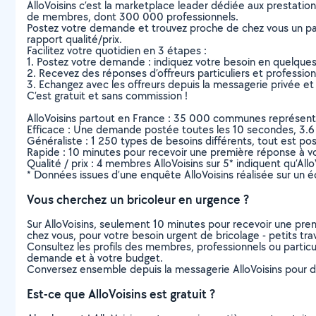
AlloVoisins c’est la marketplace leader dédiée aux prestatio
de membres, dont 300 000 professionnels.
Postez votre demande et trouvez proche de chez vous un parti
rapport qualité/prix.
Facilitez votre quotidien en 3 étapes :
1. Postez votre demande : indiquez votre besoin en quelque
2. Recevez des réponses d’offreurs particuliers et professio
3. Echangez avec les offreurs depuis la messagerie privée et 
C’est gratuit et sans commission !
AlloVoisins partout en France : 35 000 communes représentées 
Efficace : Une demande postée toutes les 10 secondes, 3.6
Généraliste : 1 250 types de besoins différents, tout est poss
Rapide : 10 minutes pour recevoir une première réponse à 
Qualité / prix : 4 membres AlloVoisins sur 5* indiquent qu’All
* Données issues d’une enquête AlloVoisins réalisée sur un é
Vous cherchez un bricoleur en urgence ?
Sur AlloVoisins, seulement 10 minutes pour recevoir une p
chez vous, pour votre besoin urgent de bricolage - petits tra
Consultez les profils des membres, professionnels ou particuli
demande et à votre budget.
Conversez ensemble depuis la messagerie AlloVoisins pour de
Est-ce que AlloVoisins est gratuit ?