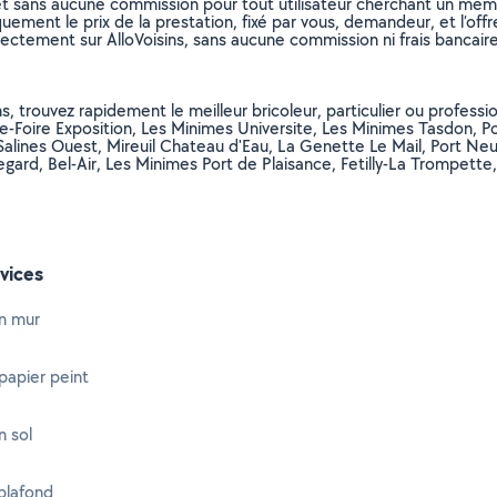
et sans aucune commission pour tout utilisateur cherchant un membre
uement le prix de la prestation, fixé par vous, demandeur, et l’offr
rectement sur AlloVoisins, sans aucune commission ni frais bancaire
, trouvez rapidement le meilleur bricoleur, particulier ou professio
le-Foire Exposition, Les Minimes Universite, Les Minimes Tasdon, P
s Salines Ouest, Mireuil Chateau d'Eau, La Genette Le Mail, Port Ne
gard, Bel-Air, Les Minimes Port de Plaisance, Fetilly-La Trompette, M
vices
n mur
papier peint
n sol
plafond