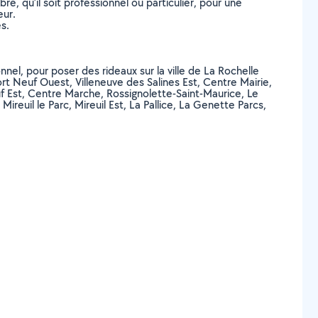
, qu’il soit professionnel ou particulier, pour une
eur.
s.
nnel, pour poser des rideaux sur la ville de La Rochelle
ort Neuf Ouest, Villeneuve des Salines Est, Centre Mairie,
uf Est, Centre Marche, Rossignolette-Saint-Maurice, Le
ireuil le Parc, Mireuil Est, La Pallice, La Genette Parcs,