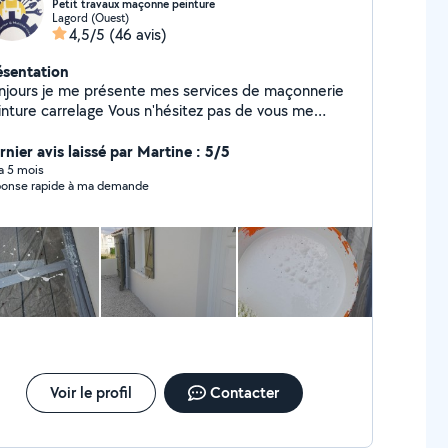
Petit travaux maçonne peinture
Lagord (Ouest)
4,5/5
(46 avis)
ésentation
njours je me présente mes services de maçonnerie
e carrelage Vous n'hésitez pas de vous me
contacter merci Bine cordialement. Ali
rnier avis laissé par Martine : 5/5
 a 5 mois
onse rapide à ma demande
Voir le profil
Contacter