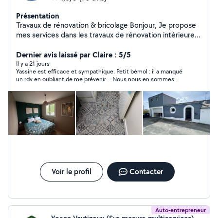
Présentation
Travaux de rénovation & bricolage Bonjour, Je propose
mes services dans les travaux de rénovation intérieure
et extérieure. Sérieux, ponctuel et soigneux, j'interviens
pour : Peinture (murs, plafonds, boiseries) Pose de
Dernier avis laissé par Claire : 5/5
parquet / carrelage et lino Montage de meubles en kit
Il y a 21 jours
Yassine est efficace et sympathique. Petit bémol : il a manqué
Plomberie et électricité de base Petite maçonnerie &
un rdv en oubliant de me prévenir….Nous nous en sommes
enduits Rénovation de salle de bain & cuisine Travaux de
expliqués !
finition & décoration rénovation, peinture, bricolage,
carrelage, parquet, plomberie, électricité, montage de
meubles, maçonnerie, dépannage, aménagement Je
travaille avec soin pour garantir un résultat propre et
durable. N'hésitez pas à me contacter pour un devis
rapide et gratuit !
Voir le profil
Contacter
Auto-entrepreneur