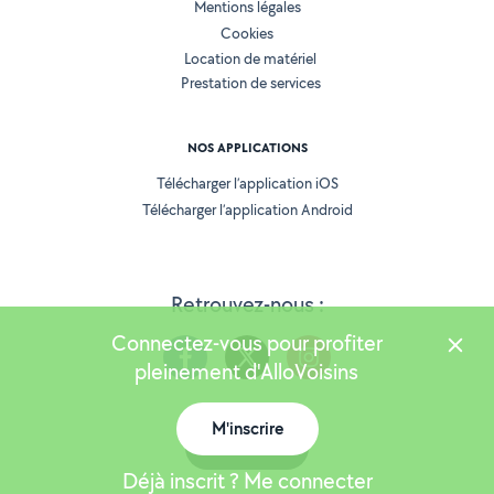
Mentions légales
Cookies
Location de matériel
Prestation de services
NOS APPLICATIONS
Télécharger l’application iOS
Télécharger l’application Android
Retrouvez-nous :
Connectez-vous pour profiter
pleinement d'AlloVoisins
M'inscrire
Version 25.5.3
Carte
Déjà inscrit ? Me connecter