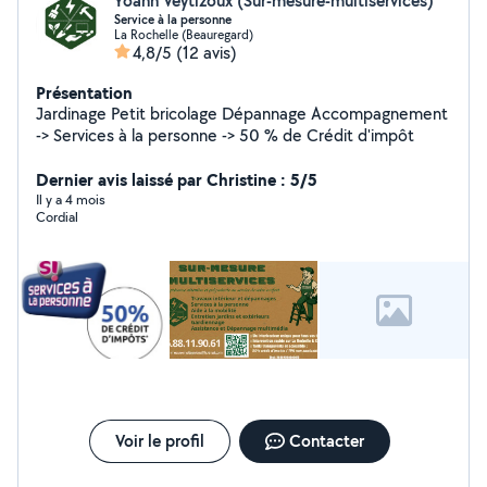
Yoann Veytizoux (Sur-mesure-multiservices)
Service à la personne
La Rochelle (Beauregard)
4,8/5
(12 avis)
Présentation
Jardinage Petit bricolage Dépannage Accompagnement
-> Services à la personne -> 50 % de Crédit d'impôt
Dernier avis laissé par Christine : 5/5
Il y a 4 mois
Cordial
Voir le profil
Contacter