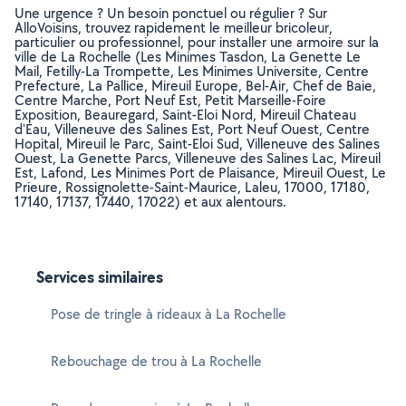
Une urgence ? Un besoin ponctuel ou régulier ? Sur
AlloVoisins, trouvez rapidement le meilleur bricoleur,
particulier ou professionnel, pour installer une armoire sur la
ville de La Rochelle (Les Minimes Tasdon, La Genette Le
Mail, Fetilly-La Trompette, Les Minimes Universite, Centre
Prefecture, La Pallice, Mireuil Europe, Bel-Air, Chef de Baie,
Centre Marche, Port Neuf Est, Petit Marseille-Foire
Exposition, Beauregard, Saint-Eloi Nord, Mireuil Chateau
d'Eau, Villeneuve des Salines Est, Port Neuf Ouest, Centre
Hopital, Mireuil le Parc, Saint-Eloi Sud, Villeneuve des Salines
Ouest, La Genette Parcs, Villeneuve des Salines Lac, Mireuil
Est, Lafond, Les Minimes Port de Plaisance, Mireuil Ouest, Le
Prieure, Rossignolette-Saint-Maurice, Laleu, 17000, 17180,
17140, 17137, 17440, 17022) et aux alentours.
Services similaires
Pose de tringle à rideaux à La Rochelle
Rebouchage de trou à La Rochelle