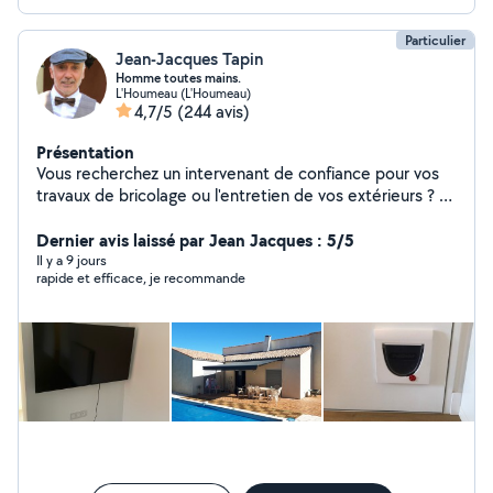
Particulier
Jean-Jacques Tapin
Homme toutes mains.
L'Houmeau (L'Houmeau)
4,7/5
(244 avis)
Présentation
Vous recherchez un intervenant de confiance pour vos
travaux de bricolage ou l'entretien de vos extérieurs ? Je
vous propose un service sérieux et soigné, avec une
attention particulière portée aux détails et à la qualité
Dernier avis laissé par Jean Jacques : 5/5
du travail. Que ce soit pour gagner du temps ou
Il y a 9 jours
rapide et efficace, je recommande
bénéficier d'un savoir-faire fiable, j'interviens avec
efficacité et professionnalisme. Fort d'une expérience
solide et de compétences polyvalentes, je m'engage à
vous fournir un résultat à la hauteur de vos attentes.
N'hésitez pas à me contacter pour échanger sur votre
besoin.