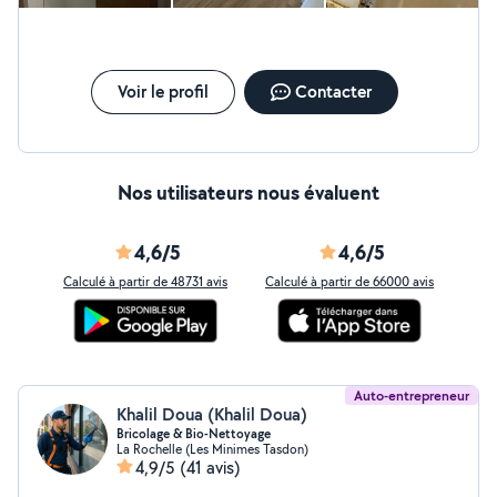
finitions soignées. Carrelage & faïence : Pose de sols et
murs en carrelage, faiences pour salles de bain, cuisines,
et autres espaces.
Voir le profil
Contacter
Nos utilisateurs nous évaluent
4,6/5
4,6/5
Calculé à partir de 48731 avis
Calculé à partir de 66000 avis
Auto-entrepreneur
Khalil Doua (Khalil Doua)
Bricolage & Bio-Nettoyage
La Rochelle (Les Minimes Tasdon)
4,9/5
(41 avis)