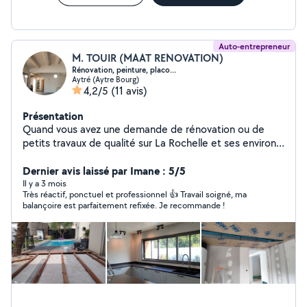
Auto-entrepreneur
M. TOUIR (MAAT RENOVATION)
Rénovation, peinture, placo...
Aytré (Aytre Bourg)
4,2/5
(11 avis)
Présentation
Quand vous avez une demande de rénovation ou de
petits travaux de qualité sur La Rochelle et ses environs,
vous pouvez compter sur MAAT RÉNOVATION. Je m'
engage à fournir un service exceptionnel au client. -
Dernier avis laissé par Imane : 5/5
Travaux de plâtrerie, Peinture (intérieur et extérieur) -
Il y a 3 mois
Très réactif, ponctuel et professionnel 👍 Travail soigné, ma
Isolation phonique et acoustique. - Rénovation
balançoire est parfaitement refixée. Je recommande !
d'appartement, de maison et autres bâtiments. - Pose
de revêtement au sol et carrelage. -Soudeur
professionnel: réalisation de terrasse, charpente,
pergola... - Démolition de bâtiment, murs. - Entretien de
toiture Faites-moi part de la nature de votre projet et je
m'efforcerais de trouver la solution la mieux adaptée à
vos besoins. ATTENTION À BIEN REMPLIR LA