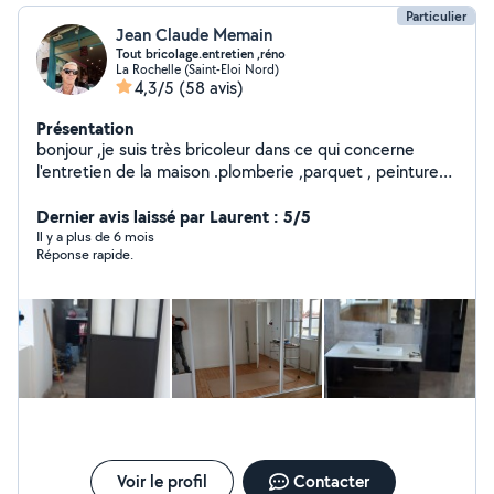
Particulier
Jean Claude Memain
Tout bricolage.entretien ,réno
La Rochelle (Saint-Eloi Nord)
4,3/5
(58 avis)
Présentation
bonjour ,je suis très bricoleur dans ce qui concerne
l'entretien de la maison .plomberie ,parquet , peinture
,etc. Rénovation, je saurais vous remettre en état votre
maison où appartement. Le travail est toujours soigné.
Dernier avis laissé par Laurent : 5/5
Il y a plus de 6 mois
Réponse rapide.
Voir le profil
Contacter