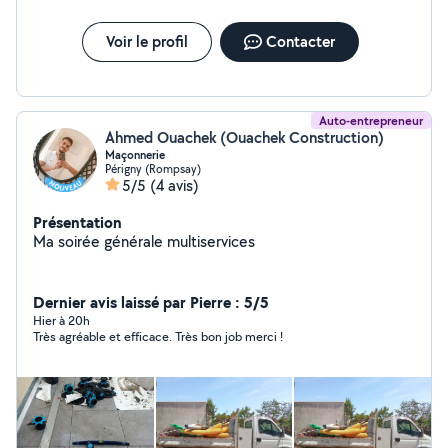
CATÉGORIE LORS DE VOTRE DEMANDE SINON JE NE
PEUX PAS VOUS RÉPONDRE
Voir le profil
Contacter
Auto-entrepreneur
Ahmed Ouachek (Ouachek Construction)
Maçonnerie
Périgny (Rompsay)
5/5
(4 avis)
Présentation
Ma soirée générale multiservices
Dernier avis laissé par Pierre : 5/5
Hier à 20h
Très agréable et efficace. Très bon job merci !