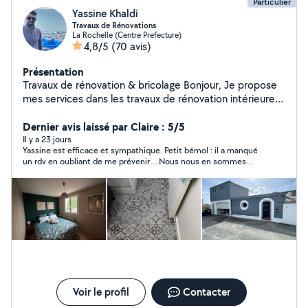
Particulier
Yassine Khaldi
Travaux de Rénovations
La Rochelle (Centre Prefecture)
4,8/5
(70 avis)
Présentation
Travaux de rénovation & bricolage Bonjour, Je propose
mes services dans les travaux de rénovation intérieure
et extérieure. Sérieux, ponctuel et soigneux, j'interviens
pour : Peinture (murs, plafonds, boiseries) Pose de
Dernier avis laissé par Claire : 5/5
parquet / carrelage et lino Montage de meubles en kit
Il y a 23 jours
Yassine est efficace et sympathique. Petit bémol : il a manqué
Plomberie et électricité de base Petite maçonnerie &
un rdv en oubliant de me prévenir….Nous nous en sommes
enduits Rénovation de salle de bain & cuisine Travaux de
expliqués !
finition & décoration rénovation, peinture, bricolage,
carrelage, parquet, plomberie, électricité, montage de
meubles, maçonnerie, dépannage, aménagement Je
travaille avec soin pour garantir un résultat propre et
durable. N'hésitez pas à me contacter pour un devis
rapide et gratuit !
Voir le profil
Contacter