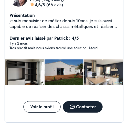
4,6/5
(66 avis)
Présentation
je suis menuisier de métier depuis 10ans ,je suis aussi
capable de réaliser des châssis métalliques et réaliser
toutes sortes de choses en bois et beaucoup de pose
de portail,volet, parquet,cuisine et dressing sur mesure.
Dernier avis laissé par Patrick : 4/5
J'ai aussi des notions en électricité et plomberie, je
Il y a 2 mois
Très réactif mais nous avions trouvé une solution . Merci
peux aussi vous aider dans la manutention. Je suis une
personne sérieuse et méticuleuse, j'aime le travail bien
fait et la nouveauté. Je suis quelqu'un de créatif
n'hésitez pas à me contacter pour toutes sortes de
projets.
Voir le profil
Contacter