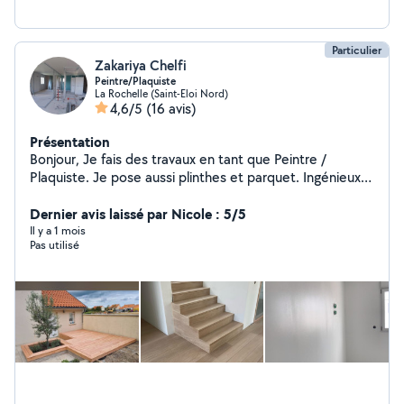
Particulier
Zakariya Chelfi
Peintre/Plaquiste
La Rochelle (Saint-Eloi Nord)
4,6/5
(16 avis)
Présentation
Bonjour, Je fais des travaux en tant que Peintre /
Plaquiste. Je pose aussi plinthes et parquet. Ingénieux,
je peux vous aider pour vos petits travaux
d'aménagement (poser des meubles, créer un
Dernier avis laissé par Nicole : 5/5
dressing), réparer un mur (boucher des trous, enduit,
Il y a 1 mois
Pas utilisé
peinture). Vous pouvez me contacter pour plus
d'informations. Cordialement