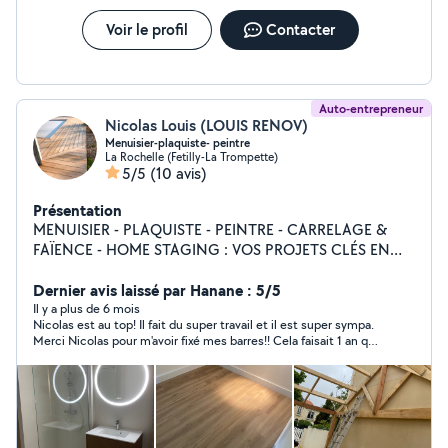
Voir le profil
Contacter
Auto-entrepreneur
Nicolas Louis (LOUIS RENOV)
Menuisier-plaquiste- peintre
La Rochelle (Fetilly-La Trompette)
5/5
(10 avis)
Présentation
MENUISIER - PLAQUISTE - PEINTRE - CARRELAGE &
FAÏENCE - HOME STAGING : VOS PROJETS CLÉS EN
MAIN ! Vous rêvez d'un intérieur rénové, moderne et
fonctionnel ? Que ce soit pour des travaux de
Dernier avis laissé par Hanane : 5/5
rénovation, d'aménagement ou pour valoriser votre bien
Il y a plus de 6 mois
Nicolas est au top! Il fait du super travail et il est super sympa.
immobilier, je suis à votre service pour des prestations
Merci Nicolas pour m'avoir fixé mes barres!! Cela faisait 1 an que
sur mesure : Mes prestations : Menuiserie : Pose de
les avait acheté. Nous te recontacterons pour d'autres travaux.
portes, fenêtres, parquets, et création de meubles sur
A bientôt
mesure. Plaquage : Cloisons, plafonds, isolations,
travaux en plaques de plâtre (placo). Peinture :
Préparation des murs, peinture intérieure et extérieure,