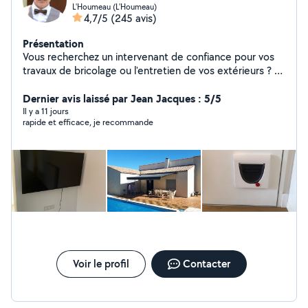
L'Houmeau (L'Houmeau)
4,7/5
(245 avis)
Présentation
Vous recherchez un intervenant de confiance pour vos
travaux de bricolage ou l'entretien de vos extérieurs ? Je
vous propose un service sérieux et soigné, avec une
attention particulière portée aux détails et à la qualité
Dernier avis laissé par Jean Jacques : 5/5
du travail. Que ce soit pour gagner du temps ou
Il y a 11 jours
rapide et efficace, je recommande
bénéficier d'un savoir-faire fiable, j'interviens avec
efficacité et professionnalisme. Fort d'une expérience
solide et de compétences polyvalentes, je m'engage à
vous fournir un résultat à la hauteur de vos attentes.
N'hésitez pas à me contacter pour échanger sur votre
besoin.
Voir le profil
Contacter