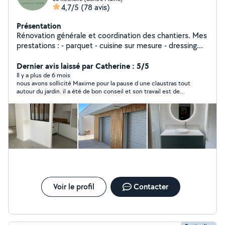
4,7/5
(78 avis)
Présentation
Rénovation générale et coordination des chantiers. Mes
prestations : - parquet - cuisine sur mesure - dressing
sur mesure - bibliothèque sur mesure - cloisons sèches (
Placo ) - bandes - peinture - carrelage sol et mur -
Dernier avis laissé par Catherine : 5/5
terrasse bois - bardage
Il y a plus de 6 mois
nous avons sollicité Maxime pour la pause d une claustras tout
autour du jardin. il a été de bon conseil et son travail est de
qualité. nous referons appel à lui sans problème
Voir le profil
Contacter