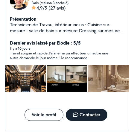
Paris (Maison Blanche 6)
4,9/5
(27 avis)
Présentation
Technicien de Travau, intérieur inclus : Cuisine sur-
mesure - salle de bain sur mesure Dressing sur mesure -
bibliothèque sur-mesure Carrelage - Peinture -
menuiserie - Électricité etc.
Dernier avis laissé par Elodie : 5/5
Il y a 16 jours
Travail soigné et rapide J’ai même pu effectuer un autre une
autre demande le jour même ! Je recommande
Voir le profil
Contacter