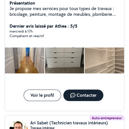
Présentation
Je propose mes services pour tous types de travaux :
bricolage, peinture, montage de meubles, plomberie
légère, électricité, rénovation, nettoyage et petits
dépannages. Sérieux, ponctuel et polyvalent, je
Dernier avis laissé par Athea : 5/5
m'adapte à vos besoins et je travaille toujours avec soin
mercredi à 17h
Compétent et reactif
et efficacité. N'hésitez pas à me contacter pour un
devis ou une intervention rapide.
Voir le profil
Contacter
Auto-entrepreneur
Ari Sabet (Technicien travaux intérieurs)
Travaux intérieur