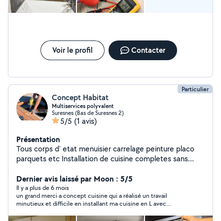
Décennale Construction.Rénovation Démolition
Plomberie Electricité Maçonnerie Carrelage Platerie
Menuiserie Isolation Pose de cloison ou de faux plafond
Peinture Ravalement Pose de revêtement sol et mûr
Création salle de bain comptemporain Terrasse en bois
composite Etancheité Rénovation QUALITE ET
Voir le profil
Contacter
RESPECT DES NORMES
Particulier
Concept Habitat
Multiservices polyvalent
Suresnes (Bas de Suresnes 2)
5/5
(1 avis)
Présentation
Tous corps d' etat menuisier carrelage peinture placo
parquets etc Installation de cuisine completes sans
vous ruiner Nouveau sur allovoisins, je ne suis pas un
débutant Spécialiste IKEA, BRICO DEPOT, LEROY
Dernier avis laissé par Moon : 5/5
MERLIN Peinture, remise en état, rénovation intérieure
Il y a plus de 6 mois
un grand merci a concept cuisine qui a réalisé un travail
Qualité top, finitions soignées, et des prix abordables
minutieux et difficile en installant ma cuisine en L avec
Références client disponibles, photo de mes chantiers
electromenager , travail professionnel , tres bien équipé en
sur tablette Déplacement Paris Banlieue mon
matériel pour un prix raisonnable , a pris le temps de me donner