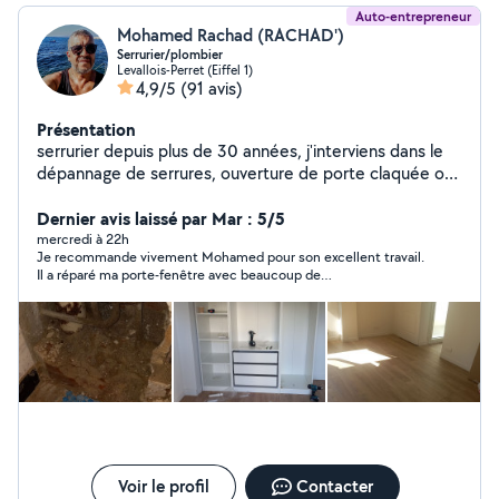
Auto-entrepreneur
Mohamed Rachad (RACHAD')
Serrurier/plombier
Levallois-Perret (Eiffel 1)
4,9/5
(91 avis)
Présentation
serrurier depuis plus de 30 années, j'interviens dans le
dépannage de serrures, ouverture de porte claquée ou
condamnée, blindage de porte. j'interviens aussi dans le
domaine de la plomberie et installation sanitaire, ainsi
Dernier avis laissé par Mar : 5/5
que le bricolage en tous genre. En cas d'urgence vous
mercredi à 22h
Je recommande vivement Mohamed pour son excellent travail.
pouvez me contacter par téléphone
Il a réparé ma porte-fenêtre avec beaucoup de
professionnalisme et de sérieux. Il est ponctuel, soigneux,
efficace et à l’écoute
Voir le profil
Contacter