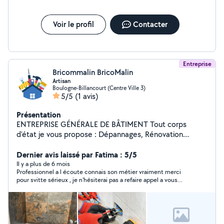
Voir le profil
Contacter
Entreprise
Bricommalin BricoMalin
Artisan
Boulogne-Billancourt (Centre Ville 3)
5/5
(1 avis)
Présentation
ENTREPRISE GÉNÉRALE DE BÂTIMENT Tout corps
d'état je vous propose : Dépannages, Rénovation
complète d'aménagement, de transformation de votre
habitat ou locaux professionnels. Une large palette de
Dernier avis laissé par Fatima : 5/5
services s'étendant du conseil à la gestion complète
Il y a plus de 6 mois
Professionnel a l écoute connais son métier vraiment merci
d'opérations, de la conception à la réalisation, et aux
pour svitte sérieux , je n'hésiterai pas a refaire appel a vous
travaux "CLE EN MAINS" TOUS TRAVAUX DE
encore merci !
RÉNOVATION DES PROFESSIONNELS A VOTRE SERVICE
Un seul interlocuteur, jusqu'à la fin de votre chantier.
Des délais rapides un résultat 100% garantis Assurance