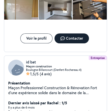
abonnement est limité envoyez vos demande en privé
des conseils pour l installation et a accepter de deplacer la
prise du frigo et d autres prise de courant. Je recommande
ou par sms Numéro sur mon profil cliquer sur icone
Concept cuisine , personne compétente et trés honnete.
téléphone Cordialement
Voir le profil
Contacter
Entreprise
id bat
Maçon construction
Boulogne-Billancourt (Denfert-Rochereau 4)
1,5/5
(4 avis)
Présentation
Maçon Professionnel Construction & Rénovation Fort
d'une expérience solide dans le domaine de la
maçonnerie, je mets mon savoir-faire à votre disposition
pour tous vos travaux de construction, de rénovation et
Dernier avis laissé par Rachel : 1/5
d'aménagement extérieur. Que ce soit pour de petits
Il y a plus de 6 mois