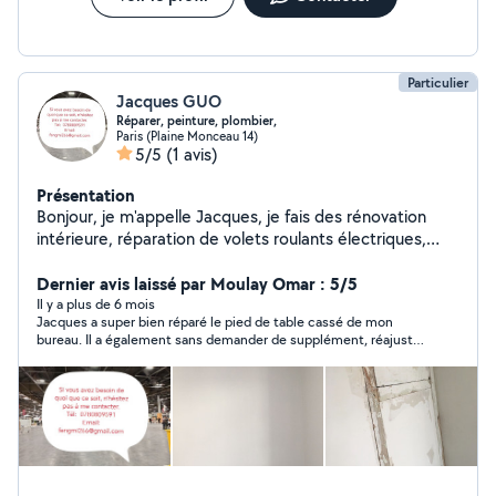
Particulier
Jacques GUO
Réparer, peinture, plombier,
Paris (Plaine Monceau 14)
5/5
(1 avis)
Présentation
Bonjour, je m'appelle Jacques, je fais des rénovation
intérieure, réparation de volets roulants électriques,
changement de serrures, pose de parquet et
soudure.Montage de meubles. Plâtrerie et peintures
Dernier avis laissé par Moulay Omar : 5/5
Il y a plus de 6 mois
Jacques a super bien réparé le pied de table cassé de mon
bureau. Il a également sans demander de supplément, réajusté
la fenêtre de ma salle de bain qui se fermait mal.