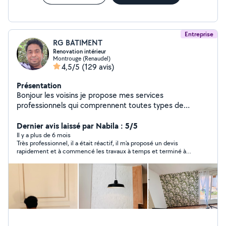
Entreprise
RG BATIMENT
Renovation intérieur
Montrouge (Renaudel)
4,5/5
(129 avis)
Présentation
Bonjour les voisins je propose mes services
professionnels qui comprennent toutes types de
renovation intérieur du batiment avec 13 ans de
experience rest a votre disposition merci
Dernier avis laissé par Nabila : 5/5
Il y a plus de 6 mois
Très professionnel, il a était réactif, il m'a proposé un devis
rapidement et à commencé les travaux à temps et terminé à
temps. je suis très satisfaite et je le recommande.