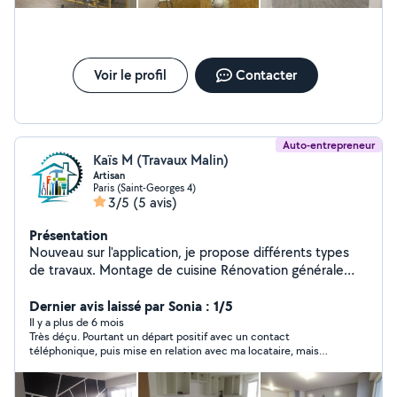
de maçonnerie et réparations diverses Pourquoi me
faire confiance ? Travail de qualité et finitions soignées
Respect des délais et du budget Conseils personnalisés
adaptés à votre projet Devis gratuit et réponse rapide
Zone d'intervention : La Région Parisienne 92 et 78
Voir le profil
Contacter
Contactez-moi dès maintenant pour un devis ou plus
d'informations ! Votre projet entre de bonnes mains
Auto-entrepreneur
Kaïs M (Travaux Malin)
Artisan
Paris (Saint-Georges 4)
3/5
(5 avis)
Présentation
Nouveau sur l'application, je propose différents types
de travaux. Montage de cuisine Rénovation générale
Démolition Isolation Electricité Maçonnerie Sols
Sanitaires Plâtrerie Peinture Menuiseries
Dernier avis laissé par Sonia : 1/5
intérieur/extérieur Salle de bains Plomberie/chauffage
Il y a plus de 6 mois
Très déçu. Pourtant un départ positif avec un contact
Combles aménagés etc, etc.
téléphonique, puis mise en relation avec ma locataire, mais
n’honore pas le rendez-vous en raison d’un gros retard . Devait
rappeler pour une nouvelle prise de rdv…. Puis ne donne plus de
nouvelles, malgré un petit texto : »je vous rappelle », mais rien