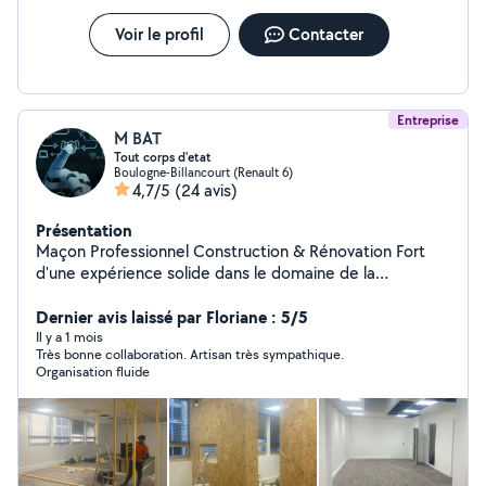
Voir le profil
Contacter
Entreprise
M BAT
Tout corps d'etat
Boulogne-Billancourt (Renault 6)
4,7/5
(24 avis)
Présentation
Maçon Professionnel Construction & Rénovation Fort
d'une expérience solide dans le domaine de la
maçonnerie, je mets mon savoir-faire à votre disposition
pour tous vos travaux de construction, de rénovation et
Dernier avis laissé par Floriane : 5/5
d'aménagement extérieur. Que ce soit pour de petits
Il y a 1 mois
Très bonne collaboration. Artisan très sympathique.
travaux ou de grands projets, je vous garantis un travail
Organisation fluide
soigné, durable et conforme à vos attentes. Prestations
proposées : Construction de murs, cloisons et
fondations Pose de briques, parpaings et pierres
Réalisation de dalles, terrasses et escaliers en béton
Enduits, crépis et ravalement de façade Petits travaux