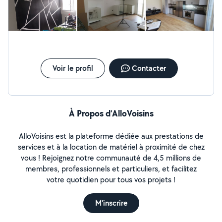
malgré plusieurs rappels et attente. Pas sérieux du tout, je ne
conseil pas. J’aurai tout simplement apprécié qu’il me dise
simplement qu’il n’est plus intéressé plutôt que de me faire
perdre mon temps
Voir le profil
Contacter
À Propos d’AlloVoisins
AlloVoisins est la plateforme dédiée aux prestations de
services et à la location de matériel à proximité de chez
vous ! Rejoignez notre communauté de 4,5 millions de
membres, professionnels et particuliers, et facilitez
votre quotidien pour tous vos projets !
M'inscrire