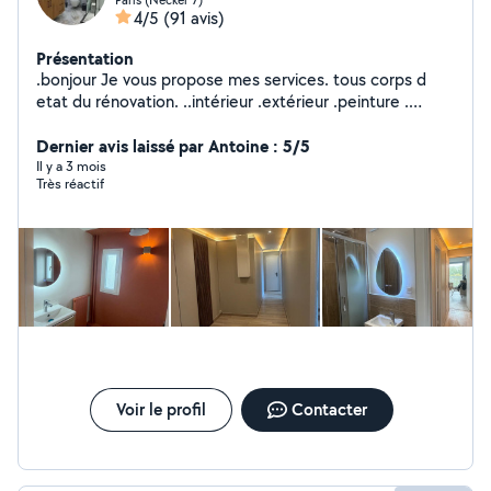
4/5
(91 avis)
Présentation
.bonjour Je vous propose mes services. tous corps d
etat du rénovation. ..intérieur .extérieur .peinture .
carrelage. placo. maçonnerie .. Électricité plomberie
.ravalement .isolation .façade.
Dernier avis laissé par Antoine : 5/5
Il y a 3 mois
Très réactif
Voir le profil
Contacter