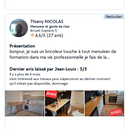
Particulier
Thierry NICOLAS
Menuisier et garde de chat
Arcueil (Laplace 1)
4,6/5
(27 avis)
Présentation
bonjour, je suis un bricoleur touche à tout menuisier de
formation dans ma vie professionnelle je fais de la
polyvalence petits travaux (serrure,volet
roulant,carrelage,petite maçonnerie, peinture etc...)
Dernier avis laissé par Jean-Louis : 3/5
j'aime le travail bien fait . Si je ne réponds pas à vos
Il y a plus de 6 mois
s'est intéressé aux travaux pour s'apercevoir au dernier moment
demande privé, c'est que vous n'êtes pas dans mon
qu'il n'était pas disponible, dommage
périmètre d'intervention, le site me bloque. Désolé