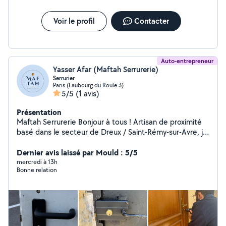
Voir le profil
Contacter
Auto-entrepreneur
Yasser Afar (Maftah Serrurerie)
Serrurier
Paris (Faubourg du Roule 3)
5/5
(1 avis)
Présentation
Maftah Serrurerie Bonjour à tous ! Artisan de proximité
basé dans le secteur de Dreux / Saint-Rémy-sur-Avre, je
mets mes compétences à votre service pour entretenir,
régler et réparer les ouvertures de votre maison ou
Dernier avis laissé par Mould : 5/5
appartement. Mon mot d'ordre : L'honnêteté. Je
mercredi à 13h
Bonne relation
privilégie toujours la réparation et le réglage plutôt que
le remplacement complet pour préserver votre budget.
Équipé de matériel professionnel, je garantis un travail
propre et durable. Mes domaines d'intervention
(uniquement sur rendez-vous en semaine) : Serrurerie :
Remplacement de vos verrous et barillets de porte,