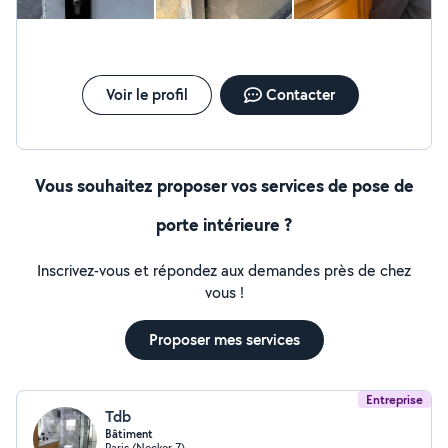
amélioration de la sécurité. Fenêtres & Portes : Réglage
des gonds pour les portes qui frottent au sol,
remplacement de crémones défectueuses sur fenêtres
PVC/Bois. Je me déplace dans un rayon de 50 à 60 km
max autour de chez moi. Tarifs clairs et validés
Voir le profil
Contacter
ensemble avant de commencer le chantier.
Vous souhaitez proposer vos services de pose de
porte intérieure ?
Inscrivez-vous et répondez aux demandes près de chez
vous !
Proposer mes services
Entreprise
Tdb
Bâtiment
Paris (Necker 7)