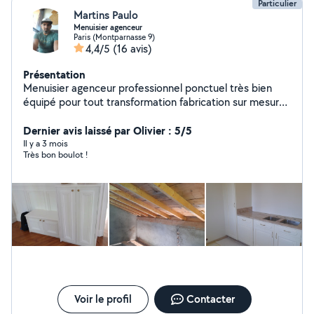
Particulier
Martins Paulo
Menuisier agenceur
Paris (Montparnasse 9)
4,4/5
(16 avis)
Présentation
Menuisier agenceur professionnel ponctuel très bien
équipé pour tout transformation fabrication sur mesure
dressing escalier bibliothèque claustra / pose de
parquet porte fenêtre etc.terrasses bois .
Dernier avis laissé par Olivier : 5/5
Il y a 3 mois
Très bon boulot !
Voir le profil
Contacter