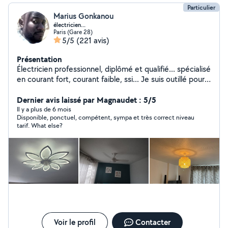
Particulier
Marius Gonkanou
électricien...
Paris (Gare 28)
5/5
(221 avis)
Présentation
Électricien professionnel, diplômé et qualifié... spécialisé
en courant fort, courant faible, ssi... Je suis outillé pour
intervenir selon vos besoins, j'apprécie que mon travail
soit exécuté selon les normes du métier, je suis sérieux
Dernier avis laissé par Magnaudet : 5/5
,ponctuel et aime atteindre mon objectif... Outre le
Il y a plus de 6 mois
Disponible, ponctuel, compétent, sympa et très correct niveau
volet électricité je fais aussi dans la fixation des
tarif. What else?
tringles,des supports TV, des rails ainsi que tout type de
fixation murale...
Voir le profil
Contacter