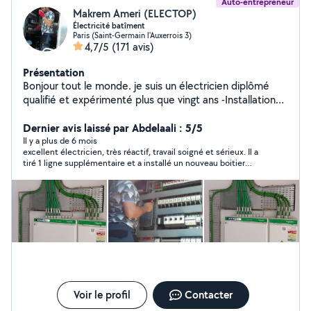
Auto-entrepreneur
Makrem Ameri (ELECTOP)
Électricité batîment
Paris (Saint-Germain l'Auxerrois 3)
4,7/5
(171 avis)
Présentation
Bonjour tout le monde. je suis un électricien diplômé
qualifié et expérimenté plus que vingt ans -Installations
électriques neufs et rénovations : tableaux, prises,
éclairages, VMC. -poser des thermostats connectés.. -
Dernier avis laissé par Abdelaali : 5/5
Dépannage tous les pannes électriques -branchement
Il y a plus de 6 mois
excellent électricien, très réactif, travail soigné et sérieux. Il a
des luminaires, des plaques ,chouffeaux électriques.. -
tiré 1 ligne supplémentaire et a installé un nouveau boitier
Bricolage Contactez moi:06-51-74-29-44
électrique dans la journée.
Voir le profil
Contacter