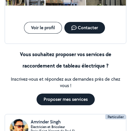
adaptée à vos besoins. Prestations proposées :
Dépannage climatisation Installation et entretien
climatisation Dépannage chambre froide / groupe froid
Maintenance frigorifique Recherche de panne électrique
Petits travaux électriques Éclairage, prises, protections,
Voir le profil
Contacter
remplacement de matériel
Vous souhaitez proposer vos services de
raccordement de tableau électrique ?
Inscrivez-vous et répondez aux demandes près de chez
vous !
Proposer mes services
Particulier
Amrinder Singh
Électricien et Bricoleur
Paris (Saint-Vincent de Paul 5)