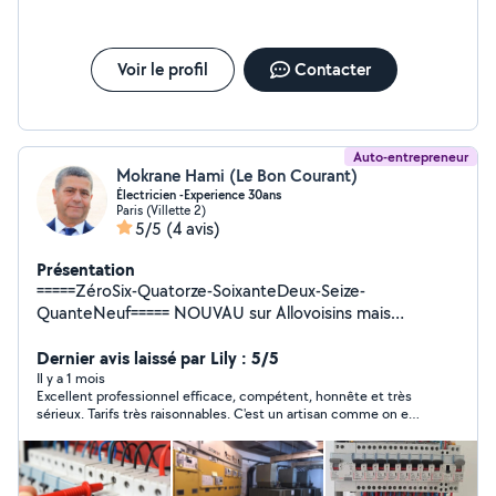
Voir le profil
Contacter
Auto-entrepreneur
Mokrane Hami (Le Bon Courant)
Électricien -Experience 30ans
Paris (Villette 2)
5/5
(4 avis)
Présentation
=====ZéroSix-Quatorze-SoixanteDeux-Seize-
QuanteNeuf===== NOUVAU sur Allovoisins mais
Électricien expérimenté avec plus de 30 ans
d'expérience dans les installations électriques, la
Dernier avis laissé par Lily : 5/5
rénovation, le dépannage et la mise aux normes.
Il y a 1 mois
Excellent professionnel efficace, compétent, honnête et très
J'interviens rapidement à Paris et en proche banlieue
sérieux. Tarifs très raisonnables. C'est un artisan comme on en
pour tous vos travaux électriques : Dépannage en
voit plus de nos jours. Le meilleur choix que vous puissiez faire.
urgence Recherche de panne Installation de prises et
luminaires Remplacement de tableau électrique Mise
aux normes NFC 15-100 Rénovation complète