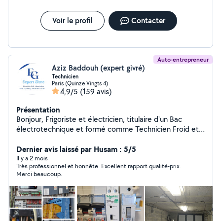
Voir le profil
Contacter
Auto-entrepreneur
Aziz Baddouh (expert givré)
Technicien
Paris (Quinze Vingts 4)
4,9/5
(159 avis)
Présentation
Bonjour, Frigoriste et électricien, titulaire d'un Bac
électrotechnique et formé comme Technicien Froid et
Climatisation, je mets mes compétences à votre
service pour vos besoins en froid, climatisation et
Dernier avis laissé par Husam : 5/5
électricité. J'interviens pour le dépannage, l'installation,
Il y a 2 mois
Très professionnel et honnête. Excellent rapport qualité-prix.
l'entretien, la maintenance et la recherche de panne,
Merci beaucoup.
avec sérieux, méthode et efficacité. Je travaille aussi
bien sur les climatisations, chambres froides, groupes
froids, vitrines réfrigérées, que sur les installations et
pannes électriques. Mon objectif est de proposer un
travail soigné, un diagnostic fiable et une intervention