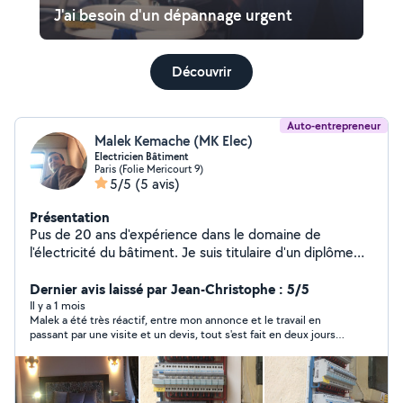
J'ai besoin d'un dépannage urgent
Découvrir
Auto-entrepreneur
Malek Kemache (MK Elec)
Electricien Bâtiment
Paris (Folie Mericourt 9)
5/5
(5 avis)
Présentation
Pus de 20 ans d'expérience dans le domaine de
l'électricité du bâtiment. Je suis titulaire d'un diplôme
obtenu en avril 2004, qui m'a permis d'acquérir les
compétences techniques nécessaires pour exercer ce
Dernier avis laissé par Jean-Christophe : 5/5
métier. Au cours de ma carrière, j'ai réalisé des travaux
Il y a 1 mois
Malek a été très réactif, entre mon annonce et le travail en
d'installation, de maintenance, de dépannage et de
passant par une visite et un devis, tout s'est fait en deux jours !
mise en conformité des installations électriques dans
Et c'est super bien fait. merci beaucoup Malek
différents types de bâtiments. Cette expérience m'a
permis de développer un solide savoir-faire, ainsi qu'un
sens des responsabilités, de la rigueur et du travail en