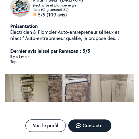
électricité et plomberie gle
Paris (Clignancourt 25)
5/5
(109 avis)
Présentation
Électricien & Plombier Auto-entrepreneur sérieux et
réactif Auto-entrepreneur qualifié, je propose des
services en électricité générale (installations,
rénovations, dépannage, mises aux normes) et en
Dernier avis laissé par Ramazan : 5/5
plomberie (réparation de fuites, remplacement de
Il y a 1 mois
Top.
robinetterie, chauffe-eau, sanitaires, etc.). Intervention
rapide, travail soigné, devis gratuit. Disponible pour
particuliers et professionnels.
Voir le profil
Contacter