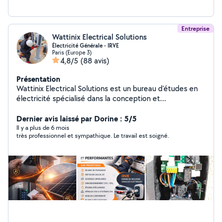
Entreprise
Wattinix Electrical Solutions
Électricité Générale - IRVE
Paris (Europe 3)
4,8/5
(88 avis)
Présentation
Wattinix Electrical Solutions est un bureau d'études en
électricité spécialisé dans la conception et
l'optimisation d'installations électriques conformes,
performantes et durables. Nous accompagnons les
Dernier avis laissé par Dorine : 5/5
acteurs du bâtiment et des collectivités avec une
Il y a plus de 6 mois
très professionnel et sympathique. Le travail est soigné.
approche rigoureuse, orientée sécurité, efficacité
énergétique et pérennité des projets. Nos expertises
Études et conception de plans électriques (courants
forts et courants faibles) Bilans de puissance et
dimensionnement des installations Études techniques
pour projets neufs et rénovations Audits électriques,
diagnostics et analyses de conformité Études IRVE et
accompagnement à la mise en place de bornes de
recharge Dossiers techniques et attestations CONSUEL