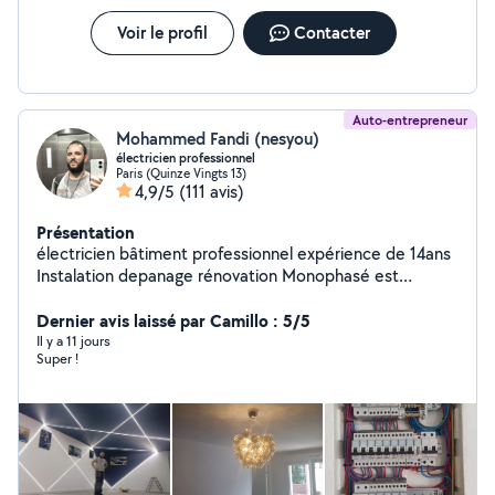
aménagement PMR. Conseil : Accompagnement dans
vos projets de rénovation. ️ Assurances biennale et
Voir le profil
Contacter
Décennale (Garantie 10ans) à jour (attestations sur
demande). Travail soigné, aux normes, axé sur l'humain
et le souci du détail. Devis rapide gratuit !
Auto-entrepreneur
Mohammed Fandi (nesyou)
électricien professionnel
Paris (Quinze Vingts 13)
4,9/5
(111 avis)
Présentation
électricien bâtiment professionnel expérience de 14ans
Instalation depanage rénovation Monophasé est
triphasé instalation radiateur électrique lustre prise rg45
variateur.... Remise en conformité tableux électrique est
Dernier avis laissé par Camillo : 5/5
tout électricité bâtiment je suis ponctuel est
Il y a 11 jours
Super !
sympathique N'hésitez surtout pas a me contacter