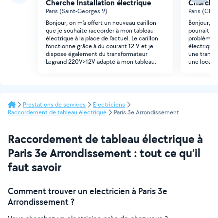
Cherche Installation électrique
Cherche 
Paris (Saint-Georges 9)
Paris (Cha
Bonjour, on m'a offert un nouveau carillon
Bonjour, je
que je souhaite raccorder à mon tableau
pourrait m
électrique à la place de l'actuel. Le carillon
problème d
fonctionne grâce à du courant 12 V et je
électrique 
dispose également du transformateur
une tranche
Legrand 220V>12V adapté à mon tableau.
une locatai
Prestations de services
Electriciens
Raccordement de tableau électrique
Paris 3e Arrondissement
Raccordement de tableau électrique à
Paris 3e Arrondissement : tout ce qu’il
faut savoir
Comment trouver un electricien à Paris 3e
Arrondissement ?