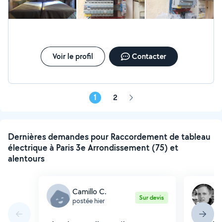
équipe.
Voir le profil
Contacter
1
2
Page
suivante
Dernières demandes pour Raccordement de tableau
électrique à Paris 3e Arrondissement (75) et
alentours
Camillo C.
C
Sur devis
postée hier
p