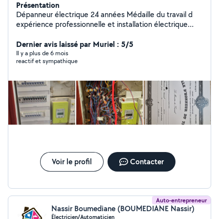
Présentation
Dépanneur électrique 24 années Médaille du travail d
expérience professionnelle et installation électrique
recherche panne appartement maison pose de
luminaires prise de courant ext! Vérification de la terre
Dernier avis laissé par Muriel : 5/5
sur les prises de courant avec appareil de mesure
Il y a plus de 6 mois
reactif et sympathique
Remplacement de tableaux électriques 380volts
Remplacement de résistance de ballon électrique Pose
de contacteur heure creuse J/N 220 volt et 380 volt
Création de vmc wc et salle de bain Assurance
décennale Anglais lu écrit parlé Payment carte bleue ou
espèce
Voir le profil
Contacter
Auto-entrepreneur
Nassir Boumediane (BOUMEDIANE Nassir)
Électricien/Automaticien