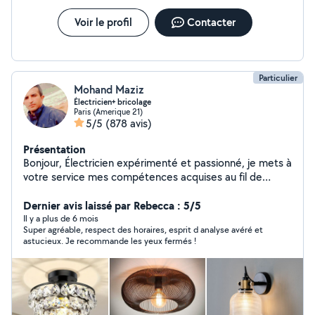
Missions de conseil, d'assistance technique et de suivi
de projet Zone d'intervention Paris, Île-de-France et
Voir le profil
Contacter
régions voisines (sur demande). Engagements et
garanties Équipe d'ingénieurs et de techniciens
expérimentés Qualification QUALIFELEC Assurance
décennale
Particulier
Mohand Maziz
Électricien+ bricolage
Paris (Amerique 21)
5/5
(878 avis)
Présentation
Bonjour, Électricien expérimenté et passionné, je mets à
votre service mes compétences acquises au fil de
plusieurs années dans le domaine de l'électricité. Je suis
spécialisé dans l'installation, la réparation et le
Dernier avis laissé par Rebecca : 5/5
dépannage électrique, En complément de mes
Il y a plus de 6 mois
Super agréable, respect des horaires, esprit d analyse avéré et
expertises électriques, je réalise également divers
astucieux. Je recommande les yeux fermés !
travaux tels que , l'installation de luminaires, la pose
d'étagères et de tringles à rideaux, et l'installation des
meubles,ainsi que l'aménagement intérieur. Sérieux,
organisé et attentif aux détails, je suis disponible pour
répondre à vos besoins et vous accompagner dans vos