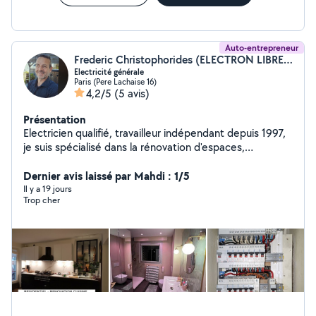
Auto-entrepreneur
Frederic Christophorides (ELECTRON LIBRE ELEC PARIS)
Electricité générale
Paris (Pere Lachaise 16)
4,2/5
(5 avis)
Présentation
Electricien qualifié, travailleur indépendant depuis 1997,
je suis spécialisé dans la rénovation d'espaces,
l'installation d'éclairage, la réfection de tableaux
électriques, et la mise aux normes de commerces,
Dernier avis laissé par Mahdi : 1/5
d'habitations ou de parties communes dans le locatif
Il y a 19 jours
Trop cher
Mes clients sont des architectes, des syndics de
copropriétés, ou des particuliers Je suis titulaire des
habilitations électrique B1V,B2V,BR,BC, ainsi que d'une
assurance professionnelle décénale qui garantie mes
travaux Je fonctionne par devis avec visite sur site ( pas
de prix par téléphone ) J'apporte une attention
particulière au respect des délais annoncés dans les
devis