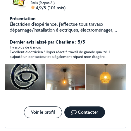
Paris (Picpus 21)
4,9/5
(101 avis)
Présentation
Électricien d'expérience, j'effectue tous travaux :
dépannage/installation électriques, électroménager,
luminaire, etc... Compétant aussi pour bricolage :
montage/fixation de meuble, TV, salle de bain (paroi de
Dernier avis laissé par Charlène : 5/5
douche, porte-serviette, radiateurs, etc...).
Il y a plus de 6 mois
Excellent électricien ! Hyper réactif, travail de grande qualité. Il
a ajouté un contacteur et a également réparé mon étagère.
Travail soigné et sérieux. Je recommande vivement !
Voir le profil
Contacter