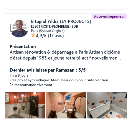
Auto-entrepreneur
Ertugrul Yildiz (EY PROJECTS)
ELECTRICITE-PLOMBERIE- SDB
Paris (Quinze Vingts 4)
4,9/5
(17 avis)
Présentation
Artisan rénovation & dépannage à Paris Artisan diplômé
d'état depuis 1983 et jeune retraité actif nouvellement
installé à Paris, je mets mon expérience au service de
votre intérieur. Passionné par mon métier et ravi de
Dernier avis laissé par Ramazan : 5/5
rencontrer les Parisiens, je propose mon savoir-faire
Il y a 8 jours
Très pro et sympathique. Merci beaucoup pour l’intervention.
pour vos projets de rénovation et dépannages de
Je recommande vivement !
courte durée en électricité et plomberie. Je vous
conseille également dans vos projets globaux et
collabore avec un partenaire carreleur hautement
qualifié pour créer de superbes salles de bains, y
compris des transformations adaptées aux PMR.
Prestations proposées : Électricité & Plomberie :
Dépannages et interventions rapides. Salles de bains :
Création sur mesure (avec un carreleur qualifié) et