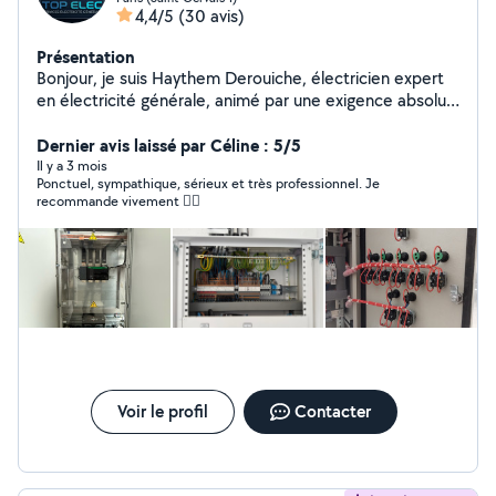
4,4/5
(30 avis)
Présentation
Bonjour, je suis Haythem Derouiche, électricien expert
en électricité générale, animé par une exigence absolue
de qualité et de sécurité. Chaque intervention est
réalisée avec le plus grand soin, dans le strict respect
Dernier avis laissé par Céline : 5/5
des normes en vigueur, pour vous offrir une installation
Il y a 3 mois
Ponctuel, sympathique, sérieux et très professionnel. Je
irréprochable et une tranquillité d'esprit totale. Ma
recommande vivement 👌🏼
priorité : vous garantir un service haut de gamme, où
fiabilité, précision et professionnalisme ne sont jamais
des options, mais des engagements.
Voir le profil
Contacter