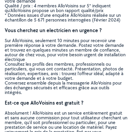
votre demande
Qualité / prix : 4 membres AlloVoisins sur 5* indiquent
qu’AlloVoisins propose un bon rapport qualité/prix
* Données issues d’une enquête AlloVoisins réalisée sur un
échantillon de 5 671 personnes interrogées (Février 2024)
Vous cherchez un electricien en urgence ?
Sur AlloVoisins, seulement 10 minutes pour recevoir une
première réponse à votre demande. Postez votre demande
et trouvez en quelques minutes un membre de confiance,
autour de chez vous, pour votre besoin urgent de installation
électrique
Consultez les profils des membres, professionnels ou
particuliers, qui vous ont contacté. Présentation, photos de
réalisation, expertises, avis : trouvez l'offreur idéal, adapté à
votre demande et à votre budget.
Conversez ensemble depuis la messagerie AlloVoisins pour
des échanges sécurisés et efficaces grâce aux outils
intégrés.
Est-ce que AlloVoisins est gratuit ?
Absolument ! AlloVoisins est un service entièrement gratuit
et sans aucune commission pour tout utilisateur cherchant un
membre, qu’il soit professionnel ou particulier, pour une
prestation de service ou une location de matériel. Payez
uniquement le prix de la prestation, fixé par vous,