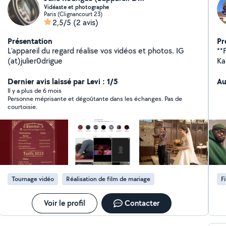
Vidéaste et photographe
Paris (Clignancourt 23)
2,5/5
(2 avis)
Présentation
Pr
L'appareil du regard réalise vos vidéos et photos. IG
**P
(at)julier0drigue
Ka
pr
Dernier avis laissé par Levi : 1/5
d'
Au
ph
Il y a plus de 6 mois
Personne méprisante et dégoûtante dans les échanges. Pas de
so
courtoisie.
di
Tournage vidéo
Réalisation de film de mariage
F
Voir le profil
Contacter