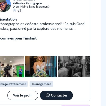
Vidéaste - Photographe
Lyon (Mairie-Saint-Sacrement)
-/5
ésentation
hotographe et vidéaste professionnel** Je suis Gradi
ndula, passionné par la capture des moments
écieux de votre vie. Avec plusieurs années
expérience, je vous offre des services de
cun avis pour l'instant
otographie et vidéographie personnalisés pour des
uvenirs uniques et intemporels. Contactez-moi pour
scuter de votre projet et obtenir un devis sur mesure
ilmage d'évènement
Tournage vidéo
Voir le profil
Contacter