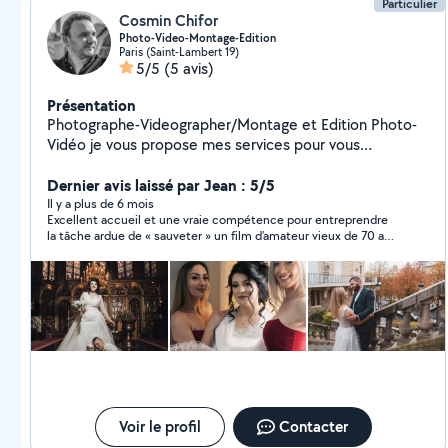
Particulier
Cosmin Chifor
Photo-Video-Montage-Edition
Paris (Saint-Lambert 19)
5/5
(5 avis)
Présentation
Photographe-Videographer/Montage et Edition Photo-
Vidéo je vous propose mes services pour vous
accompagner dans vos projets. - Evènement, mariages ,
baptêmes , fêtes , st valentin , reunion , pièce de
Dernier avis laissé par Jean : 5/5
théâtre , naissances. - PHOTO SOUVENIR, impression
Il y a plus de 6 mois
Excellent accueil et une vraie compétence pour entreprendre
immédiate des photos prises au cours d'une soirée -
la tâche ardue de « sauveter » un film d’amateur vieux de 70 ans
Prise de Vues ILLIMITEES livrées sur stick USB + Online -
que je pensais définitivement perdu !
Photos Corrigées (Adobe Photoshop) - Photobooks -
Video FullHD/4K - Montage video (Adobe Premiere Pro)
Devis personnalisé.
Voir le profil
Contacter