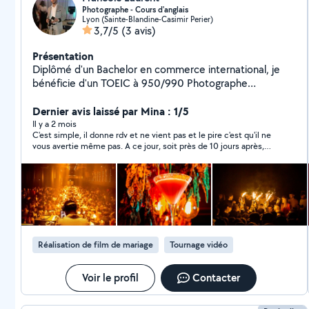
Photographe - Cours d'anglais
Lyon (Sainte-Blandine-Casimir Perier)
3,7/5
(3 avis)
Présentation
Diplômé d'un Bachelor en commerce international, je
bénéficie d'un TOEIC à 950/990 Photographe
professionnel Emploi principal: commercial
Dernier avis laissé par Mina : 1/5
Il y a 2 mois
C'est simple, il donne rdv et ne vient pas et le pire c'est qu'il ne
vous avertie même pas. A ce jour, soit près de 10 jours après,
toujours aucune nouvelle ou excuse. Je vous laisse apprécier.
Réalisation de film de mariage
Tournage vidéo
Voir le profil
Contacter