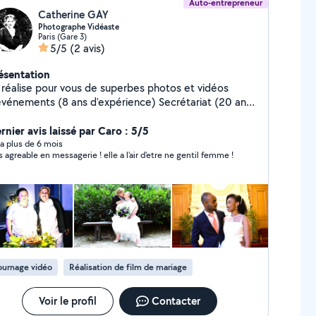
Auto-entrepreneur
Catherine GAY
Photographe Vidéaste
Paris (Gare 3)
5/5
(2 avis)
ésentation
 réalise pour vous de superbes photos et vidéos
vénements (8 ans d'expérience) Secrétariat (20 ans
) Aide à Domicile (3 ans expérience) Dog
tter (3 ans expérience)
rnier avis laissé par Caro : 5/5
y a plus de 6 mois
s agreable en messagerie ! elle a l'air d'etre ne gentil femme !
ournage vidéo
Réalisation de film de mariage
Voir le profil
Contacter