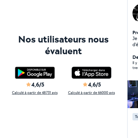
Pr
Nos utilisateurs nous
Je
d'é
évaluent
expérience
Si
De
Il 
tre
4,6/5
4,6/5
Calculé à partir de 48731 avis
Calculé à partir de 66000 avis
T