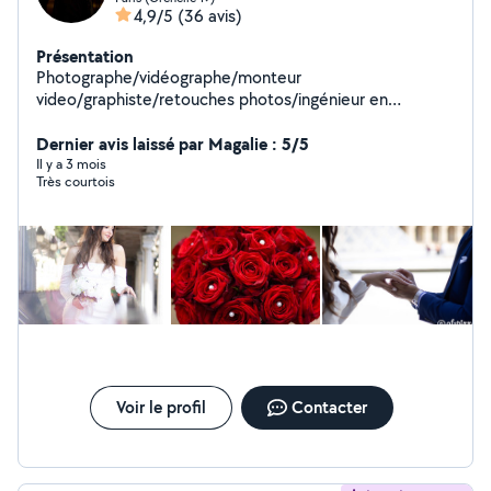
4,9/5
(36 avis)
Présentation
Photographe/vidéographe/monteur
video/graphiste/retouches photos/ingénieur en
informatique
Dernier avis laissé par Magalie : 5/5
Il y a 3 mois
Très courtois
Voir le profil
Contacter