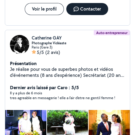
fusionnons art visuel, innovation technologique et
stratégie digitale pour donner vie à vos projets les plus
Voir le profil
Contacter
ambitieux.
Auto-entrepreneur
Catherine GAY
Photographe Vidéaste
Paris (Gare 3)
5/5
(2 avis)
Présentation
Je réalise pour vous de superbes photos et vidéos
d'événements (8 ans d'expérience) Secrétariat (20 ans
expérience) Aide à Domicile (3 ans expérience) Dog
Sitter (3 ans expérience)
Dernier avis laissé par Caro : 5/5
Il y a plus de 6 mois
tres agreable en messagerie ! elle a l'air d'etre ne gentil femme !