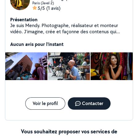
Paris (Javel 2)
5/5
(1 avis)
Présentation
Je suis Mendy. Photographe, réalisateur et monteur
vidéo. J'imagine, crée et façonne des contenus qui
marquent les esprits et donnent vie à vos idées.
Transformer vos vidéos en œuvre cinématographique
Aucun avis pour l'instant
Voir le profil
Contacter
Vous souhaitez proposer vos services de