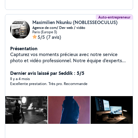
Auto-entrepreneur
Maximilien Nkunku (NOBLESSEOCULUS)
Agence de com/ Dev web / vidéo
Paris (Europe 3)
5/5
(7 avis)
Présentation
Capturez vos moments précieux avec notre service
photo et vidéo professionnel. Notre équipe d'experts
audiovisuels allie créativité et maîtrise technique pour
immortaliser chaque instant avec une qualité
Dernier avis laissé par Seddik : 5/5
exceptionnelle. En parallèle, nos développeurs web
Il y a 4 mois
Excellente prestation. Très pro. Recommande
spécialisés en UI/UX conçoivent et développent des
sites internet et des applications sur mesure, avec des
interfaces intuitives et esthétiques, transformant votre
vision en une expérience digitale immersive. Nous vous
accompagnons également sur la partie communication
avec une expertise en Google Ads, marketing digital et
mise en place de systèmes d'automatisation pour
optimiser votre visibilité, générer des leads et
développer votre activité efficacement. Nous