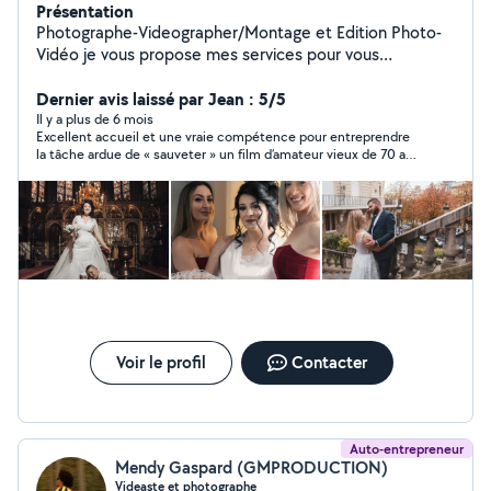
Présentation
Photographe-Videographer/Montage et Edition Photo-
Vidéo je vous propose mes services pour vous
accompagner dans vos projets. - Evènement, mariages ,
baptêmes , fêtes , st valentin , reunion , pièce de
Dernier avis laissé par Jean : 5/5
théâtre , naissances. - PHOTO SOUVENIR, impression
Il y a plus de 6 mois
Excellent accueil et une vraie compétence pour entreprendre
immédiate des photos prises au cours d'une soirée -
la tâche ardue de « sauveter » un film d’amateur vieux de 70 ans
Prise de Vues ILLIMITEES livrées sur stick USB + Online -
que je pensais définitivement perdu !
Photos Corrigées (Adobe Photoshop) - Photobooks -
Video FullHD/4K - Montage video (Adobe Premiere Pro)
Devis personnalisé.
Voir le profil
Contacter
Auto-entrepreneur
Mendy Gaspard (GMPRODUCTION)
Videaste et photographe