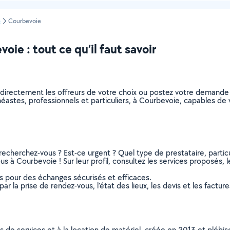
e
Courbevoie
oie : tout ce qu’il faut savoir
 directement les offreurs de votre choix ou postez votre demande
cinéastes, professionnels et particuliers, à Courbevoie, capables 
recherchez-vous ? Est-ce urgent ? Quel type de prestataire, particu
s à Courbevoie ! Sur leur profil, consultez les services proposés, le
ns pour des échanges sécurisés et efficaces.
r la prise de rendez-vous, l’état des lieux, les devis et les facture
ns de services et à la location de matériel, créée en 2013 et plébi