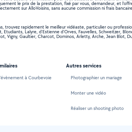
uement le prix de la prestation, fixé par vous, demandeur, et l’offr
rectement sur AlloVoisins, sans aucune commission ni frais bancaire
, trouvez rapidement le meilleur vidéaste, particulier ou professionn
let, Etudiants, Lalyre, d'Estienne d'Orves, Fauvelles, Schweitzer, Blo
erot, Vigny, Gaultier, Charcot, Dominos, Arletty, Arche, Jean Bl
imilaires
Autres services
d'évènement à Courbevoie
Photographier un mariage
Monter une vidéo
Réaliser un shooting photo