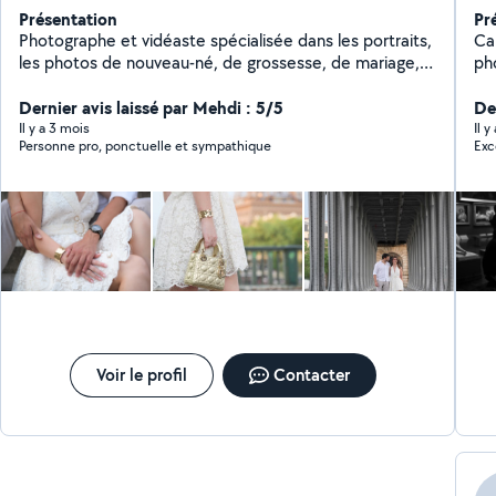
Présentation
Pr
Photographe et vidéaste spécialisée dans les portraits,
Ca
les photos de nouveau-né, de grossesse, de mariage,
ph
la photographie culinaire et les événements. Je réalise
aud
également des clips vidéo pour les marques et les
Dernier avis laissé par Mehdi : 5/5
im
Der
particuliers.
exception
Il y a 3 mois
Il y
Personne pro, ponctuelle et sympathique
Exc
sp
si
int
vis
ac
av
mi
opt
dév
fus
str
Voir le profil
Contacter
am