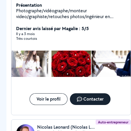
Présentation
Photographe/vidéographe/monteur
video/graphiste/retouches photos/ingénieur en
informatique
Dernier avis laissé par Magalie : 5/5
Il y a 3 mois
Très courtois
Voir le profil
Contacter
Auto-entrepreneur
Nicolas Leonard (Nicolas LEONARD - Photographe et webdesigner Paris)