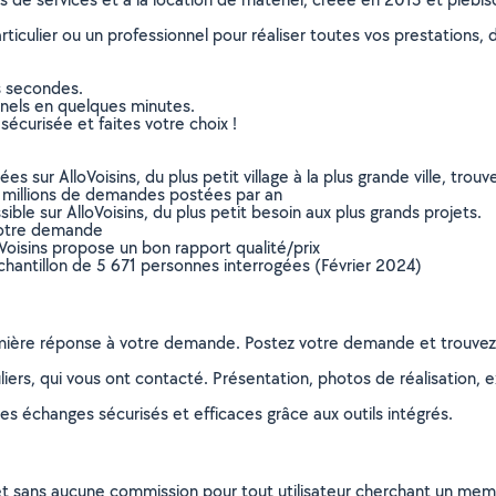
culier ou un professionnel pour réaliser toutes vos prestations, d
s secondes.
nnels en quelques minutes.
sécurisée et faites votre choix !
sur AlloVoisins, du plus petit village à la plus grande ville, tro
 millions de demandes postées par an
ible sur AlloVoisins, du plus petit besoin aux plus grands projets.
votre demande
oVoisins propose un bon rapport qualité/prix
chantillon de 5 671 personnes interrogées (Février 2024)
remière réponse à votre demande. Postez votre demande et trouve
ers, qui vous ont contacté. Présentation, photos de réalisation, exp
s échanges sécurisés et efficaces grâce aux outils intégrés.
et sans aucune commission pour tout utilisateur cherchant un membre