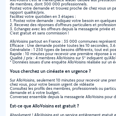
de membres, dont 300 000 professionnels.
Postez votre demande et trouvez proche de chez vous un parti
rapport qualité/prix.
Facilitez votre quotidien en 3 étapes :
1. Postez votre demande : indiquez votre besoin en quelque
2. Recevez des réponses d’offreurs particuliers et professio
3. Echangez avec les offreurs depuis la messagerie privée et 
C’est gratuit et sans commission !
AlloVoisins partout en France : 35 000 communes représentées 
Efficace : Une demande postée toutes les 10 secondes, 3.6
Généraliste : 1 250 types de besoins différents, tout est poss
Rapide : 10 minutes pour recevoir une première réponse à 
Qualité / prix : 4 membres AlloVoisins sur 5* indiquent qu’All
* Données issues d’une enquête AlloVoisins réalisée sur un é
Vous cherchez un cinéaste en urgence ?
Sur AlloVoisins, seulement 10 minutes pour recevoir une p
chez vous, pour votre besoin urgent de vidéaste
Consultez les profils des membres, professionnels ou particuli
demande et à votre budget.
Conversez ensemble depuis la messagerie AlloVoisins pour de
Est-ce que AlloVoisins est gratuit ?
Absolument ! AlloVoisins est un service entièrement gratuit 