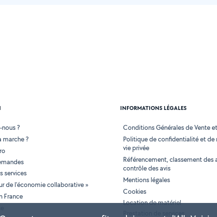
N
INFORMATIONS LÉGALES
-nous ?
Conditions Générales de Vente et 
 marche ?
Politique de confidentialité et de
vie privée
ro
Référencement, classement des 
demandes
contrôle des avis
 services
Mentions légales
tur de l'économie collaborative »
Cookies
en France
Location de matériel
se
Prestation de services